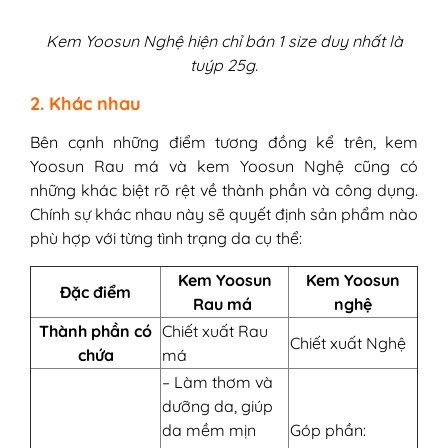
Kem Yoosun Nghệ hiện chỉ bán 1 size duy nhất là
tuýp 25g.
2. Khác nhau
Bên cạnh những điểm tương đồng kể trên, kem
Yoosun Rau má và kem Yoosun Nghệ cũng có
những khác biệt rõ rệt về thành phần và công dụng.
Chính sự khác nhau này sẽ quyết định sản phẩm nào
phù hợp với từng tình trạng da cụ thể:
Kem Yoosun
Kem Yoosun
Đặc điểm
Rau má
nghệ
Thành phần có
Chiết xuất Rau
Chiết xuất Nghệ
chứa
má
– Làm thơm và
dưỡng da, giúp
da mềm mịn
Góp phần: