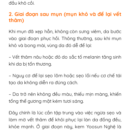
đầu khô cồi.
2. Giai đoạn sau mụn (mụn khô và để lại vết
thâm)
Khi mụn đã xẹp hẳn, không còn sưng viêm, da bước
vào giai đoạn phục hồi. Thông thường, sau khi mụn
khô và bong mài, vùng da đó dễ để lại:
– Vết thâm nâu hoặc đỏ do sắc tố melanin tăng sinh
khi da bị tổn thương.
– Nguy cơ để lại sẹo lõm hoặc sẹo lồi nếu cơ chế tái
tạo da không diễn ra đúng cách.
– Da trở nên không đều màu, thiếu mịn màng, khiến
tổng thể gương mặt kém tươi sáng.
Đây chính là lúc cần tập trung vào việc ngừa sẹo và
làm mờ vết thâm để khôi phục lại làn da đồng đều,
khỏe mạnh. Ở giai đoạn này, kem Yoosun Nghệ là