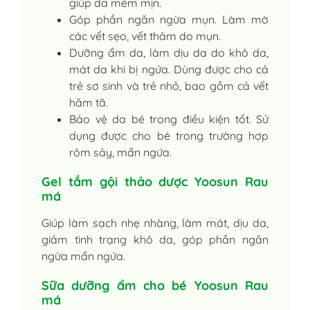
giúp da mềm mịn.
Góp phần ngăn ngừa mụn. Làm mờ
các vết sẹo, vết thâm do mụn.
Dưỡng ẩm da, làm dịu da do khô da,
mát da khi bị ngứa. Dùng được cho cả
trẻ sơ sinh và trẻ nhỏ, bao gồm cả vết
hăm tã.
Bảo vệ da bé trong điều kiện tốt. Sử
dụng được cho bé trong trường hợp
rôm sảy, mẩn ngứa.
Gel tắm gội thảo dược Yoosun Rau
má
Giúp làm sạch nhẹ nhàng, làm mát, dịu da,
giảm tình trạng khô da, góp phần ngăn
ngừa mẩn ngứa.
Sữa dưỡng ẩm cho bé Yoosun Rau
má