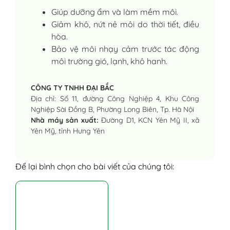
Giúp dưỡng ẩm và làm mềm môi.
Giảm khô, nứt nẻ môi do thời tiết, điều
hòa.
Bảo vệ môi nhạy cảm trước tác động
môi trường gió, lạnh, khô hanh.
CÔNG TY TNHH ĐẠI BẮC
Địa chỉ: Số 11, đường Công Nghiệp 4, Khu Công
Nghiệp Sài Đồng B, Phường Long Biên, Tp. Hà Nội
Nhà máy sản xuất:
Đường D1, KCN Yên Mỹ II, xã
Yên Mỹ, tỉnh Hưng Yên
Để lại bình chọn cho bài viết của chúng tôi: