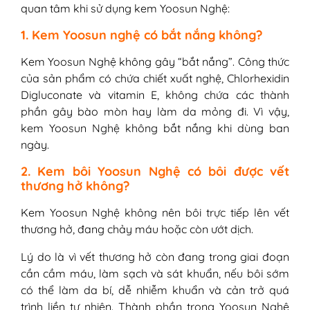
quan tâm khi sử dụng kem Yoosun Nghệ:
1. Kem Yoosun nghệ có bắt nắng không?
Kem Yoosun Nghệ không gây “bắt nắng”. Công thức
của sản phẩm có chứa chiết xuất nghệ, Chlorhexidin
Digluconate và vitamin E, không chứa các thành
phần gây bào mòn hay làm da mỏng đi. Vì vậy,
kem Yoosun Nghệ không bắt nắng khi dùng ban
ngày.
2. Kem bôi Yoosun Nghệ có bôi được vết
thương hở không?
Kem Yoosun Nghệ không nên bôi trực tiếp lên vết
thương hở, đang chảy máu hoặc còn ướt dịch.
Lý do là vì vết thương hở còn đang trong giai đoạn
cần cầm máu, làm sạch và sát khuẩn, nếu bôi sớm
có thể làm da bí, dễ nhiễm khuẩn và cản trở quá
trình liền tự nhiên. Thành phần trong Yoosun Nghệ