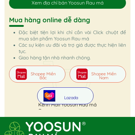
Xem địa chỉ bán Yoosun Rau má
Mua hàng online dễ dàng
Đặc biệt tiện lợi khi chỉ cần vài Click chuột để
mua sản phẩm Yoosun Rau má
Các sự kiện ưu đãi và trợ giá được thực hiện liên
tục.
Giao hàng tận nhà nhanh chóng.
Shopee Miền
Shopee Miền
Bắc
Nam
Lazada
Kênh Mall Yoosun Rau má