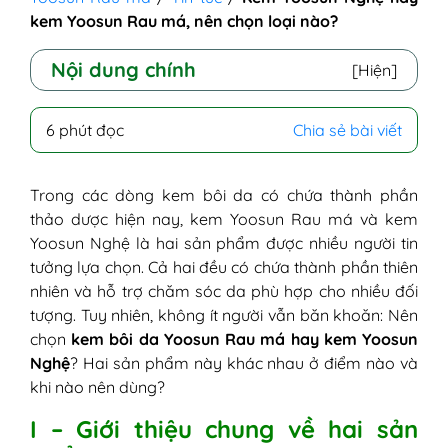
kem Yoosun Rau má, nên chọn loại nào?
Nội dung chính
[Hiện]
I - Giới thiệu chung về hai sản phẩm
6 phút đọc
Chia sẻ bài viết
1. Kem bôi da Yoosun Rau má
2. Kem Yoosun Nghệ
II - So sánh kem bôi da Yoosun Rau má và
Trong các dòng kem bôi da có chứa thành phần
kem bôi Yoosun Nghệ
thảo dược hiện nay, kem Yoosun Rau má và kem
1. Giống nhau
Yoosun Nghệ là hai sản phẩm được nhiều người tin
2. Khác nhau
tưởng lựa chọn. Cả hai đều có chứa thành phần thiên
III - Có nên kết hợp dùng kem Yoosun
nhiên và hỗ trợ chăm sóc da phù hợp cho nhiều đối
Nghệ và kem Yoosun Rau má không?
tượng. Tuy nhiên, không ít người vẫn băn khoăn: Nên
1. Giai đoạn mụn viêm (da sưng đỏ,
chọn
kem bôi da Yoosun Rau má hay kem Yoosun
đau, ngứa rát)
Nghệ
? Hai sản phẩm này khác nhau ở điểm nào và
2. Giai đoạn sau mụn (mụn khô và để
khi nào nên dùng?
lại vết thâm)
I – Giới thiệu chung về hai sản
IV - Những thắc mắc về kem bôi da