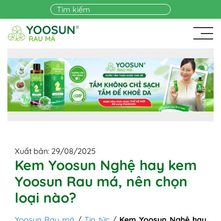
Skip to main content
Xuất bản: 29/08/2025
Kem Yoosun Nghệ hay kem
Yoosun Rau má, nên chọn
loại nào?
Yoosun Rau má
/
Tin tức
/
Kem Yoosun Nghệ hay