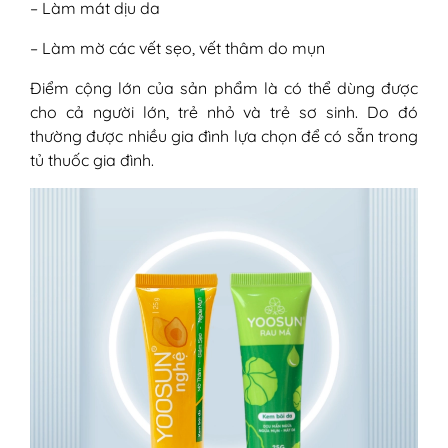
– Làm mát dịu da
2. Kem bôi da Yoosun Rau má có
làm mát da, giảm rôm sảy mùa hè
– Làm mờ các vết sẹo, vết thâm do mụn
không?
Điểm cộng lớn của sản phẩm là có thể dùng được
cho cả người lớn, trẻ nhỏ và trẻ sơ sinh. Do đó
thường được nhiều gia đình lựa chọn để có sẵn trong
tủ thuốc gia đình.