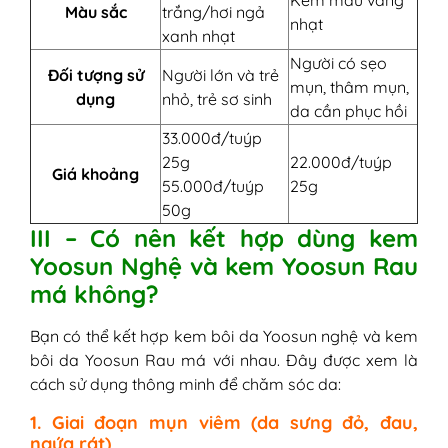
Kem màu vàng
Màu sắc
trắng/hơi ngả
nhạt
xanh nhạt
Người có sẹo
Đối tượng sử
Người lớn và trẻ
mụn, thâm mụn,
dụng
nhỏ, trẻ sơ sinh
da cần phục hồi
33.000đ/tuýp
25g
22.000đ/tuýp
Giá khoảng
55.000đ/tuýp
25g
50g
III – Có nên kết hợp dùng kem
Yoosun Nghệ và kem Yoosun Rau
má không?
Bạn có thể kết hợp kem bôi da Yoosun nghệ và kem
bôi da Yoosun Rau má với nhau. Đây được xem là
cách sử dụng thông minh để chăm sóc da:
1. Giai đoạn mụn viêm (da sưng đỏ, đau,
ngứa rát)