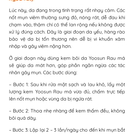
Lúc này, da đang trong tình trạng rất nhạy cảm. Các
nốt mụn viêm thường sưng đỏ, nóng rát, dễ đau khi
chạm vào, thậm chí có thể lan rộng nếu không được
xử lý đúng cách. Đây là giai đoạn da yếu, hàng rào
bảo vệ da bị tổn thương nên dễ bị vi khuẩn xâm
nhập và gây viêm nặng hơn.
Ở giai đoạn này dùng kem bôi da Yoosun Rau má
sẽ giúp da mát hơn, góp phần ngăn ngừa các tác
nhân gây mụn. Các bước dùng:
– Bước 1: Sau khi rửa mặt sạch và lau khô, lấy một
lượng kem Yoosun Rau má vừa đủ, chấm trực tiếp
lên nốt mụn hoặc vùng da bị ngứa rát.
– Bước 2: Thoa nhẹ nhàng để kem thấm đều, không
bôi quá dày.
– Bước 3: Lặp lại 2 – 3 lần/ngày cho đến khi mụn bắt