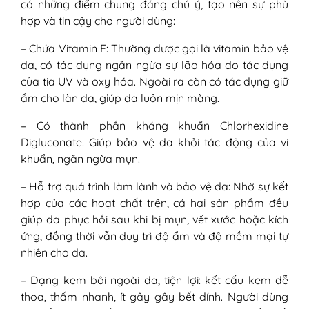
có những điểm chung đáng chú ý, tạo nên sự phù
hợp và tin cậy cho người dùng:
– Chứa Vitamin E: Thường được gọi là vitamin bảo vệ
da, có tác dụng ngăn ngừa sự lão hóa do tác dụng
của tia UV và oxy hóa. Ngoài ra còn có tác dụng giữ
ẩm cho làn da, giúp da luôn mịn màng.
– Có thành phần kháng khuẩn Chlorhexidine
Digluconate: Giúp bảo vệ da khỏi tác động của vi
khuẩn, ngăn ngừa mụn.
– Hỗ trợ quá trình làm lành và bảo vệ da: Nhờ sự kết
hợp của các hoạt chất trên, cả hai sản phẩm đều
giúp da phục hồi sau khi bị mụn, vết xước hoặc kích
ứng, đồng thời vẫn duy trì độ ẩm và độ mềm mại tự
nhiên cho da.
– Dạng kem bôi ngoài da, tiện lợi: kết cấu kem dễ
thoa, thấm nhanh, ít gây gây bết dính. Người dùng