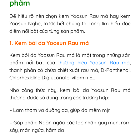
phẩm
Yoosun Nghệ
1. Kem Yoosun nghệ có bắt nắng
Để hiểu rõ nên chọn kem Yoosun Rau má hay kem
không?
Yoosun Nghệ, trước hết chúng ta cùng tìm hiểu đặc
2. Kem bôi Yoosun Nghệ có bôi được
điểm nổi bật của từng sản phẩm.
vết thương hở không?
3. Kem thoa da Yoosun nghệ có
1. Kem bôi da Yoosun Rau má
dùng được cho bà bầu không?
4. Kem Yoosun Nghệ có chứa
Kem bôi da Yoosun Rau má là một trong những sản
corticoid không?
phẩm nổi bật của
thương hiệu Yoosun Rau má
,
5. Kem bôi da Yoosun nghệ có tốt
thành phần có chứa chiết xuất rau má, D-Panthenol,
không? Review từ khách hàng dùng
Chlorhexidine Digluconate, vitamin E…
thực tế
Nhờ công thức này, kem bôi da Yoosun Rau má
6. Kem thoa da Yoosun Nghệ bôi
thường được sử dụng trong các trường hợp:
toàn mặt được không?
V - Những thắc mắc về kem bôi da Yoosun
– Làm thơm và dưỡng da, giúp da mềm mịn
Rau má
1. Kem bôi da Yoosun Rau má có
– Góp phần: Ngăn ngừa các tác nhân gây mụn, rôm
dùng được cho da bị dị ứng mỹ
sảy, mẩn ngứa, hăm da
phẩm không?