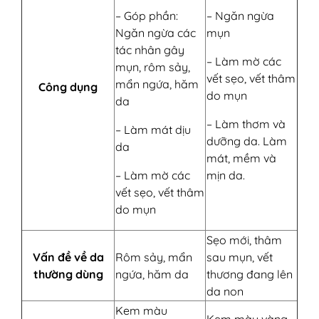
– Góp phần:
– Ngăn ngừa
Ngăn ngừa các
mụn
tác nhân gây
– Làm mờ các
mụn, rôm sảy,
vết sẹo, vết thâm
mẩn ngứa, hăm
Công dụng
do mụn
da
– Làm thơm và
– Làm mát dịu
dưỡng da. Làm
da
mát, mềm và
– Làm mờ các
mịn da.
vết sẹo, vết thâm
do mụn
Sẹo mới, thâm
Vấn đề về da
Rôm sảy, mẩn
sau mụn, vết
thường dùng
ngứa, hăm da
thương đang lên
da non
Kem màu