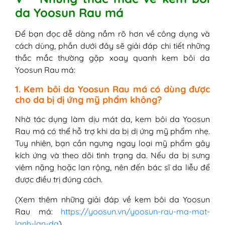
da Yoosun Rau má
Để bạn đọc dễ dàng nắm rõ hơn về công dụng và
cách dùng, phần dưới đây sẽ giải đáp chi tiết những
thắc mắc thường gặp xoay quanh kem bôi da
Yoosun Rau má:
1. Kem bôi da Yoosun Rau má có dùng được
cho da bị dị ứng mỹ phẩm không?
Nhờ tác dụng làm dịu mát da, kem bôi da Yoosun
Rau má có thể hỗ trợ khi da bị dị ứng mỹ phẩm nhẹ.
Tuy nhiên, bạn cần ngưng ngay loại mỹ phẩm gây
kích ứng và theo dõi tình trạng da. Nếu da bị sưng
viêm nặng hoặc lan rộng, nên đến bác sĩ da liễu để
được điều trị đúng cách.
(Xem thêm những giải đáp về kem bôi da Yoosun
Rau má:
https://yoosun.vn/yoosun-rau-ma-mat-
lanh-lan-da
)