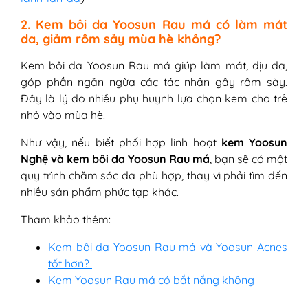
2. Kem bôi da Yoosun Rau má có làm mát
da, giảm rôm sảy mùa hè không?
Kem bôi da Yoosun Rau má giúp làm mát, dịu da,
góp phần ngăn ngừa các tác nhân gây rôm sảy.
Đây là lý do nhiều phụ huynh lựa chọn kem cho trẻ
nhỏ vào mùa hè.
Như vậy, nếu biết phối hợp linh hoạt
kem Yoosun
Nghệ và kem bôi da Yoosun Rau má
, bạn sẽ có một
quy trình chăm sóc da phù hợp, thay vì phải tìm đến
nhiều sản phẩm phức tạp khác.
Tham khảo thêm:
Kem bôi da Yoosun Rau má và Yoosun Acnes
tốt hơn?
Kem Yoosun Rau má có bắt nắng không