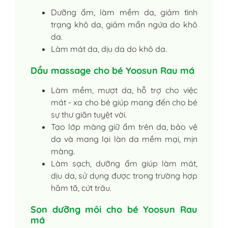
Dưỡng ẩm, làm mềm da, giảm tình
trạng khô da, giảm mẩn ngứa do khô
da.
Làm mát da, dịu da do khô da.
Dầu massage cho bé Yoosun Rau má
Làm mềm, mượt da, hỗ trợ cho việc
mát - xa cho bé giúp mang đến cho bé
sự thư giãn tuyệt vời.
Tạo lớp màng giữ ẩm trên da, bảo vệ
da và mang lại làn da mềm mại, mịn
màng.
Làm sạch, dưỡng ẩm giúp làm mát,
dịu da, sử dụng được trong trường hợp
hăm tã, cứt trâu.
Son dưỡng môi cho bé Yoosun Rau
má