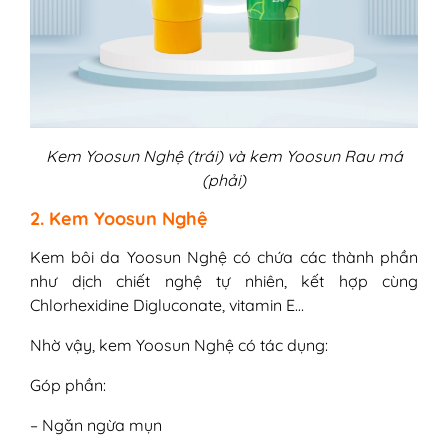
Kem Yoosun Nghệ (trái) và kem Yoosun Rau má
(phải)
2. Kem Yoosun Nghệ
Kem bôi da Yoosun Nghệ có chứa các thành phần
như dịch chiết nghệ tự nhiên, kết hợp cùng
Chlorhexidine Digluconate, vitamin E…
Nhờ vậy, kem Yoosun Nghệ có tác dụng:
Góp phần:
– Ngăn ngừa mụn