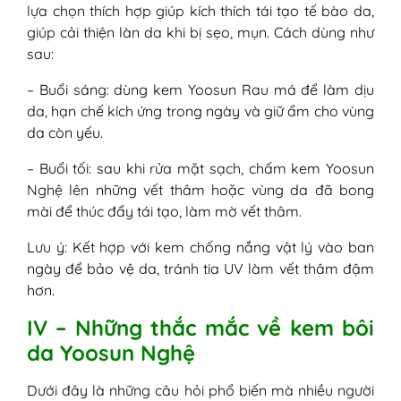
lựa chọn thích hợp giúp kích thích tái tạo tế bào da,
giúp cải thiện làn da khi bị sẹo, mụn. Cách dùng như
sau:
– Buổi sáng: dùng kem Yoosun Rau má để làm dịu
da, hạn chế kích ứng trong ngày và giữ ẩm cho vùng
da còn yếu.
– Buổi tối: sau khi rửa mặt sạch, chấm kem Yoosun
Nghệ lên những vết thâm hoặc vùng da đã bong
mài để thúc đẩy tái tạo, làm mờ vết thâm.
Lưu ý: Kết hợp với kem chống nắng vật lý vào ban
ngày để bảo vệ da, tránh tia UV làm vết thâm đậm
hơn.
IV – Những thắc mắc về kem bôi
da Yoosun Nghệ
Dưới đây là những câu hỏi phổ biến mà nhiều người