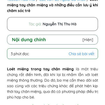
miệng tay chân miệng và những điều cần lưu ý khi
chăm sóc trẻ
Tác giả:
Nguyễn Thị Thu Hà
Nội dung chính
[Hiện]
I - Nguyên nhân loét miệng tay chân
3 phút đọc
Chia sẻ bài viết
miệng là gì?
II - Tay chân miệng loét miệng có nguy
hiểm không?
Loét miệng trong tay chân miệng
là một triệu
III - Cách xử lý khi bị loét miệng tay chân
chứng rất điển hình, đôi khi lại bị nhầm lẫn với loét
miệng
miệng thông thường. Do đó, ba mẹ cần theo dõi sát
IV - Cách chăm sóc khi trẻ bị loét miệng do
sao cùng với các triệu chứng khác để phát hiện kịp
tay chân miệng
thời tay chân miệng, qua đó có phương pháp điều trị
phù hợp cho bé.