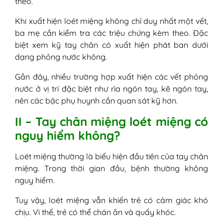
theo.
Khi xuất hiện loét miệng không chỉ duy nhất một vết,
ba mẹ cần kiểm tra các triệu chứng kèm theo. Đặc
biệt xem kỹ tay chân có xuất hiện phát ban dưới
dạng phỏng nước không.
Gần đây, nhiều trường hợp xuất hiện các vết phỏng
nước ở vị trí đặc biệt như rìa ngón tay, kẽ ngón tay,
nên các bậc phụ huynh cần quan sát kỹ hơn.
II – Tay chân miệng loét miệng có
nguy hiểm không?
Loét miệng thường là biểu hiện đầu tiên của tay chân
miệng. Trong thời gian đầu, bệnh thường không
nguy hiểm.
Tuy vậy, loét miệng vẫn khiến trẻ có cảm giác khó
chịu. Vì thế, trẻ có thể chán ăn và quấy khóc.