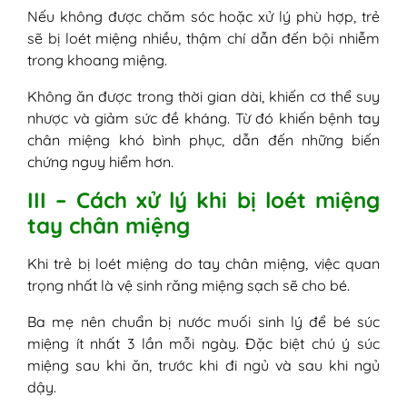
Nếu không được chăm sóc hoặc xử lý phù hợp, trẻ
sẽ bị loét miệng nhiều, thậm chí dẫn đến bội nhiễm
trong khoang miệng.
Không ăn được trong thời gian dài, khiến cơ thể suy
nhược và giảm sức đề kháng. Từ đó khiến bệnh tay
chân miệng khó bình phục, dẫn đến những biến
chứng nguy hiểm hơn.
III – Cách xử lý khi bị loét miệng
tay chân miệng
Khi trẻ bị loét miệng do tay chân miệng, việc quan
trọng nhất là vệ sinh răng miệng sạch sẽ cho bé.
Ba mẹ nên chuẩn bị nước muối sinh lý để bé súc
miệng ít nhất 3 lần mỗi ngày. Đặc biệt chú ý súc
miệng sau khi ăn, trước khi đi ngủ và sau khi ngủ
dậy.