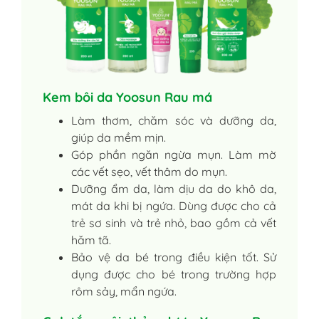
Kem bôi da Yoosun Rau má
Làm thơm, chăm sóc và dưỡng da,
giúp da mềm mịn.
Góp phần ngăn ngừa mụn. Làm mờ
các vết sẹo, vết thâm do mụn.
Dưỡng ẩm da, làm dịu da do khô da,
mát da khi bị ngứa. Dùng được cho cả
trẻ sơ sinh và trẻ nhỏ, bao gồm cả vết
hăm tã.
Bảo vệ da bé trong điều kiện tốt. Sử
dụng được cho bé trong trường hợp
rôm sảy, mẩn ngứa.