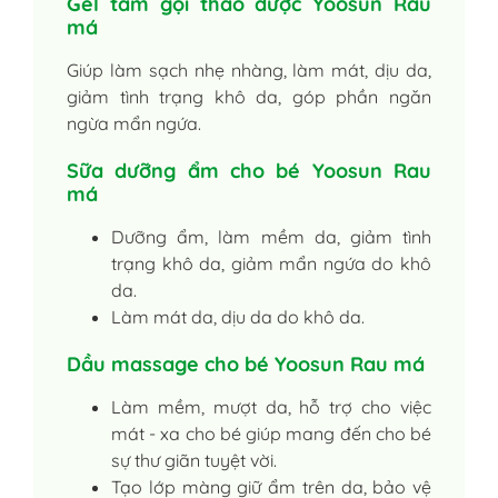
Gel tắm gội thảo dược Yoosun Rau
má
Giúp làm sạch nhẹ nhàng, làm mát, dịu da,
giảm tình trạng khô da, góp phần ngăn
ngừa mẩn ngứa.
Sữa dưỡng ẩm cho bé Yoosun Rau
má
Dưỡng ẩm, làm mềm da, giảm tình
trạng khô da, giảm mẩn ngứa do khô
da.
Làm mát da, dịu da do khô da.
Dầu massage cho bé Yoosun Rau má
Làm mềm, mượt da, hỗ trợ cho việc
mát - xa cho bé giúp mang đến cho bé
sự thư giãn tuyệt vời.
Tạo lớp màng giữ ẩm trên da, bảo vệ