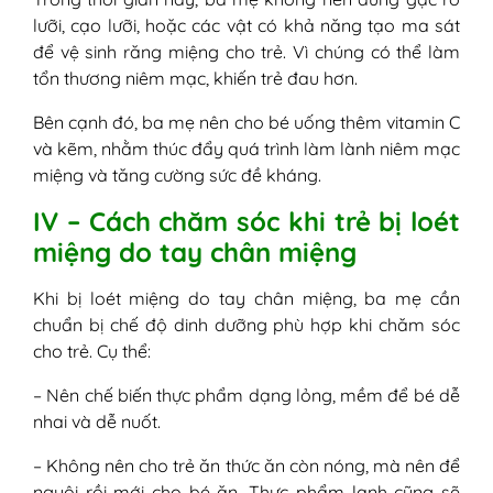
lưỡi, cạo lưỡi, hoặc các vật có khả năng tạo ma sát
để vệ sinh răng miệng cho trẻ. Vì chúng có thể làm
tổn thương niêm mạc, khiến trẻ đau hơn.
Bên cạnh đó, ba mẹ nên cho bé uống thêm vitamin C
và kẽm, nhằm thúc đẩy quá trình làm lành niêm mạc
miệng và tăng cường sức đề kháng.
IV – Cách chăm sóc khi trẻ bị loét
miệng do tay chân miệng
Khi bị loét miệng do tay chân miệng, ba mẹ cần
chuẩn bị chế độ dinh dưỡng phù hợp khi chăm sóc
cho trẻ. Cụ thể:
– Nên chế biến thực phẩm dạng lỏng, mềm để bé dễ
nhai và dễ nuốt.
– Không nên cho trẻ ăn thức ăn còn nóng, mà nên để
nguội rồi mới cho bé ăn. Thực phẩm lạnh cũng sẽ