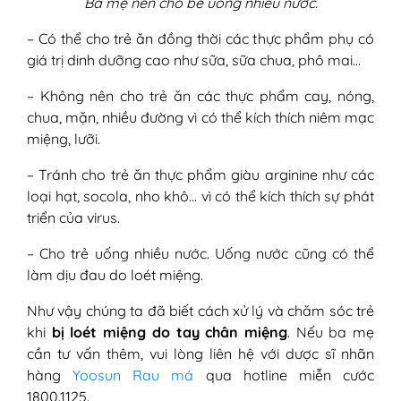
Ba mẹ nên cho bé uống nhiều nước.
– Có thể cho trẻ ăn đồng thời các thực phẩm phụ có
giá trị dinh dưỡng cao như sữa, sữa chua, phô mai…
– Không nên cho trẻ ăn các thực phẩm cay, nóng,
chua, mặn, nhiều đường vì có thể kích thích niêm mạc
miệng, lưỡi.
– Tránh cho trẻ ăn thực phẩm giàu arginine như các
loại hạt, socola, nho khô… vì có thể kích thích sự phát
triển của virus.
– Cho trẻ uống nhiều nước. Uống nước cũng có thể
làm dịu đau do loét miệng.
Như vậy chúng ta đã biết cách xử lý và chăm sóc trẻ
khi
bị loét miệng do tay chân miệng
. Nếu ba mẹ
cần tư vấn thêm, vui lòng liên hệ với dược sĩ nhãn
hàng
Yoosun Rau má
qua hotline miễn cước
1800.1125.