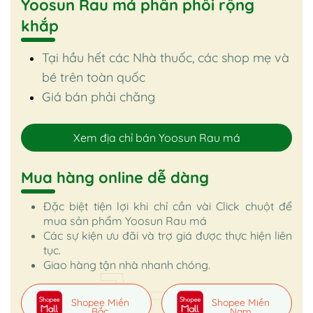
Yoosun Rau má phân phối rộng
khắp
Tại hầu hết các Nhà thuốc, các shop mẹ và
bé trên toàn quốc
Giá bán phải chăng
Xem địa chỉ bán Yoosun Rau má
Mua hàng online dễ dàng
Đặc biệt tiện lợi khi chỉ cần vài Click chuột để
mua sản phẩm Yoosun Rau má
Các sự kiện ưu đãi và trợ giá được thực hiện liên
tục.
Giao hàng tận nhà nhanh chóng.
Shopee Miền
Shopee Miền
Bắc
Nam