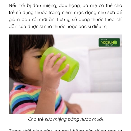
Nếu trẻ bị đau miệng, đau họng, ba mẹ có thể cho
trẻ sử dụng thuốc tráng niêm mạc dạng nhũ sữa để
giảm đau rồi mới ăn. Lưu ý, sử dụng thuốc theo chỉ
dẫn của dược sĩ nhà thuốc hoặc bác sĩ điều trị.
Cho trẻ súc miệng bằng nước muối.
Trong thời gian này, ba mẹ không nên dùng gạc rơ