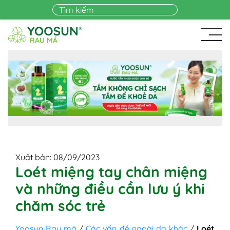
Skip to main content
Xuất bản: 08/09/2023
Loét miệng tay chân miệng
và những điều cần lưu ý khi
chăm sóc trẻ
Yoosun Rau má
/
Các vấn đề ngoài da khác
/
Loét