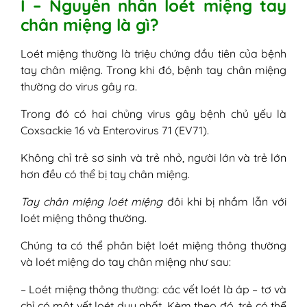
I – Nguyên nhân loét miệng tay
chân miệng là gì?
Loét miệng thường là triệu chứng đầu tiên của bệnh
tay chân miệng. Trong khi đó, bệnh tay chân miệng
thường do virus gây ra.
Trong đó có hai chủng virus gây bệnh chủ yếu là
Coxsackie 16 và Enterovirus 71 (EV71).
Không chỉ trẻ sơ sinh và trẻ nhỏ, người lớn và trẻ lớn
hơn đều có thể bị tay chân miệng.
Tay chân miệng loét miệng
đôi khi bị nhầm lẫn với
loét miệng thông thường.
Chúng ta có thể phân biệt loét miệng thông thường
và loét miệng do tay chân miệng như sau:
– Loét miệng thông thường: các vết loét là áp – tơ và
chỉ có một vết loét duy nhất. Kèm theo đó, trẻ có thể