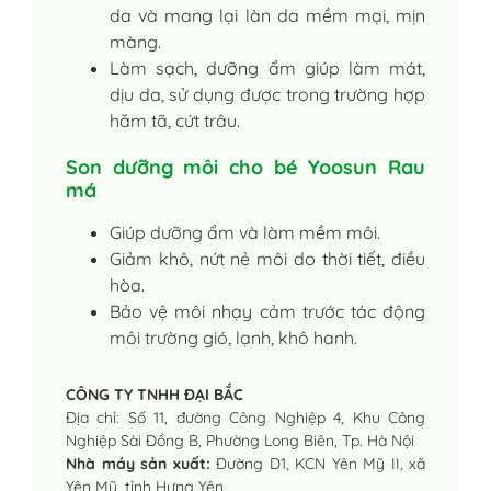
da và mang lại làn da mềm mại, mịn
màng.
Làm sạch, dưỡng ẩm giúp làm mát,
dịu da, sử dụng được trong trường hợp
hăm tã, cứt trâu.
Son dưỡng môi cho bé Yoosun Rau
má
Giúp dưỡng ẩm và làm mềm môi.
Giảm khô, nứt nẻ môi do thời tiết, điều
hòa.
Bảo vệ môi nhạy cảm trước tác động
môi trường gió, lạnh, khô hanh.
CÔNG TY TNHH ĐẠI BẮC
Địa chỉ: Số 11, đường Công Nghiệp 4, Khu Công
Nghiệp Sài Đồng B, Phường Long Biên, Tp. Hà Nội
Nhà máy sản xuất:
Đường D1, KCN Yên Mỹ II, xã
Yên Mỹ, tỉnh Hưng Yên