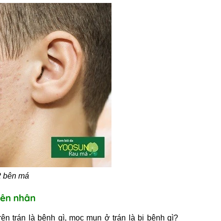
 2 bên má
uyên nhân
ên trán là bệnh gì, mọc mụn ở trán là bị bệnh gì?