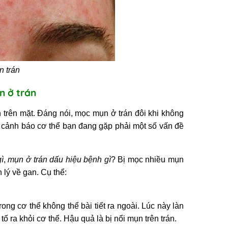
n trán
ụn ở trán
n trên mặt. Đáng nói, mọc mụn ở trán đôi khi không
n cảnh báo cơ thể bạn đang gặp phải một số vấn đề
ì
,
mụn ở trán dấu hiệu bệnh gì
? Bị mọc nhiều mụn
 lý về gan. Cụ thể:
ong cơ thể không thể bài tiết ra ngoài. Lúc này làn
tố ra khỏi cơ thể. Hậu quả là bị nổi mụn trên trán.