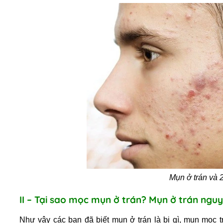
M
ụn ở trán và
II – Tại sao mọc mụn ở trán? Mụn ở trán ng
Như vậy các bạn đã biết mụn ở trán là bị gì, mụn mọc tr