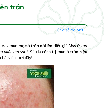
rên trán
Chia sẻ bài viết
mụn mọc ở trán nói lên điều gì
n. Vậy
?
Mụn ở trán
cách trị mụn ở trán hiệu
án phải làm sao
?
Đâu là
 bài viết dưới đây!