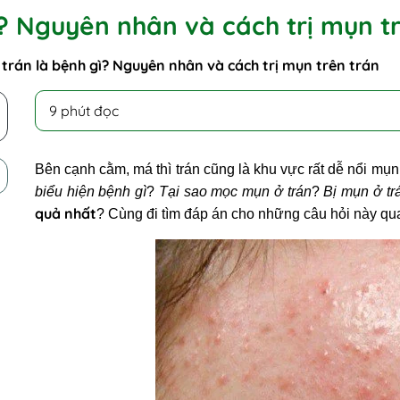
? Nguyên nhân và cách trị mụn t
trán là bệnh gì? Nguyên nhân và cách trị mụn trên trán
9 phút đọc
Bên cạnh cằm, má thì trán cũng là khu vực rất dễ nổi mụ
biểu hiện bệnh gì
?
Tại sao mọc mụn ở trán
?
Bị mụn ở tr
quả nhất
? Cùng đi tìm đáp án cho những câu hỏi này qua