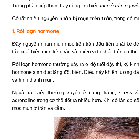
Trong phần tiếp theo, hãy cùng tìm hiểu
mụn ở trán nguyê
nguyên nhân bị mụn trên trán
Có rất nhiều
, trong đó 
1. Rối loạn hormone
Đây nguyên nhân mụn mọc trên trán
đầu tiên phải kể đế
tức xuất hiện mụn trên trán và nhiều vị trí khác trên cơ thể.
Rối loạn hormone thường xảy ra ở độ tuổi dậy thì, kỳ kin
hormone sinh dục tăng đột biến. Điều này khiến lượng dầu
và hình thành mụn.
Ngoài ra, việc thường xuyên ở căng thẳng, stress 
adrenaline trong cơ thể tiết ra nhiều hơn. Khi đó làn da
mọc mụn ở trán và cằm.