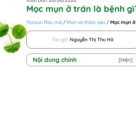
Xuất bản: 26/06/2020
Mọc mụn ở trán là bệnh gì
Yoosun Rau má
/
Mụn và thâm sẹo
/
Mọc mụn ở 
Tác giả:
Nguyễn Thị Thu Hà
Nội dung chính
[Hiện]
I - Mụn ở trán biểu hiện bệnh gì?
Hình ảnh mụn ở trán
II - Tại sao mọc mụn ở trán? Mụn
ở trán nguyên nhân
III - Bị mụn trên trán phải làm
sao? 5 Cách trị mụn trên trán tại
nhà