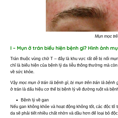
Mụn mọc trê
I – Mụn ở trán biểu hiện bệnh gì? Hình ảnh m
Trán thuộc vùng chữ T – đây là khu vực rất dễ bị nổi mụ
chỉ là biểu hiện của bệnh lý da liễu thông thường mà cò
về sức khỏe.
Vậy
mọc mụn ở trán là bệnh gì
,
bị mụn trên trán là bệnh g
ở trán
là dấu hiệu cơ thể bị bệnh lý về đường ruột và bệnh
Bệnh lý về gan
Nếu gan không khỏe và hoạt động không tốt, các độc tố tr
da sẽ phải tiết nhiều chất nhờn và dầu hơn để loại bỏ độc 