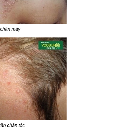
à chân mày
gần chân tóc