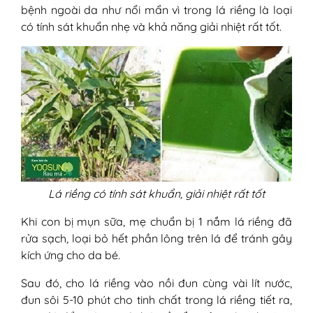
bệnh ngoài da như nổi mẩn vì trong lá riềng là loại
có tính sát khuẩn nhẹ và khả năng giải nhiệt rất tốt.
Lá riềng có tính sát khuẩn, giải nhiệt rất tốt
Khi con bị mụn sữa, mẹ chuẩn bị 1 nắm lá riềng đã
rửa sạch, loại bỏ hết phần lông trên lá để tránh gây
kích ứng cho da bé.
Sau đó, cho lá riềng vào nồi đun cùng vài lít nước,
đun sôi 5-10 phút cho tinh chất trong lá riềng tiết ra,