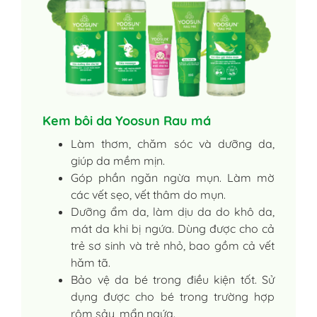
Kem bôi da Yoosun Rau má
Làm thơm, chăm sóc và dưỡng da,
giúp da mềm mịn.
Góp phần ngăn ngừa mụn. Làm mờ
các vết sẹo, vết thâm do mụn.
Dưỡng ẩm da, làm dịu da do khô da,
mát da khi bị ngứa. Dùng được cho cả
trẻ sơ sinh và trẻ nhỏ, bao gồm cả vết
hăm tã.
Bảo vệ da bé trong điều kiện tốt. Sử
dụng được cho bé trong trường hợp
rôm sảy, mẩn ngứa.