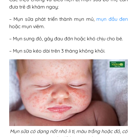
đưa trẻ đi khám ngay:
– Mụn sữa phát triển thành mụn mủ,
mụn đầu đen
hoặc mụn viêm.
– Mụn sưng đỏ, gây đau đớn hoặc khó chịu cho bé.
– Mụn sữa kéo dài trên 3 tháng không khỏi.
Mụn sữa có dạng nốt nhỏ li ti, màu trắng hoặc đỏ, có