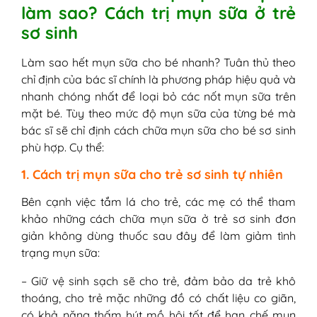
làm sao? Cách trị mụn sữa ở trẻ
sơ sinh
Làm sao hết mụn sữa cho bé nhanh? Tuân thủ theo
chỉ định của bác sĩ chính là phương pháp hiệu quả và
nhanh chóng nhất để loại bỏ các nốt mụn sữa trên
mặt bé. Tùy theo mức độ mụn sữa của từng bé mà
bác sĩ sẽ chỉ định cách chữa mụn sữa cho bé sơ sinh
phù hợp. Cụ thể:
1. Cách trị mụn sữa cho trẻ sơ sinh tự nhiên
Bên cạnh việc tắm lá cho trẻ, các mẹ có thể tham
khảo những cách chữa mụn sữa ở trẻ sơ sinh đơn
giản không dùng thuốc sau đây để làm giảm tình
trạng mụn sữa:
– Giữ vệ sinh sạch sẽ cho trẻ, đảm bảo da trẻ khô
thoáng, cho trẻ mặc những đồ có chất liệu co giãn,
có khả năng thấm hút mồ hôi tốt để hạn chế mụn