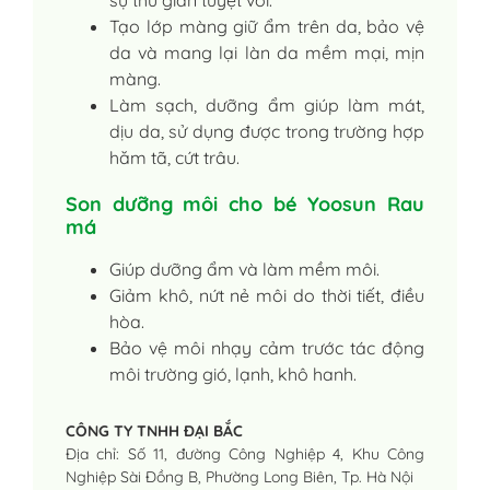
Tạo lớp màng giữ ẩm trên da, bảo vệ
da và mang lại làn da mềm mại, mịn
màng.
Làm sạch, dưỡng ẩm giúp làm mát,
dịu da, sử dụng được trong trường hợp
hăm tã, cứt trâu.
Son dưỡng môi cho bé Yoosun Rau
má
Giúp dưỡng ẩm và làm mềm môi.
Giảm khô, nứt nẻ môi do thời tiết, điều
hòa.
Bảo vệ môi nhạy cảm trước tác động
môi trường gió, lạnh, khô hanh.
CÔNG TY TNHH ĐẠI BẮC
Địa chỉ: Số 11, đường Công Nghiệp 4, Khu Công
Nghiệp Sài Đồng B, Phường Long Biên, Tp. Hà Nội