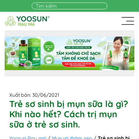
Skip to main content
Xuất bản: 30/06/2021
Trẻ sơ sinh bị mụn sữa là gì?
Khi nào hết? Cách trị mụn
sữa ở trẻ sơ sinh.
Yoosun Rau má
/
Mụn và thâm sẹo
/
Trẻ sơ sinh bị