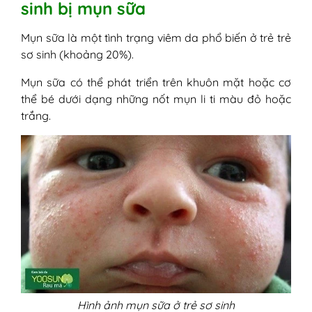
sinh bị mụn sữa
2. Thuốc bôi trị mụn sữa cho trẻ sơ
sinh
Mụn sữa là một tình trạng viêm da phổ biến ở trẻ trẻ
3. Kem trị mụn sữa cho trẻ sơ sinh
sơ sinh (khoảng 20%).
VII - Những thắc mắc thường gặp khi trẻ bị
mụn sữa
Mụn sữa có thể phát triển trên khuôn mặt hoặc cơ
1. Mụn sữa ở trẻ sơ sinh khi nào hết?
thể bé dưới dạng những nốt mụn li ti màu đỏ hoặc
2. Mụn sữa có ngứa không?
trắng.
3. Mụn sữa khác chàm sữa như thế
nào?
4. Trẻ sơ sinh bị mụn sữa có sao
không?
5. Phòng tránh mụn sữa cho bé sơ
sinh như thế nào?
Hình ảnh mụn sữa ở trẻ sơ sinh