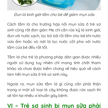
Đun lá kinh giới tắm cho bé để giảm mụn sữa
Cách tắm lá cho trường hợp nổi mụn sữa ở trẻ sơ
sinh cũng rất đơn giản: Mẹ chỉ cần rửa kỹ lá kinh giới,
đun với nước sạch, lọc bỏ bã rồi tắm cho bé khi nước
vừa ấm hoặc vò nát lá lọc nước cốt pha với nước
tắm của bé đều rất tốt.
Tắm lá cho trẻ là phương pháp dân gian được nhiều
người sử dụng tuy nhiên chỉ mang tính chất tham
khảo và chưa được kiểm chứng về hiệu quả về cách
làm hết mụn sữa ở trẻ sơ sinh này.
Ngoài ra, mụn sữa tắm lá gì cũng cần phải thận
trọng vì một số loại lá cây không được rửa sạch thì
sẽ tồn tại nhiều vi khuẩn gây bệnh.
VI – Trẻ sơ sinh bị mụn sữa phải