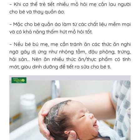
– Khi cơ thể trẻ tiết nhiều mồ hôi mẹ cần lau người
cho bé và thay quần áo.
– Mặc cho bé quần áo làm từ các chất liệu mềm mại
và có khả năng thấm hút mồ hôi tốt.
– Nếu bé bú mẹ, mẹ cần tránh ăn các thức ăn nghi
ngờ gây dị ứng như nhộng tằm, đậu phộng, trứng,
hải sản… Nên ăn nhiều thức ăn/thực phẩm có tính
mát, giàu dinh dưỡng để tiết ra sữa cho bé ti.