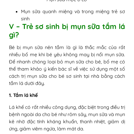
Mụn sữa quanh miệng và trong miệng trẻ sơ
sinh
V – Trẻ sơ sinh bị mụn sữa tắm lá
gì?
Bé bị mụn sữa nên tắm là gì là thắc mắc của rất
nhiều bố mẹ khi bé yêu không may bị nổi mụn sữa.
Để nhanh chóng loại bỏ mụn sữa cho bé, bố mẹ có
thể tham khảo ý kiến bác sĩ về việc sử dụng một số
cách trị mụn sữa cho bé sơ sinh tại nhà bằng cách
tắm lá dưới đây.
1. Tắm lá khế
Lá khế có rất nhiều công dụng, đặc biệt trong điều trị
bệnh ngoài da cho bé như rôm sảy, mụn sữa và mụn
kê nhờ đặc tính kháng khuẩn, thanh nhiệt, giảm dị
ứng, giảm viêm ngứa, làm mát da.