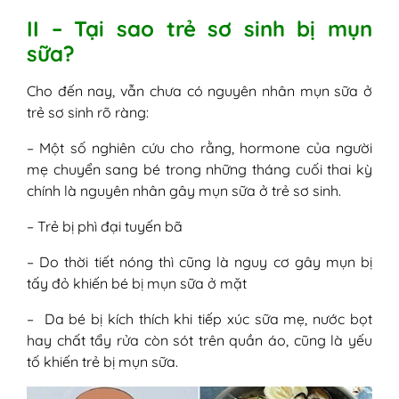
II – Tại sao trẻ sơ sinh bị mụn
sữa?
Cho đến nay, vẫn chưa có nguyên nhân mụn sữa ở
trẻ sơ sinh rõ ràng:
– Một số nghiên cứu cho rằng, hormone của người
mẹ chuyển sang bé trong những tháng cuối thai kỳ
chính là nguyên nhân gây mụn sữa ở trẻ sơ sinh.
– Trẻ bị phì đại tuyến bã
– Do thời tiết nóng thì cũng là nguy cơ gây mụn bị
tấy đỏ khiến bé bị mụn sữa ở mặt
– Da bé bị kích thích khi tiếp xúc sữa mẹ, nước bọt
hay chất tẩy rửa còn sót trên quần áo, cũng là yếu
tố khiến trẻ bị mụn sữa.