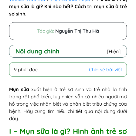
mụn sữa là gì? Khi nào hết? Cách trị mụn sữa ở trẻ
sơ sinh.
Tác giả:
Nguyễn Thị Thu Hà
Nội dung chính
[Hiện]
I - Mụn sữa là gì? Hình ảnh trẻ sơ sinh bị
9 phút đọc
Chia sẻ bài viết
mụn sữa
II - Tại sao trẻ sơ sinh bị mụn sữa?
III - Biểu hiện mụn sữa ở trẻ sơ sinh
Mụn sữa
xuất hiện ở trẻ sơ sinh và trẻ nhỏ là tình
IV - Vị trí mụn sữa hay mọc ở trẻ sơ sinh
trạng rất phổ biến, tuy nhiên vẫn có nhiều người mơ
V - Trẻ sơ sinh bị mụn sữa tắm lá gì?
hồ trong việc nhận biết và phân biệt triệu chứng của
VI - Trẻ sơ sinh bị mụn sữa phải làm sao?
bệnh. Hãy cùng tìm hiểu chi tiết qua nội dung dưới
Cách trị mụn sữa ở trẻ sơ sinh
đây.
1. Cách trị mụn sữa cho trẻ sơ sinh tự
I – Mụn sữa là gì? Hình ảnh trẻ sơ
nhiên