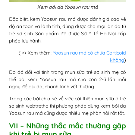
Kem bôi da Yoosun rau má
Đặc biệt, kem Yoosun rau má được đánh giá cao về
độ an toàn và lành tính, dùng được cho mọi làn da từ
trẻ sơ sinh. Sản phẩm đã được Sở Y Tế Hà Nội cấp
phép lưu hành.
( >> Xem thêm:
Yoosun rau má có chứa Corticoid
không
)
Do đó đối với tình trạng mụn sữa trẻ sơ sinh mẹ có
thể bôi kem Yoosun rau má cho con 2-3 lần mỗi
ngày để dịu da, nhanh lành vết thương.
Trong các bài chia sẻ về việc cải thiện mụn sữa ở trẻ
sơ sinh webtretho thì phương pháp dùng kem bôi da
Yoosun rau má cũng được nhiều mẹ phản hồi rất tốt.
VII – Những thắc mắc thường gặp
khi trẻ bị mụn sữa