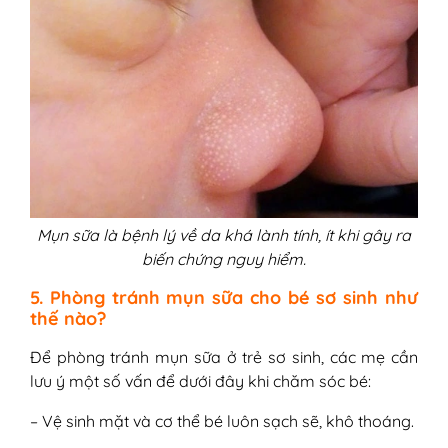
Mụn sữa là bệnh lý về da khá lành tính, ít khi gây ra
biến chứng nguy hiểm.
5. Phòng tránh mụn sữa cho bé sơ sinh như
thế nào?
Để phòng tránh mụn sữa ở trẻ sơ sinh, các mẹ cần
lưu ý một số vấn để dưới đây khi chăm sóc bé:
– Vệ sinh mặt và cơ thể bé luôn sạch sẽ, khô thoáng.