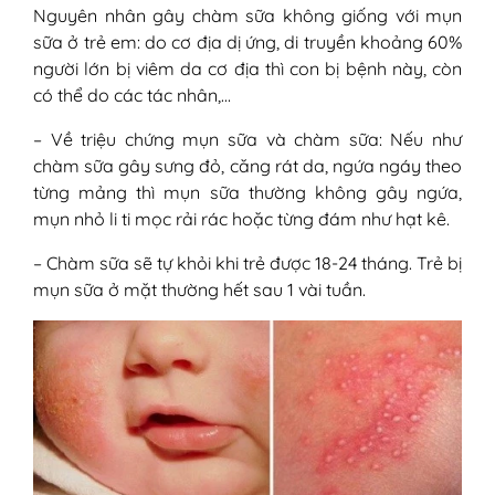
Nguyên nhân gây chàm sữa không giống với mụn
sữa ở trẻ em: do cơ địa dị ứng, di truyền khoảng 60%
người lớn bị viêm da cơ địa thì con bị bệnh này, còn
có thể do các tác nhân,…
– Về triệu chứng mụn sữa và chàm sữa: Nếu như
chàm sữa gây sưng đỏ, căng rát da, ngứa ngáy theo
từng mảng thì mụn sữa thường không gây ngứa,
mụn nhỏ li ti mọc rải rác hoặc từng đám như hạt kê.
– Chàm sữa sẽ tự khỏi khi trẻ được 18-24 tháng. Trẻ bị
mụn sữa ở mặt thường hết sau 1 vài tuần.