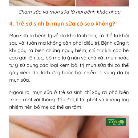
Chàm sữa và mụn sữa là hai bệnh khác nhau
4. Trẻ sơ sinh bị mụn sữa có sao không?
Mụn sữa là bệnh lý về da khá lành tính, có thể tự khỏi
sau vài tuần mà không cần phải điều trị. Bệnh cũng ít
khi gây ra biến chứng nguy hiểm, chỉ trừ khi các bé
cào gãi liên tục, bố mẹ tự ý nặn và chà xát mụn hoặc
tự ý sử dụng các loại kem bôi trị mụn sữa thì có thể
gây viêm da, kích ứng hoặc bội nhiễm ở vùng da bị
mụn sữa.
Ngoài ra, mụn sữa ở trẻ sơ sinh chỉ xảy ra phổ biến
trong một vài tháng đầu đời, ít tái phát và không lây
nhiễm nên bố mẹ có thể an tâm.