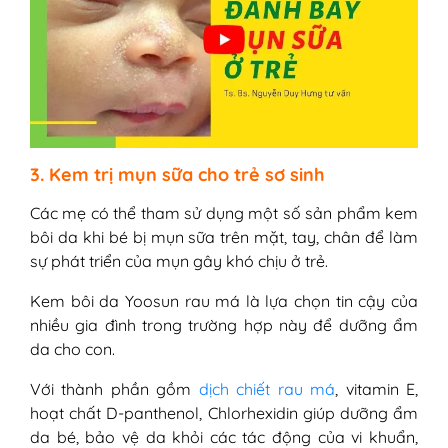
3. Kem trị mụn sữa cho trẻ sơ sinh
Các mẹ có thể tham sử dụng một số sản phẩm kem
bôi da khi bé bị mụn sữa trên mặt, tay, chân để làm
sự phát triển của mụn gây khó chịu ở trẻ.
Kem bôi da Yoosun rau má là lựa chọn tin cậy của
nhiều gia đình trong trường hợp này để dưỡng ẩm
da cho con.
Với thành phần gồm
dịch chiết rau má
, vitamin E,
hoạt chất D-panthenol, Chlorhexidin giúp dưỡng ẩm
da bé, bảo vệ da khỏi các tác động của vi khuẩn,