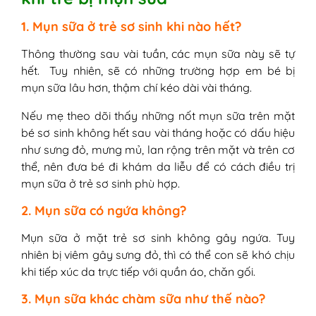
1. Mụn sữa ở trẻ sơ sinh khi nào hết?
Thông thường sau vài tuần, các mụn sữa này sẽ tự
hết. Tuy nhiên, sẽ có những trường hợp em bé bị
mụn sữa lâu hơn, thậm chí kéo dài vài tháng.
Nếu mẹ theo dõi thấy những nốt mụn sữa trên mặt
bé sơ sinh không hết sau vài tháng hoặc có dấu hiệu
như sưng đỏ, mưng mủ, lan rộng trên mặt và trên cơ
thể, nên đưa bé đi khám da liễu để có cách điều trị
mụn sữa ở trẻ sơ sinh phù hợp.
2. Mụn sữa có ngứa không?
Mụn sữa ở mặt trẻ sơ sinh không gây ngứa. Tuy
nhiên bị viêm gây sưng đỏ, thì có thể con sẽ khó chịu
khi tiếp xúc da trực tiếp với quần áo, chăn gối.
3. Mụn sữa khác chàm sữa như thế nào?