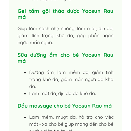
Gel tắm gội thảo dược Yoosun Rau
má
Giúp làm sạch nhẹ nhàng, làm mát, dịu da,
giảm tình trạng khô da, góp phần ngăn
ngừa mẩn ngứa.
Sữa dưỡng ẩm cho bé Yoosun Rau
má
Dưỡng ẩm, làm mềm da, giảm tình
trạng khô da, giảm mẩn ngứa do khô
da.
Làm mát da, dịu da do khô da.
Dầu massage cho bé Yoosun Rau má
Làm mềm, mượt da, hỗ trợ cho việc
mát - xa cho bé giúp mang đến cho bé
sự thư giãn tuyệt vời.