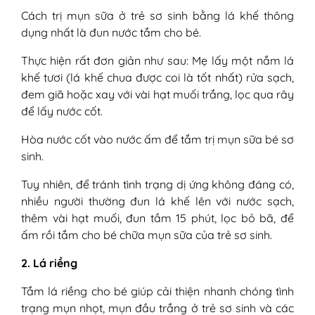
Cách trị mụn sữa ở trẻ sơ sinh bằng lá khế thông
dụng nhất là đun nước tắm cho bé.
Thực hiện rất đơn giản như sau: Mẹ lấy một nắm lá
khế tươi (lá khế chua được coi là tốt nhất) rửa sạch,
đem giã hoặc xay với vài hạt muối trắng, lọc qua rây
để lấy nước cốt.
Hòa nước cốt vào nước ấm để tắm trị mụn sữa bé sơ
sinh.
Tuy nhiên, để tránh tình trạng dị ứng không đáng có,
nhiều người thường đun lá khế lên với nước sạch,
thêm vài hạt muối, đun tầm 15 phút, lọc bỏ bã, để
ấm rồi tắm cho bé chữa mụn sữa của trẻ sơ sinh.
2. Lá riềng
Tắm lá riềng cho bé giúp cải thiện nhanh chóng tình
trạng mụn nhọt, mụn đầu trắng ở trẻ sơ sinh và các