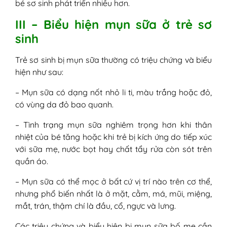
bé sơ sinh phát triển nhiều hơn.
III – Biểu hiện mụn sữa ở trẻ sơ
sinh
Trẻ sơ sinh bị mụn sữa thường có triệu chứng và biểu
hiện như sau:
– Mụn sữa có dạng nốt nhỏ li ti, màu trắng hoặc đỏ,
có vùng da đỏ bao quanh.
– Tình trạng mụn sữa nghiêm trọng hơn khi thân
nhiệt của bé tăng hoặc khi trẻ bị kích ứng do tiếp xúc
với sữa mẹ, nước bọt hay chất tẩy rửa còn sót trên
quần áo.
– Mụn sữa có thể mọc ở bất cứ vị trí nào trên cơ thể,
nhưng phổ biến nhất là ở mặt, cằm, má, mũi, miệng,
mắt, trán, thậm chí là đầu, cổ, ngực và lưng.
Các triệu chứng và biểu hiện bị mụn sữa bố mẹ cần