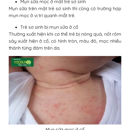
Mụn sữa mọc ở mắt trẻ sơ sinh
Mụn sữa trên mặt trẻ sơ sinh thì cũng có trường hợp
mụn mọc ở vị trí quanh mắt trẻ.
Trẻ sơ sinh bị mụn sữa ở cổ
Thường xuất hiện khi cơ thể trẻ bị nóng quá, nốt rôm
sảy xuất hiện ở cổ, có hình tròn, màu đỏ, mọc nhiều
thành từng đám trên da.
Mụn sữa mọc ở cổ