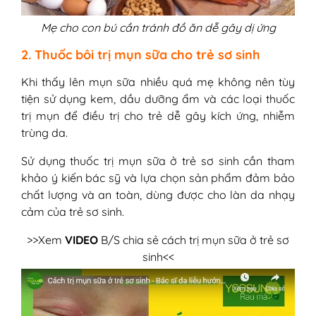
Mẹ cho con bú cần tránh đồ ăn dễ gây dị ứng
2. Thuốc bôi trị mụn sữa cho trẻ sơ sinh
Khi thấy lên mụn sữa nhiều quá mẹ không nên tùy
tiện sử dụng kem, dầu dưỡng ẩm và các loại thuốc
trị mụn để điều trị cho trẻ dễ gây kích ứng, nhiễm
trùng da.
Sử dụng thuốc trị mụn sữa ở trẻ sơ sinh cần tham
khảo ý kiến bác sỹ và lựa chọn sản phẩm đảm bảo
chất lượng và an toàn, dùng được cho làn da nhạy
cảm của trẻ sơ sinh.
>>Xem
VIDEO
B/S chia sẻ cách trị mụn sữa ở trẻ sơ
sinh<<