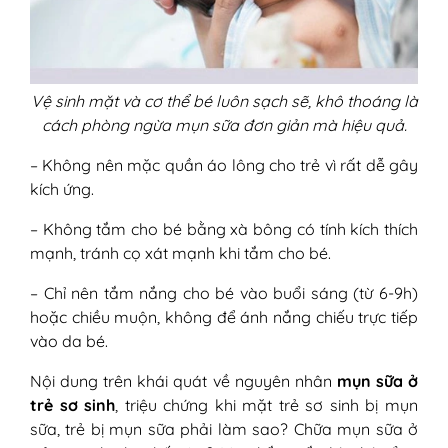
Vệ sinh mặt và cơ thể bé luôn sạch sẽ, khô thoáng là
cách phòng ngừa mụn sữa đơn giản mà hiệu quả.
– Không nên mặc quần áo lông cho trẻ vì rất dễ gây
kích ứng.
– Không tắm cho bé bằng xà bông có tính kích thích
mạnh, tránh cọ xát mạnh khi tắm cho bé.
– Chỉ nên tắm nắng cho bé vào buổi sáng (từ 6-9h)
hoặc chiều muộn, không để ánh nắng chiếu trực tiếp
vào da bé.
Nội dung trên khái quát về nguyên nhân
mụn sữa ở
trẻ sơ sinh
, triệu chứng khi mặt trẻ sơ sinh bị mụn
sữa, trẻ bị mụn sữa phải làm sao? Chữa mụn sữa ở