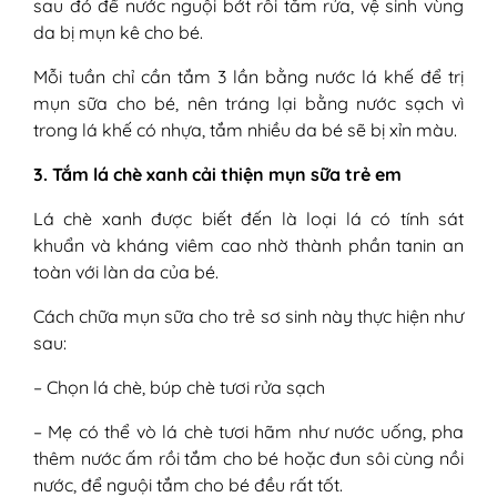
sau đó để nước nguội bớt rồi tắm rửa, vệ sinh vùng
da bị mụn kê cho bé.
Mỗi tuần chỉ cần tắm 3 lần bằng nước lá khế để trị
mụn sữa cho bé, nên tráng lại bằng nước sạch vì
trong lá khế có nhựa, tắm nhiều da bé sẽ bị xỉn màu.
3. Tắm lá chè xanh cải thiện mụn sữa trẻ em
Lá chè xanh được biết đến là loại lá có tính sát
khuẩn và kháng viêm cao nhờ thành phần tanin an
toàn với làn da của bé.
Cách chữa mụn sữa cho trẻ sơ sinh này thực hiện như
sau:
– Chọn lá chè, búp chè tươi rửa sạch
– Mẹ có thể vò lá chè tươi hãm như nước uống, pha
thêm nước ấm rồi tắm cho bé hoặc đun sôi cùng nồi
nước, để nguội tắm cho bé đều rất tốt.