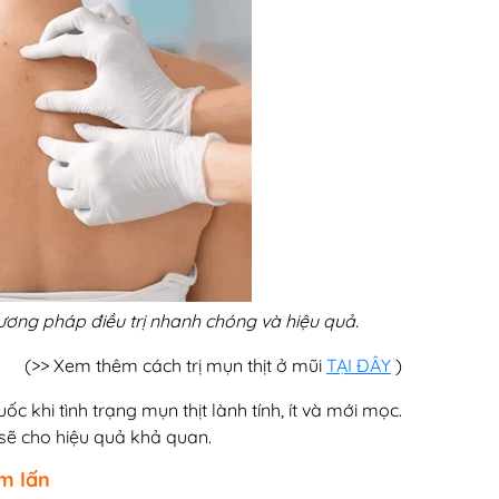
hương pháp điều trị nhanh chóng và hiệu quả.
(>> Xem thêm cách trị mụn thịt ở mũi
TẠI ĐÂY
)
ốc khi tình trạng mụn thịt lành tính, ít và mới mọc.
c sẽ cho hiệu quả khả quan.
âm lấn