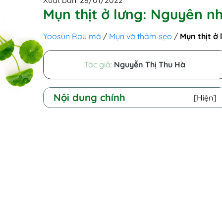
Xuất bản: 28/01/2022
Mụn thịt ở lưng: Nguyên nh
Yoosun Rau má
/
Mụn và thâm sẹo
/
Mụn thịt ở 
Tác giả:
Nguyễn Thị Thu Hà
Nội dung chính
[Hiện]
I - Nguyên nhân mọc mụn thịt ở lưng
II - Dấu hiệu bị mụn thịt ở lưng
III - Các cách chữa mụn thịt thừa ở lưng
hiệu quả dứt điểm
1. Cách trị mụn thịt trên lưng bằng
thuốc
2. Cách chữa mụn thịt ở lưng bằng
thủ thuật xâm lấn
IV - Cách phòng tránh mọc mụn thịt ở