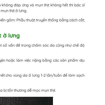
 không đáp ứng và mụn thịt không hết thì bác sĩ
 mụn thịt ở lưng.
 biến gồm: Phẫu thuật truyền thống bằng cách cắt;
 ở lưng
ột số vấn đề trong chăm sóc da cũng như chế độ
luyện hoặc làm việc nặng bằng các sản phẩm dịu
chết cho vùng da ở lưng 1-2 lần/tuần để làm sạch
da bị tổn thương dễ mọc mụn thịt.