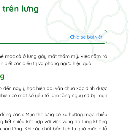
 trên lưng
Chia sẻ bài viết
thể mọc cả ở lưng gây mất thẩm mỹ. Việc nắm rõ
n biết các điều trị và phòng ngừa hiệu quả.
ng
ho đến nay y học hiện đại vẫn chưa xác định được
 nhiên có một số yếu tố làm tăng nguy cơ bị mụn
 đúng cách: Mụn thịt lưng có xu hướng mọc nhiều
g tiết nhiều kết hợp với việc vùng da lưng không
 chân lông. Khi các chất bẩn tích tụ quá mức ở lỗ