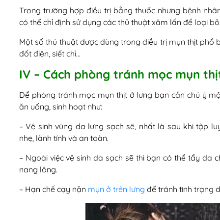
Trong trường hợp điều trị bằng thuốc nhưng bệnh nhân
có thể chỉ định sử dụng các thủ thuật xâm lấn để loại bỏ
Một số thủ thuật được dùng trong điều trị mụn thịt phổ
đốt điện, siết chỉ…
IV – Cách phòng tránh mọc mụn thịt
Để phòng tránh mọc mụn thịt ở lưng bạn cần chú ý m
ăn uống, sinh hoạt như:
– Vệ sinh vùng da lưng sạch sẽ, nhất là sau khi tập 
nhẹ, lành tính và an toàn.
– Ngoài việc vệ sinh da sạch sẽ thì bạn có thể tẩy da 
nang lông.
– Hạn chế cạy nặn
mụn ở trên lưng
để tránh tình trạng 