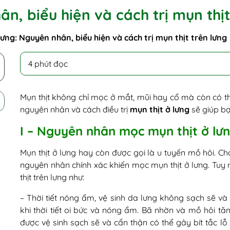
ân, biểu hiện và cách trị mụn thịt
lưng: Nguyên nhân, biểu hiện và cách trị mụn thịt trên lưng
4 phút đọc
Mụn thịt không chỉ mọc ở mắt, mũi hay cổ mà còn có 
nguyên nhân và cách điều trị
mụn thịt ở lưng
sẽ giúp bạ
I – Nguyên nhân mọc mụn thịt ở lư
Mụn thịt ở lưng hay còn được gọi là u tuyến mồ hôi. C
nguyên nhân chính xác khiến mọc mụn thịt ở lưng. Tuy
thịt trên lưng như:
– Thời tiết nóng ẩm, vệ sinh da lưng không sạch sẽ và
khi thời tiết oi bức và nóng ẩm. Bã nhờn và mồ hôi tăn
được vệ sinh sạch sẽ và cẩn thận có thể gây bít tắc lỗ