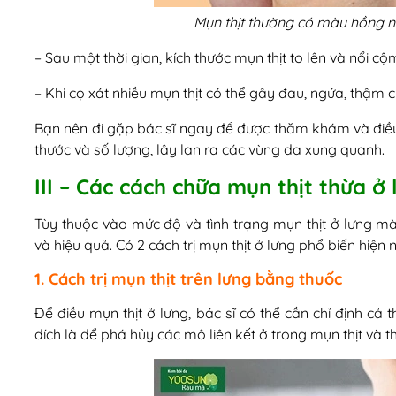
Mụn thịt thường có màu hồng n
– Sau một thời gian, kích thước mụn thịt to lên và nổi cộ
– Khi cọ xát nhiều mụn thịt có thể gây đau, ngứa, thậm 
Bạn nên đi gặp bác sĩ ngay để được thăm khám và điều t
thước và số lượng, lây lan ra các vùng da xung quanh.
III – Các cách chữa mụn thịt thừa ở
Tùy thuộc vào mức độ và tình trạng mụn thịt ở lưng mà
và hiệu quả. Có 2 cách trị mụn thịt ở lưng phổ biến hiện
1. Cách trị mụn thịt trên lưng bằng thuốc
Để điều mụn thịt ở lưng, bác sĩ có thể cần chỉ định cả
đích là để phá hủy các mô liên kết ở trong mụn thịt và th