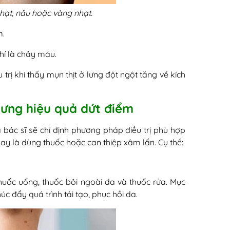
hạt, nâu hoặc vàng nhạt.
m.
chí là chảy máu.
rị khi thấy mụn thịt ở lưng đột ngột tăng về kích
 lưng hiệu quả dứt điểm
 bác sĩ sẽ chỉ định phương pháp điều trị phù hợp
 nay là dùng thuốc hoặc can thiệp xâm lấn. Cụ thể:
 thuốc uống, thuốc bôi ngoài da và thuốc rửa. Mục
úc đẩy quá trình tái tạo, phục hồi da.