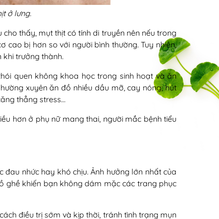
ịt ở lưng.
 cho thấy, mụt thịt có tính di truyền nên nếu trong
cơ cao bị hơn so với người bình thường. Tuy nhiên,
 khi trưởng thành.
thói quen không khoa học trong sinh hoạt và ăn
Thường xuyên ăn đồ nhiều dầu mỡ, cay nóng; hút
căng thẳng stress…
iều hơn ở phụ nữ mang thai, người mắc bệnh tiểu
c đau nhức hay khó chịu. Ảnh hưởng lớn nhất của
, gồ ghề khiến bạn không dám mặc các trang phục
ách điều trị sớm và kịp thời, tránh tình trạng mụn