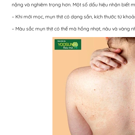
nặng và nghiêm trọng hơn. Một số dấu hiệu nhận biết m
– Khi mới mọc, mụn thịt có dạng sần, kích thước từ kho
– Màu sắc mụn thịt có thể mà hồng nhạt, nâu và vàng n