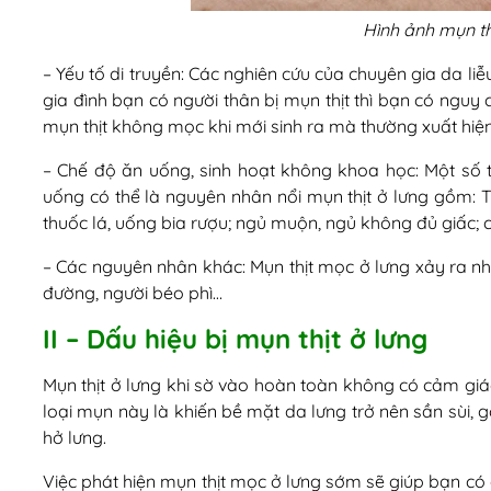
Hình ảnh mụn th
– Yếu tố di truyền: Các nghiên cứu của chuyên gia da liễu
gia đình bạn có người thân bị mụn thịt thì bạn có nguy 
mụn thịt không mọc khi mới sinh ra mà thường xuất hiện
– Chế độ ăn uống, sinh hoạt không khoa học: Một số 
uống có thể là nguyên nhân nổi mụn thịt ở lưng gồm: 
thuốc lá, uống bia rượu; ngủ muộn, ngủ không đủ giấc; 
– Các nguyên nhân khác: Mụn thịt mọc ở lưng xảy ra nh
đường, người béo phì…
II – Dấu hiệu bị mụn thịt ở lưng
Mụn thịt ở lưng khi sờ vào hoàn toàn không có cảm giá
loại mụn này là khiến bề mặt da lưng trở nên sần sùi
hở lưng.
Việc phát hiện mụn thịt mọc ở lưng sớm sẽ giúp bạn có c