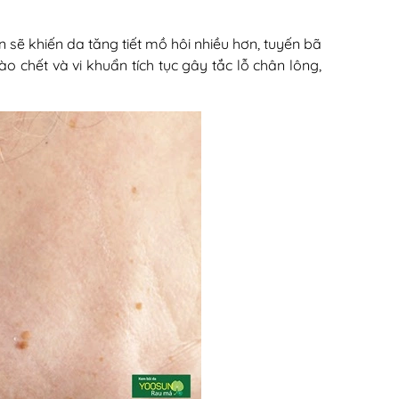
loạn sẽ khiến da tăng tiết mồ hôi nhiều hơn, tuyến bã
o chết và vi khuẩn tích tục gây tắc lỗ chân lông,