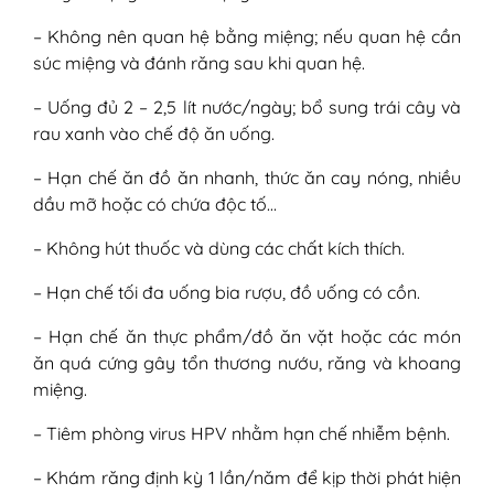
– Không nên quan hệ bằng miệng; nếu quan hệ cần
súc miệng và đánh răng sau khi quan hệ.
– Uống đủ 2 – 2,5 lít nước/ngày; bổ sung trái cây và
rau xanh vào chế độ ăn uống.
– Hạn chế ăn đồ ăn nhanh, thức ăn cay nóng, nhiều
dầu mỡ hoặc có chứa độc tố…
– Không hút thuốc và dùng các chất kích thích.
– Hạn chế tối đa uống bia rượu, đồ uống có cồn.
– Hạn chế ăn thực phẩm/đồ ăn vặt hoặc các món
ăn quá cứng gây tổn thương nướu, răng và khoang
miệng.
– Tiêm phòng virus HPV nhằm hạn chế nhiễm bệnh.
– Khám răng định kỳ 1 lần/năm để kịp thời phát hiện