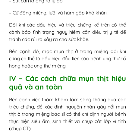
– Sụt cân không rõ lý do
– Cử động miệng, lưỡi và hàm gặp khó khăn.
Đôi khi các dấu hiệu và triệu chứng kể trên có thể
cảnh báo tình trạng nguy hiểm cần điều trị y tế để
tránh các rủi ro xảy ra cho sức khỏe.
Bên cạnh đó, mọc mụn thịt ở trong miệng đôi khi
cũng có thể là dấu hiệu đầu tiên của bệnh ung thư cổ
họng hoặc ung thư miệng.
IV – Các cách chữa mụn thịt hiệu
quả và an toàn
Bên cạnh việc thăm khám lâm sàng thông qua các
triệu chứng, để xác định nguyên nhân gây nổi mụn
thịt ở trong miệng bác sĩ có thể chỉ định người bệnh
thực hiện siêu ấm, sinh thiết và chụp cắt lớp vi tính
(chụp CT).