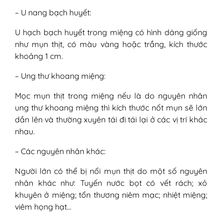
– U nang bạch huyết:
U hạch bạch huyết trong miệng có hình dáng giống
như mụn thịt, có màu vàng hoặc trắng, kích thước
khoảng 1 cm.
– Ung thư khoang miệng:
Mọc mụn thịt trong miệng nếu là do nguyên nhân
ung thư khoang miệng thì kích thước nốt mụn sẽ lớn
dần lên và thường xuyên tái đi tái lại ở các vị trí khác
nhau.
– Các nguyên nhân khác:
Người lớn có thể bị nổi mụn thịt do một số nguyên
nhân khác như: Tuyến nước bọt có vết rách; xỏ
khuyên ở miệng; tổn thương niêm mạc; nhiệt miệng;
viêm họng hạt…