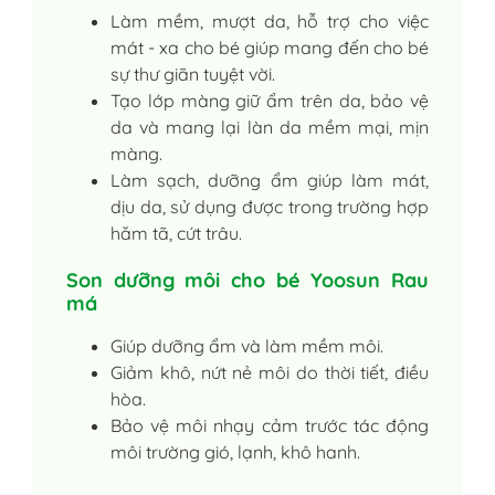
Làm mềm, mượt da, hỗ trợ cho việc
mát - xa cho bé giúp mang đến cho bé
sự thư giãn tuyệt vời.
Tạo lớp màng giữ ẩm trên da, bảo vệ
da và mang lại làn da mềm mại, mịn
màng.
Làm sạch, dưỡng ẩm giúp làm mát,
dịu da, sử dụng được trong trường hợp
hăm tã, cứt trâu.
Son dưỡng môi cho bé Yoosun Rau
má
Giúp dưỡng ẩm và làm mềm môi.
Giảm khô, nứt nẻ môi do thời tiết, điều
hòa.
Bảo vệ môi nhạy cảm trước tác động
môi trường gió, lạnh, khô hanh.