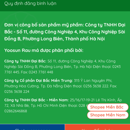
Quy định đăng bình luận
Đơn vị công bố sản phẩm mỹ phẩm: Công ty TNHH Đại
Bắc - Số 11, đường Công Nghiệp 4, Khu Công Nghiệp Sài
Đồng B, Phường Long Biên, Thành phố Hà Nội
Yoosun Rau má được phân phối bởi:
Công ty TNHH Đại Bắc:
Số 11, đường Công Nghiệp 4, Khu Công
Nghiệp Sài Đồng B, Phường Long Biên, Tp. Hà Nội Điện thoại: 0243
7761 445. Fax: 0243 7761 448
Công ty Cổ phần Đại Bắc Miền Trung:
315 Ỷ Lan Nguyên Phi,
Phường Hòa Cường, Tp. Đà Nẵng Điện thoại: 0236 3638 222. Fax:
0236 3638 224
Công ty TNHH Đại Bắc - Miền Nam:
25/16/17-19-21 Lê Thị Kỉnh, Ấp
72, Xã Nhà Bè, Tp. Hồ Chí Minh Điện thoại: 028 6265 0738. Fax:
Shopee Miền Bắc
02862646868
Shopee Miền Nam