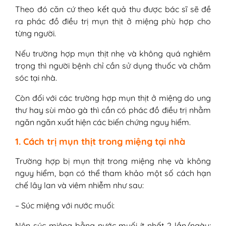
Theo đó căn cứ theo kết quả thu được bác sĩ sẽ đề
ra phác đồ điều trị mụn thịt ở miệng phù hợp cho
từng người.
Nếu trường hợp mụn thịt nhẹ và không quá nghiêm
trọng thì người bệnh chỉ cần sử dụng thuốc và chăm
sóc tại nhà.
Còn đối với các trường hợp mụn thịt ở miệng do ung
thư hay sùi mào gà thì cần có phác đồ điều trị nhằm
ngăn ngăn xuất hiện các biến chứng nguy hiểm.
1. Cách trị mụn thịt trong miệng tại nhà
Trường hợp bị mụn thịt trong miệng nhẹ và không
nguy hiểm, bạn có thể tham khảo một số cách hạn
chế lây lan và viêm nhiễm như sau:
– Súc miệng với nước muối:
Nên súc miệng bằng nước muối ít nhất 2 lần/ngày;