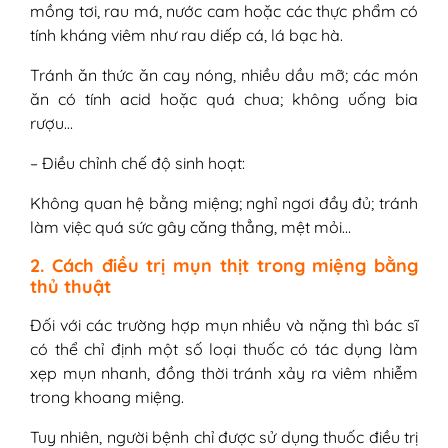
mồng tơi, rau má, nước cam hoặc các thực phẩm có
tính kháng viêm như rau diếp cá, lá bạc hà.
Tránh ăn thức ăn cay nóng, nhiều dầu mỡ; các món
ăn có tính acid hoặc quá chua; không uống bia
rượu…
– Điều chỉnh chế độ sinh hoạt:
Không quan hệ bằng miệng; nghỉ ngơi đầy đủ; tránh
làm việc quá sức gây căng thẳng, mệt mỏi…
2. Cách điều trị mụn thịt trong miệng bằng
thủ thuật
Đối với các trường hợp mụn nhiều và nặng thì bác sĩ
có thể chỉ định một số loại thuốc có tác dụng làm
xẹp mụn nhanh, đồng thời tránh xảy ra viêm nhiễm
trong khoang miệng.
Tuy nhiên, người bệnh chỉ được sử dụng thuốc điều trị