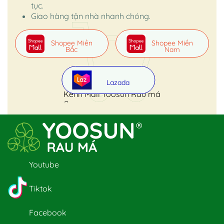
tục.
Giao hàng tận nhà nhanh chóng.
Shopee Miền
Shopee Miền
Bắc
Nam
Lazada
Kênh Mall Yoosun Rau má
Youtube
Tiktok
Facebook