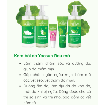
Kem bôi da Yoosun Rau má
Làm thơm, chăm sóc và dưỡng da,
giúp da mềm mịn.
Góp phần ngăn ngừa mụn. Làm mờ
các vết sẹo, vết thâm do mụn.
Dưỡng ẩm da, làm dịu da do khô da,
mát da khi bị ngứa. Dùng được cho cả
trẻ sơ sinh và trẻ nhỏ, bao gồm cả vết
hăm tã.