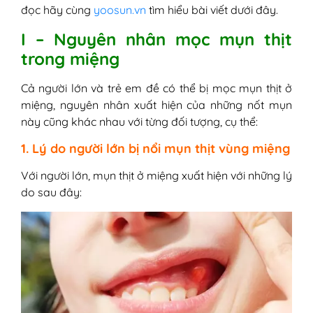
1. Cách trị mụn thịt trong miệng tại
đọc hãy cùng
yoosun.vn
tìm hiểu bài viết dưới đây.
nhà
I – Nguyên nhân mọc mụn thịt
2. Cách điều trị mụn thịt trong miệng
trong miệng
bằng thủ thuật
V - Cách phòng tránh mọc mụn thịt ở
Cả người lớn và trẻ em đề có thể bị mọc mụn thịt ở
khoang miệng
miệng, nguyên nhân xuất hiện của những nốt mụn
này cũng khác nhau với từng đối tượng, cụ thể:
1. Lý do người lớn bị nổi mụn thịt vùng miệng
Với người lớn, mụn thịt ở miệng xuất hiện với những lý
do sau đây: