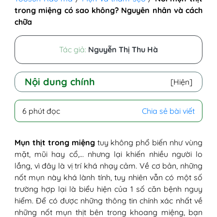
trong miệng có sao không? Nguyên nhân và cách
chữa
Tác giả:
Nguyễn Thị Thu Hà
Nội dung chính
[Hiện]
I - Nguyên nhân mọc mụn thịt trong miệng
6 phút đọc
Chia sẻ bài viết
1. Lý do người lớn bị nổi mụn thịt vùng
miệng
2. Nguyên nhân gây mụn thịt ở
Mụn thịt trong miệng
tuy không phổ biến như vùng
miệng trẻ em
mặt, mũi hay cổ,… nhưng lại khiến nhiều người lo
II - Dấu hiệu nổi mụn thịt trong miệng
lắng, vì đây là vị trí khá nhạy cảm. Về cơ bản, những
III - Nổi mụn thịt trong miệng có đau
nốt mụn này khá lành tính, tuy nhiên vẫn có một số
không?
trường hợp lại là biểu hiện của 1 số căn bệnh nguy
IV - Các cách chữa mụn thịt hiệu quả và an
hiểm. Để có được những thông tin chính xác nhất về
toàn
những nốt mụn thịt bên trong khoang miệng, bạn