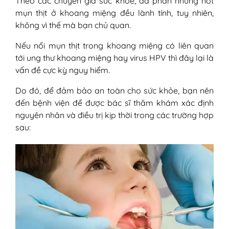
Theo các chuyên gia sức khỏe, đa phần những nốt
mụn thịt ở khoang miệng đều lành tính, tuy nhiên,
không vì thế mà bạn chủ quan.
Nếu nổi mụn thịt trong khoang miệng có liên quan
tới ung thư khoang miệng hay virus HPV thì đây lại là
vấn đề cực kỳ nguy hiểm.
Do đó, để đảm bảo an toàn cho sức khỏe, bạn nên
đến bệnh viện để được bác sĩ thăm khám xác định
nguyên nhân và điều trị kịp thời trong các trường hợp
sau: