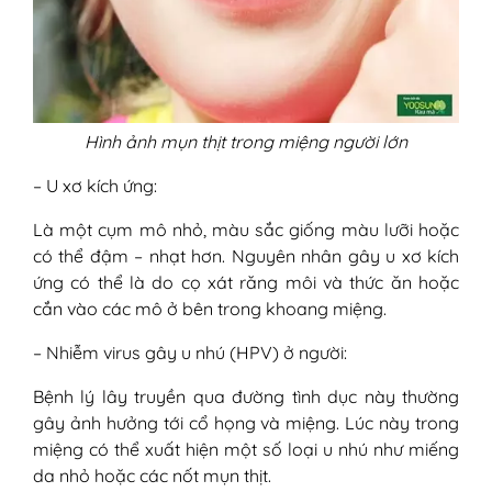
Hình ảnh mụn thịt trong miệng người lớn
– U xơ kích ứng:
Là một cụm mô nhỏ, màu sắc giống màu lưỡi hoặc
có thể đậm – nhạt hơn. Nguyên nhân gây u xơ kích
ứng có thể là do cọ xát răng môi và thức ăn hoặc
cắn vào các mô ở bên trong khoang miệng.
– Nhiễm virus gây u nhú (HPV) ở người:
Bệnh lý lây truyền qua đường tình dục này thường
gây ảnh hưởng tới cổ họng và miệng. Lúc này trong
miệng có thể xuất hiện một số loại u nhú như miếng
da nhỏ hoặc các nốt mụn thịt.