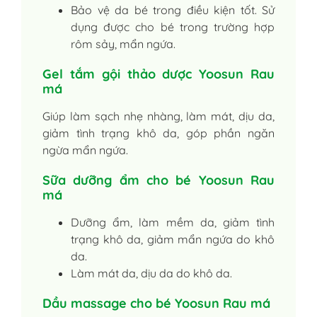
Bảo vệ da bé trong điều kiện tốt. Sử
dụng được cho bé trong trường hợp
rôm sảy, mẩn ngứa.
Gel tắm gội thảo dược Yoosun Rau
má
Giúp làm sạch nhẹ nhàng, làm mát, dịu da,
giảm tình trạng khô da, góp phần ngăn
ngừa mẩn ngứa.
Sữa dưỡng ẩm cho bé Yoosun Rau
má
Dưỡng ẩm, làm mềm da, giảm tình
trạng khô da, giảm mẩn ngứa do khô
da.
Làm mát da, dịu da do khô da.
Dầu massage cho bé Yoosun Rau má