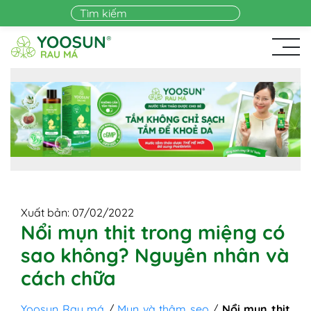
Skip to main content
Xuất bản: 07/02/2022
Nổi mụn thịt trong miệng có
sao không? Nguyên nhân và
cách chữa
Yoosun Rau má
/
Mụn và thâm sẹo
/
Nổi mụn thịt