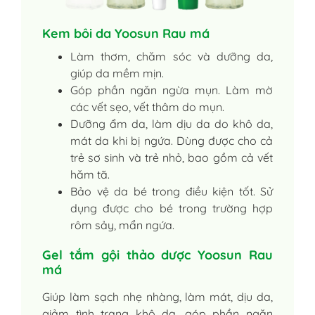
Kem bôi da Yoosun Rau má
Làm thơm, chăm sóc và dưỡng da,
giúp da mềm mịn.
Góp phần ngăn ngừa mụn. Làm mờ
các vết sẹo, vết thâm do mụn.
Dưỡng ẩm da, làm dịu da do khô da,
mát da khi bị ngứa. Dùng được cho cả
trẻ sơ sinh và trẻ nhỏ, bao gồm cả vết
hăm tã.
Bảo vệ da bé trong điều kiện tốt. Sử
dụng được cho bé trong trường hợp
rôm sảy, mẩn ngứa.
Gel tắm gội thảo dược Yoosun Rau
má
Giúp làm sạch nhẹ nhàng, làm mát, dịu da,
giảm tình trạng khô da, góp phần ngăn