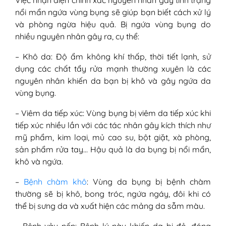
Việc nhận diện chính xác nguyên nhân gây tình trạng
nổi mẩn ngứa vùng bụng sẽ giúp bạn biết cách xử lý
và phòng ngừa hiệu quả. Bị ngứa vùng bụng do
nhiều nguyên nhân gây ra, cụ thể:
– Khô da: Độ ẩm không khí thấp, thời tiết lạnh, sử
dụng các chất tẩy rửa mạnh thường xuyên là các
nguyên nhân khiến da bạn bị khô và gây ngứa da
vùng bụng.
– Viêm da tiếp xúc: Vùng bụng bị viêm da tiếp xúc khi
tiếp xúc nhiều lần với các tác nhân gây kích thích như
mỹ phẩm, kim loại, mủ cao su, bột giặt, xà phòng,
sản phẩm rửa tay… Hậu quả là da bụng bị nổi mẩn,
khô và ngứa.
–
Bệnh chàm khô
: Vùng da bụng bị bệnh chàm
thường sẽ bị khô, bong tróc, ngứa ngáy, đôi khi có
thể bị sưng da và xuất hiện các mảng da sẫm màu.