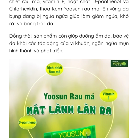
chiết rau má, vitamin E, hoạt chất D-panthenol và
Chlorhexidin, thoa kem Yoosun rau má lên vùng da
bụng đang bị ngứa ngứa giúp làm giảm ngứa, khô
rát và bong tróc da.
Đồng thời, sản phẩm còn giúp dưỡng ẩm da, bảo vệ
da khỏi các tác động của vi khuẩn, ngăn ngừa mụn
hình thành và phát triển.