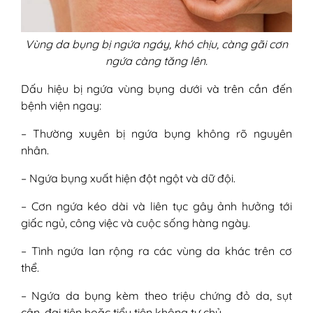
Vùng da bụng bị ngứa ngáy, khó chịu, càng gãi cơn
ngứa càng tăng lên.
Dấu hiệu bị ngứa vùng bụng dưới và trên cần đến
bệnh viện ngay:
– Thường xuyên bị ngứa bụng không rõ nguyên
nhân.
– Ngứa bụng xuất hiện đột ngột và dữ đội.
– Cơn ngứa kéo dài và liên tục gây ảnh hưởng tới
giấc ngủ, công việc và cuộc sống hàng ngày.
– Tình ngứa lan rộng ra các vùng da khác trên cơ
thể.
– Ngứa da bụng kèm theo triệu chứng đỏ da, sụt
cân, đại tiện hoặc tiểu tiện không tự chủ.