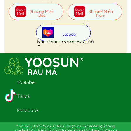
Shopee Miền
Shopee Miền
Bắc
Nam
Lazada
Kênh Mall Yoosun Rau má
Youtube
Tiktok
Facebook
* Bộ sản phẩm Yoosun Rau má (Yoosun Centella) không
phải là thuốc. Kết quả có thể khác nhau tùy theo cơ địa của