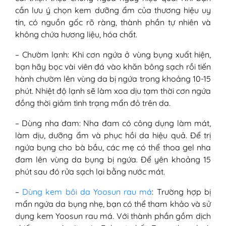
cần lưu ý chọn kem dưỡng ẩm của thương hiệu uy
tín, có nguồn gốc rõ ràng, thành phần tự nhiên và
không chứa hương liệu, hóa chất.
– Chườm lạnh: Khi cơn ngứa ở vùng bụng xuất hiện,
bạn hãy bọc vài viên đá vào khăn bông sạch rồi tiến
hành chườm lên vùng da bị ngứa trong khoảng 10-15
phút. Nhiệt độ lạnh sẽ làm xoa dịu tạm thời cơn ngứa
đồng thời giảm tình trạng mẩn đỏ trên da.
– Dùng nha đam: Nha đam có công dụng làm mát,
làm dịu, dưỡng ẩm và phục hồi da hiệu quả. Để trị
ngứa bụng cho bà bầu, các mẹ có thể thoa gel nha
đam lên vùng da bụng bị ngứa. Để yên khoảng 15
phút sau đó rửa sạch lại bằng nước mát.
–
Dùng kem bôi da Yoosun rau má
: Trường hợp bị
mẩn ngứa da bụng nhẹ, bạn có thể tham khảo và sử
dụng kem Yoosun rau má. Với thành phần gồm dịch