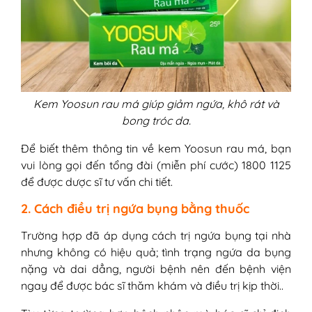
Kem Yoosun rau má giúp giảm ngứa, khô rát và
bong tróc da.
Để biết thêm thông tin về kem Yoosun rau má, bạn
vui lòng gọi đến tổng đài (miễn phí cước) 1800 1125
để được dược sĩ tư vấn chi tiết.
2. Cách điều trị ngứa bụng bằng thuốc
Trường hợp đã áp dụng cách trị ngứa bụng tại nhà
nhưng không có hiệu quả; tình trạng ngứa da bụng
nặng và dai dẳng, người bệnh nên đến bệnh viện
ngay để được bác sĩ thăm khám và điều trị kịp thời..