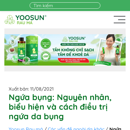
Skip to main content
Xuất bản: 11/08/2021
Ngứa bụng: Nguyên nhân,
biểu hiện và cách điều trị
ngứa da bụng
Yoosun Rau má
/
Các vấn đề ngoài da khác
/
Ngứa