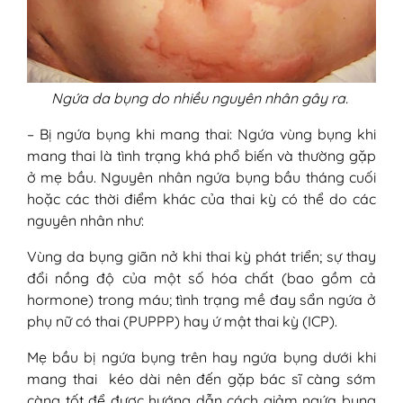
Ngứa da bụng do nhiều nguyên nhân gây ra.
– Bị ngứa bụng khi mang thai: Ngứa vùng bụng khi
mang thai là tình trạng khá phổ biến và thường gặp
ở mẹ bầu. Nguyên nhân ngứa bụng bầu tháng cuối
hoặc các thời điểm khác của thai kỳ có thể do các
nguyên nhân như:
Vùng da bụng giãn nở khi thai kỳ phát triển; sự thay
đổi nồng độ của một số hóa chất (bao gồm cả
hormone) trong máu; tình trạng mề đay sẩn ngứa ở
phụ nữ có thai (PUPPP) hay ứ mật thai kỳ (ICP).
Mẹ bầu bị ngứa bụng trên hay ngứa bụng dưới khi
mang thai kéo dài nên đến gặp bác sĩ càng sớm
càng tốt để được hướng dẫn cách giảm ngứa bụng