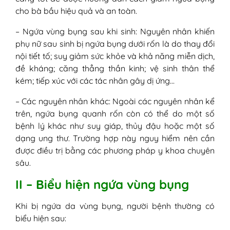
cho bà bầu hiệu quả và an toàn.
– Ngứa vùng bụng sau khi sinh: Nguyên nhân khiến
phụ nữ sau sinh bị ngứa bụng dưới rốn là do thay đổi
nội tiết tố; suy giảm sức khỏe và khả năng miễn dịch,
đề kháng; căng thẳng thần kinh; vệ sinh thân thể
kém; tiếp xúc với các tác nhân gây dị ứng…
– Các nguyên nhân khác: Ngoài các nguyên nhân kể
trên, ngứa bụng quanh rốn còn có thể do một số
bệnh lý khác như suy giáp, thủy đậu hoặc một số
dạng ung thư. Trường hợp này nguy hiểm nên cần
được điều trị bằng các phương pháp y khoa chuyên
sâu.
II – Biểu hiện ngứa vùng bụng
Khi bị ngứa da vùng bụng, người bệnh thường có
biểu hiện sau: