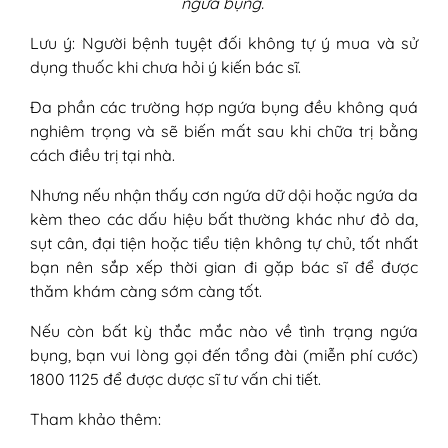
ngứa bụng.
Lưu ý: Người bệnh tuyệt đối không tự ý mua và sử
dụng thuốc khi chưa hỏi ý kiến bác sĩ.
Đa phần các trường hợp ngứa bụng đều không quá
nghiêm trọng và sẽ biến mất sau khi chữa trị bằng
cách điều trị tại nhà.
Nhưng nếu nhận thấy cơn ngứa dữ dội hoặc ngứa da
kèm theo các dấu hiệu bất thường khác như đỏ da,
sụt cân, đại tiện hoặc tiểu tiện không tự chủ, tốt nhất
bạn nên sắp xếp thời gian đi gặp bác sĩ để được
thăm khám càng sớm càng tốt.
Nếu còn bất kỳ thắc mắc nào về tình trạng ngứa
bụng, bạn vui lòng gọi đến tổng đài (miễn phí cước)
1800 1125 để được dược sĩ tư vấn chi tiết.
Tham khảo thêm: