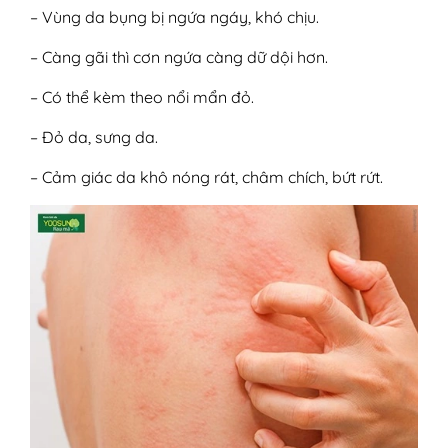
– Vùng da bụng bị ngứa ngáy, khó chịu.
– Càng gãi thì cơn ngứa càng dữ dội hơn.
– Có thể kèm theo nổi mẩn đỏ.
– Đỏ da, sưng da.
– Cảm giác da khô nóng rát, châm chích, bứt rứt.