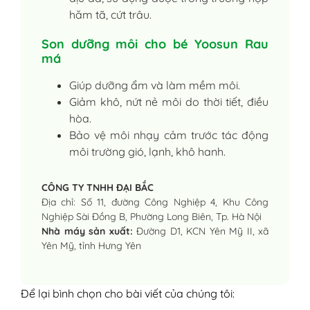
hăm tã, cứt trâu.
Son dưỡng môi cho bé Yoosun Rau
má
Giúp dưỡng ẩm và làm mềm môi.
Giảm khô, nứt nẻ môi do thời tiết, điều
hòa.
Bảo vệ môi nhạy cảm trước tác động
môi trường gió, lạnh, khô hanh.
CÔNG TY TNHH ĐẠI BẮC
Địa chỉ: Số 11, đường Công Nghiệp 4, Khu Công
Nghiệp Sài Đồng B, Phường Long Biên, Tp. Hà Nội
Nhà máy sản xuất:
Đường D1, KCN Yên Mỹ II, xã
Yên Mỹ, tỉnh Hưng Yên
Để lại bình chọn cho bài viết của chúng tôi: