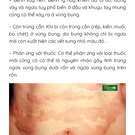
– Bệnh vảy nến: Bệnh lý này khiến da bị đỏ, đóng
vảy và ngứa, tuy phổ biến ở đầu và khuỷu tay nhưng
cũng có thể xảy ra ở vùng bụng.
– Côn trùng cắn: Khi bị côn trùng cắn (rệp, kiến, muối,
bọ chét) ở vùng bụng, da bụng không chỉ bị ngứa
mà còn xuất hiện các vết sưng nhỏ màu đỏ .
– Phản ứng với thuốc: Cơ thể phản ứng với loại thuốc
mới cũng có có thể là nguyên nhân gây tình trạng
ngứa vùng bụng dưới rốn và ngứa vùng bụng trên
rốn.