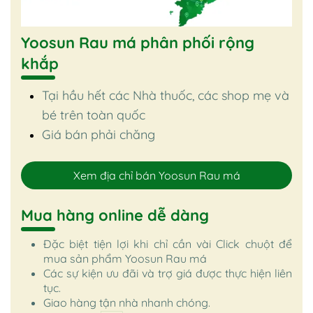
Yoosun Rau má phân phối rộng
khắp
Tại hầu hết các Nhà thuốc, các shop mẹ và
bé trên toàn quốc
Giá bán phải chăng
Xem địa chỉ bán Yoosun Rau má
Mua hàng online dễ dàng
Đặc biệt tiện lợi khi chỉ cần vài Click chuột để
mua sản phẩm Yoosun Rau má
Các sự kiện ưu đãi và trợ giá được thực hiện liên
tục.
Giao hàng tận nhà nhanh chóng.