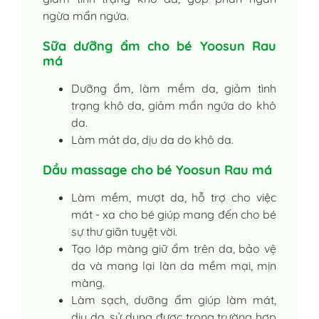
ngừa mẩn ngứa.
Sữa dưỡng ẩm cho bé Yoosun Rau
má
Dưỡng ẩm, làm mềm da, giảm tình
trạng khô da, giảm mẩn ngứa do khô
da.
Làm mát da, dịu da do khô da.
Dầu massage cho bé Yoosun Rau má
Làm mềm, mượt da, hỗ trợ cho việc
mát - xa cho bé giúp mang đến cho bé
sự thư giãn tuyệt vời.
Tạo lớp màng giữ ẩm trên da, bảo vệ
da và mang lại làn da mềm mại, mịn
màng.
Làm sạch, dưỡng ẩm giúp làm mát,
dịu da, sử dụng được trong trường hợp