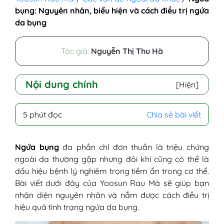
bụng: Nguyên nhân, biểu hiện và cách điều trị ngứa
da bụng
Tác giả:
Nguyễn Thị Thu Hà
Nội dung chính
[Hiện]
I - Nguyên nhân bị ngứa bụng
5 phút đọc
Chia sẻ bài viết
II - Biểu hiện ngứa vùng bụng
III - Cách điều trị ngứa da bụng hiệu quả và
an toàn
Ngứa bụng
đa phần chỉ đơn thuần là triệu chứng
1. Cách làm giảm cơn ngứa bụng tại
ngoài da thường gặp nhưng đôi khi cũng có thể là
nhà
dấu hiệu bệnh lý nghiêm trọng tiềm ẩn trong cơ thể.
2. Cách điều trị ngứa bụng bằng
Bài viết dưới đây của Yoosun Rau Má sẽ giúp bạn
thuốc
nhận diện nguyên nhân và nắm được cách điều trị
hiệu quả tình trạng ngứa da bụng.