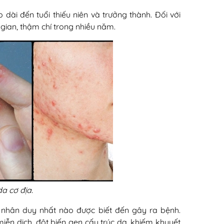
 dài đến tuổi thiếu niên và trưởng thành. Đối với
 gian, thậm chí trong nhiều năm.
a cơ địa.
 nhân duy nhất nào được biết đến gây ra bệnh.
miễn dịch, đột biến gen cấu trúc da, khiếm khuyết