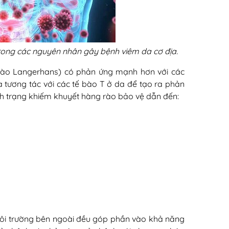
trong các nguyên nhân gây bệnh viêm da cơ địa.
ế bào Langerhans) có phản ứng mạnh hơn với các
 tương tác với các tế bào T ở da để tạo ra phản
h trạng khiếm khuyết hàng rào bảo vệ dẫn đến:
 môi trường bên ngoài đều góp phần vào khả năng