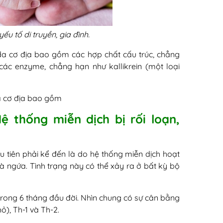
ếu tố di truyền, gia đình.
da cơ địa bao gồm các hợp chất cấu trúc, chẳng
 các enzyme, chẳng hạn như kallikrein (một loại
a cơ địa bao gồm
ệ thống miễn dịch bị rối loạn,
 tiên phải kể đến là do hệ thống miễn dịch hoạt
 ngứa. Tình trạng này có thể xảy ra ở bất kỳ bộ
 trong 6 tháng đầu đời. Nhìn chung có sự cân bằng
ỏ), Th-1 và Th-2.