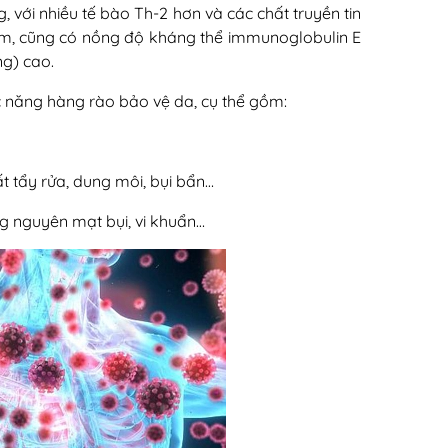
 với nhiều tế bào Th-2 hơn và các chất truyền tin
 em, cũng có nồng độ kháng thể immunoglobulin E
ng) cao.
 năng hàng rào bảo vệ da, cụ thể gồm:
t tẩy rửa, dung môi, bụi bẩn…
g nguyên mạt bụi, vi khuẩn…