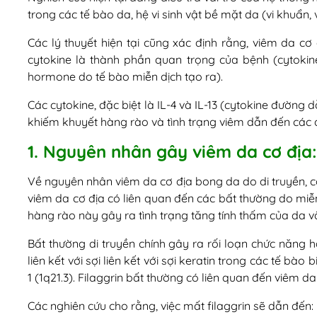
trong các tế bào da, hệ vi sinh vật bề mặt da (vi khuẩn,
Các lý thuyết hiện tại cũng xác định rằng, viêm da cơ
cytokine là thành phần quan trọng của bệnh (cytokine
hormone do tế bào miễn dịch tạo ra).
Các cytokine, đặc biệt là IL-4 và IL-13 (cytokine đường 
khiếm khuyết hàng rào và tình trạng viêm dẫn đến các
1. Nguyên nhân gây viêm da cơ địa:
Về nguyên nhân viêm da cơ địa bong da do di truyền, c
viêm da cơ địa có liên quan đến các bất thường do miễn
hàng rào này gây ra tình trạng tăng tính thấm của da 
Bất thường di truyền chính gây ra rối loạn chức năng hàn
liên kết với sợi liên kết với sợi keratin trong các tế bào
1 (1q21.3). Filaggrin bất thường có liên quan đến viêm 
Các nghiên cứu cho rằng, việc mất filaggrin sẽ dẫn đến: