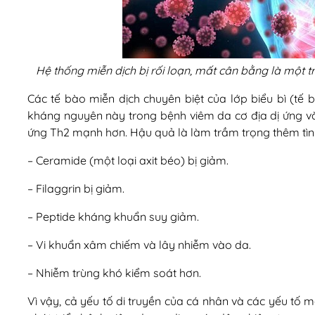
Hệ thống miễn dịch bị rối loạn, mất cân bằng là một 
Các tế bào miễn dịch chuyên biệt của lớp biểu bì (t
kháng nguyên này trong bệnh viêm da cơ địa dị ứng và
ứng Th2 mạnh hơn. Hậu quả là làm trầm trọng thêm tìn
– Ceramide (một loại axit béo) bị giảm.
– Filaggrin bị giảm.
– Peptide kháng khuẩn suy giảm.
– Vi khuẩn xâm chiếm và lây nhiễm vào da.
– Nhiễm trùng khó kiểm soát hơn.
Vì vậy, cả yếu tố di truyền của cá nhân và các yếu tố