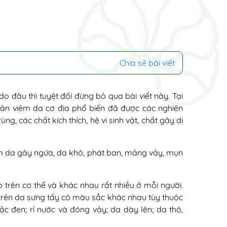
Chia sẻ bài viết
do đâu thì tuyệt đối đừng bỏ qua bài viết này. Tại
hân viêm da cơ địa phổ biến đã được các nghiên
ùng, các chất kích thích, hệ vi sinh vật, chất gây dị
iêm da gây ngứa, da khô, phát ban, mảng vảy, mụn
ào trên cơ thể và khác nhau rất nhiều ở mỗi người.
trên da sưng tấy có màu sắc khác nhau tùy thuộc
c đen; rỉ nước và đóng vảy; da dày lên; da thô,