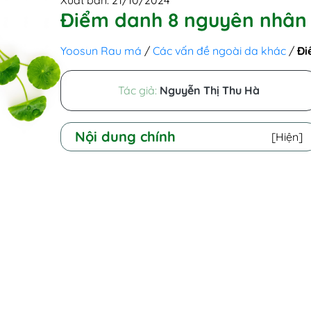
Xuất bản: 21/10/2024
Điểm danh 8 nguyên nhân 
Yoosun Rau má
/
Các vấn đề ngoài da khác
/
Đi
Tác giả:
Nguyễn Thị Thu Hà
Nội dung chính
[Hiện]
1. Nguyên nhân gây viêm da cơ địa: Vấn
đề di truyền
2. Nguyên nhân viêm da cơ địa: Hệ
thống miễn dịch bị rối loạn, mất cân
bằng
3. Nguyên nhân gây ra viêm da cơ địa:
Hệ vi sinh vật
4. Nguyên nhân bệnh viêm da cơ địa: Da
khô, nhạy cảm dễ kích ứng