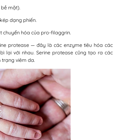
 bề mặt).
 kép dạng phiến.
 chuyển hóa của pro-filaggrin.
ine protease — đây là các enzyme tiêu hóa các
bì lại với nhau. Serine protease cũng tạo ra các
h trạng viêm da.