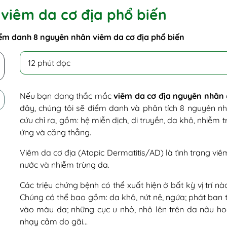
viêm da cơ địa phổ biến
ểm danh 8 nguyên nhân viêm da cơ địa phổ biến
12 phút đọc
Nếu bạn đang thắc mắc
viêm da cơ địa nguyên nhân
đây, chúng tôi sẽ điểm danh và phân tích 8 nguyên n
cứu chỉ ra, gồm: hệ miễn dịch, di truyền, da khô, nhiễm tr
ứng và căng thẳng.
Viêm da cơ địa (Atopic Dermatitis/AD) là tình trạng v
nước và nhiễm trùng da.
Các triệu chứng bệnh có thể xuất hiện ở bất kỳ vị trí n
Chúng có thể bao gồm: da khô, nứt nẻ, ngứa; phát ban 
vào màu da; những cục u nhỏ, nhô lên trên da nâu hoặ
nhạy cảm do gãi…