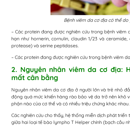
Bệnh viêm da cơ địa có thể do y
– Các protein đang được nghiên cứu trong bệnh viêm 
hạn như hornerin, cornulin, claudin 1/23 và ceramide,
protease) và serine peptidases.
– Các protein đang được nghiên cứu trong bệnh viêm d
2. Nguyên nhân viêm da cơ địa: H
mất cân bằng
Nguyên nhân viêm da cơ địa ở người lớn và trẻ nhỏ đầu
động quá mức khiến hàng rào bảo vệ da trở nên khô và
phận nào của cơ thể và có nhiều triệu chứng khác nhau.
Các nghiên cứu cho thấy, hệ thống miễn dịch phát triển
giữa hai loại tế bào lympho T Helper chính (bạch cầu nh