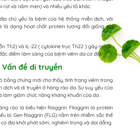
 vi rút và nấm men) và nhiều yếu tố khác.
 địa chủ yếu là bệnh của hệ thống miễn dịch, với
 là dạng hoạt chất protein tương đối giống với
dẫn Th2) và IL-22 ( cytokine trục Th22 ) gây ra các
 đặc điểm lâm sàng của bệnh viêm da cơ địa.
 Vấn đề di truyền
ó bằng chứng mới cho thấy, tình trạng viêm trong
 dịch và di truyền ở hàng rào da. Sự suy yếu của
và làm giảm chức năng kháng khuẩn của da .
g rào là biểu hiện filaggrin. Filaggrin là protein
 biểu bì. Gen filaggrin (FLG) nằm trên nhiễm sắc thể
da cơ địa khởi phát sớm, nghiêm trọng và dai dẳng.