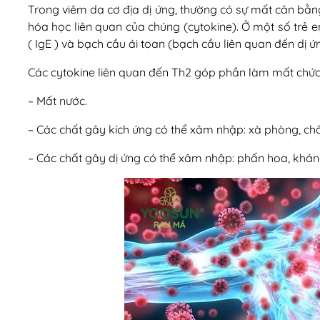
Trong viêm da cơ địa dị ứng, thường có sự mất cân bằng,
hóa học liên quan của chúng (cytokine). Ở một số trẻ
( IgE ) và bạch cầu ái toan (bạch cầu liên quan đến dị ứ
Các cytokine liên quan đến Th2 góp phần làm mất chức
– Mất nước.
– Các chất gây kích ứng có thể xâm nhập: xà phòng, chấ
– Các chất gây dị ứng có thể xâm nhập: phấn hoa, khán