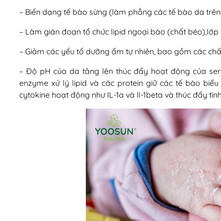
– Biến dạng tế bào sừng (làm phẳng các tế bào da trên
– Làm gián đoạn tổ chức lipid ngoại bào (chất béo),lớp
– Giảm các yếu tố dưỡng ẩm tự nhiên, bao gồm các chất
– Độ pH của da tăng lên thúc đẩy hoạt động của ser
enzyme xử lý lipid và các protein giữ các tế bào biểu 
cytokine hoạt động như IL-1a và Il-1beta và thúc đẩy tìn