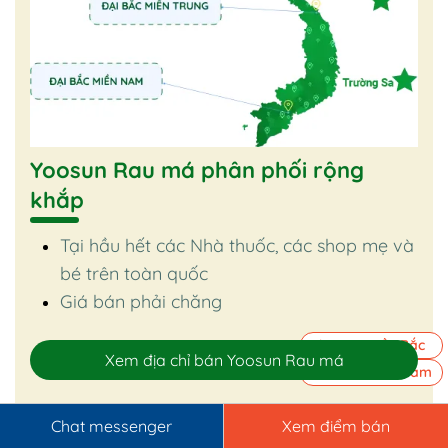
Yoosun Rau má phân phối rộng
khắp
Tại hầu hết các Nhà thuốc, các shop mẹ và
bé trên toàn quốc
Giá bán phải chăng
Shopee Miền Bắc
Xem địa chỉ bán Yoosun Rau má
Shopee Miền Nam
Mua hàng online dễ dàng
Chat messenger
Xem điểm bán