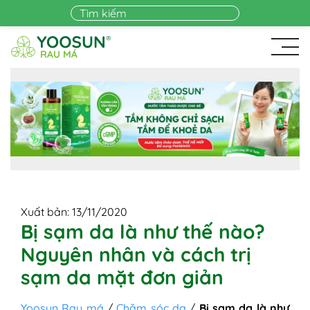
Skip to main content
Xuất bản: 13/11/2020
Bị sạm da là như thế nào?
Nguyên nhân và cách trị
sạm da mặt đơn giản
Yoosun Rau má
/
Chăm sóc da
/
Bị sạm da là như