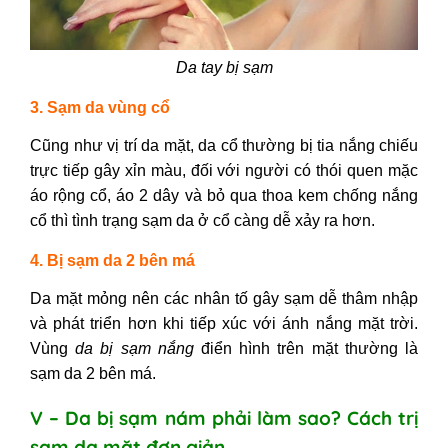
Da tay bị sạm
3. Sạm da vùng cổ
Cũng như vị trí da mặt, da cổ thường bị tia nắng chiếu
trực tiếp gây xỉn màu, đối với người có thói quen mặc
áo rộng cổ, áo 2 dây và bỏ qua thoa kem chống nắng
cổ thì tình trạng sạm da ở cổ càng dễ xảy ra hơn.
4. Bị sạm da 2 bên má
Da mặt mỏng nên các nhân tố gây sạm dễ thâm nhập
và phát triển hơn khi tiếp xúc với ánh nắng mặt trời.
Vùng
da bị sạm nắng
điển hình trên mặt thường là
sạm da 2 bên má.
V – Da bị sạm nám phải làm sao? Cách trị
sạm da mặt đơn giản