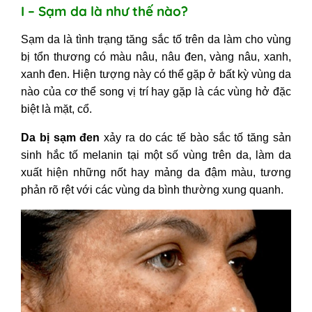
I – Sạm da là như thế nào?
V - Da bị sạm nám phải làm sao?
Cách trị sạm da mặt đơn giản
Sạm da là tình trạng tăng sắc tố trên da làm cho vùng
1. Sạm da nên uống thuốc gì?
bị tổn thương có màu nâu, nâu đen, vàng nâu, xanh,
2. Chữa sạm da bằng hoa quả
xanh đen. Hiện tượng này có thể gặp ở bất kỳ vùng da
3. Trị sạm da bằng dầu dừa
nào của cơ thể song vị trí hay gặp là các vùng hở đặc
4. Dùng kem dưỡng ẩm cho da bị sạm
biệt là mặt, cổ.
Da bị sạm đen
xảy ra do các tế bào sắc tố tăng sản
sinh hắc tố melanin tại một số vùng trên da, làm da
xuất hiện những nốt hay mảng da đậm màu, tương
phản rõ rệt với các vùng da bình thường xung quanh.