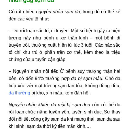
Có rất nhiều
nguyên nhân sạm da
, trong đó có thể kể
đến các yếu tố như:
– Do rối loạn sắc tố, di truyền: Một số bệnh gây ra hiện
tượng này như bệnh u xơ thần kinh – một bệnh di
truyền trội, thường xuất hiện từ lúc 3 tuổi. Các hắc sắc
tố chỉ khu trú ở phần trên cơ thể, kèm theo là triệu
chứng của u tuyến cận giáp.
–
Nguyên nhân nội tiết: Ở bệnh suy thượng thận hai
bên, có đến 94% trường hợp
da bị sạm màu
. Chỗ da
tiếp xúc với mặt trời bị sạm lan tỏa, không đồng đều,
da thường
bị khô, xỉn màu, kém đàn hồi.
Nguyên nhân khiến da mặt bị sạm đen
còn có thể do
rối loạn chức năng tuyến yên, tuyến sinh dục. Sự thay
đổi nội tiết cũng gây
sạm da khi mang thai, sạm da sau
khi sinh
, sạm da thời kỳ tiền mãn kinh,…