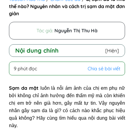
thế nào? Nguyên nhân và cách trị sạm da mặt đơn
giản
Tác giả:
Nguyễn Thị Thu Hà
Nội dung chính
[Hiện]
I - Sạm da là như thế nào?
9 phút đọc
Chia sẻ bài viết
II - Tại sao da mặt bị sạm đen?
Nguyên nhân gây sạm da
Sạm da mặt
luôn là nỗi ám ảnh của chị em phụ nữ
III - Triệu chứng nhận biết sạm da
bởi không chỉ ảnh hưởng đến thẩm mỹ mà còn khiến
IV - Các vùng da dễ bị sạm
chị em trở nên già hơn, gây mất tự tin. Vậy nguyên
1. Sạm da mặt
nhân gây
sạm da
là gì? có cách nào khắc phục hiệu
2. Sạm da tay
quả không? Hãy cùng tìm hiểu qua nội dung bài viết
3. Sạm da vùng cổ
này.
4. Bị sạm da 2 bên má