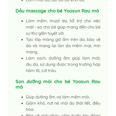
Dầu massage cho bé Yoosun Rau má
Làm mềm, mượt da, hỗ trợ cho việc
mát - xa cho bé giúp mang đến cho bé
sự thư giãn tuyệt vời.
Tạo lớp màng giữ ẩm trên da, bảo vệ
da và mang lại làn da mềm mại, mịn
màng.
Làm sạch, dưỡng ẩm giúp làm mát,
dịu da, sử dụng được trong trường hợp
hăm tã, cứt trâu.
Son dưỡng môi cho bé Yoosun Rau
má
Giúp dưỡng ẩm và làm mềm môi.
Giảm khô, nứt nẻ môi do thời tiết, điều
hòa.
Bảo vệ môi nhạy cảm trước tác động