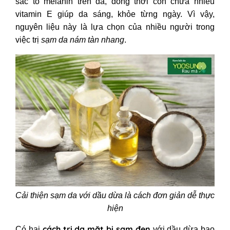
sắc tố melanin trên da, đồng thời còn chứa nhiều
vitamin E giúp da sáng, khỏe từng ngày. Vì vậy,
nguyên liệu này là lựa chọn của nhiều người trong
việc trị
sạm da nám tàn nhang
.
Cải thiện sạm da với dầu dừa là cách đơn giản dễ thực
hiện
cách trị da mặt bị sạm đen
Có hai
với dầu dừa bao