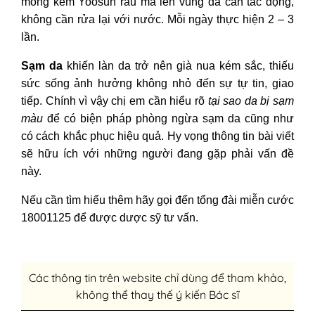
mỏng kem Yoosun rau má lên vùng da cần tác động,
không cần rửa lại với nước. Mỗi ngày thực hiện 2 – 3
lần.
Sạm da
khiến làn da trở nên già nua kém sắc, thiếu
sức sống ảnh hưởng không nhỏ đến sự tự tin, giao
tiếp. Chính vì vậy chị em cần hiểu rõ
tại sao da bị sạm
màu
để có biện pháp phòng ngừa sạm da cũng như
có cách khắc phục hiệu quả. Hy vọng thông tin bài viết
sẽ hữu ích với những người đang gặp phải vấn đề
này.
Nếu cần tìm hiểu thêm hãy gọi đến tổng đài miễn cước
18001125 để được dược sỹ tư vấn.
Các thông tin trên website chỉ dùng để tham khảo,
không thể thay thế ý kiến Bác sĩ