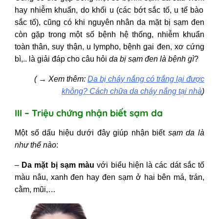
hay nhiễm khuẩn, do khối u (các bớt sắc tố, u tế bào
sắc tố), cũng có khi
nguyên nhân da mặt bị sạm đen
còn gặp trong một số bệnh hệ thống, nhiễm khuẩn
toàn thân, suy thận, u lympho, bệnh gai đen, xơ cứng
bì,.. là giải đáp cho câu hỏi
da bị sạm đen là bệnh gì
?
(
→
Xem thêm:
Da bị cháy nắng có trắng lại được
không? Cách chữa da cháy nắng tại nhà
)
III – Triệu chứng nhận biết sạm da
Một số dấu hiệu dưới đây giúp nhận biết
sạm da là
như thế nào
:
–
Da mặt bị sạm màu
với biểu hiện là các dát sắc tố
màu nâu, xanh đen hay đen sạm ở hai bên má, trán,
cằm, mũi,…