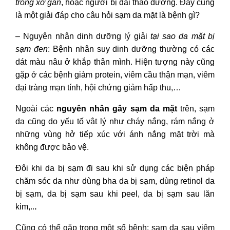
trong xơ gan
, hoặc người bị đái tháo đường. Đây cũng
là một giải đáp cho câu hỏi
sạm da mặt là bệnh gì?
–
Nguyên nhân dinh dưỡng lý giải
tại sao da mặt bị
sạm đen
: Bệnh nhân suy dinh dưỡng thường có các
dát màu nâu ở khắp thân mình. Hiện tượng này cũng
gặp ở các bệnh giảm protein, viêm cầu thận mạn, viêm
đại tràng mạn tính, hội chứng giảm hấp thu,…
Ngoài các
nguyên nhân gây sạm da mặt
trên, sạm
da cũng do yếu tố vật lý như cháy nắng, rám nắng ở
những vùng hở tiếp xúc với ánh nắng mặt trời mà
không được bảo vệ.
Đôi khi
da bị sạm đi
sau khi sử dụng các biện pháp
chăm sóc da như
dùng bha da bị sạm, dùng retinol da
bị sạm, da bị sạm sau khi peel, da bị sạm sau lăn
kim,..
.
Cũng có thể gặp trong một số bệnh:
sạm da sau viêm