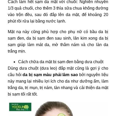
Cách làm hết sạm da mặt
với chuối: Nghiền nhuyễn
1/3 quả chuối, cho thêm 3 thìa sữa chua không đường
vào trộn đều, sau đó đắp lên da mặt, để khoảng 20
phút rồi rửa lại bằng nước lạnh.
Mặt nạ này cũng phù hợp cho phụ nữ
có bầu da bị
sạm đen, da bị sạm đen sau sinh, lăn kim xong da bị
sạm
giúp làm mát da, mờ thâm nám và cho làn da
trắng mịn.
Cách chữa da mặt bị sạm đen
bằng dưa chuột
Dùng dưa chuột (dưa leo) đắp mặt cũng là gợi ý cho
câu hỏi
da bị sạm màu phải làm sao
bởi nguyên liệu
này mang lại nhiều lợi ích cho da như dưỡng ẩm, làm
trắng da, trị mụn, trị nám, tàn nhang và cải thiện
da mặt
bị sạm tối
rất tốt.