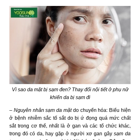
Vì sao da mặt bị sạm đen? Thay đổi nội tiết ở phụ nữ
khiến da bị sạm đi
–
Nguyên nhân sạm da mặt
do chuyển hóa: Biểu hiện
ở bệnh nhiễm sắc tố sắt do bị ứ đọng quá mức chất
sắt trong cơ thể, nhất là ở gan và các tổ chức khác,
trong đó có da, hay gặp ở người xơ gan gây
sạm da