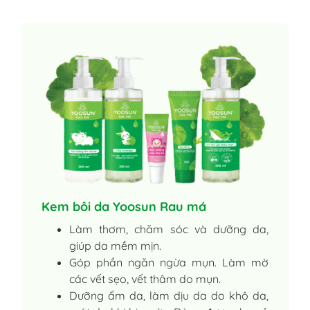
Kem bôi da Yoosun Rau má
Làm thơm, chăm sóc và dưỡng da,
giúp da mềm mịn.
Góp phần ngăn ngừa mụn. Làm mờ
các vết sẹo, vết thâm do mụn.
Dưỡng ẩm da, làm dịu da do khô da,