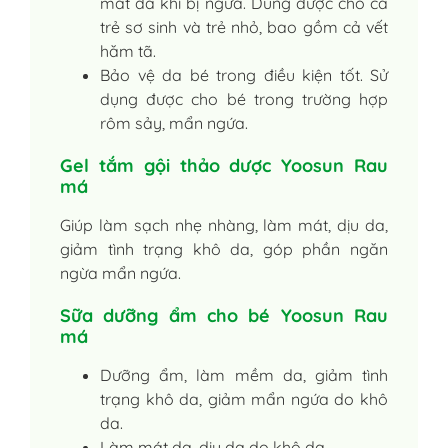
mát da khi bị ngứa. Dùng được cho cả
trẻ sơ sinh và trẻ nhỏ, bao gồm cả vết
hăm tã.
Bảo vệ da bé trong điều kiện tốt. Sử
dụng được cho bé trong trường hợp
rôm sảy, mẩn ngứa.
Gel tắm gội thảo dược Yoosun Rau
má
Giúp làm sạch nhẹ nhàng, làm mát, dịu da,
giảm tình trạng khô da, góp phần ngăn
ngừa mẩn ngứa.
Sữa dưỡng ẩm cho bé Yoosun Rau
má
Dưỡng ẩm, làm mềm da, giảm tình
trạng khô da, giảm mẩn ngứa do khô
da.
Làm mát da, dịu da do khô da.