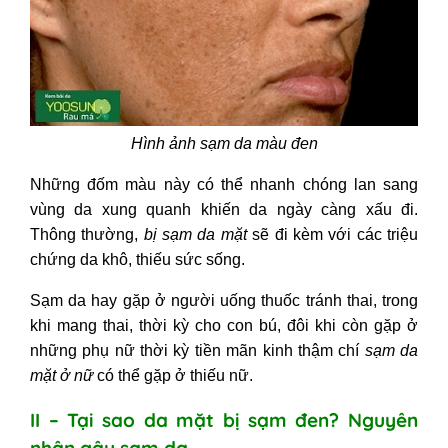
Hình ảnh sạm da màu đen
Những đốm màu này có thể nhanh chóng lan sang
vùng da xung quanh khiến da ngày càng xấu đi.
Thông thường,
bị sạm da mặt
sẽ đi kèm với các triệu
chứng da khô, thiếu sức sống.
Sạm da hay gặp ở người uống thuốc tránh thai, trong
khi mang thai, thời kỳ cho con bú, đôi khi còn gặp ở
những phụ nữ thời kỳ tiền mãn kinh thậm chí
sạm da
mặt ở nữ
có thể gặp ở thiếu nữ.
II – Tại sao da mặt bị sạm đen? Nguyên
nhân gây sạm da