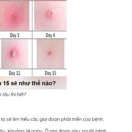
lâu thì hết?
 ta sẽ tìm hiểu các giai đoạn phát triển của bệnh.
lâu, khoảng 14 ngày. Ở giai đoạn này, người bệnh