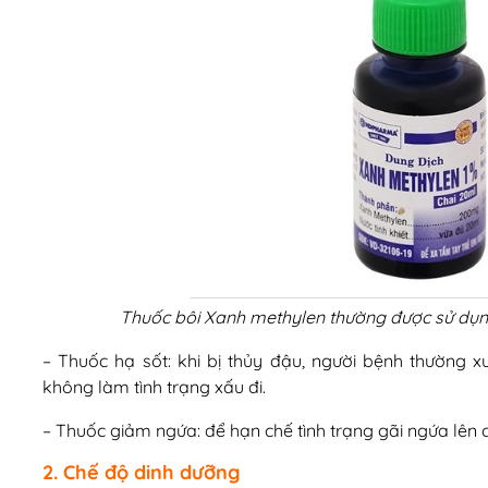
Thuốc bôi Xanh methylen thường được sử dụng 
– Thuốc hạ sốt: khi bị thủy đậu, người bệnh thường x
không làm tình trạng xấu đi.
– Thuốc giảm ngứa: để hạn chế tình trạng gãi ngứa lên 
2. Chế độ dinh dưỡng