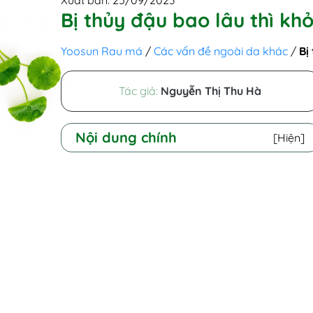
Xuất bản: 25/09/2023
Bị thủy đậu bao lâu thì kh
Yoosun Rau má
/
Các vấn đề ngoài da khác
/
Bị
Tác giả:
Nguyễn Thị Thu Hà
Nội dung chính
[Hiện]
I - Nổi thủy đậu bao lâu thì khỏi?
II - Cách để nhanh khỏi bệnh tay chân
miệng
1. Thuốc thang cho người bị thủy
đậu
2. Chế độ dinh dưỡng