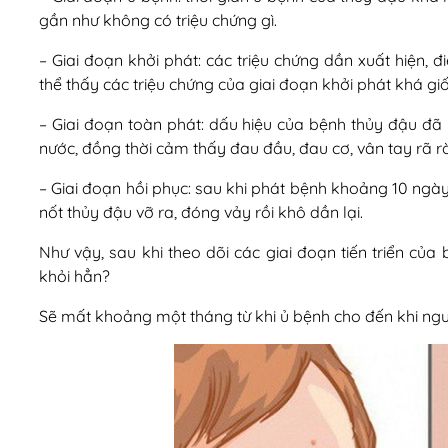
gần như không có triệu chứng gì.
– Giai đoạn khởi phát: các triệu chứng dần xuất hiện, đ
thể thấy các triệu chứng của giai đoạn khởi phát khá 
– Giai đoạn toàn phát: dấu hiệu của bệnh thủy đậu đã 
nước, đồng thời cảm thấy đau đầu, đau cơ, vân tay rã rờ
– Giai đoạn hồi phục: sau khi phát bệnh khoảng 10 ngày
nốt thủy đậu vỡ ra, đóng vảy rồi khô dần lại.
Như vậy, sau khi theo dõi các giai đoạn tiến triển của
khỏi hẳn?
Sẽ mất khoảng một tháng từ khi ủ bệnh cho đến khi ngườ