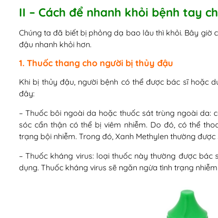
II – Cách để nhanh khỏi bệnh tay c
Chúng ta đã biết bị phỏng dạ bao lâu thì khỏi. Bây giờ 
đậu nhanh khỏi hơn.
1. Thuốc thang cho người bị thủy đậu
Khi bị thủy đậu, người bệnh có thể được bác sĩ hoặc 
đây:
– Thuốc bôi ngoài da hoặc thuốc sát trùng ngoài da: 
sóc cẩn thận có thể bị viêm nhiễm. Do đó, có thể tho
trạng bội nhiễm. Trong đó, Xanh Methylen thường được 
– Thuốc kháng virus: loại thuốc này thường được bác 
dụng. Thuốc kháng virus sẽ ngăn ngừa tình trạng nhiễm 