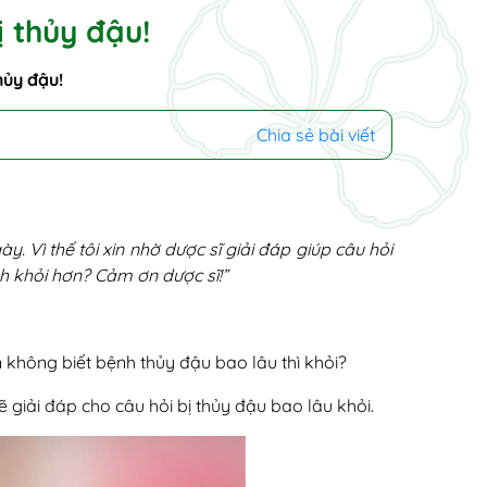
ị thủy đậu!
hủy đậu!
Chia sẻ bài viết
y. Vì thế tôi xin nhờ dược sĩ giải đáp giúp câu hỏi
 khỏi hơn? Cảm ơn dược sĩ!”
 không biết bệnh thủy đậu bao lâu thì khỏi?
ẽ giải đáp cho câu hỏi bị thủy đậu bao lâu khỏi.