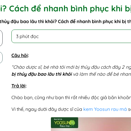
ỏi? Cách để nhanh bình phục khi b
 thủy đậu bao lâu thì khỏi? Cách để nhanh bình phục khi bị t
3 phút đọc
Câu hỏi
:
“Chào dược sĩ, bé nhà tôi mới bị thủy đậu cách đây 2 ngà
bị thủy đậu bao lâu thì khỏi
và làm thế nào để bé nhanh
Trả lời
:
Chào bạn, cũng như bạn thì rất nhiều độc giả băn khoăn
Vì thế, ngay dưới đây dược sĩ của
kem Yoosun rau má
s