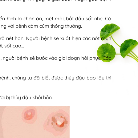
iển hình là chán ăn, mệt mỏi, bắt đầu sốt nhẹ. Có
giống với bệnh cảm cúm thông thường.
rõ nét hơn. Người bệnh sẽ xuất hiện các nốt mụn
i, sốt cao…
, người bệnh sẽ bước vào giai đoạn hồi phục. Các
 bệnh, chúng ta đã biết được thủy đậu bao lâu thì
i bị thủy đậu khỏi hẳn.