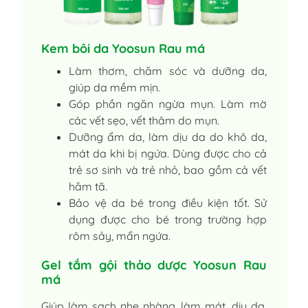
Kem bôi da Yoosun Rau má
Làm thơm, chăm sóc và dưỡng da,
giúp da mềm mịn.
Góp phần ngăn ngừa mụn. Làm mờ
các vết sẹo, vết thâm do mụn.
Dưỡng ẩm da, làm dịu da do khô da,
mát da khi bị ngứa. Dùng được cho cả
trẻ sơ sinh và trẻ nhỏ, bao gồm cả vết
hăm tã.
Bảo vệ da bé trong điều kiện tốt. Sử
dụng được cho bé trong trường hợp
rôm sảy, mẩn ngứa.
Gel tắm gội thảo dược Yoosun Rau
má
Giúp làm sạch nhẹ nhàng, làm mát, dịu da,