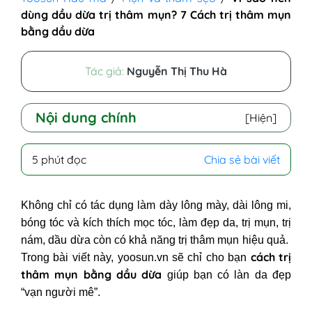
dùng dầu dừa trị thâm mụn? 7 Cách trị thâm mụn
bằng dầu dừa
Tác giả:
Nguyễn Thị Thu Hà
Nội dung chính
[Hiện]
I - Vì sao nên dùng dầu dừa trị
5 phút đọc
Chia sẻ bài viết
thâm mụn?
II - Top 7 cách trị thâm mụn bằng
Không chỉ có tác dụng làm dày lông mày, dài lông mi,
dầu dừa dễ dàng thực hiện ngay
bóng tóc và kích thích mọc tóc, làm đẹp da, trị mụn, trị
tại nhà
nám, dầu dừa còn có khả năng trị thâm mụn hiệu quả.
1. Mẹo trị thâm mụn bằng dầu dừa
cách trị
Trong bài viết này, yoosun.vn sẽ chỉ cho bạn
nguyên chất
thâm mụn bằng dầu dừa
giúp bạn có làn da đẹp
2. Dùng dầu dừa trị thâm mụn kết
“vạn người mê”.
hợp cùng gừng, tinh dầu jojoba.