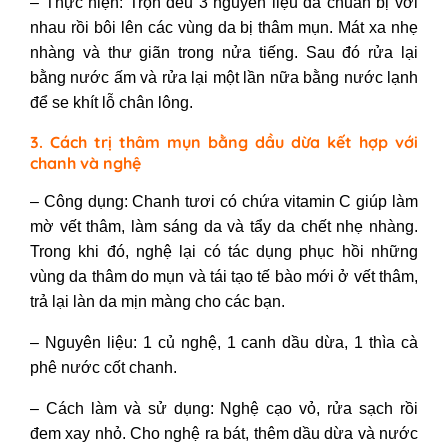
– Thực hiện: Trộn đều 3 nguyên liệu đã chuẩn bị với
nhau rồi bôi lên các vùng da bị thâm mụn. Mát xa nhẹ
nhàng và thư giãn trong nửa tiếng. Sau đó rửa lại
bằng nước ấm và rửa lại một lần nữa bằng nước lạnh
để se khít lỗ chân lông.
3. Cách trị thâm mụn bằng dầu dừa kết hợp với
chanh và nghệ
– Công dụng: Chanh tươi có chứa vitamin C giúp làm
mờ vết thâm, làm sáng da và tẩy da chết nhẹ nhàng.
Trong khi đó, nghệ lại có tác dụng phục hồi những
vùng da thâm do mụn và tái tạo tế bào mới ở vết thâm,
trả lại làn da mịn màng cho các bạn.
– Nguyên liệu: 1 củ nghệ, 1 canh dầu dừa, 1 thìa cà
phê nước cốt chanh.
– Cách làm và sử dụng: Nghệ cạo vỏ, rửa sạch rồi
đem xay nhỏ. Cho nghệ ra bát, thêm dầu dừa và nước