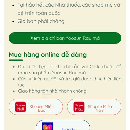
Tại hầu hết các Nhà thuốc, các shop mẹ và
bé trên toàn quốc
Giá bán phải chăng
Xem địa chỉ bán Yoosun Rau má
Mua hàng online dễ dàng
Đặc biệt tiện lợi khi chỉ cần vài Click chuột để
mua sản phẩm Yoosun Rau má
Các sự kiện ưu đãi và trợ giá được thực hiện liên
tục.
Giao hàng tận nhà nhanh chóng.
Shopee Miền
Shopee Miền
Bắc
Nam
Lazada