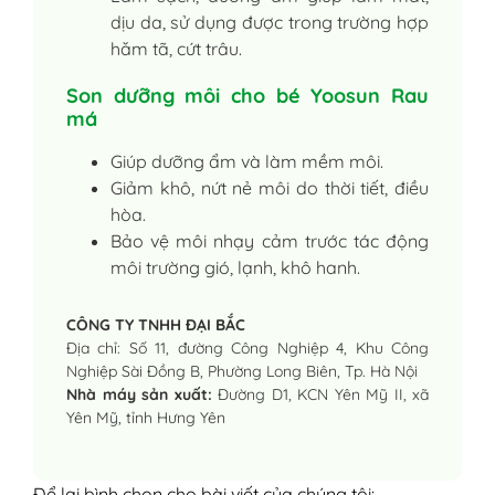
dịu da, sử dụng được trong trường hợp
hăm tã, cứt trâu.
Son dưỡng môi cho bé Yoosun Rau
má
Giúp dưỡng ẩm và làm mềm môi.
Giảm khô, nứt nẻ môi do thời tiết, điều
hòa.
Bảo vệ môi nhạy cảm trước tác động
môi trường gió, lạnh, khô hanh.
CÔNG TY TNHH ĐẠI BẮC
Địa chỉ: Số 11, đường Công Nghiệp 4, Khu Công
Nghiệp Sài Đồng B, Phường Long Biên, Tp. Hà Nội
Nhà máy sản xuất:
Đường D1, KCN Yên Mỹ II, xã
Yên Mỹ, tỉnh Hưng Yên
Để lại bình chọn cho bài viết của chúng tôi: