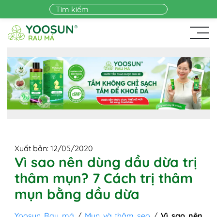
Skip to main content
Xuất bản: 12/05/2020
Vì sao nên dùng dầu dừa trị
thâm mụn? 7 Cách trị thâm
mụn bằng dầu dừa
Yoosun Rau má
/
Mụn và thâm sẹo
/
Vì sao nên