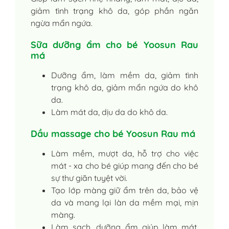
giảm tình trạng khô da, góp phần ngăn
ngừa mẩn ngứa.
Sữa dưỡng ẩm cho bé Yoosun Rau
má
Dưỡng ẩm, làm mềm da, giảm tình
trạng khô da, giảm mẩn ngứa do khô
da.
Làm mát da, dịu da do khô da.
Dầu massage cho bé Yoosun Rau má
Làm mềm, mượt da, hỗ trợ cho việc
mát - xa cho bé giúp mang đến cho bé
sự thư giãn tuyệt vời.
Tạo lớp màng giữ ẩm trên da, bảo vệ
da và mang lại làn da mềm mại, mịn
màng.
Làm sạch, dưỡng ẩm giúp làm mát,