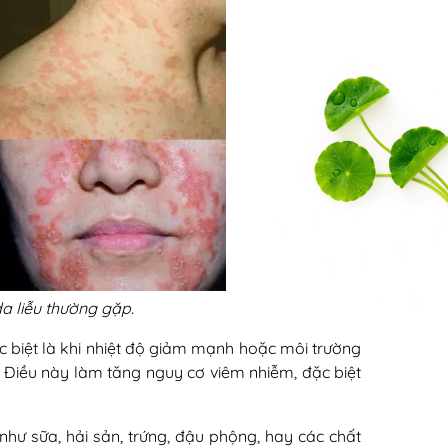
a liễu thường gặp.
 đặc biệt là khi nhiệt độ giảm mạnh hoặc môi trường
. Điều này làm tăng nguy cơ viêm nhiễm, đặc biệt
như sữa, hải sản, trứng, đậu phộng, hay các chất