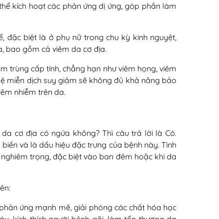
thể kích hoạt các phản ứng dị ứng, góp phần làm
thể, đặc biệt là ở phụ nữ trong chu kỳ kinh nguyệt,
a, bao gồm cả viêm da cơ địa.
m trùng cấp tính, chẳng hạn như viêm họng, viêm
. Hệ miễn dịch suy giảm sẽ không đủ khả năng bảo
viêm nhiễm trên da.
 da cơ địa có ngứa không? Thì câu trả lời là Có.
 biến và là dấu hiệu đặc trưng của bệnh này. Tình
n nghiêm trọng, đặc biệt vào ban đêm hoặc khi da
ên:
ẽ phản ứng mạnh mẽ, giải phóng các chất hóa học