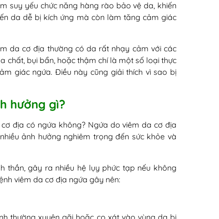
àm suy yếu chức năng hàng rào bảo vệ da, khiến
iến da dễ bị kích ứng mà còn làm tăng cảm giác
m da cơ địa thường có da rất nhạy cảm với các
a chất, bụi bẩn, hoặc thậm chí là một số loại thực
m giác ngứa. Điều này cũng giải thích vì sao bị
nh hưởng gì?
da cơ địa có ngứa không? Ngứa do viêm da cơ địa
a nhiều ảnh hưởng nghiêm trọng đến sức khỏe và
nh thần, gây ra nhiều hệ lụy phức tạp nếu không
ệnh viêm da cơ địa ngứa gây nên:
nh thường xuyên gãi hoặc cọ xát vào vùng da bị