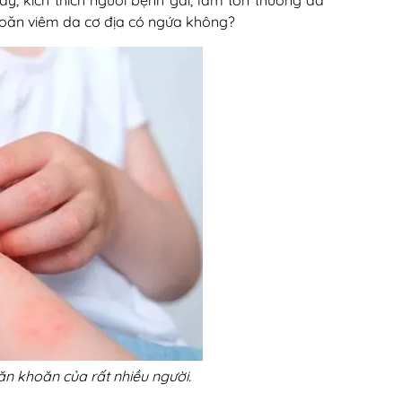
y, kích thích người bệnh gãi, làm tổn thương da
hoăn viêm da cơ địa có ngứa không?
n khoăn của rất nhiều người.