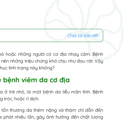
Chia sẻ bài viết
nhỏ hoặc những người có cơ địa nhạy cảm. Bệnh
nên những triệu chứng khó chịu như đau rát. Vậy
hục tình trạng này không?
ề bệnh viêm da cơ địa
 ở trẻ nhỏ, là một bệnh da liễu mãn tính. Bệnh
tróc, hoặc rỉ dịch.
m tổn thương da thêm nặng và thậm chí dẫn đến
ái phát nhiều lần, gây ảnh hưởng đến chất lượng