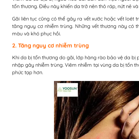
tổn thương. Điều này khiến da trở nên thô ráp, nứt nẻ và
Gãi liên tục cũng có thể gây ra vết xước hoặc vết loét 
tăng nguy cơ nhiễm trùng. Những vết thương này có t
màu và khó phục hồi.
2. Tăng nguy cơ nhiễm trùng
Khi da bị tổn thương do gãi, lớp hàng rào bảo vệ da bị 
nhập gây nhiễm trùng. Viêm nhiễm tại vùng da bị tổn th
phức tạp hơn.