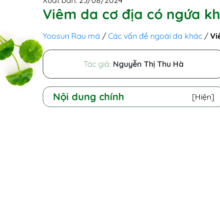
Xuất bản: 23/08/2024
Viêm da cơ địa có ngứa k
Yoosun Rau má
/
Các vấn đề ngoài da khác
/
Vi
Tác giả:
Nguyễn Thị Thu Hà
Nội dung chính
[Hiện]
I - Thông tin quan trọng cần biết về
bệnh viêm da cơ địa
II - Viêm da cơ địa có ngứa không?
III - Ngứa do viêm da cơ địa gây ảnh
hưởng gì?
1. Làm tổn thương da
2. Tăng nguy cơ nhiễm trùng
3. Ảnh hưởng đến giấc ngủ
4. Gây suy giảm chất lượng cuộc