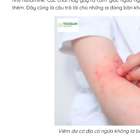
như histamine. Các chất này gây ra cảm giác ngứa ngá
thêm. Đây cũng là câu trả lời cho những ai đang băn k
Viêm da cơ địa có ngứa không là bă