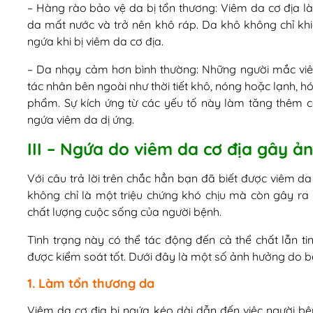
– Hàng rào bảo vệ da bị tổn thương: Viêm da cơ địa l
da mất nước và trở nên khô ráp. Da khô không chỉ kh
ngứa khi bị viêm da cơ địa.
– Da nhạy cảm hơn bình thường: Những người mắc viê
tác nhân bên ngoài như thời tiết khô, nóng hoặc lạnh, hó
phẩm. Sự kích ứng từ các yếu tố này làm tăng thêm cả
ngứa viêm da dị ứng.
III – Ngứa do viêm da cơ địa gây ả
Với câu trả lời trên chắc hẳn bạn đã biết được viêm 
không chỉ là một triệu chứng khó chịu mà còn gây r
chất lượng cuộc sống của người bệnh.
Tình trạng này có thể tác động đến cả thể chất lẫn ti
được kiểm soát tốt. Dưới đây là một số ảnh hưởng do b
1. Làm tổn thương da
Viêm da cơ địa bị ngứa kéo dài dẫn đến việc người bệ