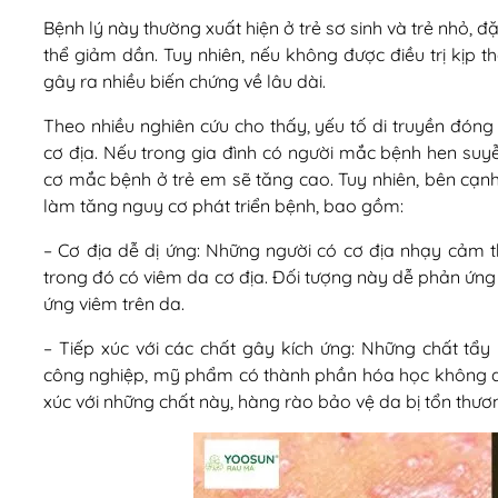
Bệnh lý này thường xuất hiện ở trẻ sơ sinh và trẻ nhỏ, đặ
thể giảm dần. Tuy nhiên, nếu không được điều trị kịp th
gây ra nhiều biến chứng về lâu dài.
Theo nhiều nghiên cứu cho thấy, yếu tố di truyền đóng 
cơ địa. Nếu trong gia đình có người mắc bệnh hen suyễ
cơ mắc bệnh ở trẻ em sẽ tăng cao. Tuy nhiên, bên cạnh 
làm tăng nguy cơ phát triển bệnh, bao gồm:
– Cơ địa dễ dị ứng: Những người có cơ địa nhạy cảm t
trong đó có viêm da cơ địa. Đối tượng này dễ phản ứng v
ứng viêm trên da.
– Tiếp xúc với các chất gây kích ứng: Những chất tẩy
công nghiệp, mỹ phẩm có thành phần hóa học không an 
xúc với những chất này, hàng rào bảo vệ da bị tổn thươ