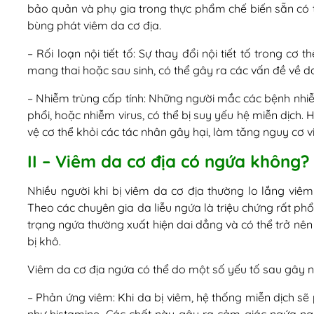
bảo quản và phụ gia trong thực phẩm chế biến sẵn có 
bùng phát viêm da cơ địa.
– Rối loạn nội tiết tố: Sự thay đổi nội tiết tố trong cơ 
mang thai hoặc sau sinh, có thể gây ra các vấn đề về d
– Nhiễm trùng cấp tính: Những người mắc các bệnh nhiễ
phổi, hoặc nhiễm virus, có thể bị suy yếu hệ miễn dịch
vệ cơ thể khỏi các tác nhân gây hại, làm tăng nguy cơ 
II – Viêm da cơ địa có ngứa không?
Nhiều người khi bị viêm da cơ địa thường lo lắng viêm
Theo các chuyên gia da liễu ngứa là triệu chứng rất phổ
trạng ngứa thường xuất hiện dai dẳng và có thể trở nê
bị khô.
Viêm da cơ địa ngứa có thể do một số yếu tố sau gây n
– Phản ứng viêm: Khi da bị viêm, hệ thống miễn dịch s