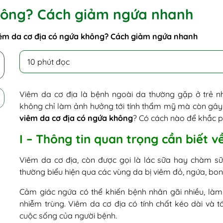
hông? Cách giảm ngứa nhanh
êm da cơ địa có ngứa không? Cách giảm ngứa nhanh
10 phút đọc
Viêm da cơ địa là bệnh ngoài da thường gặp ở trẻ 
không chỉ làm ảnh hưởng tới tính thẩm mỹ mà còn gây 
viêm da cơ địa có ngứa không
? Có cách nào để khắc p
I – Thông tin quan trọng cần biết v
Viêm da cơ địa, còn được gọi là lác sữa hay chàm sữa
thường biểu hiện qua các vùng da bị viêm đỏ, ngứa, bong 
Cảm giác ngứa có thể khiến bệnh nhân gãi nhiều, là
nhiễm trùng. Viêm da cơ địa có tính chất kéo dài và t
cuộc sống của người bệnh.