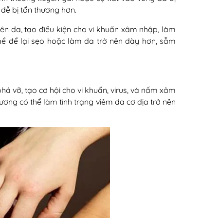
 dễ bị tổn thương hơn.
trên da, tạo điều kiện cho vi khuẩn xâm nhập, làm
hể để lại sẹo hoặc làm da trở nên dày hơn, sẫm
phá vỡ, tạo cơ hội cho vi khuẩn, virus, và nấm xâm
ương có thể làm tình trạng viêm da cơ địa trở nên