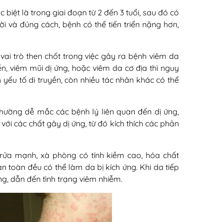
c biệt là trong giai đoạn từ 2 đến 3 tuổi, sau đó có
ời và đúng cách, bệnh có thể tiến triển nặng hơn,
vai trò then chốt trong việc gây ra bệnh viêm da
n, viêm mũi dị ứng, hoặc viêm da cơ địa thì nguy
yếu tố di truyền, còn nhiều tác nhân khác có thể
hường dễ mắc các bệnh lý liên quan đến dị ứng,
ới các chất gây dị ứng, từ đó kích thích các phản
 rửa mạnh, xà phòng có tính kiềm cao, hóa chất
toàn đều có thể làm da bị kích ứng. Khi da tiếp
ng, dẫn đến tình trạng viêm nhiễm.