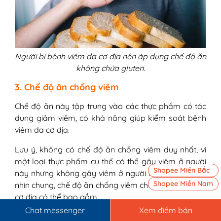
Người bị bệnh viêm da cơ địa nên áp dụng chế độ ăn
không chứa gluten.
3. Chế độ ăn chống viêm
Chế độ ăn này tập trung vào các thực phẩm có tác
dụng giảm viêm, có khả năng giúp kiểm soát bệnh
viêm da cơ địa.
Lưu ý, không có chế độ ăn chống viêm duy nhất, vì
một loại thực phẩm cụ thể có thể gây viêm ở người
Shopee Miền Bắc
này nhưng không gây viêm ở người khác. Tuy nhiên,
Shopee Miền Nam
nhìn chung, chế độ ăn chống viêm cho người viêm da
cơ địa có thể bao gồm:
Chat messenger
Xem điểm bán
– Rau lá xanh, chẳng hạn như cải xoăn.