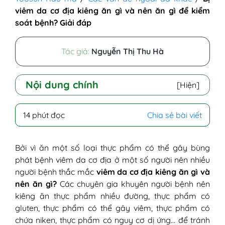
viêm da cơ địa kiêng ăn gì và nên ăn gì để kiểm
soát bệnh? Giải đáp
Tác giả:
Nguyễn Thị Thu Hà
Nội dung chính
[Hiện]
I - Bệnh viêm da cơ địa và ảnh hưởng của
14 phút đọc
Chia sẻ bài viết
chế độ ăn uống
II - Bị viêm da cơ địa kiêng ăn gì?
1. Thực phẩm có nhiều đường
Bởi vì ăn một số loại thực phẩm có thể gây bùng
2. Thực phẩm giàu chất béo bão hòa
phát bệnh viêm da cơ địa ở một số người nên nhiều
và chất béo chuyển hóa
người bệnh thắc mắc
viêm da cơ địa kiêng ăn gì và
3. Thực phẩm có gluten
nên ăn gì?
Các chuyên gia khuyên người bệnh nên
4. Thực phẩm có chứa niken
kiêng ăn thực phẩm nhiều đường, thực phẩm có
5. Thực phẩm có thể gây viêm
gluten, thực phẩm có thể gây viêm, thực phẩm có
6. Sữa và các sản phẩm từ sữa
chứa niken, thực phẩm có nguy cơ dị ứng… để tránh