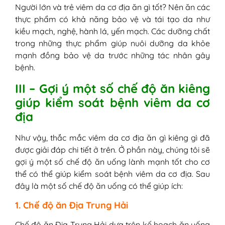
Người lớn và trẻ viêm da cơ địa ăn gì tốt? Nên ăn các
thực phẩm có khả năng bảo vệ và tái tạo da như
kiều mạch, nghệ, hành lá, yến mạch. Các dưỡng chất
trong những thực phẩm giúp nuôi dưỡng da khỏe
mạnh đồng bảo vệ da trước những tác nhân gây
bệnh.
III – Gợi ý một số chế độ ăn kiêng
giúp kiểm soát bệnh viêm da cơ
địa
Như vậy, thắc mắc viêm da cơ địa ăn gì kiêng gì đã
được giải đáp chi tiết ở trên. Ở phần này, chúng tôi sẽ
gợi ý một số chế độ ăn uống lành mạnh tốt cho cơ
thể có thể giúp kiểm soát bệnh viêm da cơ địa. Sau
đây là một số chế độ ăn uống có thể giúp ích:
1. Chế độ ăn Địa Trung Hải
Chế độ ăn Địa Trung Hải dựa trên kế hoạch ăn uống