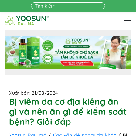
Skip to main content
Xuất bản: 21/08/2024
Bị viêm da cơ địa kiêng ăn
gì và nên ăn gì để kiểm soát
bệnh? Giải đáp
Yoosun Rau má
/
Các vấn đề ngoài da khác
/
Bị