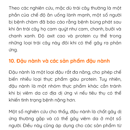
Theo các nghiên cứu, mặc dù trái cây thường là một
phần của chế độ ăn uống lành mạnh, một số người
bị bệnh chàm đã báo cáo rằng bệnh bùng phát sau
khi ăn trái cây họ cam quýt như cam, chanh, bưởi và
chanh xanh. Độ axit cao và protein cụ thể trong
những loại trái cây này đôi khi có thể gây ra phản
ứng.
10. Đậu nành và các sản phẩm đậu nành
Đậu nành là một loại đậu rất đa năng, cho phép chế
biến nhiều loại thực phẩm giàu protein. Tuy nhiên,
đậu nành là một nhóm thực phẩm khác cần tránh
khi bị viêm da cơ địa dị ứng vì nếu tiêu thụ có thể
khiến tình trạng bệnh nặng hơn.
Một số nghiên cứu cho thấy, đậu nành là chất gây dị
ứng thường gặp và có thể gây viêm da ở một số
người. Điều này cũng áp dụng cho các sản phẩm từ