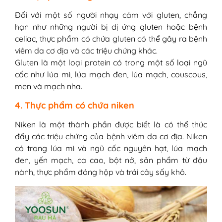
Đối với một số người nhạy cảm với gluten, chẳng
hạn như những người bị dị ứng gluten hoặc bệnh
celiac, thực phẩm có chứa gluten có thể gây ra bệnh
viêm da cơ địa và các triệu chứng khác.
Gluten là một loại protein có trong một số loại ngũ
cốc như lúa mì, lúa mạch đen, lúa mạch, couscous,
men và mạch nha.
4. Thực phẩm có chứa niken
Niken là một thành phần được biết là có thể thúc
đẩy các triệu chứng của bệnh viêm da cơ địa. Niken
có trong lúa mì và ngũ cốc nguyên hạt, lúa mạch
đen, yến mạch, ca cao, bột nở, sản phẩm từ đậu
nành, thực phẩm đóng hộp và trái cây sấy khô.