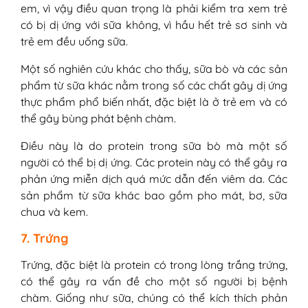
em, vì vậy điều quan trọng là phải kiểm tra xem trẻ
có bị dị ứng với sữa không, vì hầu hết trẻ sơ sinh và
trẻ em đều uống sữa.
Một số nghiên cứu khác cho thấy, sữa bò và các sản
phẩm từ sữa khác nằm trong số các chất gây dị ứng
thực phẩm phổ biến nhất, đặc biệt là ở trẻ em và có
thể gây bùng phát bệnh chàm.
Điều này là do protein trong sữa bò mà một số
người có thể bị dị ứng. Các protein này có thể gây ra
phản ứng miễn dịch quá mức dẫn đến viêm da. Các
sản phẩm từ sữa khác bao gồm pho mát, bơ, sữa
chua và kem.
7. Trứng
Trứng, đặc biệt là protein có trong lòng trắng trứng,
có thể gây ra vấn đề cho một số người bị bệnh
chàm. Giống như sữa, chúng có thể kích thích phản