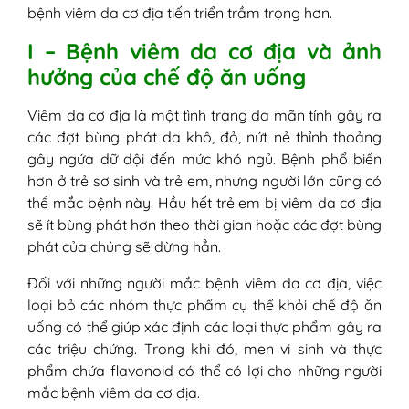
7. Trứng
bệnh viêm da cơ địa tiến triển trầm trọng hơn.
8. ​Các loại hạt
I – Bệnh viêm da cơ địa và ảnh
9. ​Trái cây họ cam quýt
hưởng của chế độ ăn uống
10. Đậu nành và các sản phẩm đậu
nành
Viêm da cơ địa là một tình trạng da mãn tính gây ra
11. Thực phẩm chế biến sẵn
các đợt bùng phát da khô, đỏ, nứt nẻ thỉnh thoảng
12. Hải sản và động vật có vỏ
gây ngứa dữ dội đến mức khó ngủ. Bệnh phổ biến
13. Rau họ cà
hơn ở trẻ sơ sinh và trẻ em, nhưng người lớn cũng có
14. Thực phẩm có hàm lượng
thể mắc bệnh này. Hầu hết trẻ em bị viêm da cơ địa
histamine cao
sẽ ít bùng phát hơn theo thời gian hoặc các đợt bùng
15. Thực phẩm cay
phát của chúng sẽ dừng hẳn.
16. Đồ uống có cồn và chất kích thích
III - Bị viêm da cơ địa nên ăn gì?
Đối với những người mắc bệnh viêm da cơ địa, việc
1. Thực phẩm chống viêm
loại bỏ các nhóm thực phẩm cụ thể khỏi chế độ ăn
2. Thực phẩm có chứa probiotic
uống có thể giúp xác định các loại thực phẩm gây ra
3. Thực phẩm giàu quercetin
các triệu chứng. Trong khi đó, men vi sinh và thực
4. Thực phẩm có khả năng bảo vệ và
phẩm chứa flavonoid có thể có lợi cho những người
tái tạo da
mắc bệnh viêm da cơ địa.
III - Gợi ý một số chế độ ăn kiêng giúp