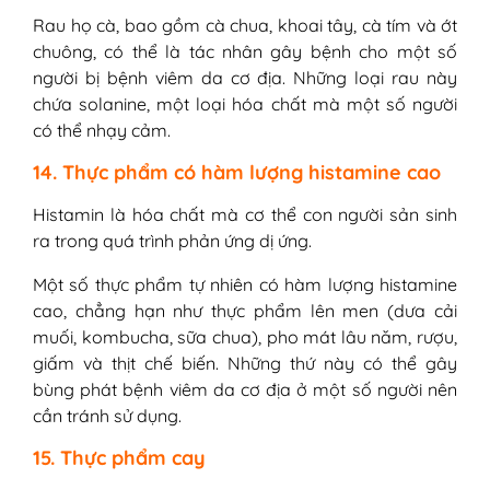
Rau họ cà, bao gồm cà chua, khoai tây, cà tím và ớt
chuông, có thể là tác nhân gây bệnh cho một số
người bị bệnh viêm da cơ địa. Những loại rau này
chứa solanine, một loại hóa chất mà một số người
có thể nhạy cảm.
14. Thực phẩm có hàm lượng histamine cao
Histamin là hóa chất mà cơ thể con người sản sinh
ra trong quá trình phản ứng dị ứng.
Một số thực phẩm tự nhiên có hàm lượng histamine
cao, chẳng hạn như thực phẩm lên men (dưa cải
muối, kombucha, sữa chua), pho mát lâu năm, rượu,
giấm và thịt chế biến. Những thứ này có thể gây
bùng phát bệnh viêm da cơ địa ở một số người nên
cần tránh sử dụng.
15. Thực phẩm cay