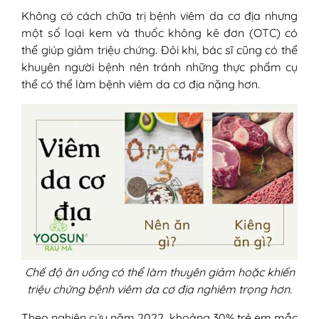
kiểm soát bệnh viêm da cơ địa
Không có cách chữa trị bệnh viêm da cơ địa nhưng
1. Chế độ ăn Địa Trung Hải
một số loại kem và thuốc không kê đơn (OTC) có
2. Chế độ ăn không chứa gluten
thể giúp giảm triệu chứng. Đôi khi, bác sĩ cũng có thể
3. Chế độ ăn chống viêm
khuyên người bệnh nên tránh những thực phẩm cụ
4. Chế độ ăn Dyshidrotic
thể có thể làm bệnh viêm da cơ địa nặng hơn.
5. Chế độ ăn loại trừ
Chế độ ăn uống có thể làm thuyên giảm hoặc khiến
triệu chứng bệnh viêm da cơ địa nghiêm trọng hơn.
Theo nghiên cứu năm 2022, khoảng 30% trẻ em mắc