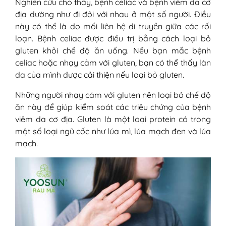
Nghiên cứu cho thấy, bệnh celiac và bệnh viêm da cơ
địa dường như đi đôi với nhau ở một số người. Điều
này có thể là do mối liên hệ di truyền giữa các rối
loạn. Bệnh celiac được điều trị bằng cách loại bỏ
gluten khỏi chế độ ăn uống. Nếu bạn mắc bệnh
celiac hoặc nhạy cảm với gluten, bạn có thể thấy làn
da của mình được cải thiện nếu loại bỏ gluten.
Những người nhạy cảm với gluten nên loại bỏ chế độ
ăn này để giúp kiểm soát các triệu chứng của bệnh
viêm da cơ địa. Gluten là một loại protein có trong
một số loại ngũ cốc như lúa mì, lúa mạch đen và lúa
mạch.