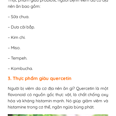
Thực phẩm giàu probiotic người bệnh viêm da cơ địa
nên ăn bao gồm:
– Sữa chua.
– Dưa cải bắp.
– Kim chi.
– Miso.
– Tempeh.
– Kombucha.
3. Thực phẩm giàu quercetin
Người bị viêm da cơ địa nên ăn gì? Quercetin là một
flavonoid có nguồn gốc thực vật, là chất chống oxy
hóa và kháng histamin mạnh. Nó giúp giảm viêm và
histamine trong cơ thể, ngăn ngừa bùng phát.