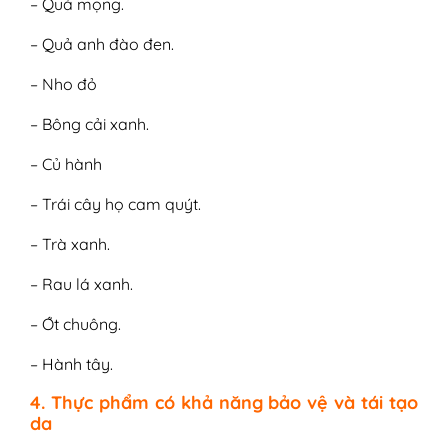
– Quả mọng.
– Quả anh đào đen.
– Nho đỏ
– Bông cải xanh.
– Củ hành
– Trái cây họ cam quýt.
– Trà xanh.
– Rau lá xanh.
– Ớt chuông.
– Hành tây.
4. Thực phẩm có khả năng bảo vệ và tái tạo
da