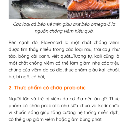
Các loại cá béo kể trên giàu axit béo omega-3 là
nguồn chống viêm hiệu quả.
Bên cạnh đó, Flavonoid là một chất chống viêm
được tìm thấy nhiều trong các loại rau, trái cây như
táo, bông cải xanh, việt quất…Tương tự, kali cũng là
một chất chống viêm có thể làm giảm nhẹ các triệu
chứng của viêm da cơ địa, thực phẩm giàu kali chuối,
bơ, bí ngô, cá hồi,…
2. Thực phẩm có chứa probiotic
Người lớn và trẻ bị viêm da cơ địa nên ăn gì? Thực
phẩm có chứa probiotic như sữa chua và kefir chứa
vi khuẩn sống giúp tăng cường hệ thống miễn dịch,
có thể giúp giảm viêm hoặc giảm bùng phát.