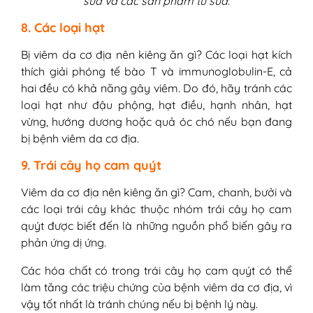
sữa và các sản phẩm từ sữa.
8. ​Các loại hạt
Bị viêm da cơ địa nên kiêng ăn gì? Các loại hạt kích
thích giải phóng tế bào T và immunoglobulin-E, cả
hai đều có khả năng gây viêm. Do đó, hãy tránh các
loại hạt như đậu phộng, hạt điều, hạnh nhân, hạt
vừng, hướng dương hoặc quả óc chó nếu bạn đang
bị bệnh viêm da cơ địa.
9. ​Trái cây họ cam quýt
Viêm da cơ địa nên kiêng ăn gì? Cam, chanh, bưởi và
các loại trái cây khác thuộc nhóm trái cây họ cam
quýt được biết đến là những nguồn phổ biến gây ra
phản ứng dị ứng.
Các hóa chất có trong trái cây họ cam quýt có thể
làm tăng các triệu chứng của bệnh viêm da cơ địa, vì
vậy tốt nhất là tránh chúng nếu bị bệnh lý này.