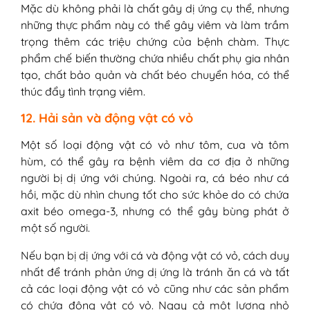
Mặc dù không phải là chất gây dị ứng cụ thể, nhưng
những thực phẩm này có thể gây viêm và làm trầm
trọng thêm các triệu chứng của bệnh chàm. Thực
phẩm chế biến thường chứa nhiều chất phụ gia nhân
tạo, chất bảo quản và chất béo chuyển hóa, có thể
thúc đẩy tình trạng viêm.
12. Hải sản và động vật có vỏ
Một số loại động vật có vỏ như tôm, cua và tôm
hùm, có thể gây ra bệnh viêm da cơ địa ở những
người bị dị ứng với chúng. Ngoài ra, cá béo như cá
hồi, mặc dù nhìn chung tốt cho sức khỏe do có chứa
axit béo omega-3, nhưng có thể gây bùng phát ở
một số người.
Nếu bạn bị dị ứng với cá và động vật có vỏ, cách duy
nhất để tránh phản ứng dị ứng là tránh ăn cá và tất
cả các loại động vật có vỏ cũng như các sản phẩm
có chứa động vật có vỏ. Ngay cả một lượng nhỏ