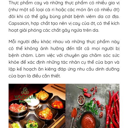
Thực phẩm cay và những thực phẩm có nhiều gia vị
(như một số loại cà ri hoặc các món ăn có nhiều ớt)
đôi khi có thể gây bùng phát bệnh viêm da cơ địa.
Capsaicin, hợp chất tạo nên vị cay của ớt, có thể kích
hoạt giải phóng các chất gây ngứa trên da.
Mỗi người đều khác nhau và những thực phẩm này
có thể không ảnh hưởng đến tất cả mọi người bị
bệnh chàm. Làm việc với chuyên gia chăm sóc sức
khỏe để xác định những tác nhân cụ thể của bạn và
lập kế hoạch ăn kiêng đáp ứng nhu cầu dinh dưỡng
của bạn là điều cần thiết.