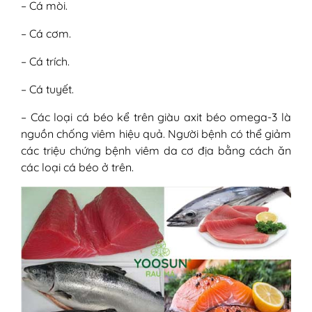
– Cá mòi.
– Cá cơm.
– Cá trích.
– Cá tuyết.
– Các loại cá béo kể trên giàu axit béo omega-3 là
nguồn chống viêm hiệu quả. Người bệnh có thể giảm
các triệu chứng bệnh viêm da cơ địa bằng cách ăn
các loại cá béo ở trên.