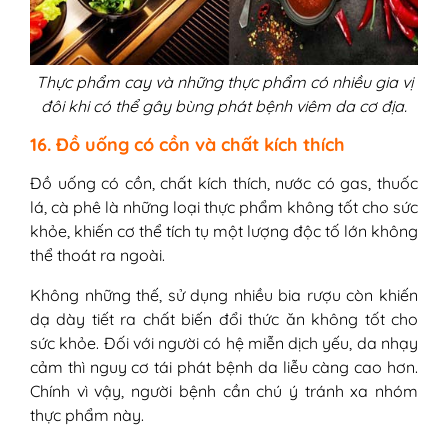
Thực phẩm cay và những thực phẩm có nhiều gia vị
đôi khi có thể gây bùng phát bệnh viêm da cơ địa.
16. Đồ uống có cồn và chất kích thích
Đồ uống có cồn, chất kích thích, nước có gas, thuốc
lá, cà phê là những loại thực phẩm không tốt cho sức
khỏe, khiến cơ thể tích tụ một lượng độc tố lớn không
thể thoát ra ngoài.
Không những thế, sử dụng nhiều bia rượu còn khiến
dạ dày tiết ra chất biến đổi thức ăn không tốt cho
sức khỏe. Đối với người có hệ miễn dịch yếu, da nhạy
cảm thì nguy cơ tái phát bệnh da liễu càng cao hơn.
Chính vì vậy, người bệnh cần chú ý tránh xa nhóm
thực phẩm này.