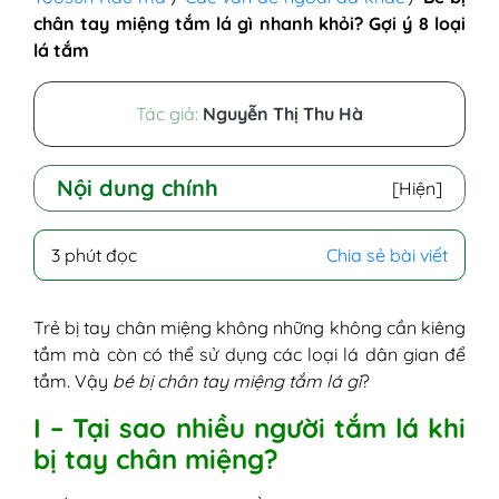
chân tay miệng tắm lá gì nhanh khỏi? Gợi ý 8 loại
lá tắm
Tác giả:
Nguyễn Thị Thu Hà
Nội dung chính
[Hiện]
I - Tại sao nhiều người tắm lá khi bị tay
3 phút đọc
Chia sẻ bài viết
chân miệng?
II - Bé bị tay chân miệng tắm lá gì? 8 loại
là tắm cho bé khi bị tay chân miệng!
Trẻ bị tay chân miệng không những không cần kiêng
1. Lá trà xanh
tắm mà còn có thể sử dụng các loại lá dân gian để
2. Lá chè vằng
tắm. Vậy
bé bị chân tay miệng tắm lá gì
?
3. Lá diếp cá
I – Tại sao nhiều người tắm lá khi
4. Lá kinh giới
bị tay chân miệng?
5. Lá rau sam
6. Lá bạc hà