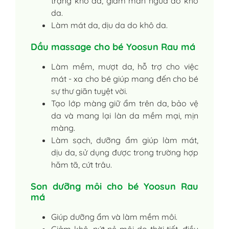
trạng khô da, giảm mẩn ngứa do khô
da.
Làm mát da, dịu da do khô da.
Dầu massage cho bé Yoosun Rau má
Làm mềm, mượt da, hỗ trợ cho việc
mát - xa cho bé giúp mang đến cho bé
sự thư giãn tuyệt vời.
Tạo lớp màng giữ ẩm trên da, bảo vệ
da và mang lại làn da mềm mại, mịn
màng.
Làm sạch, dưỡng ẩm giúp làm mát,
dịu da, sử dụng được trong trường hợp
hăm tã, cứt trâu.
Son dưỡng môi cho bé Yoosun Rau
má
Giúp dưỡng ẩm và làm mềm môi.