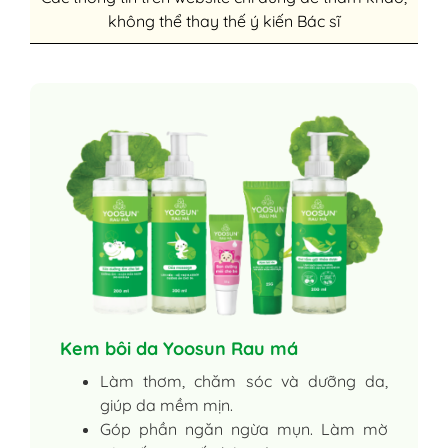
không thể thay thế ý kiến Bác sĩ
Kem bôi da Yoosun Rau má
Làm thơm, chăm sóc và dưỡng da,
giúp da mềm mịn.
Góp phần ngăn ngừa mụn. Làm mờ