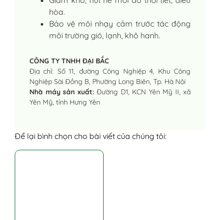
Giảm khô, nứt nẻ môi do thời tiết, điều
hòa.
Bảo vệ môi nhạy cảm trước tác động
môi trường gió, lạnh, khô hanh.
CÔNG TY TNHH ĐẠI BẮC
Địa chỉ: Số 11, đường Công Nghiệp 4, Khu Công
Nghiệp Sài Đồng B, Phường Long Biên, Tp. Hà Nội
Nhà máy sản xuất:
Đường D1, KCN Yên Mỹ II, xã
Yên Mỹ, tỉnh Hưng Yên
Để lại bình chọn cho bài viết của chúng tôi: