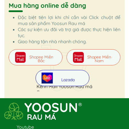
Mua hàng online dễ dàng
Đặc biệt tiện lợi khi chỉ cần vài Click chuột để
mua sản phẩm Yoosun Rau má
Các sự kiện ưu đãi và trợ giá được thực hiện liên
tục.
Giao hàng tận nhà nhanh chóng.
Shopee Miền
Shopee Miền
Bắc
Nam
Lazada
Kênh Mall Yoosun Rau má
Youtube