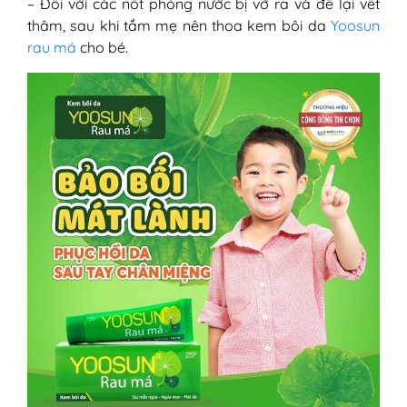
– Đối với các nốt phỏng nước bị vỡ ra và để lại vết
thâm, sau khi tắm mẹ nên thoa kem bôi da
Yoosun
rau má
cho bé.