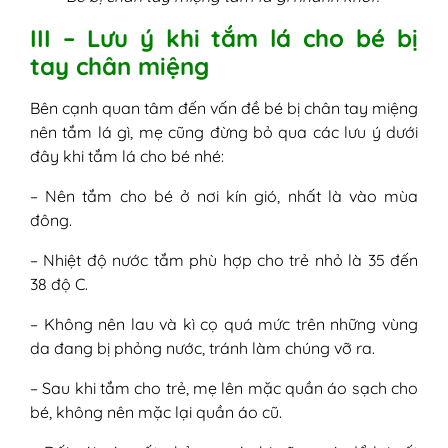
III – Lưu ý khi tắm lá cho bé bị
tay chân miệng
Bên cạnh quan tâm đến vấn đề bé bị chân tay miệng
nên tắm lá gì, mẹ cũng đừng bỏ qua các lưu ý dưới
đây khi tắm lá cho bé nhé:
– Nên tắm cho bé ở nơi kín gió, nhất là vào mùa
đông.
– Nhiệt độ nước tắm phù hợp cho trẻ nhỏ là 35 đến
38 độ C.
– Không nên lau và kì cọ quá mức trên những vùng
da đang bị phỏng nước, tránh làm chúng vỡ ra.
– Sau khi tắm cho trẻ, mẹ lên mặc quần áo sạch cho
bé, không nên mặc lại quần áo cũ.