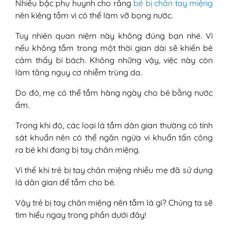
Nhiều bậc phụ huynh cho rằng
bé bị chân tay miệng
7. Lá nhọ nồi
nên kiêng tắm vì có thể làm vỡ bọng nước.
8. Lá tía tô
III - Lưu ý khi tắm lá cho bé bị tay chân
Tuy nhiên quan niệm này không đúng bạn nhé. Vì
miệng
nếu không tắm trong một thời gian dài sẽ khiến bé
cảm thấy bí bách. Không những vậy, việc này còn
làm tăng nguy cơ nhiễm trùng da.
Do đó, mẹ có thể tắm hàng ngày cho bé bằng nước
ấm.
Trong khi đó, các loại lá tắm dân gian thường có tính
sát khuẩn nên có thể ngăn ngừa vi khuẩn tấn công
ra bé khi đang bị tay chân miệng.
Vì thế khi trẻ bị tay chân miệng nhiều mẹ đã sử dụng
lá dân gian để tắm cho bé.
Vậy trẻ bị tay chân miệng nên tắm lá gì? Chúng ta sẽ
tìm hiểu ngay trong phần dưới đây!