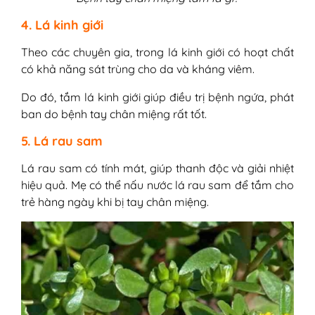
4. Lá kinh giới
Theo các chuyên gia, trong lá kinh giới có hoạt chất
có khả năng sát trùng cho da và kháng viêm.
Do đó, tắm lá kinh giới giúp điều trị bệnh ngứa, phát
ban do bệnh tay chân miệng rất tốt.
5. Lá rau sam
Lá rau sam có tính mát, giúp thanh độc và giải nhiệt
hiệu quả. Mẹ có thể nấu nước lá rau sam để tắm cho
trẻ hàng ngày khi bị tay chân miệng.