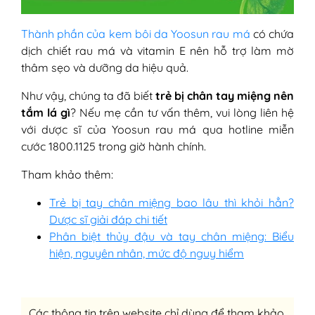
Thành phần của kem bôi da Yoosun rau má
có chứa
dịch chiết rau má và vitamin E nên hỗ trợ làm mờ
thâm sẹo và dưỡng da hiệu quả.
Như vậy, chúng ta đã biết
trẻ bị chân tay miệng nên
tắm lá gì
? Nếu mẹ cần tư vấn thêm, vui lòng liên hệ
với dược sĩ của Yoosun rau má qua hotline miễn
cước 1800.1125 trong giờ hành chính.
Tham khảo thêm:
Trẻ bị tay chân miệng bao lâu thì khỏi hẳn?
Dược sĩ giải đáp chi tiết
Phân biệt thủy đậu và tay chân miệng: Biểu
hiện, nguyên nhân, mức độ nguy hiểm
Các thông tin trên website chỉ dùng để tham khảo,