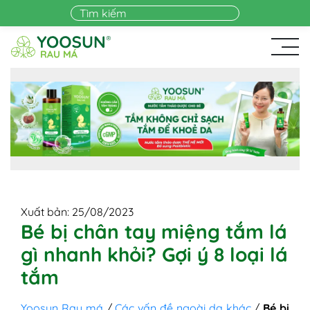
Skip to main content
Xuất bản: 25/08/2023
Bé bị chân tay miệng tắm lá
gì nhanh khỏi? Gợi ý 8 loại lá
tắm
Yoosun Rau má
/
Các vấn đề ngoài da khác
/
Bé bị