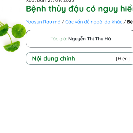
Xuất bản: 27/09/2023
Bệnh thủy đậu có nguy hi
Yoosun Rau má
/
Các vấn đề ngoài da khác
/
Bệ
Tác giả:
Nguyễn Thị Thu Hà
Nội dung chính
[Hiện]
I - Bị thủy đậu có nguy hiểm không?
II - Biến chứng thủy đậu ở trẻ em và
người lớn là gì?
1. Bội nhiễm
2. Viêm một số cơ quan quan
trọng của cơ thể
3. Biến chứng gây ra ở mẹ bầu và
thai nhi
III - Biện pháp ngăn ngừa biến chứng