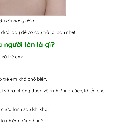
ậu rất nguy hiểm.
dưới đây để có câu trả lời bạn nhé!
 người lớn là gì?
 và trẻ em:
ở trẻ em khá phổ biến.
bị vỡ ra không được vệ sinh đúng cách, khiến cho
chữa lành sau khi khỏi.
 là nhiễm trùng huyết.