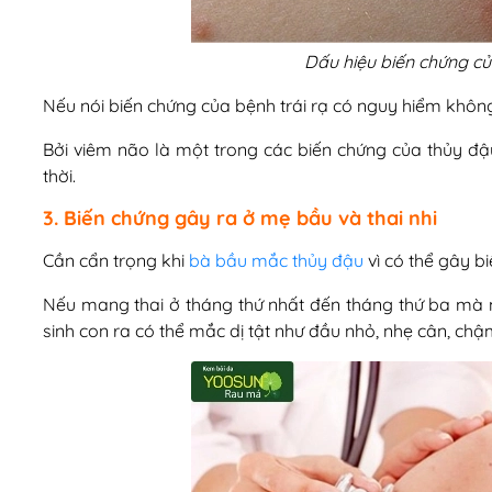
Dấu hiệu biến chứng củ
Nếu nói biến chứng của bệnh trái rạ có nguy hiểm không t
Bởi viêm não là một trong các biến chứng của thủy đậ
thời.
3. Biến chứng gây ra ở mẹ bầu và thai nhi
Cần cẩn trọng khi
bà bầu mắc thủy đậu
vì có thể gây b
Nếu mang thai ở tháng thứ nhất đến tháng thứ ba mà m
sinh con ra có thể mắc dị tật như đầu nhỏ, nhẹ cân, chậ