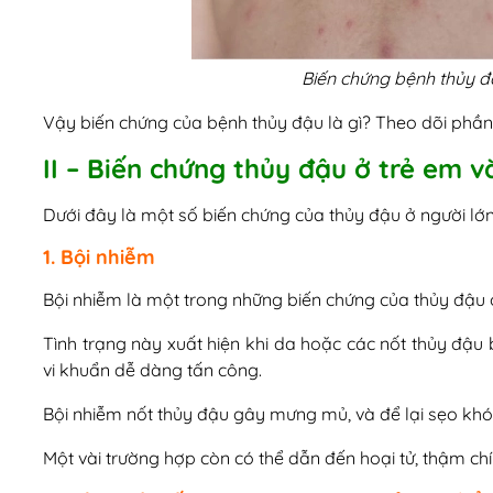
Biến chứng bệnh thủy đ
Vậy biến chứng của bệnh thủy đậu là gì? Theo dõi phần 
II – Biến chứng thủy đậu ở trẻ em và
Dưới đây là một số biến chứng của thủy đậu ở người lớn
1. Bội nhiễm
Bội nhiễm là một trong những biến chứng của thủy đậu 
Tình trạng này xuất hiện khi da hoặc các nốt thủy đậu 
vi khuẩn dễ dàng tấn công.
Bội nhiễm nốt thủy đậu gây mưng mủ, và để lại sẹo khó 
Một vài trường hợp còn có thể dẫn đến hoại tử, thậm chí