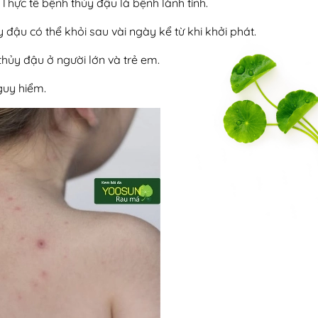
Thực tế bệnh thủy đậu là bệnh lành tính.
đậu có thể khỏi sau vài ngày kể từ khi khởi phát.
thủy đậu ở người lớn và trẻ em.
guy hiểm.