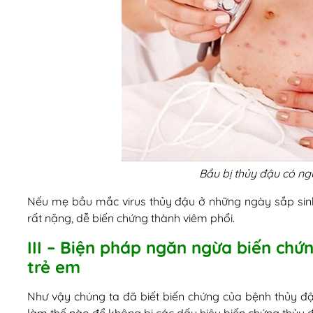
Bầu bị thủy đậu có n
Nếu mẹ bầu mắc virus thủy đậu ở những ngày sắp sinh 
rất nặng, dễ biến chứng thành viêm phổi.
III – Biện pháp ngăn ngừa biến chứ
trẻ em
Như vậy chúng ta đã biết biến chứng của bệnh thủy đậ