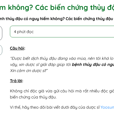
ểm không? Các biến chứng thủy đ
nh thủy đậu có nguy hiểm không? Các biến chứng thủy đậu
4 phút đọc
Câu hỏi
:
“Được biết dịch thủy đậu đang vào mùa, nên tôi khá lo
vậy, xin dược sĩ giải đáp giúp tôi
bệnh thủy đậu có ng
Xin cảm ơn dược sĩ!”
Trả lời
:
Không chỉ độc giả vừa gửi câu hỏi mà rất nhiều độc 
biến chứng của thủy đậu.
Vì thế, hãy theo dõi bài viết dưới đây của dược sĩ
Yoosun