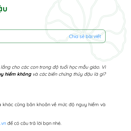
ậu
Chia sẻ bài viết
 lắng cho các con trong độ tuổi học mẫu giáo. Vì
uy hiểm không
và các biến chứng thủy đậu là gì?
giả khác cũng băn khoăn về mức độ nguy hiểm và
.vn
để có câu trả lời bạn nhé.