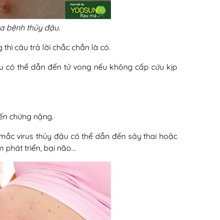
a bệnh thủy đậu.
hì câu trả lời chắc chắn là có.
u có thể dẫn đến tử vong nếu không cấp cứu kịp
iến chứng nặng.
ắc virus thủy đậu có thể dẫn đến sảy thai hoặc
m phát triển, bại não…