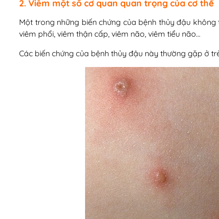
2. Viêm một số cơ quan quan trọng của cơ thể
Một trong những biến chứng của bệnh thủy đậu không t
viêm phổi, viêm thận cấp, viêm não, viêm tiểu não…
Các biến chứng của bệnh thủy đậu này thường gặp ở trẻ