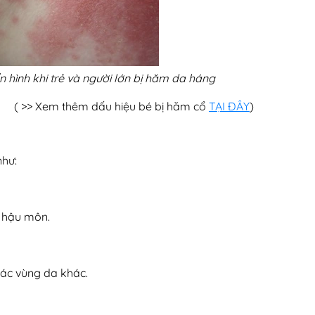
n hình khi trẻ và người lớn bị hăm da háng
( >> Xem thêm dấu hiệu bé bị hăm cổ
TẠI ĐÂY
)
như:
h hậu môn.
các vùng da khác.