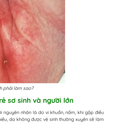
h phải làm sao?
ẻ sơ sinh và người lớn
ởi nguyên nhân là do vi khuẩn, nấm, khi gặp điều
 nhiều, da không được vệ sinh thường xuyên sẽ làm