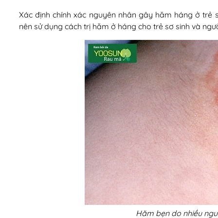
Xác định chính xác nguyên nhân gây hăm háng ở trẻ sơ
nên sử dụng cách trị hăm ở háng cho trẻ sơ sinh và người
Hăm bẹn do nhiều ngu