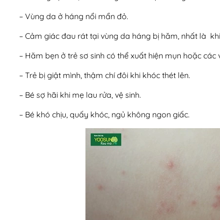
– Vùng da ở háng nổi mẩn đỏ.
– Cảm giác đau rát tại vùng da háng bị hăm, nhất là khi 
– Hăm bẹn ở trẻ sơ sinh có thể xuất hiện mụn hoặc các 
– Trẻ bị giật mình, thậm chí đôi khi khóc thét lên.
– Bé sợ hãi khi mẹ lau rửa, vệ sinh.
– Bé khó chịu, quấy khóc, ngủ không ngon giấc.