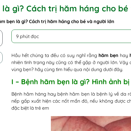
à gì? Cách trị hăm háng cho bé 
m bẹn là gì? Cách trị hăm háng cho bé và người lớn
9 phút đọc
Hầu hết chúng ta đều có suy nghĩ rằng
hăm bẹn
hay
nhiên tình trạng này cũng có thể gặp ở người lớn. Vậy
vùng bẹn? hãy cùng tìm hiểu qua nội dung dưới đây.
I – Bệnh hăm bẹn là gì? Hình ảnh 
Bệnh hăm háng hay bệnh hăm bẹn là bệnh lý về da rất
nếp gấp xuất hiện các nốt mẩn đỏ, nếu không được chữa
đặc biệt là trẻ em