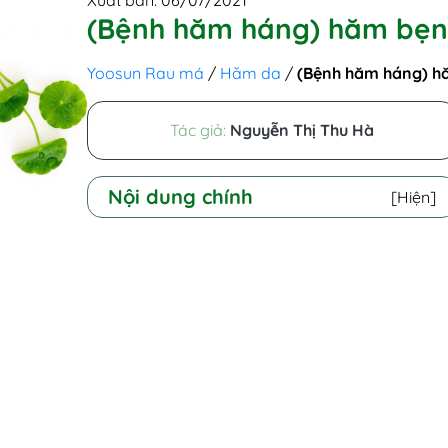
Xuất bản: 06/07/2021
(Bệnh hăm háng) hăm bẹn l
Yoosun Rau má
/
Hăm da
/
(Bệnh hăm háng) hă
Tác giả:
Nguyễn Thị Thu Hà
Nội dung chính
[Hiện]
I - Bệnh hăm bẹn là gì? Hình ảnh bị hăm
háng
II - Nguyên nhân gây hăm háng ở trẻ sơ
sinh và người lớn
1. Nguyên nhân gây hăm háng ở
trẻ sơ sinh
2. Nguyên nhân gây hăm háng ở
người lớn
III - Dấu hiệu hăm da ở háng