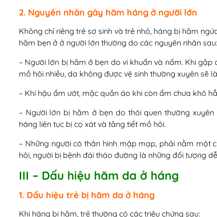
2. Nguyên nhân gây hăm háng ở người lớn
Không chỉ riêng trẻ sơ sinh và trẻ nhỏ, háng bị hăm ngứa
hăm bẹn ở ở người lớn thường do các nguyên nhân sau
– Người lớn bị hăm ở bẹn do vi khuẩn và nấm. Khi gặp đi
mồ hôi nhiều, da không được vệ sinh thường xuyên sẽ l
– Khí hậu ẩm ướt, mặc quần áo khi còn ẩm chưa khô hẳn
– Người lớn bị hăm ở bẹn do thói quen thường xuyên
háng liên tục bị cọ xát và tăng tiết mồ hôi.
– Những người có thân hình mập mạp, phải nằm một chỗ
hôi, người bị bệnh đái tháo đường là những đối tượng d
III – Dấu hiệu hăm da ở háng
1. Dấu hiệu trẻ bị hăm da ở háng
Khi háng bị hăm, trẻ thường có các triệu chứng sau: