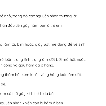
rẻ nhỏ, trong đó các nguyên nhân thường là:
nhân đầu tiên gây hăm bẹn ở trẻ em.
ng làm tã, bỉm hoặc giấy ướt mẹ dùng để vệ sinh
rẻ luôn trong tình trạng ẩm ướt bởi mồ hôi, nước
 tấn công và gây hăm da ở háng.
ng thấm hút kém khiến vùng háng luôn ẩm ướt.
 bé.
hơm có thể gây kích thích da bé.
nguyên nhân khiến con bị hăm ở bẹn.