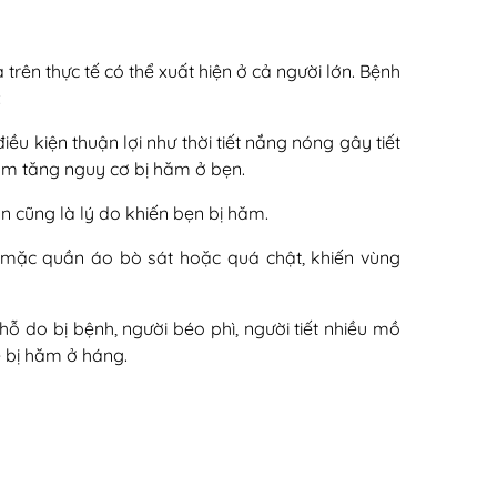
 trên thực tế có thể xuất hiện ở cả người lớn. Bệnh
:
ều kiện thuận lợi như thời tiết nắng nóng gây tiết
àm tăng nguy cơ bị hăm ở bẹn.
 cũng là lý do khiến bẹn bị hăm.
 mặc quần áo bò sát hoặc quá chật, khiến vùng
 do bị bệnh, người béo phì, người tiết nhiều mồ
ễ bị hăm ở háng.