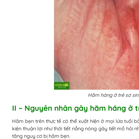
Hăm háng ở trẻ sơ sin
II – Nguyên nhân gây hăm háng ở tr
Hăm bẹn trên thực tế có thể xuất hiện ở mọi lứa tuổi b
kiện thuận lợi như thời tiết nắng nóng gây tiết mồ hôi
tăng nguy cơ bị hăm bẹn.