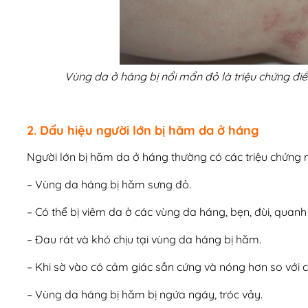
Vùng da ở háng bị nổi mẩn đỏ là triệu chứng điể
2. Dấu hiệu người lớn bị hăm da ở háng
Người lớn bị hăm da ở háng thường có các triệu chứng 
– Vùng da háng bị hăm sưng đỏ.
– Có thể bị viêm da ở các vùng da háng, bẹn, đùi, quan
– Đau rát và khó chịu tại vùng da háng bị hăm.
– Khi sờ vào có cảm giác sần cứng và nóng hơn so với 
– Vùng da háng bị hăm bị ngứa ngáy, tróc vảy.