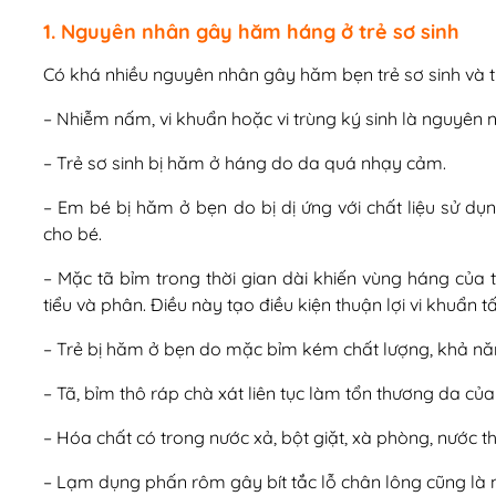
1. Nguyên nhân gây hăm háng ở trẻ sơ sinh
Có khá nhiều nguyên nhân gây hăm bẹn trẻ sơ sinh và t
– Nhiễm nấm, vi khuẩn hoặc vi trùng ký sinh là nguyên 
– Trẻ sơ sinh bị hăm ở háng do da quá nhạy cảm.
– Em bé bị hăm ở bẹn do bị dị ứng với chất liệu sử dụ
cho bé.
– Mặc tã bỉm trong thời gian dài khiến vùng háng của t
tiểu và phân. Điều này tạo điều kiện thuận lợi vi khuẩn
– Trẻ bị hăm ở bẹn do mặc bỉm kém chất lượng, khả nă
– Tã, bỉm thô ráp chà xát liên tục làm tổn thương da của
– Hóa chất có trong nước xả, bột giặt, xà phòng, nước t
– Lạm dụng phấn rôm gây bít tắc lỗ chân lông cũng là 