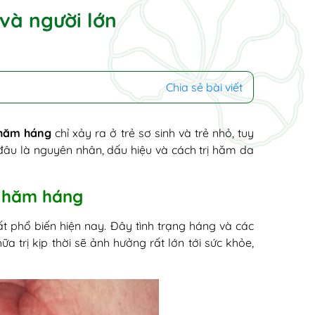
và người lớn
Chia sẻ bài viết
hăm háng
chỉ xảy ra ở trẻ sơ sinh và trẻ nhỏ, tuy
 đâu là nguyên nhân, dấu hiệu và cách trị hăm da
bị hăm háng
 phổ biến hiện nay. Đây tình trạng háng và các
 trị kịp thời sẽ ảnh hưởng rất lớn tới sức khỏe,