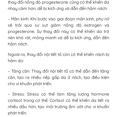
thay đổi nồng độ progesterone cũng có thể khiến da
nhạy cảm hơn, dễ bị kích ứng và dẫn đến hăm nách.
– Mãn kinh: Khi bước vào giai đoạn mãn kinh, phụ nữ
sẽ trải qua sự sụt giảm nồng độ estrogen và
progesterone. Sự thay đổi này có thể khiến da trở
nên khô rát, mỏng manh và dễ bị kích ứng, dẫn đến
hăm nách.
Ngoài ra, thay đổi nội tiết tố còn có thể khiến nách bị
hăm do:
– Tăng cân: Thay đổi nội tiết tố có thể dẫn đến tăng
cân, tạo ra nhiều nếp gấp da ở nách, tạo điều kiện
cho vi khuẩn phát triển.
– Stress: Stress có thể làm tăng lượng hormone
cortisol trong cơ thể. Cortisol có thể khiến da tiết ra
nhiều dầu hơn, tạo môi trường ẩm ướt cho vi khuẩn
phát triển.