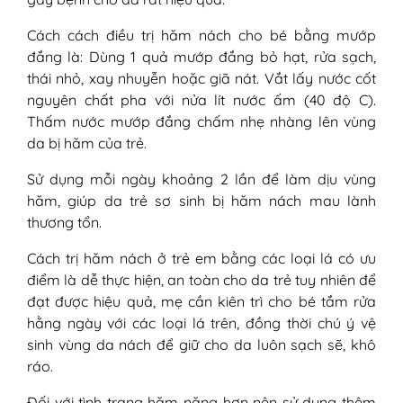
Cách cách điều trị hăm nách cho bé bằng mướp
đắng là: Dùng 1 quả mướp đắng bỏ hạt, rửa sạch,
thái nhỏ, xay nhuyễn hoặc giã nát. Vắt lấy nước cốt
nguyên chất pha với nửa lít nước ấm (40 độ C).
Thấm nước mướp đắng chấm nhẹ nhàng lên vùng
da bị hăm của trẻ.
Sử dụng mỗi ngày khoảng 2 lần để làm dịu vùng
hăm, giúp da trẻ sơ sinh bị hăm nách mau lành
thương tổn.
Cách trị hăm nách ở trẻ em bằng các loại lá có ưu
điểm là dễ thực hiện, an toàn cho da trẻ tuy nhiên để
đạt được hiệu quả, mẹ cần kiên trì cho bé tắm rửa
hằng ngày với các loại lá trên, đồng thời chú ý vệ
sinh vùng da nách để giữ cho da luôn sạch sẽ, khô
ráo.
Đối với tình trạng hăm nặng hơn nên sử dụng thêm