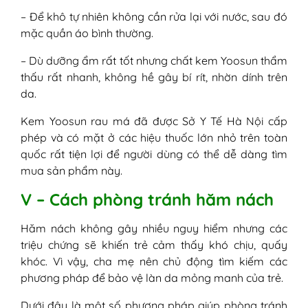
– Để khô tự nhiên không cần rửa lại với nước, sau đó
mặc quần áo bình thường.
– Dù dưỡng ẩm rất tốt nhưng chất kem Yoosun thẩm
thấu rất nhanh, không hề gây bí rít, nhờn dính trên
da.
Kem Yoosun rau má đã được Sở Y Tế Hà Nội cấp
phép và có mặt ở các hiệu thuốc lớn nhỏ trên toàn
quốc rất tiện lợi để người dùng có thể dễ dàng tìm
mua sản phẩm này.
V – Cách phòng tránh hăm nách
Hăm nách không gây nhiều nguy hiểm nhưng các
triệu chứng sẽ khiến trẻ cảm thấy khó chịu, quấy
khóc. Vì vậy, cha mẹ nên chủ động tìm kiếm các
phương pháp để bảo vệ làn da mỏng manh của trẻ.
Dưới đây là một số phương pháp giúp phòng tránh