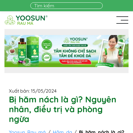
Skip to main content
Xuất bản: 15/05/2024
Bị hăm nách là gì? Nguyên
nhân, điều trị và phòng
ngừa
Yoosun Rau má
/
Hăm da
/
Bị hăm nách là gì?