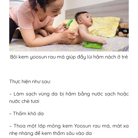
Bôi kem yoosun rau má giúp đẩy lùi hăm nách ở trẻ
Thực hiện như sau:
– Làm sạch vùng da bị hăm bằng nước sạch hoặc
nước chè tươi
– Thấm khô da
– Thoa một lớp mỏng kem Yoosun rau má, mát xa
nhẹ nhàng để kem thấm sâu vào da