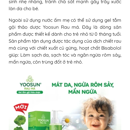
sinh nhẹ nhàng, tránh chà sát mạnh gây trầy xước
làn da cho bé.
Ngoài sử dụng nước ấm mẹ có thể sử dụng gel tắm
gội thảo dược Yoosun Rau má. Đây là dòng sản
phẩm được thiết kế dành cho trẻ nhỏ từ 0 tháng tuổi.
Sản phẩm tận dụng được tác dụng của dịch chiết rau
má cùng với chiết xuất củ gừng, hoạt chất Bisabolol
giúp: Làm sạch da, sạch tóc và ngăn ngừa rôm sảy,
mẩn ngứa, côn trùng đốt ở trẻ nhỏ.