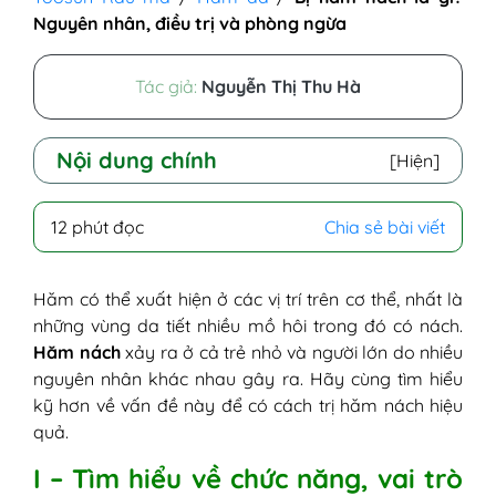
Nguyên nhân, điều trị và phòng ngừa
Tác giả:
Nguyễn Thị Thu Hà
Nội dung chính
[Hiện]
I - Tìm hiểu về chức năng, vai trò của nách
12 phút đọc
Chia sẻ bài viết
II - Hăm nách là gì? Nguyên nhân do đâu?
1. Hệ vi sinh vật (thường trú trên da)
2. Do vệ sinh kém
Hăm có thể xuất hiện ở các vị trí trên cơ thể, nhất là
3. Trẻ bị hăm nách do dị ứng, thời tiết
những vùng da tiết nhiều mồ hôi trong đó có nách.
nóng bức
Hăm nách
xảy ra ở cả trẻ nhỏ và người lớn do nhiều
4. Do cọ xát, mặc quần áo quá chật
nguyên nhân khác nhau gây ra. Hãy cùng tìm hiểu
5. Lạm dụng phấn rôm cho bé
kỹ hơn về vấn đề này để có cách trị hăm nách hiệu
6. Một số yếu tố khác
quả.
6.1. Béo phì
I – Tìm hiểu về chức năng, vai trò
6.2. Thay đổi nội tiết tố