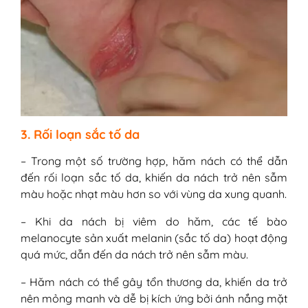
3. Rối loạn sắc tố da
– Trong một số trường hợp, hăm nách có thể dẫn
đến rối loạn sắc tố da, khiến da nách trở nên sẫm
màu hoặc nhạt màu hơn so với vùng da xung quanh.
– Khi da nách bị viêm do hăm, các tế bào
melanocyte sản xuất melanin (sắc tố da) hoạt động
quá mức, dẫn đến da nách trở nên sẫm màu.
– Hăm nách có thể gây tổn thương da, khiến da trở
nên mỏng manh và dễ bị kích ứng bởi ánh nắng mặt