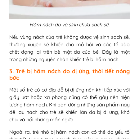
Hăm nách do vệ sinh chưa sạch sẽ.
Nếu vùng nách của trẻ không được vệ sinh sạch sẽ,
thường xuyên sẽ khiến cho mồ hôi và các tế bào
chết đọng lại trên bề mặt da của bé. Đây là một
trong những nguyên nhân khiến trẻ bị hăm nách.
3. Trẻ bị hăm nách do dị ứng, thời tiết nóng
bức
Một số trẻ có cơ địa dễ bị dị ứng nên khi tiếp xúc với
giấy ướt hoặc xà phòng cũng có thể gây nên hiện
tượng hăm nách. Khi bạn dùng những sản phẩm này
để lau nách cho trẻ sẽ khiến làn da bị dị ứng, khó
chịu và nổi những mẩn ngứa.
Ngoài ra, trẻ nhỏ bị hăm nách còn có thể do yếu tố