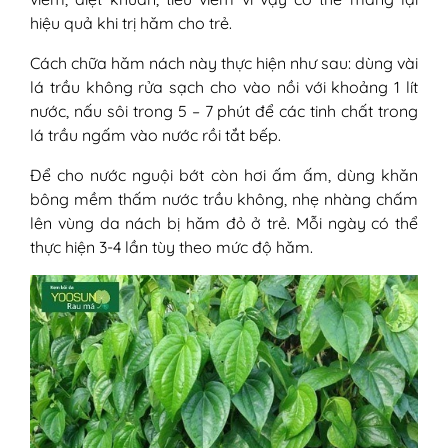
hiệu quả khi trị hăm cho trẻ.
Cách chữa hăm nách này thực hiện như sau: dùng vài
lá trầu không rửa sạch cho vào nồi với khoảng 1 lít
nước, nấu sôi trong 5 – 7 phút để các tinh chất trong
lá trầu ngấm vào nước rồi tắt bếp.
Để cho nước nguội bớt còn hơi ấm ấm, dùng khăn
bông mềm thấm nước trầu không, nhẹ nhàng chấm
lên vùng da nách bị hăm đỏ ở trẻ. Mỗi ngày có thể
thực hiện 3-4 lần tùy theo mức độ hăm.