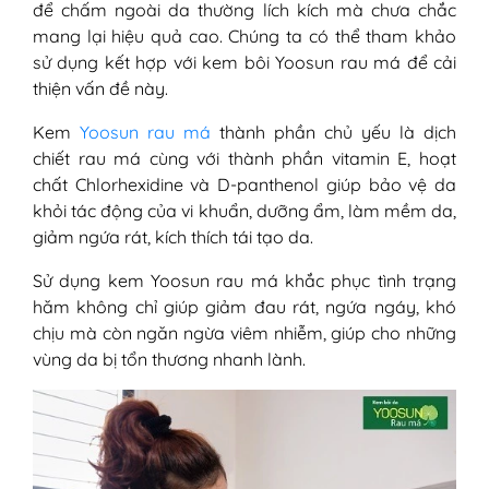
để chấm ngoài da thường lích kích mà chưa chắc
mang lại hiệu quả cao. Chúng ta có thể tham khảo
sử dụng kết hợp với kem bôi Yoosun rau má để cải
thiện vấn đề này.
Kem
Yoosun rau má
thành phần chủ yếu là dịch
chiết rau má cùng với thành phần vitamin E, hoạt
chất Chlorhexidine và D-panthenol giúp bảo vệ da
khỏi tác động của vi khuẩn, dưỡng ẩm, làm mềm da,
giảm ngứa rát, kích thích tái tạo da.
Sử dụng kem Yoosun rau má khắc phục tình trạng
hăm không chỉ giúp giảm đau rát, ngứa ngáy, khó
chịu mà còn ngăn ngừa viêm nhiễm, giúp cho những
vùng da bị tổn thương nhanh lành.