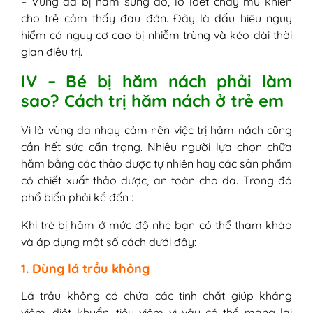
– Vùng da bị hăm sưng đỏ, lở loét chảy mủ khiến
cho trẻ cảm thấy đau đớn. Đây là dấu hiệu nguy
hiểm có nguy cơ cao bị nhiễm trùng và kéo dài thời
gian điều trị.
IV – Bé bị hăm nách phải làm
sao? Cách trị hăm nách ở trẻ em
Vì là vùng da nhạy cảm nên việc trị hăm nách cũng
cần hết sức cẩn trọng. Nhiều người lựa chọn chữa
hăm bằng các thảo dược tự nhiên hay các sản phẩm
có chiết xuất thảo dược, an toàn cho da. Trong đó
phổ biến phải kể đến :
Khi trẻ bị hăm ở mức độ nhẹ bạn có thể tham khảo
và áp dụng một số cách dưới đây:
1. Dùng lá trầu không
Lá trầu không có chứa các tinh chất giúp kháng
viêm, diệt khuẩn, tiêu viêm vì vậy có thể mang lại