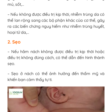
mủ, sốt,…
– Nếu không được điều trị kịp thời, nhiễm trùng da có
thể lan rộng sang các bộ phận khác của cơ thể, gây
ra các biến chứng nguy hiểm như nhiễm trùng huyết,
hoại tử da,…
2. Sẹo
– Nếu hăm nách không được điều trị kịp thời hoặc
điều trị không đúng cách, có thể dẫn đến hình thành
sẹo.
– Sẹo ở nách có thể ảnh hưởng đến thẩm mỹ và
khiến bạn cảm thấy tự ti.