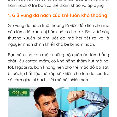
hăm nách ở trẻ bạn có thể tham khảo và áp dụng:
1. Giữ vùng da nách của trẻ luôn khô thoáng
Giữ vùng da nách khô thoáng là việc đầu tiên cha mẹ
nên làm để tránh bị hăm nách cho trẻ. Bởi vị trí này
thường xuyên bị ẩm ướt do mồ hôi tiết ra và là
nguyên nhân chính khiến cho bé bị hăm nách.
Bạn nên cho con mặc những bộ quần áo làm bằng
chất liệu cotton mềm, có khả năng thấm hút mồ hôi
tốt. Ngoài ra, bạn không nên cho trẻ mặc đồ bó sát,
bí bách, chất liệu thô ráp sẽ khiến cho làn da của trẻ
có cảm giác bí bách, tiết mồ hôi nhiều hơn.