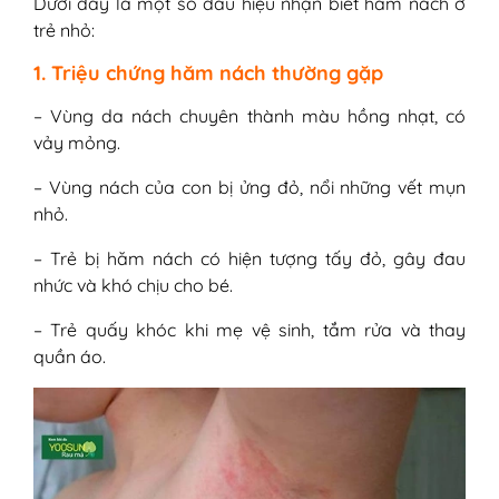
Dưới đây là một số dấu hiệu nhận biết hăm nách ở
trẻ nhỏ:
1. Triệu chứng hăm nách thường gặp
– Vùng da nách chuyên thành màu hồng nhạt, có
vảy mỏng.
– Vùng nách của con bị ửng đỏ, nổi những vết mụn
nhỏ.
– Trẻ bị hăm nách có hiện tượng tấy đỏ, gây đau
nhức và khó chịu cho bé.
– Trẻ quấy khóc khi mẹ vệ sinh, tắm rửa và thay
quần áo.