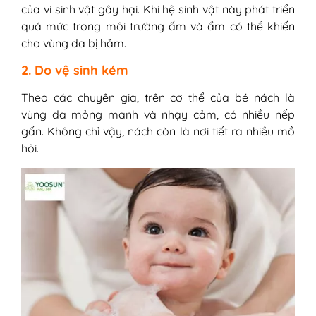
của vi sinh vật gây hại. Khi hệ sinh vật này phát triển
quá mức trong môi trường ấm và ẩm có thể khiến
cho vùng da bị hăm.
2. Do vệ sinh kém
Theo các chuyên gia, trên cơ thể của bé nách là
vùng da mỏng manh và nhạy cảm, có nhiều nếp
gấn. Không chỉ vậy, nách còn là nơi tiết ra nhiều mồ
hôi.