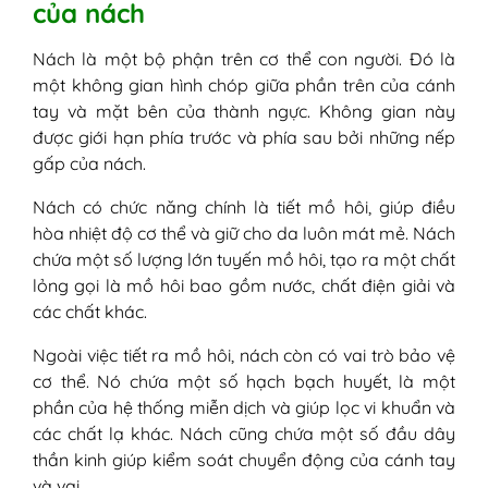
của nách
6.3. Bệnh lý
III - Những biến chứng có thể gặp khi bị
Nách là một bộ phận trên cơ thể con người. Đó là
hăm ở nách
một không gian hình chóp giữa phần trên của cánh
1. Nhiễm trùng da
tay và mặt bên của thành ngực. Không gian này
2. Sẹo
được giới hạn phía trước và phía sau bởi những nếp
3. Rối loạn sắc tố da
gấp của nách.
4. Ảnh hưởng đến chất lượng cuộc
sống
Nách có chức năng chính là tiết mồ hôi, giúp điều
III - Dấu hiệu khi nách bị hăm
hòa nhiệt độ cơ thể và giữ cho da luôn mát mẻ. Nách
1. Triệu chứng hăm nách thường gặp
chứa một số lượng lớn tuyến mồ hôi, tạo ra một chất
2. Triệu chứng hăm nách nặng
lỏng gọi là mồ hôi bao gồm nước, chất điện giải và
IV - Bé bị hăm nách phải làm sao? Cách trị
các chất khác.
hăm nách ở trẻ em
1. Dùng lá trầu không
Ngoài việc tiết ra mồ hôi, nách còn có vai trò bảo vệ
2. Trị hăm nách bằng cây mã đề
cơ thể. Nó chứa một số hạch bạch huyết, là một
3. Trị hăm nách ở trẻ sơ sinh bằng lá
phần của hệ thống miễn dịch và giúp lọc vi khuẩn và
chè xanh
các chất lạ khác. Nách cũng chứa một số đầu dây
4. Dùng mướp đắng chữa hăm nách
thần kinh giúp kiểm soát chuyển động của cánh tay
bé
và vai.