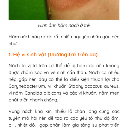
Hình ảnh hăm nách ở trẻ.
Hăm nách xảy ra do rất nhiều nguyên nhân gây nên
như:
1. Hệ vi sinh vật (thường trú trên da)
Nách là vị trí trên cơ thể dễ bị hăm da nếu không
được chăm sóc và vệ sinh cẩn thận. Nách có nhiều
nếp gấp nên đây có thể là điều kiện thuận lợi cho
Corynebacterium, vi khuẩn Staphylococcus aureus,
vi nấm Candida albicans và các vi khuẩn, nấm men
phát triển nhanh chóng.
Vùng nách khá kín, nhiều lỗ chân lông cùng các
tuyến mồ hôi nên dễ tạo ra các yếu tố như độ ẩm,
pH, nhiệt độ… góp phần làm gia tăng sự phát triển