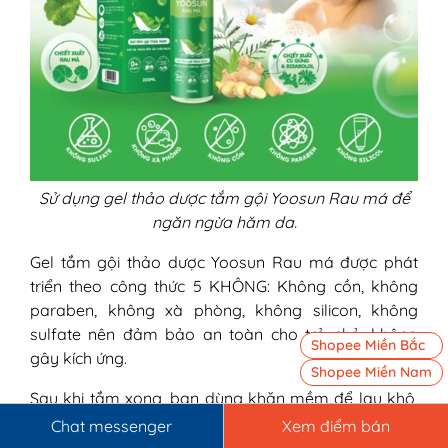
Sử dụng gel thảo dược tắm gội Yoosun Rau má để
ngăn ngừa hăm da.
Gel tắm gội thảo dược Yoosun Rau má được phát
triển theo công thức 5 KHÔNG: Không cồn, không
paraben, không xà phòng, không silicon, không
sulfate nên đảm bảo an toàn cho trẻ nhỏ, không
Shopee Miền Bắc
gây kích ứng.
Shopee Miền Nam
Sau khi tắm xong, bạn dùng khăn mềm để lau khô,
kỹ vùng da nách rồi lấy một lượng kem Yoosun Rau
Chat messenger
Xem điểm bán
má thoa nhẹ kết hợp massage. Tiếp đến, mặc lại