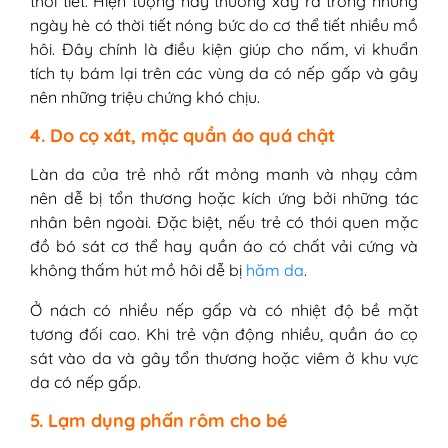
thời tiết. Hiện tượng này thường xảy ra trong những
ngày hè có thời tiết nóng bức do cơ thể tiết nhiều mồ
hôi. Đây chính là điều kiện giúp cho nấm, vi khuẩn
tích tụ bám lại trên các vùng da có nếp gấp và gây
nên những triệu chứng khó chịu.
4. Do cọ xát, mặc quần áo quá chật
Làn da của trẻ nhỏ rất mỏng manh và nhạy cảm
nên dễ bị tổn thương hoặc kích ứng bởi những tác
nhân bên ngoài. Đặc biệt, nếu trẻ có thói quen mặc
đồ bó sát cơ thể hay quần áo có chất vải cứng và
không thấm hút mồ hôi dễ bị
hăm da
.
Ở nách có nhiều nếp gấp và có nhiệt độ bề mặt
tương đối cao. Khi trẻ vận động nhiều, quần áo cọ
sát vào da và gây tổn thương hoặc viêm ở khu vực
da có nếp gấp.
5. Lạm dụng phấn rôm cho bé