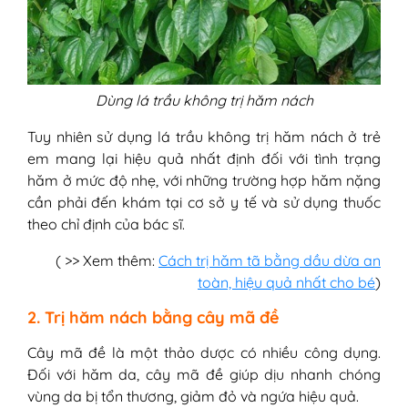
Dùng lá trầu không trị hăm nách
Tuy nhiên sử dụng lá trầu không trị hăm nách ở trẻ
em mang lại hiệu quả nhất định đối với tình trạng
hăm ở mức độ nhẹ, với những trường hợp hăm nặng
cần phải đến khám tại cơ sở y tế và sử dụng thuốc
theo chỉ định của bác sĩ.
( >> Xem thêm:
Cách trị hăm tã bằng dầu dừa an
toàn, hiệu quả nhất cho bé
)
2. Trị hăm nách bằng cây mã đề
Cây mã đề là một thảo dược có nhiều công dụng.
Đối với hăm da, cây mã đề giúp dịu nhanh chóng
vùng da bị tổn thương, giảm đỏ và ngứa hiệu quả.