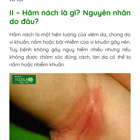
5. Cách chữa hăm nách cho bé và
II – Hăm nách là gì? Nguyên nhân
người lớn bằng Yoosun rau má
do đâu?
V - Cách phòng tránh hăm nách
1. Giữ vùng da nách của trẻ luôn khô
Hăm nách là một hiện tượng của viêm da, chúng do
thoáng
vi khuẩn, nấm hoặc bội nhiễm của vi khuẩn gây nên.
2. Vệ sinh vùng nách sạch sẽ cho con
Tuy bệnh không gây nguy hiểm nhiều nhưng nếu
hàng ngày
không được chăm sóc đúng cách, làn da có thể bị
3. Hạn chế sử dụng phấn rôm hoặc
nấm hoặc nhiễm khuẩn.
các sản phẩm có tính tẩy rửa mạnh
4. Chú ý chế độ ăn của trẻ