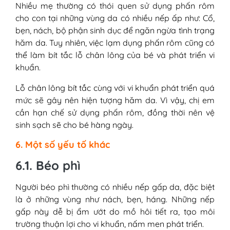
Nhiều mẹ thường có thói quen sử dụng phấn rôm
cho con tại những vùng da có nhiều nếp ấp như: Cổ,
bẹn, nách, bộ phận sinh dục để ngăn ngừa tình trạng
hăm da. Tuy nhiên, việc lạm dụng phấn rôm cũng có
thể làm bít tắc lỗ chân lông của bé và phát triển vi
khuẩn.
Lỗ chân lông bít tắc cùng với vi khuẩn phát triển quá
mức sẽ gây nên hiện tượng hăm da. Vì vậy, chị em
cần hạn chế sử dụng phấn rôm, đồng thời nên vệ
sinh sạch sẽ cho bé hàng ngày.
6. Một số yếu tố khác
6.1. Béo phì
Người béo phì thường có nhiều nếp gấp da, đặc biệt
là ở những vùng như nách, bẹn, háng. Những nếp
gấp này dễ bị ẩm ướt do mồ hôi tiết ra, tạo môi
trường thuận lợi cho vi khuẩn, nấm men phát triển.