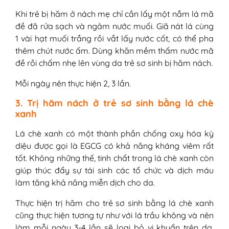
Khi trẻ bị hăm ở nách mẹ chỉ cần lấy một nắm lá mã
đề đã rửa sạch và ngâm nước muối. Giã nát lá cùng
1 vài hạt muối trắng rồi vắt lấy nước cốt, có thể pha
thêm chút nước ấm. Dùng khăn mềm thấm nước mã
đề rồi chấm nhẹ lên vùng da trẻ sơ sinh bị hăm nách.
Mỗi ngày nên thực hiện 2, 3 lần.
3. Trị hăm nách ở trẻ sơ sinh bằng lá chè
xanh
Lá chè xanh có một thành phần chống oxy hóa kỳ
diệu được gọi là EGCG có khả năng kháng viêm rất
tốt. Không những thế, tinh chất trong lá chè xanh còn
giúp thúc đẩy sự tái sinh các tổ chức và dịch máu
làm tăng khả năng miễn dịch cho da.
Thực hiện trị hăm cho trẻ sơ sinh bằng lá chè xanh
cũng thực hiện tương tự như với lá trầu không và nên
làm mỗi ngày 3-4 lần sẽ loại bỏ vi khuẩn trên da,