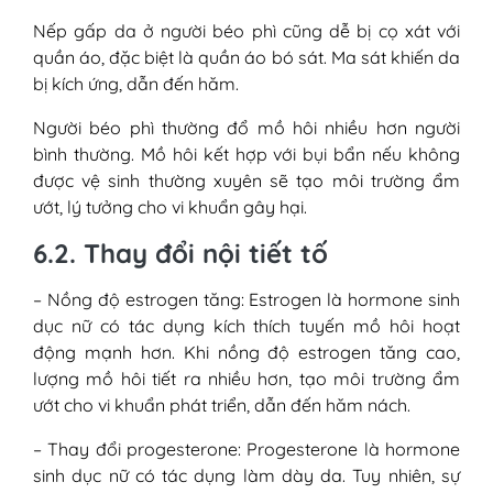
Nếp gấp da ở người béo phì cũng dễ bị cọ xát với
quần áo, đặc biệt là quần áo bó sát. Ma sát khiến da
bị kích ứng, dẫn đến hăm.
Người béo phì thường đổ mồ hôi nhiều hơn người
bình thường. Mồ hôi kết hợp với bụi bẩn nếu không
được vệ sinh thường xuyên sẽ tạo môi trường ẩm
ướt, lý tưởng cho vi khuẩn gây hại.
6.2. Thay đổi nội tiết tố
– Nồng độ estrogen tăng: Estrogen là hormone sinh
dục nữ có tác dụng kích thích tuyến mồ hôi hoạt
động mạnh hơn. Khi nồng độ estrogen tăng cao,
lượng mồ hôi tiết ra nhiều hơn, tạo môi trường ẩm
ướt cho vi khuẩn phát triển, dẫn đến hăm nách.
– Thay đổi progesterone: Progesterone là hormone
sinh dục nữ có tác dụng làm dày da. Tuy nhiên, sự