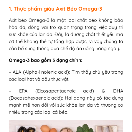
1. Thực phẩm giàu Axit Béo Omega-3
Axit béo Omega-3 là một loại chất béo không bão
hòa đa, đóng vai trò quan trọng trong việc duy trì
sức khỏe của làn da. Đây là dưỡng chất thiết yếu mà
cơ thể không thể tự tổng hợp được, vì vậy chúng ta
cần bổ sung thông qua chế độ ăn uống hàng ngày.
Omega-3 bao gồm 3 dạng chính:
– ALA (Alpha-linolenic acid): Tìm thấy chủ yếu trong
các loại hạt và dầu thực vật.
– EPA (Eicosapentaenoic acid) & DHA
(Docosahexaenoic acid): Hai dạng này có tác dụng
mạnh mẽ hơn đối với sức khỏe làn da và thường có
nhiều trong các loại cá béo.