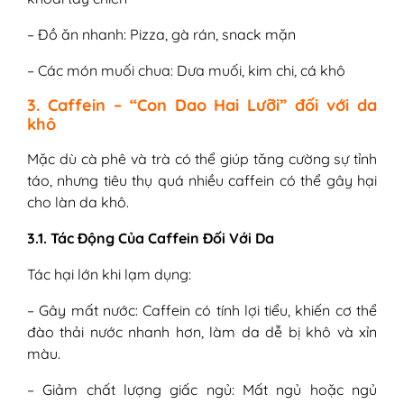
– Đồ ăn nhanh: Pizza, gà rán, snack mặn
– Các món muối chua: Dưa muối, kim chi, cá khô
3. Caffein – “Con Dao Hai Lưỡi” đối với da
khô
Mặc dù cà phê và trà có thể giúp tăng cường sự tỉnh
táo, nhưng tiêu thụ quá nhiều caffein có thể gây hại
cho làn da khô.
3.1. Tác Động Của Caffein Đối Với Da
Tác hại lớn khi lạm dụng:
– Gây mất nước: Caffein có tính lợi tiểu, khiến cơ thể
đào thải nước nhanh hơn, làm da dễ bị khô và xỉn
màu.
– Giảm chất lượng giấc ngủ: Mất ngủ hoặc ngủ