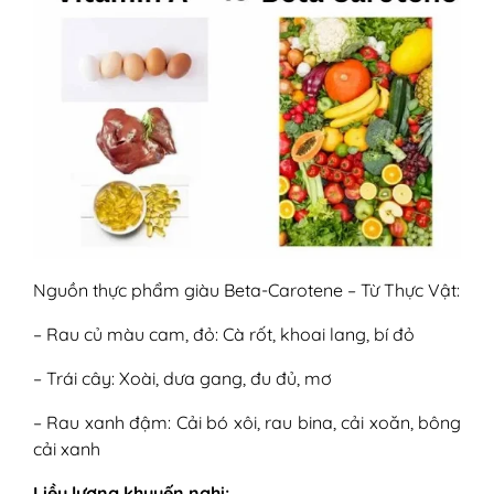
Nguồn thực phẩm giàu Beta-Carotene – Từ Thực Vật:
– Rau củ màu cam, đỏ: Cà rốt, khoai lang, bí đỏ
– Trái cây: Xoài, dưa gang, đu đủ, mơ
– Rau xanh đậm: Cải bó xôi, rau bina, cải xoăn, bông
cải xanh
Liều lượng khuyến nghị: