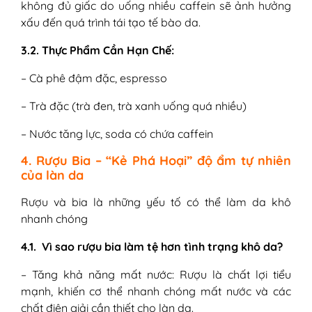
không đủ giấc do uống nhiều caffein sẽ ảnh hưởng
xấu đến quá trình tái tạo tế bào da.
3.2. Thực Phẩm Cần Hạn Chế:
– Cà phê đậm đặc, espresso
– Trà đặc (trà đen, trà xanh uống quá nhiều)
– Nước tăng lực, soda có chứa caffein
4. Rượu Bia – “Kẻ Phá Hoại” độ ẩm tự nhiên
của làn da
Rượu và bia là những yếu tố có thể làm da khô
nhanh chóng
4.1. Vì sao rượu bia làm tệ hơn tình trạng khô da?
– Tăng khả năng mất nước: Rượu là chất lợi tiểu
mạnh, khiến cơ thể nhanh chóng mất nước và các
chất điện giải cần thiết cho làn da.