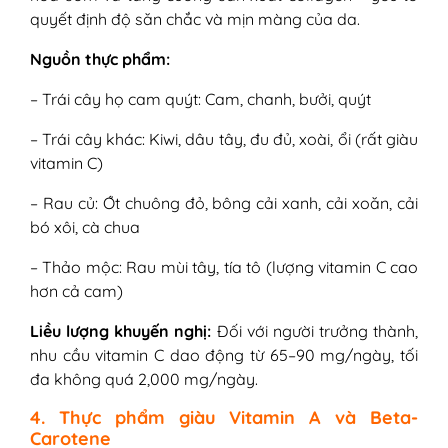
quyết định độ săn chắc và mịn màng của da.
Nguồn thực phẩm:
– Trái cây họ cam quýt: Cam, chanh, bưởi, quýt
– Trái cây khác: Kiwi, dâu tây, đu đủ, xoài, ổi (rất giàu
vitamin C)
– Rau củ: Ớt chuông đỏ, bông cải xanh, cải xoăn, cải
bó xôi, cà chua
– Thảo mộc: Rau mùi tây, tía tô (lượng vitamin C cao
hơn cả cam)
Liều lượng khuyến nghị:
Đối với người trưởng thành,
nhu cầu vitamin C dao động từ 65–90 mg/ngày, tối
đa không quá 2,000 mg/ngày.
4. Thực phẩm giàu Vitamin A và Beta-
Carotene