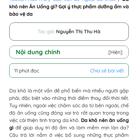
khô nên Ăn Uống gì? Gợi ý thực phẩm dưỡng ẩm và
bảo vệ da
Tác giả:
Nguyễn Thị Thu Hà
Nội dung chính
[Hiện]
I - Tầm quan trọng của chế độ ăn uống
11 phút đọc
Chia sẻ bài viết
trong việc cải thiện tình trạng da khô
1. Cung cấp độ ẩm từ bên trong
2. Tăng cường chất béo lành mạnh
Da khô là một vấn đề phổ biến mà nhiều người gặp
để bảo vệ hàng rào da
phải, đặc biệt vào những thời điểm thay đổi thời tiết.
3. Bổ sung vitamin và khoáng chất
Tuy nhiên, ngoài việc chăm sóc da từ bên ngoài, chế
thiết yếu
độ ăn uống cũng đóng vai trò rất quan trọng trong
4. Giảm nguy cơ viêm và tổn thương
việc cải thiện tình trạng da khô.
Da khô nên ăn uống
da
gì
để giúp duy trì độ ẩm và làm mềm mịn làn da?
5. Tránh xa những tác nhân gây hại
Câu trả lời nằm ở việc bổ sung những thực phẩm