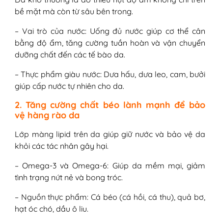
nhiên của làn da
bề mặt mà còn từ sâu bên trong.
5. Thực phẩm chứa chất béo bão
– Vai trò của nước: Uống đủ nước giúp cơ thể cân
hòa và chất béo trans – “Kẻ gây
bằng độ ẩm, tăng cường tuần hoàn và vận chuyển
viêm âm thầm”
dưỡng chất đến các tế bào da.
6. Thực phẩm gây dị ứng (Tùy cơ địa
từng người)
– Thực phẩm giàu nước: Dưa hấu, dưa leo, cam, bưởi
IV - Thói quen sinh hoạt giúp cải thiện làn
giúp cấp nước tự nhiên cho da.
da bị khô
2. Tăng cường chất béo lành mạnh để bảo
vệ hàng rào da
Lớp màng lipid trên da giúp giữ nước và bảo vệ da
khỏi các tác nhân gây hại.
– Omega-3 và Omega-6: Giúp da mềm mại, giảm
tình trạng nứt nẻ và bong tróc.
– Nguồn thực phẩm: Cá béo (cá hồi, cá thu), quả bơ,
hạt óc chó, dầu ô liu.