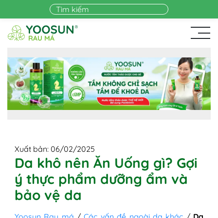
Skip to main content
Xuất bản: 06/02/2025
Da khô nên Ăn Uống gì? Gợi
ý thực phẩm dưỡng ẩm và
bảo vệ da
Yoosun Rau má
/
Các vấn đề ngoài da khác
/
Da