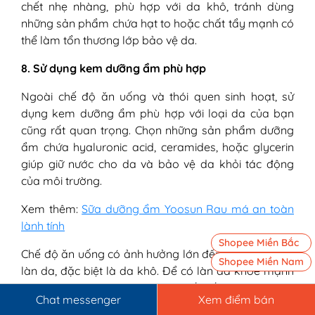
chết nhẹ nhàng, phù hợp với da khô, tránh dùng
những sản phẩm chứa hạt to hoặc chất tẩy mạnh có
thể làm tổn thương lớp bảo vệ da.
8. Sử dụng kem dưỡng ẩm phù hợp
Ngoài chế độ ăn uống và thói quen sinh hoạt, sử
dụng kem dưỡng ẩm phù hợp với loại da của bạn
cũng rất quan trọng. Chọn những sản phẩm dưỡng
ẩm chứa hyaluronic acid, ceramides, hoặc glycerin
giúp giữ nước cho da và bảo vệ da khỏi tác động
của môi trường.
Xem thêm:
Sữa dưỡng ẩm Yoosun Rau má an toàn
lành tính
Shopee Miền Bắc
Chế độ ăn uống có ảnh hưởng lớn đến sức khỏe của
Shopee Miền Nam
làn da, đặc biệt là da khô. Để có làn da khỏe mạnh
từ bên trong, hãy duy trì một lối sống lành mạnh
Chat messenger
Xem điểm bán
bằng cách ăn uống cân bằng, uống đủ nước, ngủ đủ