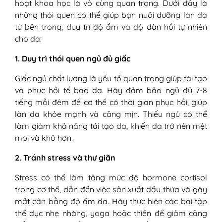
hoạt khoa học là vô cùng quan trọng. Dưới đây là
những thói quen có thể giúp bạn nuôi dưỡng làn da
từ bên trong, duy trì độ ẩm và độ đàn hồi tự nhiên
cho da:
1. Duy trì thói quen ngủ đủ giấc
Giấc ngủ chất lượng là yếu tố quan trọng giúp tái tạo
và phục hồi tế bào da. Hãy đảm bảo ngủ đủ 7-8
tiếng mỗi đêm để cơ thể có thời gian phục hồi, giúp
làn da khỏe mạnh và căng mịn. Thiếu ngủ có thể
làm giảm khả năng tái tạo da, khiến da trở nên mệt
mỏi và khô hơn.
2. Tránh stress và thư giãn
Stress có thể làm tăng mức độ hormone cortisol
trong cơ thể, dẫn đến việc sản xuất dầu thừa và gây
mất cân bằng độ ẩm da. Hãy thực hiện các bài tập
thể dục nhẹ nhàng, yoga hoặc thiền để giảm căng