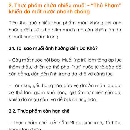
2. Thực phẩm chứa nhiều muối – “Thủ Phạm”
khiến da mất nước nhanh chóng
Tiêu thụ quá nhiều thực phẩm mặn không chỉ ảnh
hưởng đến sức khỏe tim mạch mà còn khiến làn da
bị mất nước trầm trọng
2.1. Tại sao muối ảnh hưởng đến Da Khô?
– Gây mất nước nội bào: Muối (natri) làm tăng áp lực
thẩm thấu, khiến cơ thể phải “rút” nước từ tế bào để
cân bằng, dẫn đến tình trạng da khô và căng tức.
– Làm suy yếu hàng rào bảo vệ da: Ăn mặn lâu dài
có thể làm giảm khả năng giữ ẩm tự nhiên của da,
khiến da nhạy cảm và dễ bị kích ứng hơn.
2.2. Thực phẩm cần hạn chế
– Thực phẩm chế biến sẵn: Mì gói, xúc xích, đồ hộp,
khoai tây chiên