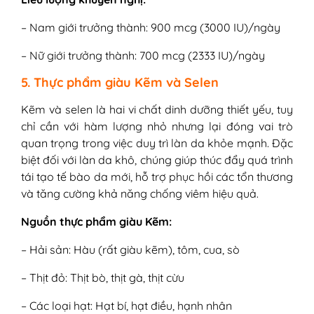
– Nam giới trưởng thành: 900 mcg (3000 IU)/ngày
– Nữ giới trưởng thành: 700 mcg (2333 IU)/ngày
5. Thực phẩm giàu Kẽm và Selen
Kẽm và selen là hai vi chất dinh dưỡng thiết yếu, tuy
chỉ cần với hàm lượng nhỏ nhưng lại đóng vai trò
quan trọng trong việc duy trì làn da khỏe mạnh. Đặc
biệt đối với làn da khô, chúng giúp thúc đẩy quá trình
tái tạo tế bào da mới, hỗ trợ phục hồi các tổn thương
và tăng cường khả năng chống viêm hiệu quả.
Nguồn thực phẩm giàu Kẽm:
– Hải sản: Hàu (rất giàu kẽm), tôm, cua, sò
– Thịt đỏ: Thịt bò, thịt gà, thịt cừu
– Các loại hạt: Hạt bí, hạt điều, hạnh nhân