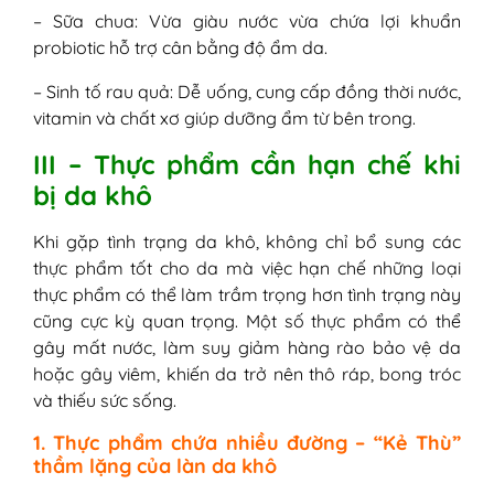
– Sữa chua: Vừa giàu nước vừa chứa lợi khuẩn
probiotic hỗ trợ cân bằng độ ẩm da.
– Sinh tố rau quả: Dễ uống, cung cấp đồng thời nước,
vitamin và chất xơ giúp dưỡng ẩm từ bên trong.
III – Thực phẩm cần hạn chế khi
bị da khô
Khi gặp tình trạng da khô, không chỉ bổ sung các
thực phẩm tốt cho da mà việc hạn chế những loại
thực phẩm có thể làm trầm trọng hơn tình trạng này
cũng cực kỳ quan trọng. Một số thực phẩm có thể
gây mất nước, làm suy giảm hàng rào bảo vệ da
hoặc gây viêm, khiến da trở nên thô ráp, bong tróc
và thiếu sức sống.
1. Thực phẩm chứa nhiều đường – “Kẻ Thù”
thầm lặng của làn da khô