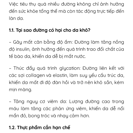
Việc tiêu thụ quá nhiều đường không chỉ ảnh hưởng
đến sức khỏe tổng thể mà còn tác động trực tiếp đến
làn da.
1.1. Tại sao đường có hại cho da khô?
– Gây mất cân bằng độ ẩm: Đường làm tăng nồng
độ insulin, ảnh hưởng đến quá trình trao đổi chất của
tế bào da, khiến da dễ bị mất nước.
– Thúc đẩy quá trình glycation: Đường liên kết với
các sợi collagen và elastin, làm suy yếu cấu trúc da,
khiến da mất đi độ đàn hồi và trở nên khô sần, kém
mịn màng.
– Tăng nguy cơ viêm da: Lượng đường cao trong
máu làm tăng các phản ứng viêm, khiến da dễ nổi
mẩn đỏ, bong tróc và nhạy cảm hơn.
1.2. Thực phẩm cần hạn chế