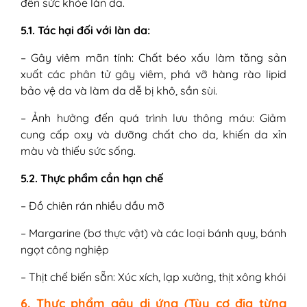
đến sức khỏe làn da.
5.1. Tác hại đối với làn da:
– Gây viêm mãn tính: Chất béo xấu làm tăng sản
xuất các phân tử gây viêm, phá vỡ hàng rào lipid
bảo vệ da và làm da dễ bị khô, sần sùi.
– Ảnh hưởng đến quá trình lưu thông máu: Giảm
cung cấp oxy và dưỡng chất cho da, khiến da xỉn
màu và thiếu sức sống.
5.2. Thực phẩm cần hạn chế
– Đồ chiên rán nhiều dầu mỡ
– Margarine (bơ thực vật) và các loại bánh quy, bánh
ngọt công nghiệp
– Thịt chế biến sẵn: Xúc xích, lạp xưởng, thịt xông khói
6. Thực phẩm gây dị ứng (Tùy cơ địa từng