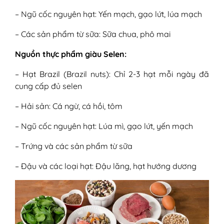
– Ngũ cốc nguyên hạt: Yến mạch, gạo lứt, lúa mạch
– Các sản phẩm từ sữa: Sữa chua, phô mai
Nguồn thực phẩm giàu Selen:
– Hạt Brazil (Brazil nuts): Chỉ 2-3 hạt mỗi ngày đã
cung cấp đủ selen
– Hải sản: Cá ngừ, cá hồi, tôm
– Ngũ cốc nguyên hạt: Lúa mì, gạo lứt, yến mạch
– Trứng và các sản phẩm từ sữa
– Đậu và các loại hạt: Đậu lăng, hạt hướng dương