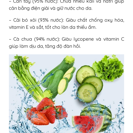
– Cần tây (95% nước): Chứa nhiều kali và natri giúp
cân bằng điện giải và giữ nước cho da.
– Cải bó xôi (93% nước): Giàu chất chống oxy hóa,
vitamin E và sắt, tốt cho làn da thiếu ẩm.
– Cà chua (94% nước): Giàu lycopene và vitamin C
giúp làm dịu da, tăng độ đàn hồi.