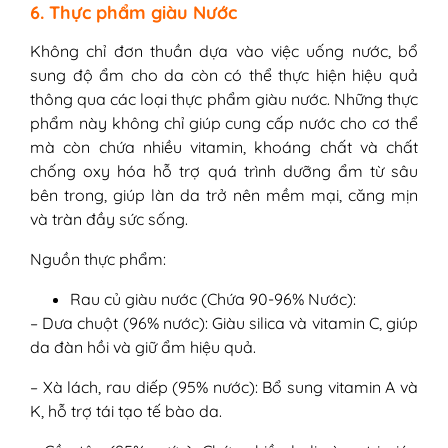
6. Thực phẩm giàu Nước
Không chỉ đơn thuần dựa vào việc uống nước, bổ
sung độ ẩm cho da còn có thể thực hiện hiệu quả
thông qua các loại thực phẩm giàu nước. Những thực
phẩm này không chỉ giúp cung cấp nước cho cơ thể
mà còn chứa nhiều vitamin, khoáng chất và chất
chống oxy hóa hỗ trợ quá trình dưỡng ẩm từ sâu
bên trong, giúp làn da trở nên mềm mại, căng mịn
và tràn đầy sức sống.
Nguồn thực phẩm:
Rau củ giàu nước (Chứa 90-96% Nước):
– Dưa chuột (96% nước): Giàu silica và vitamin C, giúp
da đàn hồi và giữ ẩm hiệu quả.
– Xà lách, rau diếp (95% nước): Bổ sung vitamin A và
K, hỗ trợ tái tạo tế bào da.