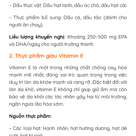
– Dầu thực vật: Dầu hạt lanh, dầu óc chó, dầu hạt cải.
– Thực phẩm bổ sung: Dầu cá, dầu tảo (dành cho
người ăn chay).
Liều lượng khuyến nghị:
Khoảng 250–500 mg EPA
và DHA/ngày cho người trưởng thành.
2. Thực phẩm giàu Vitamin E
Vitamin E là một trong những chất chống oxy hóa
mạnh mẽ nhất, đóng vai trò quan trọng trong việc
duy trì làn da khỏe mạnh và rạng rỡ. Đặc biệt đối với
làn da khô, vitamin E không chỉ giúp giữ ẩm mà còn
bảo vệ da khỏi các tác nhân gây hại từ môi trường,
ngăn ngừa lão hóa sớm.
Nguồn thực phẩm:
– Các loại hạt: Hạnh nhân, hạt hướng dương, hạt dẻ
cười, hạt bí ngô.