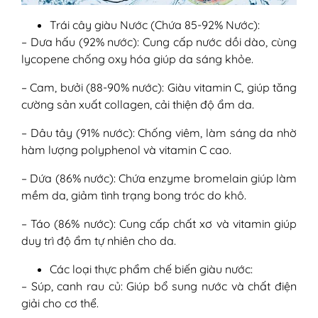
Trái cây giàu Nước (Chứa 85-92% Nước):
– Dưa hấu (92% nước): Cung cấp nước dồi dào, cùng
lycopene chống oxy hóa giúp da sáng khỏe.
– Cam, bưởi (88-90% nước): Giàu vitamin C, giúp tăng
cường sản xuất collagen, cải thiện độ ẩm da.
– Dâu tây (91% nước): Chống viêm, làm sáng da nhờ
hàm lượng polyphenol và vitamin C cao.
– Dứa (86% nước): Chứa enzyme bromelain giúp làm
mềm da, giảm tình trạng bong tróc do khô.
– Táo (86% nước): Cung cấp chất xơ và vitamin giúp
duy trì độ ẩm tự nhiên cho da.
Các loại thực phẩm chế biến giàu nước:
– Súp, canh rau củ: Giúp bổ sung nước và chất điện
giải cho cơ thể.