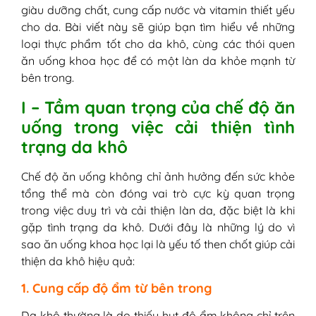
từ thực phẩm
giàu dưỡng chất, cung cấp nước và vitamin thiết yếu
II - Da khô nên ăn uống gì? Các nhóm thực
cho da. Bài viết này sẽ giúp bạn tìm hiểu về những
phẩm tốt cho da khô
loại thực phẩm tốt cho da khô, cùng các thói quen
1. Thực phẩm giàu Axit Béo Omega-3
ăn uống khoa học để có một làn da khỏe mạnh từ
2. Thực phẩm giàu Vitamin E
bên trong.
3. Thực phẩm giàu Vitamin C
I – Tầm quan trọng của chế độ ăn
4. Thực phẩm giàu Vitamin A và
uống trong việc cải thiện tình
Beta-Carotene
5. Thực phẩm giàu Kẽm và Selen
trạng da khô
6. Thực phẩm giàu Nước
III - Thực phẩm cần hạn chế khi bị da khô
Chế độ ăn uống không chỉ ảnh hưởng đến sức khỏe
1. Thực phẩm chứa nhiều đường – “Kẻ
tổng thể mà còn đóng vai trò cực kỳ quan trọng
Thù” thầm lặng của làn da khô
trong việc duy trì và cải thiện làn da, đặc biệt là khi
2. Thực phẩm chứa nhiều muối - “Thủ
gặp tình trạng da khô. Dưới đây là những lý do vì
Phạm” khiến da mất nước nhanh
sao ăn uống khoa học lại là yếu tố then chốt giúp cải
chóng
thiện da khô hiệu quả:
3. Caffein – “Con Dao Hai Lưỡi” đối
1. Cung cấp độ ẩm từ bên trong
với da khô
4. Rượu Bia – “Kẻ Phá Hoại” độ ẩm tự
Da khô thường là do thiếu hụt độ ẩm không chỉ trên