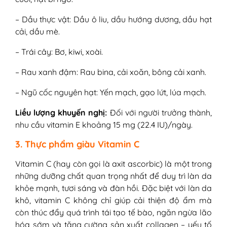
– Dầu thực vật: Dầu ô liu, dầu hướng dương, dầu hạt
cải, dầu mè.
– Trái cây: Bơ, kiwi, xoài.
– Rau xanh đậm: Rau bina, cải xoăn, bông cải xanh.
– Ngũ cốc nguyên hạt: Yến mạch, gạo lứt, lúa mạch.
Liều lượng khuyến nghị:
Đối với người trưởng thành,
nhu cầu vitamin E khoảng 15 mg (22.4 IU)/ngày.
3. Thực phẩm giàu Vitamin C
Vitamin C (hay còn gọi là axit ascorbic) là một trong
những dưỡng chất quan trọng nhất để duy trì làn da
khỏe mạnh, tươi sáng và đàn hồi. Đặc biệt với làn da
khô, vitamin C không chỉ giúp cải thiện độ ẩm mà
còn thúc đẩy quá trình tái tạo tế bào, ngăn ngừa lão
hóa sớm và tăng cường sản xuất collagen – yếu tố