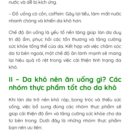
nước và dễ bị kích ứng.
– Đồ uống có cồn, caffein: Gây lợi tiểu, làm mất nước
nhanh chóng và khiến da khô hơn.
Chế độ ăn uống là yếu tố nền tảng giúp làn da duy
trì độ ẩm, phục hồi các tổn thương và tăng cường
sức khỏe tổng thể của da. Kết hợp với việc chăm sóc
da từ bên ngoài, một chế độ ăn lành mạnh sẽ mang
lại hiệu quả rõ rệt trong việc cải thiện tình trạng da
khô.
II – Da khô nên ăn uống gì? Các
nhóm thực phẩm tốt cho da khô
Khi làn da trở nên khô ráp, bong tróc và thiếu sức
sống, việc bổ sung đúng các nhóm thực phẩm sẽ
giúp cải thiện độ ẩm và tăng cường sức khỏe cho da
từ bên trong. Dưới đây là những nhóm thực phẩm
bạn nên ưu tiên: