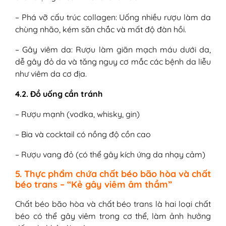
– Phá vỡ cấu trúc collagen: Uống nhiều rượu làm da
chùng nhão, kém săn chắc và mất độ đàn hồi.
– Gây viêm da: Rượu làm giãn mạch máu dưới da,
dễ gây đỏ da và tăng nguy cơ mắc các bệnh da liễu
như viêm da cơ địa.
4.2. Đồ uống cần tránh
– Rượu mạnh (vodka, whisky, gin)
– Bia và cocktail có nồng độ cồn cao
– Rượu vang đỏ (có thể gây kích ứng da nhạy cảm)
5. Thực phẩm chứa chất béo bão hòa và chất
béo trans – “Kẻ gây viêm âm thầm”
Chất béo bão hòa và chất béo trans là hai loại chất
béo có thể gây viêm trong cơ thể, làm ảnh hưởng