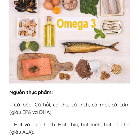
Nguồn thực phẩm:
– Cá béo: Cá hồi, cá thu, cá trích, cá mòi, cá cơm
(giàu EPA và DHA).
– Hạt và quả hạch: Hạt chia, hạt lanh, hạt óc chó
(giàu ALA).