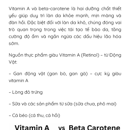
Vitamin A và beta-carotene là hai dưỡng chất thiết
yếu giúp duy trì làn da khỏe mạnh, mịn màng và
đàn hồi. Đặc biệt đối với làn da khô, chúng đóng vai
trò quan trọng trong việc tái tạo tế bào da, tăng
cường độ ẩm và ngăn ngừa các dấu hiệu lão hóa
sớm.
Nguồn thực phẩm giàu Vitamin A (Retinol) – từ Động
Vật:
– Gan động vật (gan bò, gan gà) – cực kỳ giàu
vitamin A
– Lòng đỏ trứng
– Sữa và các sản phẩm từ sữa (sữa chua, phô mai)
– Cá béo (cá thu, cá hồi)