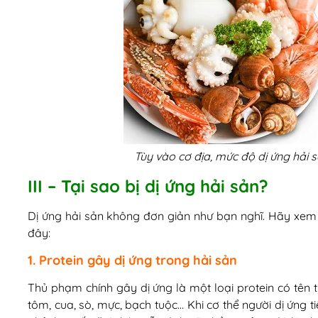
Tùy vào cơ địa, mức độ dị ứng hải 
III – Tại sao bị dị ứng hải sản?
Dị ứng hải sản không đơn giản như bạn nghĩ. Hãy xem l
đây:
1. Protein gây dị ứng trong hải sản
Thủ phạm chính gây dị ứng là một loại protein có tên 
tôm, cua, sò, mực, bạch tuộc… Khi cơ thể người dị ứng t