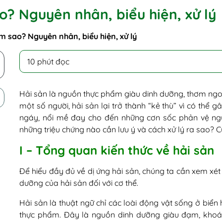
o? Nguyên nhân, biểu hiện, xử lý
àm sao? Nguyên nhân, biểu hiện, xử lý
10 phút đọc
Hải sản là nguồn thực phẩm giàu dinh dưỡng, thơm ngon 
một số người, hải sản lại trở thành “kẻ thù” vì có thể
ngáy, nổi mề đay cho đến những cơn sốc phản vệ n
những triệu chứng nào cần lưu ý và cách xử lý ra sao? Cù
I – Tổng quan kiến thức về hải sản
Để hiểu đầy đủ về dị ứng hải sản, chúng ta cần xem xét 
dưỡng của hải sản đối với cơ thể.
Hải sản là thuật ngữ chỉ các loài động vật sống ở biể
thực phẩm. Đây là nguồn dinh dưỡng giàu đạm, khoán