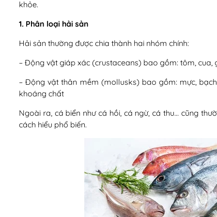
khỏe.
1. Phân loại hải sản
Hải sản thường được chia thành hai nhóm chính:
– Động vật giáp xác (crustaceans) bao gồm: tôm, cua, 
– Động vật thân mềm (mollusks) bao gồm: mực, bạch tu
khoáng chất
Ngoài ra, cá biển như cá hồi, cá ngừ, cá thu… cũng t
cách hiểu phổ biến.