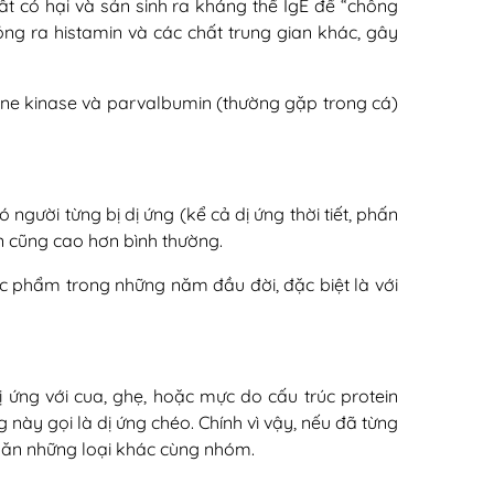
ất có hại và sản sinh ra kháng thể IgE để “chống
hóng ra histamin và các chất trung gian khác, gây
ine kinase và parvalbumin (thường gặp trong cá)
 người từng bị dị ứng (kể cả dị ứng thời tiết, phấn
n cũng cao hơn bình thường.
ực phẩm trong những năm đầu đời, đặc biệt là với
 ứng với cua, ghẹ, hoặc mực do cấu trúc protein
 này gọi là dị ứng chéo. Chính vì vậy, nếu đã từng
i ăn những loại khác cùng nhóm.