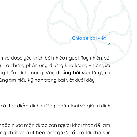
Chia sẻ bài viết
và được yêu thích bởi nhiều người. Tuy nhiên, với
 gây ra những phản ứng dị ứng khó lường – từ ngứa
guy hiểm tính mạng. Vậy
dị ứng hải sản
là gì, có
ng tìm hiểu kỹ hơn trong bài viết dưới đây.
cả đặc điểm dinh dưỡng, phân loại và giá trị dinh
n hoặc nước mặn được con người khai thác để làm
g chất và axit béo omega-3, rất có lợi cho sức