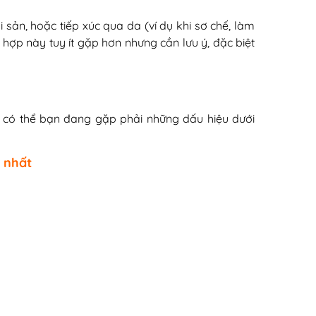
ải sản, hoặc tiếp xúc qua da (ví dụ khi sơ chế, làm
hợp này tuy ít gặp hơn nhưng cần lưu ý, đặc biệt
t có thể bạn đang gặp phải những dấu hiệu dưới
n nhất