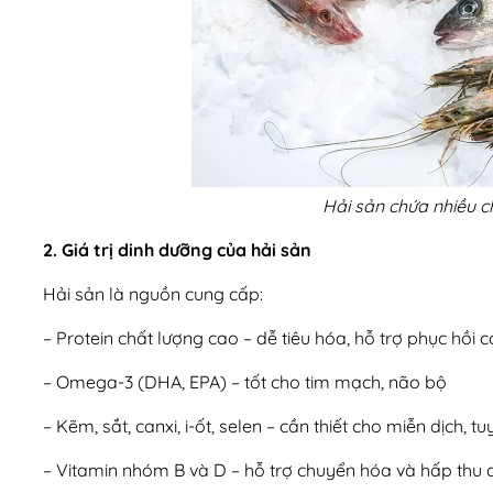
Hải sản chứa nhiều c
2. Giá trị dinh dưỡng của hải sản
Hải sản là nguồn cung cấp:
– Protein chất lượng cao – dễ tiêu hóa, hỗ trợ phục hồi c
– Omega-3 (DHA, EPA) – tốt cho tim mạch, não bộ
– Kẽm, sắt, canxi, i-ốt, selen – cần thiết cho miễn dịch, 
– Vitamin nhóm B và D – hỗ trợ chuyển hóa và hấp thu 