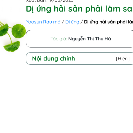
Xuất bản: 19/05/2025
Dị ứng hải sản phải làm sa
Yoosun Rau má
/
Dị ứng
/
Dị ứng hải sản phải l
Tác giả:
Nguyễn Thị Thu Hà
Nội dung chính
[Hiện]
I - Tổng quan kiến thức về hải sản
II - Dị ứng hải sản là gì?
III - Tại sao bị dị ứng hải sản?
1. Protein gây dị ứng trong hải sản
2. Yếu tố cơ địa và di truyền
3. Dị ứng chéo giữa các loại hải sản
4. Môi trường và yếu tố tiếp xúc
gián tiếp
IV - Dấu hiệu bị dị ứng hải sản