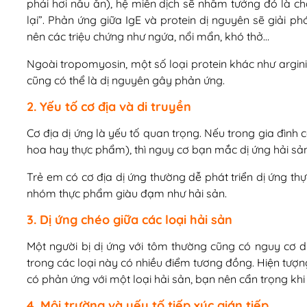
phải hơi nấu ăn), hệ miễn dịch sẽ nhầm tưởng đó là ch
lại”. Phản ứng giữa IgE và protein dị nguyên sẽ giải p
nên các triệu chứng như ngứa, nổi mẩn, khó thở…
Ngoài tropomyosin, một số loại protein khác như argin
cũng có thể là dị nguyên gây phản ứng.
2. Yếu tố cơ địa và di truyền
Cơ địa dị ứng là yếu tố quan trọng. Nếu trong gia đình có
hoa hay thực phẩm), thì nguy cơ bạn mắc dị ứng hải sả
Trẻ em có cơ địa dị ứng thường dễ phát triển dị ứng th
nhóm thực phẩm giàu đạm như hải sản.
3. Dị ứng chéo giữa các loại hải sản
Một người bị dị ứng với tôm thường cũng có nguy cơ dị
trong các loại này có nhiều điểm tương đồng. Hiện tượng
có phản ứng với một loại hải sản, bạn nên cẩn trọng kh
4. Môi trường và yếu tố tiếp xúc gián tiếp