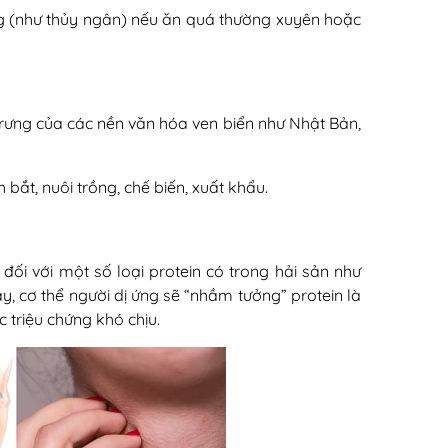
ặng (như thủy ngân) nếu ăn quá thường xuyên hoặc
trưng của các nền văn hóa ven biển như Nhật Bản,
 bắt, nuôi trồng, chế biến, xuất khẩu.
ối với một số loại protein có trong hải sản như
y, cơ thể người dị ứng sẽ “nhầm tưởng” protein là
 triệu chứng khó chịu.