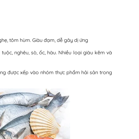
ghẹ, tôm hùm. Giàu đạm, dễ gây dị ứng
ộc, nghêu, sò, ốc, hàu. Nhiều loại giàu kẽm và
hường được xếp vào nhóm thực phẩm hải sản trong