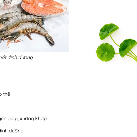
hất dinh dưỡng
ơ thể
tuyến giáp, xương khớp
dinh dưỡng