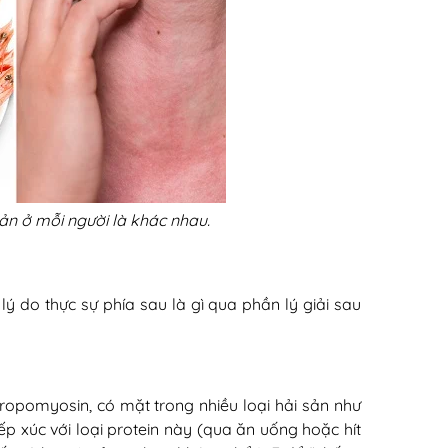
sản ở mỗi người là khác nhau.
ý do thực sự phía sau là gì qua phần lý giải sau
tropomyosin, có mặt trong nhiều loại hải sản như
iếp xúc với loại protein này (qua ăn uống hoặc hít