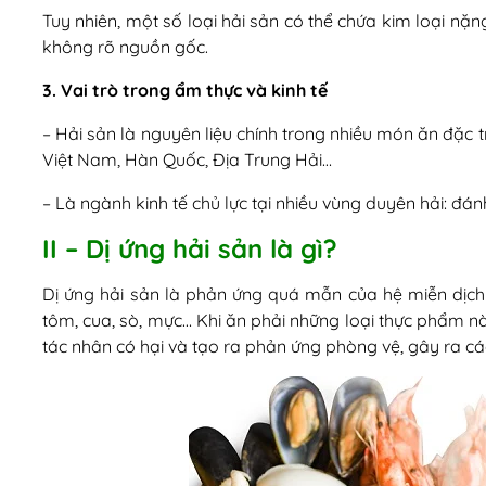
Tuy nhiên, một số loại hải sản có thể chứa kim loại n
không rõ nguồn gốc.
3. Vai trò trong ẩm thực và kinh tế
– Hải sản là nguyên liệu chính trong nhiều món ăn đặc 
Việt Nam, Hàn Quốc, Địa Trung Hải…
– Là ngành kinh tế chủ lực tại nhiều vùng duyên hải: đánh
II – Dị ứng hải sản là gì?
Dị ứng hải sản là phản ứng quá mẫn của hệ miễn dịch đ
tôm, cua, sò, mực… Khi ăn phải những loại thực phẩm nà
tác nhân có hại và tạo ra phản ứng phòng vệ, gây ra các