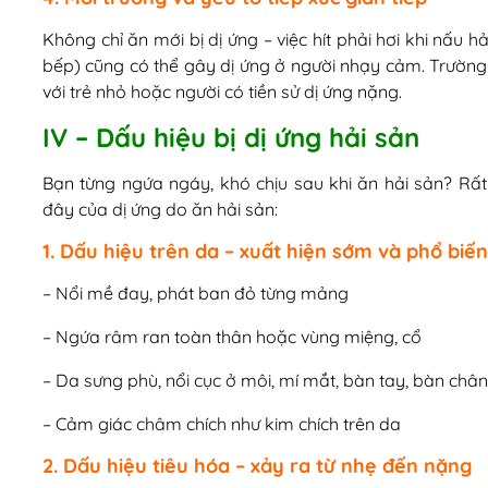
Không chỉ ăn mới bị dị ứng – việc hít phải hơi khi nấu h
bếp) cũng có thể gây dị ứng ở người nhạy cảm. Trường 
với trẻ nhỏ hoặc người có tiền sử dị ứng nặng.
IV – Dấu hiệu bị dị ứng hải sản
Bạn từng ngứa ngáy, khó chịu sau khi ăn hải sản? Rấ
đây của dị ứng do ăn hải sản:
1. Dấu hiệu trên da – xuất hiện sớm và phổ biế
– Nổi mề đay, phát ban đỏ từng mảng
– Ngứa râm ran toàn thân hoặc vùng miệng, cổ
– Da sưng phù, nổi cục ở môi, mí mắt, bàn tay, bàn chân
– Cảm giác châm chích như kim chích trên da
2. Dấu hiệu tiêu hóa – xảy ra từ nhẹ đến nặng