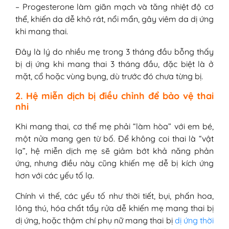
– Progesterone làm giãn mạch và tăng nhiệt độ cơ
thể, khiến da dễ khô rát, nổi mẩn, gây viêm da dị ứng
khi mang thai.
Đây là lý do nhiều mẹ trong 3 tháng đầu bỗng thấy
bị dị ứng khi mang thai 3 tháng đầu, đặc biệt là ở
mặt, cổ hoặc vùng bụng, dù trước đó chưa từng bị.
2. Hệ miễn dịch bị điều chỉnh để bảo vệ thai
nhi
Khi mang thai, cơ thể mẹ phải “làm hòa” với em bé,
một nửa mang gen từ bố. Để không coi thai là “vật
lạ”, hệ miễn dịch mẹ sẽ giảm bớt khả năng phản
ứng, nhưng điều này cũng khiến mẹ dễ bị kích ứng
hơn với các yếu tố lạ.
Chính vì thế, các yếu tố như thời tiết, bụi, phấn hoa,
lông thú, hóa chất tẩy rửa dễ khiến mẹ mang thai bị
dị ứng, hoặc thậm chí phụ nữ mang thai bị
dị ứng thời