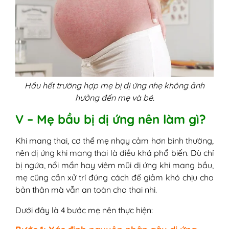
Hầu hết trường hợp mẹ bị dị ứng nhẹ không ảnh
hưởng đến mẹ và bé.
V – Mẹ bầu bị dị ứng nên làm gì?
Khi mang thai, cơ thể mẹ nhạy cảm hơn bình thường,
nên dị ứng khi mang thai là điều khá phổ biến. Dù chỉ
bị ngứa, nổi mẩn hay viêm mũi dị ứng khi mang bầu,
mẹ cũng cần xử trí đúng cách để giảm khó chịu cho
bản thân mà vẫn an toàn cho thai nhi.
Dưới đây là 4 bước mẹ nên thực hiện: