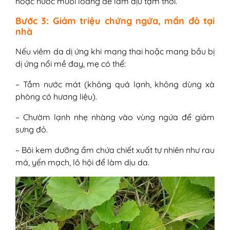
hoặc nước muối loãng để làm dịu tạm thời.
Bước 3: Giảm triệu chứng ngứa, mẩn đỏ tại
nhà
Nếu viêm da dị ứng khi mang thai hoặc mang bầu bị
dị ứng nổi mề đay, mẹ có thể:
– Tắm nước mát (không quá lạnh, không dùng xà
phòng có hương liệu).
– Chườm lạnh nhẹ nhàng vào vùng ngứa để giảm
sưng đỏ.
– Bôi kem dưỡng ẩm chứa chiết xuất tự nhiên như rau
má, yến mạch, lô hội để làm dịu da.