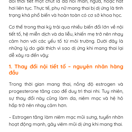
đổi thời tiết một chút là da nổi mẩn, ngứa, hoặc hắt
hơi liên tục. Thực tế, phụ nữ mang thai bị dị ứng là tình
trạng khá phổ biến và hoàn toàn có cơ sở khoa học.
Cơ thể trong thai kỳ trải qua nhiều biến đổi lớn về nội
tiết tố, hệ miễn dịch và da liễu, khiến mẹ trở nên nhạy
cảm hơn với các yếu tố từ môi trường. Dưới đây là
những lý do giải thích vì sao dị ứng khi mang thai lại
dễ xảy ra đến vậy:
1. Thay đổi nội tiết tố – nguyên nhân hàng
đầu
Trong thời gian mang thai, nồng độ estrogen và
progesterone tăng cao để duy trì thai nhi. Tuy nhiên,
sự thay đổi này cũng làm da, niêm mạc và hệ hô
hấp trở nên nhạy cảm hơn.
– Estrogen tăng làm niêm mạc mũi sưng, tuyến nhờn
hoạt động mạnh, gây viêm mũi dị ứng khi mang thai.