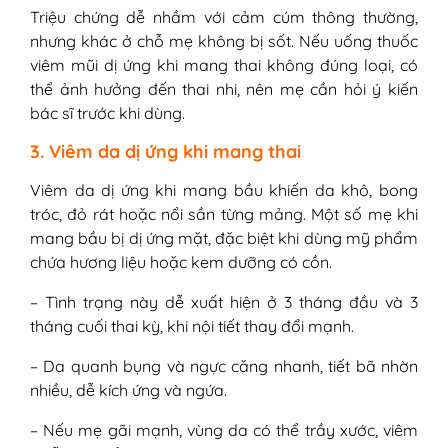
Triệu chứng dễ nhầm với cảm cúm thông thường,
nhưng khác ở chỗ mẹ không bị sốt. Nếu uống thuốc
viêm mũi dị ứng khi mang thai không đúng loại, có
thể ảnh hưởng đến thai nhi, nên mẹ cần hỏi ý kiến
bác sĩ trước khi dùng.
3. Viêm da dị ứng khi mang thai
Viêm da dị ứng khi mang bầu khiến da khô, bong
tróc, đỏ rát hoặc nổi sần từng mảng. Một số mẹ khi
mang bầu bị dị ứng mặt, đặc biệt khi dùng mỹ phẩm
chứa hương liệu hoặc kem dưỡng có cồn.
– Tình trạng này dễ xuất hiện ở 3 tháng đầu và 3
tháng cuối thai kỳ, khi nội tiết thay đổi mạnh.
– Da quanh bụng và ngực căng nhanh, tiết bã nhờn
nhiều, dễ kích ứng và ngứa.
– Nếu mẹ gãi mạnh, vùng da có thể trầy xước, viêm