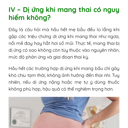
IV – Dị ứng khi mang thai có nguy
hiểm không?
Đây là câu hỏi mà hầu hết mẹ bầu đều lo lắng khi
gặp các triệu chứng dị ứng khi mang thai như ngứa,
nổi mề đay hay hắt hơi sổ mũi. Thực tế, mang thai bị
dị ứng có sao không còn tùy thuộc vào nguyên nhân,
mức độ phản ứng và giai đoạn thai kỳ.
Hầu hết các trường hợp dị ứng khi mang bầu chỉ gây
khó chịu tạm thời, không ảnh hưởng đến thai nhi. Tuy
nhiên, nếu dị ứng nặng hoặc mẹ tự ý dùng thuốc
không phù hợp, hậu quả có thể nghiêm trọng hơn.