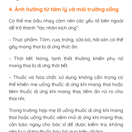
4. Ảnh hưởng từ tâm lý và môi trường sống
Cơ thể mẹ bầu nhạy cảm nên các yếu tố bên ngoài
dễ trở thành “tác nhân kích ứng”:
– Thực phẩm: Tôm, cua, trứng, sữa bò, hải sản có thể
gây mang thai bị dị ứng thức ăn.
– Thời tiết: Nóng, lạnh thất thường khiến phụ nữ
mang thai bị dị ứng thời tiết.
– Thuốc và hóa chất: sử dụng không cẩn trọng có
thể khiến mẹ uống thuốc dị ứng khi mang thai hoặc
tiêm thuốc dị ứng khi mang thai, tiềm ẩn rủi ro cho
thai nhi.
Trong trường hợp mẹ lỡ uống thuốc dị ứng khi mang
thai hoặc uống thuốc viêm mũi dị ứng khi mang thai,
cần báo ngay cho bác sĩ để được kiểm tra, không
nên tự ý dừng thuốc hay bỏ qua triệu chứng.