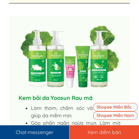
Kem bôi da Yoosun Rau má
Shopee Miền Bắc
Làm thơm, chăm sóc và dưỡng da,
giúp da mềm mịn.
Shopee Miền Nam
Góp phần ngăn ngừa mụn. Làm mờ
các vết sẹo, vết thâm do mụn.
Chat messenger
Xem điểm bán
Dưỡng ẩm da, làm dịu da do khô da,