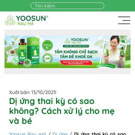
Skip to main content
Xuất bản: 13/10/2025
Dị ứng thai kỳ có sao
không? Cách xử lý cho mẹ
và bé
Yoosun Rau má
/
Dị ứng
/
Dị ứng thai kỳ có sao