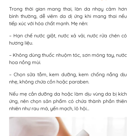
Trong thời gian mang thai, làn da nhạy cảm hơn
bình thường, dễ viêm da dị ứng khi mang thai nếu
tiếp xúc với hóa chất mạnh. Mẹ nên:
– Hạn chế nước giặt, nước xả vải, nước rửa chén có
hương liệu.
– Không dùng thuốc nhuộm tóc, sơn móng tay, nước
hoa nồng mùi.
– Chọn sữa tắm, kem dưỡng, kem chống nắng dịu
nhẹ, không chứa cồn hoặc paraben.
Nếu mẹ cần dưỡng da hoặc làm dịu vùng da bị kích
ứng, nên chọn sản phẩm có chứa thành phần thiên
nhiên như rau má, yến mạch, lô hội…