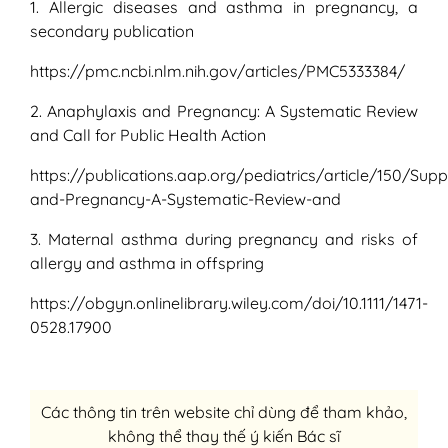
1. Allergic diseases and asthma in pregnancy, a
secondary publication
https://pmc.ncbi.nlm.nih.gov/articles/PMC5333384/
2. Anaphylaxis and Pregnancy: A Systematic Review
and Call for Public Health Action
https://publications.aap.org/pediatrics/article/150/S
and-Pregnancy-A-Systematic-Review-and
3. Maternal asthma during pregnancy and risks of
allergy and asthma in offspring
https://obgyn.onlinelibrary.wiley.com/doi/10.1111/1471-
0528.17900
Các thông tin trên website chỉ dùng để tham khảo,
không thể thay thế ý kiến Bác sĩ