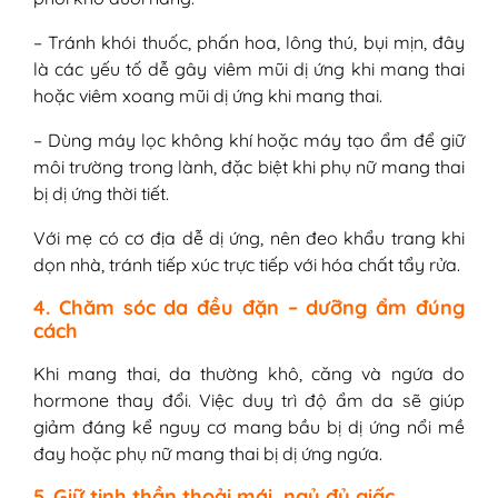
– Tránh khói thuốc, phấn hoa, lông thú, bụi mịn, đây
là các yếu tố dễ gây viêm mũi dị ứng khi mang thai
hoặc viêm xoang mũi dị ứng khi mang thai.
– Dùng máy lọc không khí hoặc máy tạo ẩm để giữ
môi trường trong lành, đặc biệt khi phụ nữ mang thai
bị dị ứng thời tiết.
Với mẹ có cơ địa dễ dị ứng, nên đeo khẩu trang khi
dọn nhà, tránh tiếp xúc trực tiếp với hóa chất tẩy rửa.
4. Chăm sóc da đều đặn – dưỡng ẩm đúng
cách
Khi mang thai, da thường khô, căng và ngứa do
hormone thay đổi. Việc duy trì độ ẩm da sẽ giúp
giảm đáng kể nguy cơ mang bầu bị dị ứng nổi mề
đay hoặc phụ nữ mang thai bị dị ứng ngứa.
5. Giữ tinh thần thoải mái, ngủ đủ giấc