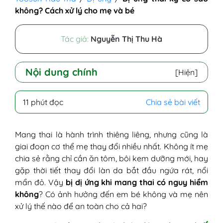
không? Cách xử lý cho mẹ và bé
Tác giả:
Nguyễn Thị Thu Hà
Nội dung chính
[Hiện]
I - Dị ứng thai kỳ là như thế nào?
11 phút đọc
Chia sẻ bài viết
II - Vì sao phụ nữ mang thai dễ bị dị ứng?
1. Thay đổi nội tiết tố - nguyên nhân
hàng đầu
Mang thai là hành trình thiêng liêng, nhưng cũng là
2. Hệ miễn dịch bị điều chỉnh để bảo
giai đoạn cơ thể mẹ thay đổi nhiều nhất. Không ít mẹ
vệ thai nhi
chia sẻ rằng chỉ cần ăn tôm, bôi kem dưỡng mới, hay
3. Da và niêm mạc nhạy cảm hơn
gặp thời tiết thay đổi làn da bắt đầu ngứa rát, nổi
bình thường
mẩn đỏ. Vậy
bị dị ứng khi mang thai có nguy hiểm
4. Ảnh hưởng từ tâm lý và môi trường
không
? Có ảnh hưởng đến em bé không và mẹ nên
sống
xử lý thế nào để an toàn cho cả hai?
5. Tiếp xúc với tác nhân gây dị ứng