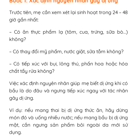
Bước 1: Xác định nguyên nhân gây dị ứng
Trước tiên, mẹ cần xem xét lại sinh hoạt trong 24 – 48
giờ gần nhất:
– Có ăn thực phẩm lạ (tôm, cua, trứng, sữa bò…)
không?
– Có thay đổi mỹ phẩm, nước giặt, sữa tắm không?
– Có tiếp xúc với bụi, lông thú, phấn hoa hoặc hóa
chất tẩy rửa không?
Việc xác định nguyên nhân giúp mẹ biết dị ứng khi có
bầu là do đâu và ngưng tiếp xúc ngay với tác nhân
gây dị ứng.
Ví dụ: nếu mang thai bị dị ứng thức ăn, hãy dừng
món đó và uống nhiều nước; nếu mang bầu bị dị ứng
mặt, cần ngưng sản phẩm bôi ngoài da mới sử
dụng.