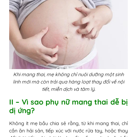
Bước 4: Đi khám bác sĩ khi có dấu
hiệu bất thường
VI - Cách phòng tránh dị ứng khi mang thai
1. Ăn uống lành mạnh, chọn thực
phẩm an toàn
2. Tránh tiếp xúc với hóa chất và mỹ
phẩm lạ
3. Giữ vệ sinh cơ thể và môi trường
sống sạch sẽ
4. Chăm sóc da đều đặn - dưỡng ẩm
Khi mang thai, mẹ không chỉ nuôi dưỡng một sinh
đúng cách
linh mới mà còn trải qua hàng loạt thay đổi về nội
5. Giữ tinh thần thoải mái, ngủ đủ giấc
tiết, miễn dịch và tâm lý.
6. Kiểm tra sức khỏe định kỳ và trao
II – Vì sao phụ nữ mang thai dễ bị
đổi với bác sĩ
dị ứng?
Không ít mẹ bầu chia sẻ rằng, từ khi mang thai, chỉ
cần ăn hải sản, tiếp xúc với nước rửa tay, hoặc thay