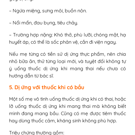
– Ngứa miệng, sưng môi, buồn nôn.
– Nổi mẩn, đau bụng, tiêu chảy.
– Trường hợp nặng: Khó thở, phù lưỡi, chóng mặt, hạ
huyết áp, có thể là sốc phản vệ, cần đi viện ngay.
Nếu mẹ từng có tiền sử dị ứng thực phẩm, nên chia
nhỏ bữa ăn, thử từng loại mới, và tuyệt đối không tự
ý uống thuốc dị ứng khi mang thai nếu chưa có
hướng dẫn từ bác sĩ.
5. Dị ứng với thuốc khi có bầu
Một số mẹ vô tình uống thuốc dị ứng khi có thai, hoặc
lỡ uống thuốc dị ứng khi mang thai mà không biết
mình đang mang bầu. Cũng có mẹ được tiêm thuốc
hay dùng thuốc cảm, kháng sinh không phù hợp.
Triệu chứng thường gồm: