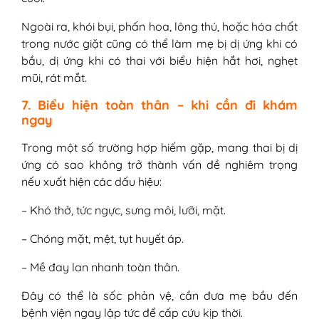
Ngoài ra, khói bụi, phấn hoa, lông thú, hoặc hóa chất
trong nước giặt cũng có thể làm mẹ bị dị ứng khi có
bầu, dị ứng khi có thai với biểu hiện hắt hơi, nghẹt
mũi, rát mắt.
7. Biểu hiện toàn thân – khi cần đi khám
ngay
Trong một số trường hợp hiếm gặp, mang thai bị dị
ứng có sao không trở thành vấn đề nghiêm trọng
nếu xuất hiện các dấu hiệu:
– Khó thở, tức ngực, sưng môi, lưỡi, mặt.
– Chóng mặt, mệt, tụt huyết áp.
– Mề đay lan nhanh toàn thân.
Đây có thể là sốc phản vệ, cần đưa mẹ bầu đến
bệnh viện ngay lập tức để cấp cứu kịp thời.