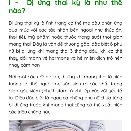
I – Dị ứng thai kỳ là như thế
thường gặp
nào?
III - Biểu hiện dị ứng khi mang bầu
1. Ngứa, nổi mẩn đỏ hoặc nổi mề đay
Dị ứng thai kỳ là tình trạng cơ thể mẹ bầu phản ứng
2. Viêm mũi dị ứng khi mang thai
quá mức với các tác nhân bên ngoài như thức ăn,
3. Viêm da dị ứng khi mang thai
thời tiết, mỹ phẩm hoặc thuốc trong suốt thời gian
4. Mang thai bị dị ứng thức ăn
mang thai. Đây là vấn đề thường gặp, đặc biệt ở phụ
5. Dị ứng với thuốc khi có bầu
nữ bị dị ứng khi mang thai 3 tháng đầu, khi cơ thể
6. Dị ứng do thời tiết, môi trường
thay đổi mạnh về hormone và hệ miễn dịch trở nên
7. Biểu hiện toàn thân - khi cần đi
nhạy cảm hơn.
khám ngay
IV - Dị ứng khi mang thai có nguy hiểm
Nói một cách đơn giản, dị ứng khi mang thai là hiện
không?
tượng cơ thể người mẹ sản sinh ra các chất trung
V - Mẹ bầu bị dị ứng nên làm gì?
gian gây viêm (như histamin) khi tiếp xúc với yếu tố
Bước 1: Xác định nguyên nhân gây dị
lạ. Điều đặc biệt là ngay cả những phụ nữ chưa từng
ứng
bị dị ứng trước khi mang thai cũng có thể xuất hiện
Bước 2: Ngưng tác nhân và bảo vệ
các triệu chứng này.
vùng da bị dị ứng
Bước 3: Giảm triệu chứng ngứa, mẩn
đỏ tại nhà