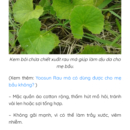
Kem bôi chứa chiết xuất rau má giúp làm dịu da cho
mẹ bầu.
(Xem thêm:
Yoosun Rau má có dùng được cho mẹ
bầu không?
)
– Mặc quần áo cotton rộng, thấm hút mồ hôi, tránh
vải len hoặc sợi tổng hợp.
– Không gãi mạnh, vì có thể làm trầy xước, viêm
nhiễm.