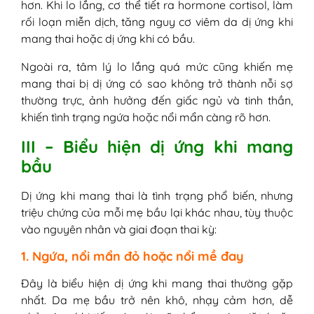
hơn. Khi lo lắng, cơ thể tiết ra hormone cortisol, làm
rối loạn miễn dịch, tăng nguy cơ viêm da dị ứng khi
mang thai hoặc dị ứng khi có bầu.
Ngoài ra, tâm lý lo lắng quá mức cũng khiến mẹ
mang thai bị dị ứng có sao không trở thành nỗi sợ
thường trực, ảnh hưởng đến giấc ngủ và tinh thần,
khiến tình trạng ngứa hoặc nổi mẩn càng rõ hơn.
III – Biểu hiện dị ứng khi mang
bầu
Dị ứng khi mang thai là tình trạng phổ biến, nhưng
triệu chứng của mỗi mẹ bầu lại khác nhau, tùy thuộc
vào nguyên nhân và giai đoạn thai kỳ:
1. Ngứa, nổi mẩn đỏ hoặc nổi mề đay
Đây là biểu hiện dị ứng khi mang thai thường gặp
nhất. Da mẹ bầu trở nên khô, nhạy cảm hơn, dễ