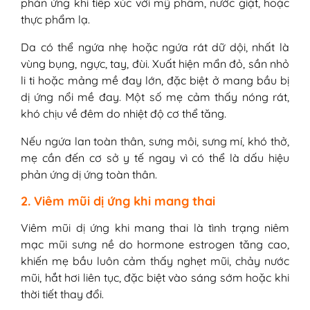
phản ứng khi tiếp xúc với mỹ phẩm, nước giặt, hoặc
thực phẩm lạ.
Da có thể ngứa nhẹ hoặc ngứa rát dữ dội, nhất là
vùng bụng, ngực, tay, đùi. Xuất hiện mẩn đỏ, sần nhỏ
li ti hoặc mảng mề đay lớn, đặc biệt ở mang bầu bị
dị ứng nổi mề đay. Một số mẹ cảm thấy nóng rát,
khó chịu về đêm do nhiệt độ cơ thể tăng.
Nếu ngứa lan toàn thân, sưng môi, sưng mí, khó thở,
mẹ cần đến cơ sở y tế ngay vì có thể là dấu hiệu
phản ứng dị ứng toàn thân.
2. Viêm mũi dị ứng khi mang thai
Viêm mũi dị ứng khi mang thai là tình trạng niêm
mạc mũi sưng nề do hormone estrogen tăng cao,
khiến mẹ bầu luôn cảm thấy nghẹt mũi, chảy nước
mũi, hắt hơi liên tục, đặc biệt vào sáng sớm hoặc khi
thời tiết thay đổi.