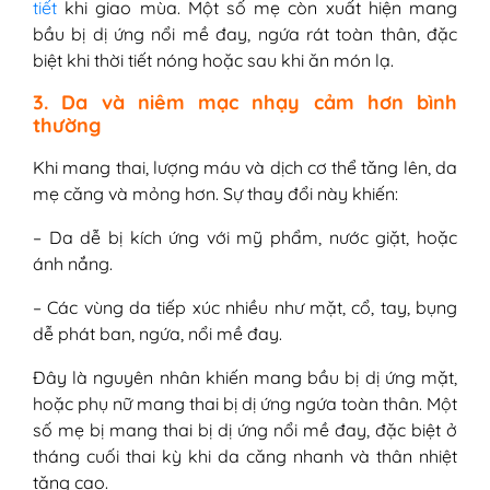
tiết
khi giao mùa. Một số mẹ còn xuất hiện mang
bầu bị dị ứng nổi mề đay, ngứa rát toàn thân, đặc
biệt khi thời tiết nóng hoặc sau khi ăn món lạ.
3. Da và niêm mạc nhạy cảm hơn bình
thường
Khi mang thai, lượng máu và dịch cơ thể tăng lên, da
mẹ căng và mỏng hơn. Sự thay đổi này khiến:
– Da dễ bị kích ứng với mỹ phẩm, nước giặt, hoặc
ánh nắng.
– Các vùng da tiếp xúc nhiều như mặt, cổ, tay, bụng
dễ phát ban, ngứa, nổi mề đay.
Đây là nguyên nhân khiến mang bầu bị dị ứng mặt,
hoặc phụ nữ mang thai bị dị ứng ngứa toàn thân. Một
số mẹ bị mang thai bị dị ứng nổi mề đay, đặc biệt ở
tháng cuối thai kỳ khi da căng nhanh và thân nhiệt
tăng cao.