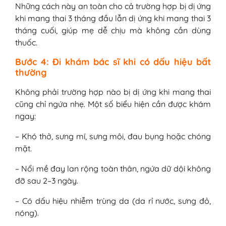
Những cách này an toàn cho cả trường hợp bị dị ứng
khi mang thai 3 tháng đầu lẫn dị ứng khi mang thai 3
tháng cuối, giúp mẹ dễ chịu mà không cần dùng
thuốc.
Bước 4: Đi khám bác sĩ khi có dấu hiệu bất
thường
Không phải trường hợp nào bị dị ứng khi mang thai
cũng chỉ ngứa nhẹ. Một số biểu hiện cần được khám
ngay:
– Khó thở, sưng mí, sưng môi, đau bụng hoặc chóng
mặt.
– Nổi mề đay lan rộng toàn thân, ngứa dữ dội không
đỡ sau 2–3 ngày.
– Có dấu hiệu nhiễm trùng da (da rỉ nước, sưng đỏ,
nóng).