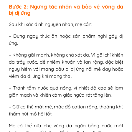
Bước 2: Ngưng tác nhân và bảo vệ vùng da
bị dị ứng
Sau khi xác định nguyên nhân, mẹ cần:
– Dừng ngay thức ăn hoặc sản phẩm nghi gây dị
ứng.
– Không gãi mạnh, không chà xát da. Vì gãi chỉ khiến
da trầy xước, dễ nhiễm khuẩn và lan rộng, đặc biệt
nguy hiểm với mang bầu bị dị ứng nổi mề đay hoặc
viêm da dị ứng khi mang thai.
– Tránh tắm nước quá nóng, vì nhiệt độ cao sẽ làm
giãn mạch và khiến cảm giác ngứa rát tăng lên.
– Giữ cơ thể mát mẻ, mặc đồ cotton rộng, thoáng khí,
thấm hút mồ hôi tốt.
Mẹ có thể rửa nhẹ vùng da ngứa bằng nước mát