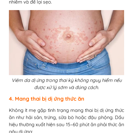
nhiễm và để lại sẹo.
Viêm da dị ứng trong thai kỳ không nguy hiểm nếu
được xử lý sớm và đúng cách.
4. Mang thai bị dị ứng thức ăn
Không ít mẹ gặp tình trạng mang thai bị dị ứng thức
ăn như hải sản, trứng, sữa bò hoặc đậu phộng. Dấu
hiệu thường xuất hiện sau 15–60 phút ăn phải thức ăn
gây dị ứng: