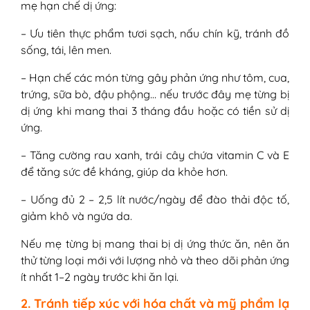
mẹ hạn chế dị ứng:
– Ưu tiên thực phẩm tươi sạch, nấu chín kỹ, tránh đồ
sống, tái, lên men.
– Hạn chế các món từng gây phản ứng như tôm, cua,
trứng, sữa bò, đậu phộng… nếu trước đây mẹ từng bị
dị ứng khi mang thai 3 tháng đầu hoặc có tiền sử dị
ứng.
– Tăng cường rau xanh, trái cây chứa vitamin C và E
để tăng sức đề kháng, giúp da khỏe hơn.
– Uống đủ 2 – 2,5 lít nước/ngày để đào thải độc tố,
giảm khô và ngứa da.
Nếu mẹ từng bị mang thai bị dị ứng thức ăn, nên ăn
thử từng loại mới với lượng nhỏ và theo dõi phản ứng
ít nhất 1–2 ngày trước khi ăn lại.
2. Tránh tiếp xúc với hóa chất và mỹ phẩm lạ