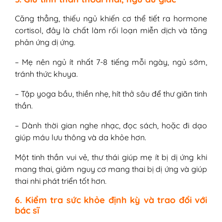
Căng thẳng, thiếu ngủ khiến cơ thể tiết ra hormone
cortisol, đây là chất làm rối loạn miễn dịch và tăng
phản ứng dị ứng.
– Mẹ nên ngủ ít nhất 7-8 tiếng mỗi ngày, ngủ sớm,
tránh thức khuya.
– Tập yoga bầu, thiền nhẹ, hít thở sâu để thư giãn tinh
thần.
– Dành thời gian nghe nhạc, đọc sách, hoặc đi dạo
giúp máu lưu thông và da khỏe hơn.
Một tinh thần vui vẻ, thư thái giúp mẹ ít bị dị ứng khi
mang thai, giảm nguy cơ mang thai bị dị ứng và giúp
thai nhi phát triển tốt hơn.
6. Kiểm tra sức khỏe định kỳ và trao đổi với
bác sĩ