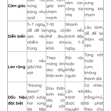
râm ran,
sưng
Cảm giác
nóng
giác kim
căng tức
nóng khi
bỏng như
châm
nhẹ
chạm
acid
mạnh
5–7 ngày,
7–10
Nhanh
Lâu lành,
dễ để lại
ngày; có
lặn nếu
dễ để lại
Diễn biến
sẹo nếu
thể đau
tránh tiếp
thâm và
nhiễm
sau khi
xúc, 1–3
sẹo
trùng
khỏi
ngày
Từng nốt
Theo
Rải rác
Có nếu
hoặc
mảng lớn
hoặc
Lan rộng
gãi/chà
cụm,
dọc dây
khắp
xát
không
thần kinh
người
thành dải
“Kissing
Có nhân,
Đau thần
lesion”
Lặn khi
đầu
kinh kéo
Dấu hiệu
(đối xứng
tránh
trắng/mủ,
dài, có
đặc biệt
hai vùng
được dị
tái phát
thể sốt
da tiếp
nguyên
theo chu