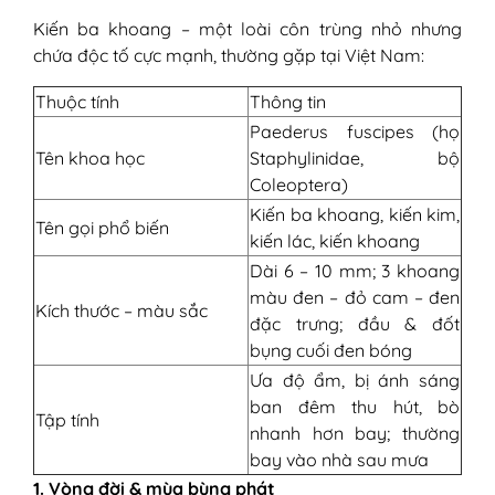
VI - Cách xử lý kiến ba khoang cắn
Kiến ba khoang – một loài côn trùng nhỏ nhưng
Bước 1: Loại bỏ độc tố trên da
chứa độc tố cực mạnh, thường gặp tại Việt Nam:
Bước 2: Làm dịu tổn thương
Bước 3: Theo dõi và bảo vệ vùng tổn
Thuộc tính
Thông tin
thương
Paederus fuscipes (họ
Bước 4: Điều trị biến chứng
Tên khoa học
Staphylinidae, bộ
VII - Phòng tránh kiến ba khoang đốt
Coleoptera)
VIII - Những băn khoăn khi bị kiến ba
Kiến ba khoang, kiến kim,
khoang cắn
Tên gọi phổ biến
kiến lác, kiến khoang
1. Kiến ba khoang cắn bao lâu thì
Dài 6 – 10 mm; 3 khoang
khỏi?
màu đen – đỏ cam – đen
2. Kiến ba khoang cắn có để lại sẹo
Kích thước – màu sắc
đặc trưng; đầu & đốt
không?
bụng cuối đen bóng
3. Kiến ba khoang cắn có lây không?
Ưa độ ẩm, bị ánh sáng
4. Có được tắm khi bị kiến ba khoang
ban đêm thu hút, bò
cắn không?
Tập tính
nhanh hơn bay; thường
5. Trẻ nhỏ bị kiến ba khoang cắn có
bay vào nhà sau mưa
nguy hiểm hơn người lớn không?
6. Kiến ba khoang cắn có gây ngứa
1. Vòng đời & mùa bùng phát