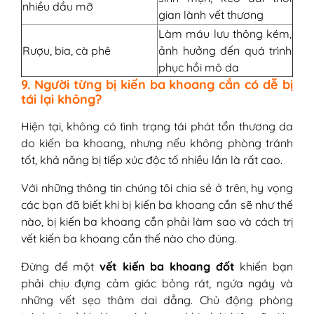
nhiều dầu mỡ
gian lành vết thương
Làm máu lưu thông kém,
Rượu, bia, cà phê
ảnh hưởng đến quá trình
phục hồi mô da
9. Người từng bị kiến ba khoang cắn có dễ bị
tái lại không?
Hiện tại, không có tình trạng tái phát tổn thương da
do kiến ba khoang, nhưng nếu không phòng tránh
tốt, khả năng bị tiếp xúc độc tố nhiều lần là rất cao.
Với những thông tin chúng tôi chia sẻ ở trên, hy vọng
các bạn đã biết khi bị kiến ba khoang cắn sẽ như thế
nào, bị kiến ba khoang cắn phải làm sao và cách trị
vết kiến ba khoang cắn thế nào cho đúng.
Đừng để một
vết kiến ba khoang đốt
khiến bạn
phải chịu đựng cảm giác bỏng rát, ngứa ngáy và
những vết sẹo thâm dai dẳng. Chủ động phòng