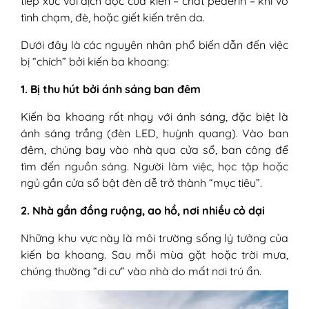
tiếp xúc với dịch độc của kiến – chất pederin – khi vô
tình chạm, đè, hoặc giết kiến trên da.
Dưới đây là các nguyên nhân phổ biến dẫn đến việc
bị “chích” bởi kiến ba khoang:
1. Bị thu hút bởi ánh sáng ban đêm
Kiến ba khoang rất nhạy với ánh sáng, đặc biệt là
ánh sáng trắng (đèn LED, huỳnh quang). Vào ban
đêm, chúng bay vào nhà qua cửa sổ, ban công để
tìm đến nguồn sáng. Người làm việc, học tập hoặc
ngủ gần cửa sổ bật đèn dễ trở thành “mục tiêu”.
2. Nhà gần đồng ruộng, ao hồ, nơi nhiều cỏ dại
Những khu vực này là môi trường sống lý tưởng của
kiến ba khoang. Sau mỗi mùa gặt hoặc trời mưa,
chúng thường “di cư” vào nhà do mất nơi trú ẩn.