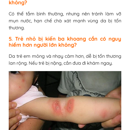
không?
Có thể tắm bình thường, nhưng nên tránh làm vỡ
mụn nước, hạn chế chà xát mạnh vùng da bị tổn
thương.
5. Trẻ nhỏ bị kiến ba khoang cắn có nguy
hiểm hơn người lớn không?
Da trẻ em mỏng và nhạy cảm hơn, dễ bị tổn thương
lan rộng. Nếu trẻ bị nặng, cần đưa đi khám ngay.