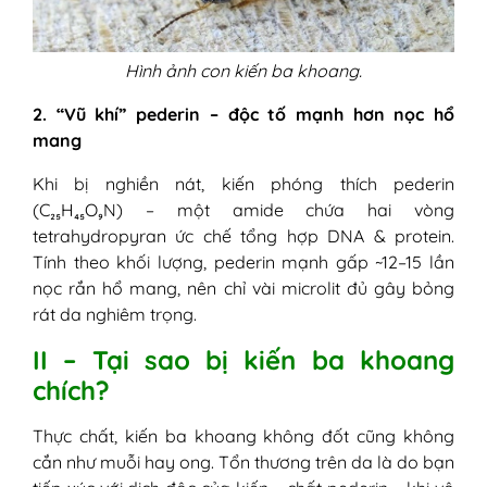
Hình ảnh con kiến ba khoang.
2. “Vũ khí” pederin – độc tố mạnh hơn nọc hổ
mang
Khi bị nghiền nát, kiến phóng thích pederin
(C₂₅H₄₅O₉N) – một amide chứa hai vòng
tetrahydropyran ức chế tổng hợp DNA & protein.
Tính theo khối lượng, pederin mạnh gấp ~12–15 lần
nọc rắn hổ mang, nên chỉ vài microlit đủ gây bỏng
rát da nghiêm trọng.
II – Tại sao bị kiến ba khoang
chích?
Thực chất, kiến ba khoang không đốt cũng không
cắn như muỗi hay ong. Tổn thương trên da là do bạn