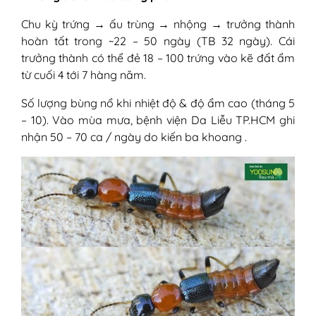
không?
Chu kỳ trứng → ấu trùng → nhộng → trưởng thành
7. Kiến ba khoang đốt có bị sốt
hoàn tất trong ~22 – 50 ngày (TB 32 ngày). Cái
không?
trưởng thành có thể đẻ 18 – 100 trứng vào kẽ đất ẩm
8. Bị kiến ba khoang đốt kiêng ăn gì
từ cuối 4 tới 7 hàng năm.
và nên ăn gì?
9. Người từng bị kiến ba khoang cắn
Số lượng bùng nổ khi nhiệt độ & độ ẩm cao (tháng 5
có dễ bị tái lại không?
– 10). Vào mùa mưa, bệnh viện Da Liễu TP.HCM ghi
nhận 50 – 70 ca / ngày do kiến ba khoang .