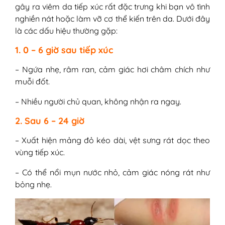
gây ra viêm da tiếp xúc rất đặc trưng khi bạn vô tình
nghiền nát hoặc làm vỡ cơ thể kiến trên da. Dưới đây
là các dấu hiệu thường gặp:
1. 0 – 6 giờ sau tiếp xúc
– Ngứa nhẹ, râm ran, cảm giác hơi châm chích như
muỗi đốt.
– Nhiều người chủ quan, không nhận ra ngay.
2. Sau 6 – 24 giờ
– Xuất hiện mảng đỏ kéo dài, vệt sưng rát dọc theo
vùng tiếp xúc.
– Có thể nổi mụn nước nhỏ, cảm giác nóng rát như
bỏng nhẹ.