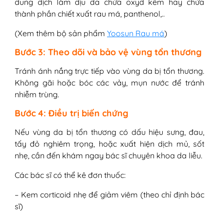
dung dịch làm dịu da chứa oxyd kẽm hay chứa
thành phần chiết xuất rau má, panthenol,..
(Xem thêm bộ sản phẩm
Yoosun Rau má
)
Bước 3: Theo dõi và bảo vệ vùng tổn thương
Tránh ánh nắng trực tiếp vào vùng da bị tổn thương.
Không gãi hoặc bóc các vảy, mụn nước để tránh
nhiễm trùng.
Bước 4: Điều trị biến chứng
Nếu vùng da bị tổn thương có dấu hiệu sưng, đau,
tấy đỏ nghiêm trọng, hoặc xuất hiện dịch mủ, sốt
nhẹ, cần đến khám ngay bác sĩ chuyên khoa da liễu.
Các bác sĩ có thể kê đơn thuốc:
– Kem corticoid nhẹ để giảm viêm (theo chỉ định bác
sĩ)