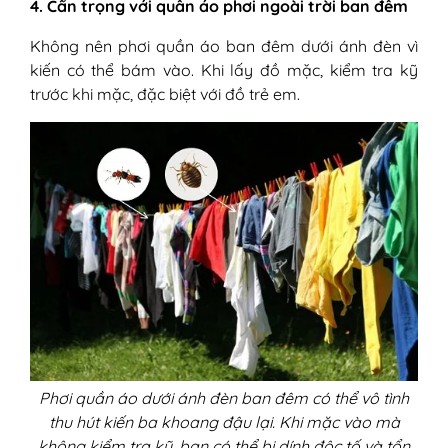
4. Cẩn trọng với quần áo phơi ngoài trời ban đêm
Không nên phơi quần áo ban đêm dưới ánh đèn vì
kiến có thể bám vào. Khi lấy đồ mặc, kiểm tra kỹ
trước khi mặc, đặc biệt với đồ trẻ em.
Phơi quần áo dưới ánh đèn ban đêm có thể vô tình
thu hút kiến ba khoang đậu lại. Khi mặc vào mà
không kiểm tra kỹ, bạn có thể bị dính độc tố và tổn