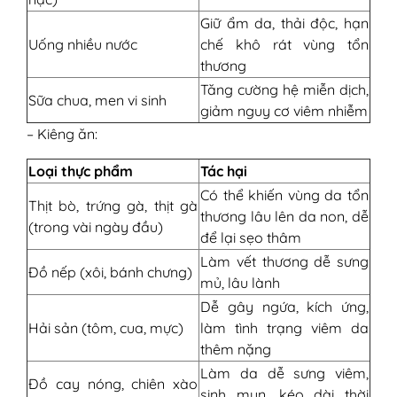
Giữ ẩm da, thải độc, hạn
Uống nhiều nước
chế khô rát vùng tổn
thương
Tăng cường hệ miễn dịch,
Sữa chua, men vi sinh
giảm nguy cơ viêm nhiễm
– Kiêng ăn:
Loại thực phẩm
Tác hại
Có thể khiến vùng da tổn
Thịt bò, trứng gà, thịt gà
thương lâu lên da non, dễ
(trong vài ngày đầu)
để lại sẹo thâm
Làm vết thương dễ sưng
Đồ nếp (xôi, bánh chưng)
mủ, lâu lành
Dễ gây ngứa, kích ứng,
Hải sản (tôm, cua, mực)
làm tình trạng viêm da
thêm nặng
Làm da dễ sưng viêm,
Đồ cay nóng, chiên xào
sinh mụn, kéo dài thời