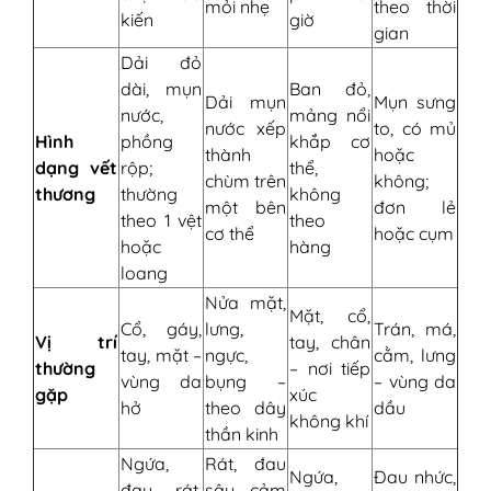
mỏi nhẹ
theo thời
kiến
giờ
gian
Dải đỏ
dài, mụn
Ban đỏ,
Dải mụn
Mụn sưng
nước,
mảng nổi
nước xếp
to, có mủ
Hình
phồng
khắp cơ
thành
hoặc
dạng vết
rộp;
thể,
chùm trên
không;
thương
thường
không
một bên
đơn lẻ
theo 1 vệt
theo
cơ thể
hoặc cụm
hoặc
hàng
loang
Nửa mặt,
Mặt, cổ,
Cổ, gáy,
lưng,
Trán, má,
Vị trí
tay, chân
tay, mặt –
ngực,
cằm, lưng
thường
– nơi tiếp
vùng da
bụng –
– vùng da
gặp
xúc
hở
theo dây
dầu
không khí
thần kinh
Ngứa,
Rát, đau
Ngứa,
Đau nhức,
đau rát,
sâu, cảm