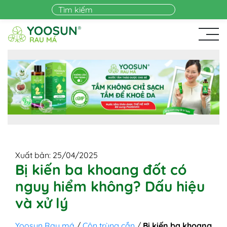
Skip to main content
Xuất bản: 25/04/2025
Bị kiến ba khoang đốt có
nguy hiểm không? Dấu hiệu
và xử lý
Yoosun Rau má
/
Côn trùng cắn
/
Bị kiến ba khoang