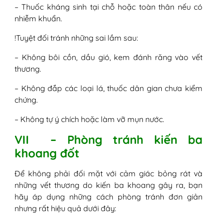
– Thuốc kháng sinh tại chỗ hoặc toàn thân nếu có
nhiễm khuẩn.
!Tuyệt đối tránh những sai lầm sau:
– Không bôi cồn, dầu gió, kem đánh răng vào vết
thương.
– Không đắp các loại lá, thuốc dân gian chưa kiểm
chứng.
– Không tự ý chích hoặc làm vỡ mụn nước.
VII – Phòng tránh kiến ba
khoang đốt
Để không phải đối mặt với cảm giác bỏng rát và
những vết thương do kiến ba khoang gây ra, bạn
hãy áp dụng những cách phòng tránh đơn giản
nhưng rất hiệu quả dưới đây: