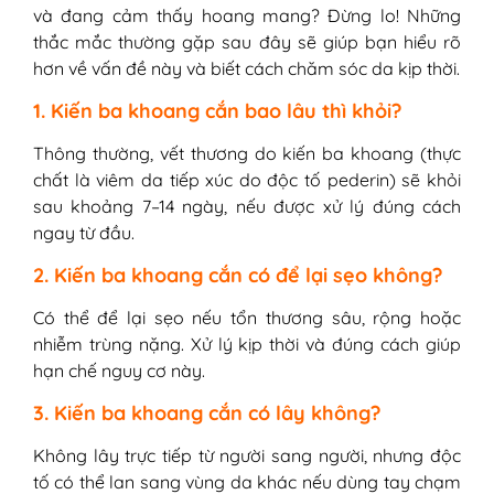
và đang cảm thấy hoang mang? Đừng lo! Những
thắc mắc thường gặp sau đây sẽ giúp bạn hiểu rõ
hơn về vấn đề này và biết cách chăm sóc da kịp thời.
1. Kiến ba khoang cắn bao lâu thì khỏi?
Thông thường, vết thương do kiến ba khoang (thực
chất là viêm da tiếp xúc do độc tố pederin) sẽ khỏi
sau khoảng 7–14 ngày, nếu được xử lý đúng cách
ngay từ đầu.
2. Kiến ba khoang cắn có để lại sẹo không?
Có thể để lại sẹo nếu tổn thương sâu, rộng hoặc
nhiễm trùng nặng. Xử lý kịp thời và đúng cách giúp
hạn chế nguy cơ này.
3. Kiến ba khoang cắn có lây không?
Không lây trực tiếp từ người sang người, nhưng độc
tố có thể lan sang vùng da khác nếu dùng tay chạm