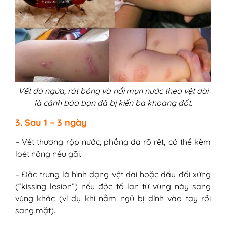
Vết đỏ ngứa, rát bỏng và nổi mụn nước theo vệt dài
là cảnh báo bạn đã bị kiến ba khoang đốt.
3. Sau 1 – 3 ngày
– Vết thương rộp nước, phồng da rõ rệt, có thể kèm
loét nông nếu gãi.
– Đặc trưng là hình dạng vệt dài hoặc dấu đối xứng
(“kissing lesion”) nếu độc tố lan từ vùng này sang
vùng khác (ví dụ khi nằm ngủ bị dính vào tay rồi
sang mặt).