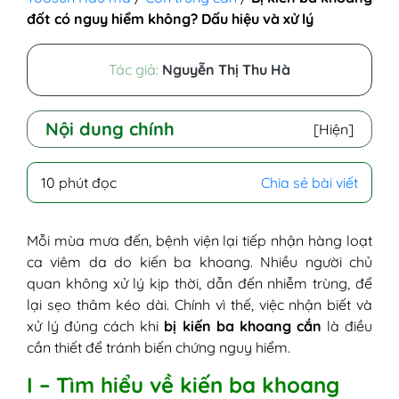
đốt có nguy hiểm không? Dấu hiệu và xử lý
Tác giả:
Nguyễn Thị Thu Hà
Nội dung chính
[Hiện]
I - Tìm hiểu về kiến ba khoang
10 phút đọc
Chia sẻ bài viết
II - Tại sao bị kiến ba khoang chích?
III - Dấu hiệu kiến ba khoang cắn
1. 0 - 6 giờ sau tiếp xúc
Mỗi mùa mưa đến, bệnh viện lại tiếp nhận hàng loạt
2. Sau 6 - 24 giờ
ca viêm da do kiến ba khoang. Nhiều người chủ
3. Sau 1 - 3 ngày
quan không xử lý kịp thời, dẫn đến nhiễm trùng, để
4. Sau 3 - 7 ngày trở đi
lại sẹo thâm kéo dài. Chính vì thế, việc nhận biết và
IV - Kiến ba khoang đốt có nguy hiểm
xử lý đúng cách khi
bị kiến ba khoang cắn
là điều
không?
cần thiết để tránh biến chứng nguy hiểm.
V - Phân biệt vết cắn của kiến ba khoang
I – Tìm hiểu về kiến ba khoang
và những bệnh da liễu