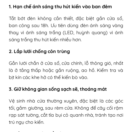
1. Hạn chế ánh sáng thu hút kiến vào ban đêm
Tắt bớt đèn không cần thiết, đặc biệt gần cửa sổ,
ban công sau 18h. Ưu tiên dùng đèn ánh sáng vàng
thay vì ánh sáng trắng (LED, huỳnh quang) vì ánh
sáng trắng thu hút kiến nhiều hơn.
2. Lắp lưới chống côn trùng
Gắn lưới chắn ở cửa sổ, cửa chính, lỗ thông gió, nhất
là ở tầng thấp hoặc gần ruộng, ao hồ. Kiểm tra và
bịt kín các khe hở có thể kiến bò vào.
3. Giữ không gian sống sạch sẽ, thoáng mát
Vệ sinh nhà cửa thường xuyên, đặc biệt là các góc
tối, gầm giường, sau rèm cửa. Không để cây cối rậm
rạp sát tường, cắt tỉa bụi cỏ quanh nhà, tránh tạo nơi
trú ngụ cho kiến.