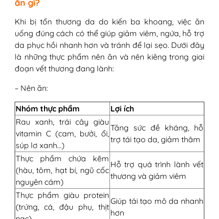
ăn gì?
Khi bị tổn thương da do kiến ba khoang, việc ăn
uống đúng cách có thể giúp giảm viêm, ngứa, hỗ trợ
da phục hồi nhanh hơn và tránh để lại sẹo. Dưới đây
là những thực phẩm nên ăn và nên kiêng trong giai
đoạn vết thương đang lành:
– Nên ăn:
Nhóm thực phẩm
Lợi ích
Rau xanh, trái cây giàu
Tăng sức đề kháng, hỗ
vitamin C (cam, bưởi, ổi,
trợ tái tạo da, giảm thâm
súp lơ xanh…)
Thực phẩm chứa kẽm
Hỗ trợ quá trình lành vết
(hàu, tôm, hạt bí, ngũ cốc
thương và giảm viêm
nguyên cám)
Thực phẩm giàu protein
Giúp tái tạo mô da nhanh
(trứng, cá, đậu phụ, thịt
hơn
nạc)