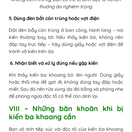
thương da nghiêm trọng.
5. Dùng đèn bắt côn trùng hoặc vợt điện
Đặt đèn bẫy côn trùng ở ban công, hành lang – nơi
kiến thường bay tới. Nếu thấy kiến bò, không nên
đập tay trực tiếp – hãy dùng giấy hoặc vợt điện để
tránh vỡ kiến trên da.
6. Nhận biết và xử lý đúng nếu gặp kiến
Khi thấy kiến ba khoang bò lên người: Dùng giấy
hoặc thổi nhẹ để gạt đi, không dùng tay đập hoặc
miết. Sau đó nên rửa vùng da đó bằng xà phòng nhẹ
để phòng ngừa độc tố có thể còn dính lại.
VIII – Những băn khoăn khi bị
kiến ba khoang cắn
Bạn vô tình tiếp xúc với độc tố của kiến ba khoang