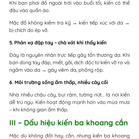
Khi bạn phơi đồ ngoài trời vào buổi tối, kiến có thể
đậu vào quần áo.
Mặc đồ không kiểm tra kỹ → kiến tiếp xúc với da →
bị chích do ép vỡ.
5. Phản xạ đập tay – chà xát khi thấy kiến
Đây là nguyên nhân trực tiếp gây tổn thương da. Khi
bạn dùng tay đập, miết, gãi, dịch độc từ kiến vỡ ra và
ngấm vào da → gây viêm da, phồng rộp.
6. Môi trường sống ẩm thấp, nhiều cây cối
Nhà nhiều chậu cây, bụi rậm, tường nứt… là nơi kiến
dễ trú ngụ. Kiến hoạt động mạnh hơn vào mùa mưa
– khi không gian ẩm thấp.
III – Dấu hiệu kiến ba khoang cắn
Mặc dù không đốt hay cắn, nhưng kiến ba khoang