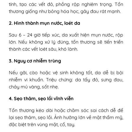
tính, tạo các vết đỏ, phồng rộp nghiêm trọng. Tổn
thương giống như bỏng hóa học, gây đau rát mạnh.
2. Hình thành mụn nước, loét da
Sau 6 – 24 giờ tiếp xúc, da xuất hiện mụn nước, rộp
lớn. Nếu không xử lý đúng, tổn thương sẽ tiến triển
thành các vết loét sâu, khó lành.
3. Nguy cơ nhiễm trùng
Nếu gãi, cào hoặc vệ sinh không tốt, da dễ bị bội
nhiễm vi khuẩn. Triệu chứng: da tấy đỏ, sưng đau,
chảy mủ vàng, sốt nhẹ.
4. Sẹo thâm, sẹo lồi vĩnh viễn
Tổn thương kéo dài hoặc chăm sóc sai cách dễ để
lại sẹo thâm, sẹo lồi. Ảnh hưởng lớn về mặt thẩm mỹ,
đặc biệt trên vùng mặt, cổ, tay.