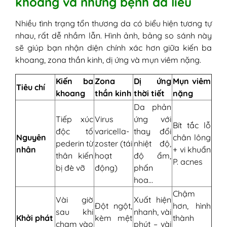
khoang và những bệnh da liễu
Nhiều tình trạng tổn thương da có biểu hiện tương tự
nhau, rất dễ nhầm lẫn. Hình ảnh, bảng so sánh này
sẽ giúp bạn nhận diện chính xác hơn giữa kiến ba
khoang, zona thần kinh, dị ứng và mụn viêm nặng.
Kiến ba
Zona
Dị ứng
Mụn viêm
Tiêu chí
khoang
thần kinh
thời tiết
nặng
Da phản
Tiếp xúc
Virus
ứng với
Bít tắc lỗ
độc tố
varicella-
thay đổi
Nguyên
chân lông
pederin từ
zoster (tái
nhiệt độ,
nhân
+ vi khuẩn
thân kiến
hoạt
độ ẩm,
P. acnes
bị đè vỡ
động)
phấn
hoa…
Chậm
Vài giờ
Xuất hiện
Đột ngột,
hơn, hình
sau khi
nhanh, vài
Khởi phát
kèm mệt
thành
chạm vào
phút – vài