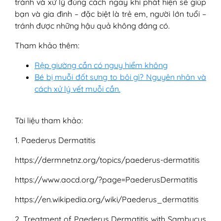
tránh và xử lý đúng cách ngay khi phát hiện sẽ giúp
bạn và gia đình – đặc biệt là trẻ em, người lớn tuổi –
tránh được những hậu quả không đáng có.
Tham khảo thêm:
Rệp giường cắn có nguy hiểm không
Bé bị muỗi đốt sưng to bôi gì? Nguyên nhân và
cách xử lý vết muỗi cắn.
Tài liệu tham khảo:
1. Paederus Dermatitis
https://dermnetnz.org/topics/paederus-dermatitis
https://www.aocd.org/?page=PaederusDermatitis
https://en.wikipedia.org/wiki/Paederus_dermatitis
2. Treatment of Paederus Dermatitis with Sambucus