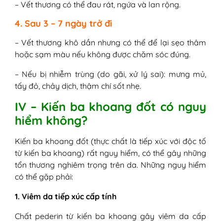
– Vết thương có thể đau rát, ngứa và lan rộng.
4. Sau 3 – 7 ngày trở đi
– Vết thương khô dần nhưng có thể để lại sẹo thâm
hoặc sạm màu nếu không được chăm sóc đúng.
– Nếu bị nhiễm trùng (do gãi, xử lý sai): mưng mủ,
tấy đỏ, chảy dịch, thậm chí sốt nhẹ.
IV – Kiến ba khoang đốt có nguy
hiểm không?
Kiến ba khoang đốt (thực chất là tiếp xúc với độc tố
từ kiến ba khoang) rất nguy hiểm, có thể gây những
tổn thương nghiêm trọng trên da. Những nguy hiểm
có thể gặp phải:
1. Viêm da tiếp xúc cấp tính
Chất pederin từ kiến ba khoang gây viêm da cấp