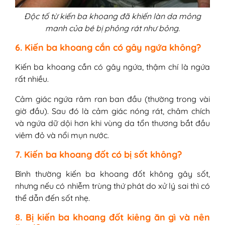
Độc tố từ kiến ba khoang đã khiến làn da mỏng
manh của bé bị phỏng rát như bỏng.
6. Kiến ba khoang cắn có gây ngứa không?
Kiến ba khoang cắn có gây ngứa, thậm chí là ngứa
rất nhiều.
Cảm giác ngứa râm ran ban đầu (thường trong vài
giờ đầu). Sau đó là cảm giác nóng rát, châm chích
và ngứa dữ dội hơn khi vùng da tổn thương bắt đầu
viêm đỏ và nổi mụn nước.
7. Kiến ba khoang đốt có bị sốt không?
Bình thường kiến ba khoang đốt không gây sốt,
nhưng nếu có nhiễm trùng thứ phát do xử lý sai thì có
thể dẫn đến sốt nhẹ.
8. Bị kiến ba khoang đốt kiêng ăn gì và nên