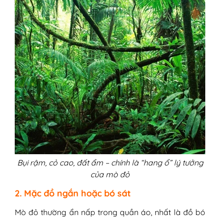
Bụi rậm, cỏ cao, đất ẩm – chính là “hang ổ” lý tưởng
của mò đỏ
2. Mặc đồ ngắn hoặc bó sát
Mò đỏ thường ẩn nấp trong quần áo, nhất là đồ bó