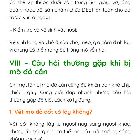
Có thể xịt thuốc đuổi côn trùng lên giày, vớ, ống
quần, hoặc bôi sản phẩm chứa DEET an toàn cho da
trước khi ra ngoài.
– Kiểm tra và vệ sinh vật nuôi:
Vệ sinh lông và chỗ ở của chó, mèo, gia cầm định kỳ,
vì chúng có thể mang ấu trùng mò về nhà.
VIII – Câu hỏi thường gặp khi bị
mò đỏ cắn
Chỉ một lần bị mò đỏ cắn cũng đủ khiến bạn khó chịu
nhiều ngày. Cùng giải đáp nhanh những câu hỏi
thường gặp để biết cách xử lý đúng.
1. Vết mò đỏ đốt có lây không?
Vết đốt không lây từ người này sang người khác,
nhưng ấu trùng mò có thể lan nếu môi trường sống
không sạch sẽ.