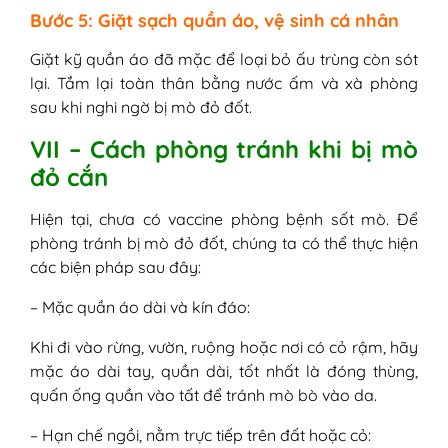
Bước 5: Giặt sạch quần áo, vệ sinh cá nhân
Giặt kỹ quần áo đã mặc để loại bỏ ấu trùng còn sót
lại. Tắm lại toàn thân bằng nước ấm và xà phòng
sau khi nghi ngờ bị mò đỏ đốt.
VII – Cách phòng tránh khi bị mò
đỏ cắn
Hiện tại, chưa có vaccine phòng bệnh sốt mò. Để
phòng tránh bị mò đỏ đốt, chúng ta có thể thực hiện
các biện pháp sau đây:
– Mặc quần áo dài và kín đáo:
Khi đi vào rừng, vườn, ruộng hoặc nơi có cỏ rậm, hãy
mặc áo dài tay, quần dài, tốt nhất là đóng thùng,
quấn ống quần vào tất để tránh mò bò vào da.
– Hạn chế ngồi, nằm trực tiếp trên đất hoặc cỏ: