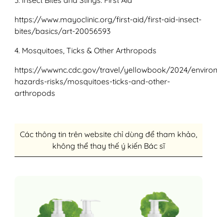
3. Insect Bites and Stings: First Aid
https://www.mayoclinic.org/first-aid/first-aid-insect-
bites/basics/art-20056593
4. Mosquitoes, Ticks & Other Arthropods
https://wwwnc.cdc.gov/travel/yellowbook/2024/enviro
hazards-risks/mosquitoes-ticks-and-other-
arthropods
Các thông tin trên website chỉ dùng để tham khảo,
không thể thay thế ý kiến Bác sĩ