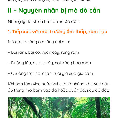
II – Nguyên nhân bị mò đỏ cắn
Những lý do khiến bạn bị mò đỏ đốt:
1. Tiếp xúc với môi trường ẩm thấp, rậm rạp
Mò đỏ ưa sống ở những nơi như:
– Bụi rậm, bãi cỏ, vườn cây, rừng rậm
– Ruộng lúa, nương rẫy, nơi trồng hoa màu
– Chuồng trại, nơi chăn nuôi gia súc, gia cầm
Khi bạn làm việc hoặc vui chơi ở những khu vực này,
ấu trùng mò bám vào da hoặc quần áo, sau đó đốt.