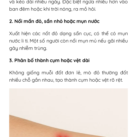
và kéo dài nhiều ngày. Đặc biệt ngứa nhiều hơn vào
ban đêm hoặc khi trời nóng, ra mồ hôi.
2. Nổi mẩn đỏ, sẩn nhỏ hoặc mụn nước
Xuất hiện các nốt đỏ dạng sẩn cục, có thể có mụn
nước li ti. Một số người còn nổi mụn mủ nếu gãi nhiều
gây nhiễm trùng.
3. Phân bố thành cụm hoặc vệt dài
Không giống muỗi đốt đơn lẻ, mò đỏ thường đốt
nhiều chỗ gần nhau, tạo thành cụm hoặc vệt rõ rệt.