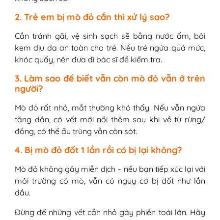
2. Trẻ em bị mò đỏ cắn thì xử lý sao?
Cần tránh gãi, vệ sinh sạch sẽ bằng nước ấm, bôi
kem dịu da an toàn cho trẻ. Nếu trẻ ngứa quá mức,
khóc quấy, nên đưa đi bác sĩ để kiểm tra.
3. Làm sao để biết vẫn còn mò đỏ vẫn ở trên
người?
Mò đỏ rất nhỏ, mắt thường khó thấy. Nếu vẫn ngứa
tăng dần, có vết mới nổi thêm sau khi về từ rừng/
đồng, có thể ấu trùng vẫn còn sót.
4. Bị mò đỏ đốt 1 lần rồi có bị lại không?
Mò đỏ không gây miễn dịch – nếu bạn tiếp xúc lại với
môi trường có mò, vẫn có nguy cơ bị đốt như lần
đầu.
Đừng để những vết cắn nhỏ gây phiền toái lớn. Hãy