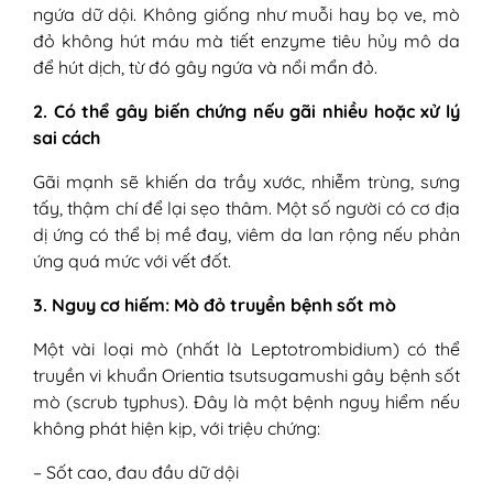
ngứa dữ dội. Không giống như muỗi hay bọ ve, mò
đỏ không hút máu mà tiết enzyme tiêu hủy mô da
để hút dịch, từ đó gây ngứa và nổi mẩn đỏ.
2. Có thể gây biến chứng nếu gãi nhiều hoặc xử lý
sai cách
Gãi mạnh sẽ khiến da trầy xước, nhiễm trùng, sưng
tấy, thậm chí để lại sẹo thâm. Một số người có cơ địa
dị ứng có thể bị mề đay, viêm da lan rộng nếu phản
ứng quá mức với vết đốt.
3. Nguy cơ hiếm: Mò đỏ truyền bệnh sốt mò
Một vài loại mò (nhất là Leptotrombidium) có thể
truyền vi khuẩn Orientia tsutsugamushi gây bệnh sốt
mò (scrub typhus). Đây là một bệnh nguy hiểm nếu
không phát hiện kịp, với triệu chứng:
– Sốt cao, đau đầu dữ dội