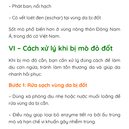
– Phát ban, nổi hạch
– Có vết loét đen (eschar) tại vùng da bị đốt
Sốt mò phổ biến hơn ở vùng nông thôn Đông Nam
Á, trong đó có Việt Nam.
VI – Cách xử lý khi bị mò đỏ đốt
Khi bị mò đỏ cắn, bạn cần xử lý đúng cách để làm
dịu cơn ngứa, tránh làm tổn thương da và giúp da
nhanh hồi phục:
Bước 1: Rửa sạch vùng da bị đốt
– Dùng xà phòng dịu nhẹ hoặc nước muối loãng để
rửa vùng da bị cắn.
– Điều này giúp loại bỏ enzyme tiết ra bởi ấu trùng
mò và hạn chế vi khuẩn gây nhiễm trùng.