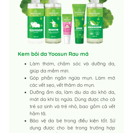
Kem bôi da Yoosun Rau má
Làm thơm, chăm sóc và dưỡng da,
giúp da mềm mịn.
Góp phần ngăn ngừa mụn. Làm mờ
các vết sẹo, vết thâm do mụn.
Dưỡng ẩm da, làm dịu da do khô da,
mát da khi bị ngứa. Dùng được cho cả
trẻ sơ sinh và trẻ nhỏ, bao gồm cả vết
hăm tã.
Bảo vệ da bé trong điều kiện tốt. Sử
dụng được cho bé trong trường hợp