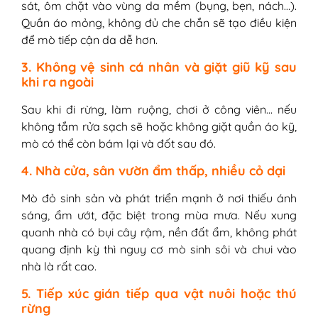
sát, ôm chặt vào vùng da mềm (bụng, bẹn, nách…).
Quần áo mỏng, không đủ che chắn sẽ tạo điều kiện
để mò tiếp cận da dễ hơn.
3. Không vệ sinh cá nhân và giặt giũ kỹ sau
khi ra ngoài
Sau khi đi rừng, làm ruộng, chơi ở công viên… nếu
không tắm rửa sạch sẽ hoặc không giặt quần áo kỹ,
mò có thể còn bám lại và đốt sau đó.
4. Nhà cửa, sân vườn ẩm thấp, nhiều cỏ dại
Mò đỏ sinh sản và phát triển mạnh ở nơi thiếu ánh
sáng, ẩm ướt, đặc biệt trong mùa mưa. Nếu xung
quanh nhà có bụi cây rậm, nền đất ẩm, không phát
quang định kỳ thì nguy cơ mò sinh sôi và chui vào
nhà là rất cao.
5. Tiếp xúc gián tiếp qua vật nuôi hoặc thú
rừng