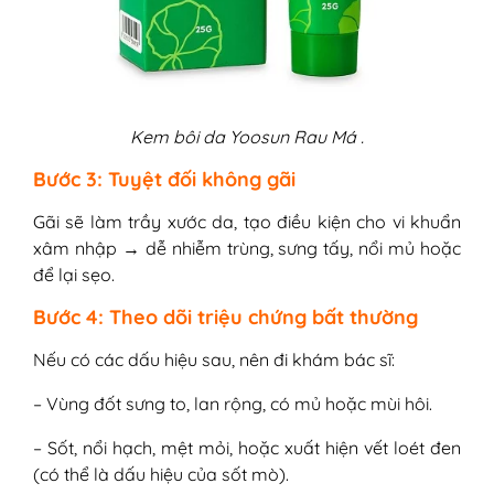
Kem bôi da Yoosun Rau Má .
Bước 3: Tuyệt đối không gãi
Gãi sẽ làm trầy xước da, tạo điều kiện cho vi khuẩn
xâm nhập → dễ nhiễm trùng, sưng tấy, nổi mủ hoặc
để lại sẹo.
Bước 4: Theo dõi triệu chứng bất thường
Nếu có các dấu hiệu sau, nên đi khám bác sĩ:
– Vùng đốt sưng to, lan rộng, có mủ hoặc mùi hôi.
– Sốt, nổi hạch, mệt mỏi, hoặc xuất hiện vết loét đen
(có thể là dấu hiệu của sốt mò).