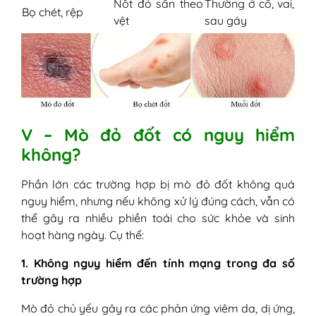
Nốt đỏ sẩn theo
Thường ở cổ, vai,
Bọ chét, rệp
vệt
sau gáy
V – Mò đỏ đốt có nguy hiểm
không?
Phần lớn các trường hợp bị mò đỏ đốt không quá
nguy hiểm, nhưng nếu không xử lý đúng cách, vẫn có
thể gây ra nhiều phiền toái cho sức khỏe và sinh
hoạt hàng ngày. Cụ thể:
1. Không nguy hiểm đến tính mạng trong đa số
trường hợp
Mò đỏ chủ yếu gây ra các phản ứng viêm da, dị ứng,