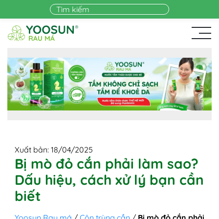
Skip to main content
Xuất bản: 18/04/2025
Bị mò đỏ cắn phải làm sao?
Dấu hiệu, cách xử lý bạn cần
biết
Yoosun Rau má
/
Côn trùng cắn
/
Bị mò đỏ cắn phải