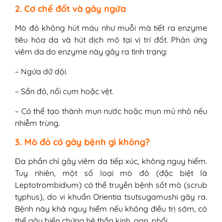
2. Cơ chế đốt và gây ngứa
Mò đỏ không hút máu như muỗi mà tiết ra enzyme
tiêu hóa da và hút dịch mô tại vị trí đốt. Phản ứng
viêm da do enzyme này gây ra tình trạng:
– Ngứa dữ dội.
– Sẩn đỏ, nổi cụm hoặc vệt.
– Có thể tạo thành mụn nước hoặc mụn mủ nhỏ nếu
nhiễm trùng.
3. Mò đỏ có gây bệnh gì không?
Đa phần chỉ gây viêm da tiếp xúc, không nguy hiểm.
Tuy nhiên, một số loại mò đỏ (đặc biệt là
Leptotrombidium) có thể truyền bệnh sốt mò (scrub
typhus), do vi khuẩn Orientia tsutsugamushi gây ra.
Bệnh này khá nguy hiểm nếu không điều trị sớm, có
thể gây biến chứng hệ thần kinh, gan, phổi.