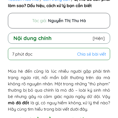
làm sao? Dấu hiệu, cách xử lý bạn cần biết
Tác giả:
Nguyễn Thị Thu Hà
Nội dung chính
[Hiện]
I - Tìm hiểu về con mò đỏ
7 phút đọc
Chia sẻ bài viết
1. Môi trường sống của mò đỏ
2. Cơ chế đốt và gây ngứa
3. Mò đỏ có gây bệnh gì không?
Mùa hè đến cũng là lúc nhiều người gặp phải tình
II - Nguyên nhân bị mò đỏ cắn
trạng ngứa rát, nổi mẩn bất thường trên da mà
1. Tiếp xúc với môi trường ẩm thấp,
không rõ nguyên nhân. Một trong những “thủ phạm”
rậm rạp
thường bị bỏ qua chính là mò đỏ – loài ký sinh nhỏ
2. Mặc đồ ngắn hoặc bó sát
bé nhưng gây ra cảm giác ngứa ngáy dữ dội. Vậy
3. Không vệ sinh cá nhân và giặt giũ
mò đỏ đốt
là gì, có nguy hiểm không, xử lý thế nào?
kỹ sau khi ra ngoài
Hãy cùng tìm hiểu trong bài viết dưới đây.
4. Nhà cửa, sân vườn ẩm thấp, nhiều