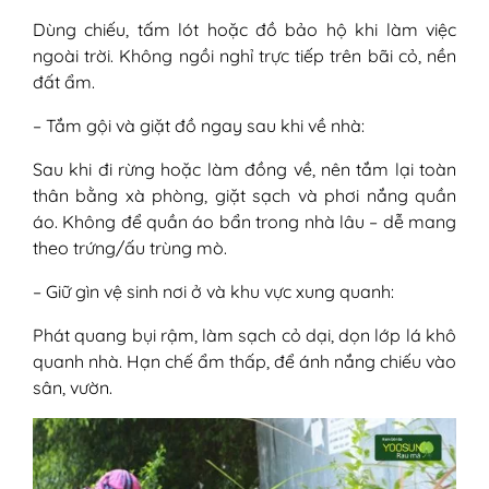
Dùng chiếu, tấm lót hoặc đồ bảo hộ khi làm việc
ngoài trời. Không ngồi nghỉ trực tiếp trên bãi cỏ, nền
đất ẩm.
– Tắm gội và giặt đồ ngay sau khi về nhà:
Sau khi đi rừng hoặc làm đồng về, nên tắm lại toàn
thân bằng xà phòng, giặt sạch và phơi nắng quần
áo. Không để quần áo bẩn trong nhà lâu – dễ mang
theo trứng/ấu trùng mò.
– Giữ gìn vệ sinh nơi ở và khu vực xung quanh:
Phát quang bụi rậm, làm sạch cỏ dại, dọn lớp lá khô
quanh nhà. Hạn chế ẩm thấp, để ánh nắng chiếu vào
sân, vườn.