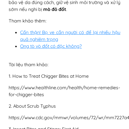
bảo vệ da đúng cách, giữ vệ sinh môi trường và xử lý
sớm nếu nghi bị
mò đỏ đốt
.
Tham khảo thêm:
Cẩn thận! Bọ ve cắn người có để lại nhiều hậu
quả nghiêm trọng
Ong tò vò đốt có độc không?
Tài liệu tham khảo:
1. How to Treat Chigger Bites at Home
https://www.healthline.com/health/home-remedies-
for-chigger-bites
2. About Scrub Typhus
https://www.cdc.gov/mmwr/volumes/72/wr/mm7227a4