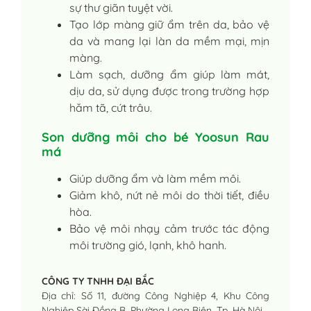
sự thư giãn tuyệt vời.
Tạo lớp màng giữ ẩm trên da, bảo vệ
da và mang lại làn da mềm mại, mịn
màng.
Làm sạch, dưỡng ẩm giúp làm mát,
dịu da, sử dụng được trong trường hợp
hăm tã, cứt trâu.
Son dưỡng môi cho bé Yoosun Rau
má
Giúp dưỡng ẩm và làm mềm môi.
Giảm khô, nứt nẻ môi do thời tiết, điều
hòa.
Bảo vệ môi nhạy cảm trước tác động
môi trường gió, lạnh, khô hanh.
CÔNG TY TNHH ĐẠI BẮC
Địa chỉ: Số 11, đường Công Nghiệp 4, Khu Công
Nghiệp Sài Đồng B, Phường Long Biên, Tp. Hà Nội