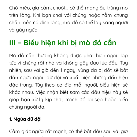
Chó mèo, gia cầm, chuột… có thể mang ấu trùng mò
trên lông. Khi bạn chơi với chúng hoặc nằm chung
chăn mền có dính lông, mò đỏ có thể lây sang người
và gây ngứa.
III – Biểu hiện khi bị mò đỏ cắn
Mò đỏ cắn thường không được phát hiện ngay lập
tức vì chúng rất nhỏ và không gây đau lúc đầu. Tuy
nhiên, sau vài giờ đến 1 ngày, vùng da bị đốt sẽ bắt
đầu ngứa ngáy dữ dội và xuất hiện những dấu hiệu
đặc trưng. Tùy theo cơ địa mỗi người, biểu hiện sẽ
khác nhau. Việc nhận biết sớm các dấu hiệu này sẽ
giúp bạn xử lý kịp thời, tránh để lại sẹo hoặc biến
chứng ngoài da.
1. Ngứa dữ dội
Cảm giác ngứa rất mạnh, có thể bắt đầu sau vài giờ