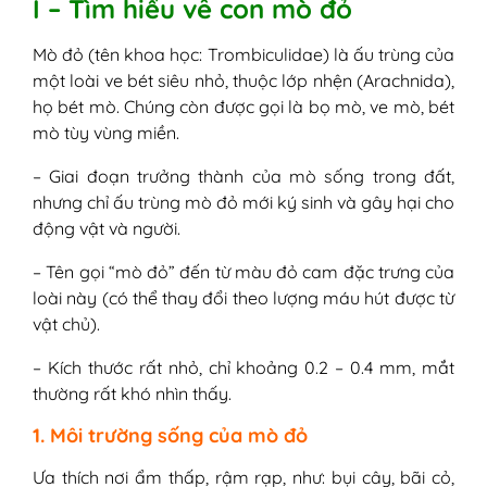
I – Tìm hiểu về con mò đỏ
cỏ dại
5. Tiếp xúc gián tiếp qua vật nuôi
Mò đỏ (tên khoa học: Trombiculidae) là ấu trùng của
hoặc thú rừng
một loài ve bét siêu nhỏ, thuộc lớp nhện (Arachnida),
III - Biểu hiện khi bị mò đỏ cắn
họ bét mò. Chúng còn được gọi là bọ mò, ve mò, bét
IV - Phân biệt mò đỏ đốt với muỗi, rệp, bọ
mò tùy vùng miền.
chét đốt
V - Mò đỏ đốt có nguy hiểm không?
– Giai đoạn trưởng thành của mò sống trong đất,
VI - Cách xử lý khi bị mò đỏ đốt
nhưng chỉ ấu trùng mò đỏ mới ký sinh và gây hại cho
Bước 1: Rửa sạch vùng da bị đốt
động vật và người.
Bước 2: Làm dịu ngứa và giảm viêm
Bước 3: Tuyệt đối không gãi
– Tên gọi “mò đỏ” đến từ màu đỏ cam đặc trưng của
Bước 4: Theo dõi triệu chứng bất
loài này (có thể thay đổi theo lượng máu hút được từ
thường
vật chủ).
Bước 5: Giặt sạch quần áo, vệ sinh cá
– Kích thước rất nhỏ, chỉ khoảng 0.2 – 0.4 mm, mắt
nhân
thường rất khó nhìn thấy.
VII - Cách phòng tránh khi bị mò đỏ cắn
VIII - Câu hỏi thường gặp khi bị mò đỏ cắn
1. Môi trường sống của mò đỏ
1. Vết mò đỏ đốt có lây không?
Ưa thích nơi ẩm thấp, rậm rạp, như: bụi cây, bãi cỏ,
2. Trẻ em bị mò đỏ cắn thì xử lý sao?