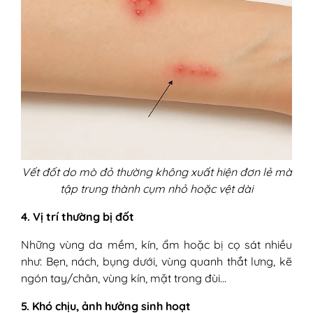
Vết đốt do mò đỏ thường không xuất hiện đơn lẻ mà
tập trung thành cụm nhỏ hoặc vệt dài
4. Vị trí thường bị đốt
Những vùng da mềm, kín, ẩm hoặc bị cọ sát nhiều
như: Bẹn, nách, bụng dưới, vùng quanh thắt lưng, kẽ
ngón tay/chân, vùng kín, mặt trong đùi…
5. Khó chịu, ảnh hưởng sinh hoạt