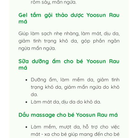
rôm sảy, mẩn ngứa.
Gel tắm gội thảo dược Yoosun Rau
má
Giúp làm sạch nhẹ nhàng, làm mát, dịu da,
giảm tình trạng khô da, góp phần ngăn
ngừa mẩn ngứa.
Sữa dưỡng ẩm cho bé Yoosun Rau
má
Dưỡng ẩm, làm mềm da, giảm tình
trạng khô da, giảm mẩn ngứa do khô
da.
Làm mát da, dịu da do khô da.
Dầu massage cho bé Yoosun Rau má
Làm mềm, mượt da, hỗ trợ cho việc
mát - xa cho bé giúp mang đến cho bé