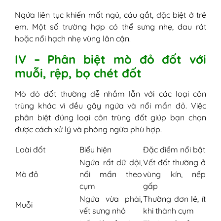
Ngứa liên tục khiến mất ngủ, cáu gắt, đặc biệt ở trẻ
em. Một số trường hợp có thể sưng nhẹ, đau rát
hoặc nổi hạch nhẹ vùng lân cận.
IV – Phân biệt mò đỏ đốt với
muỗi, rệp, bọ chét đốt
Mò đỏ đốt thường dễ nhầm lẫn với các loại côn
trùng khác vì đều gây ngứa và nổi mẩn đỏ. Việc
phân biệt đúng loại côn trùng đốt giúp bạn chọn
được cách xử lý và phòng ngừa phù hợp.
Loài đốt
Biểu hiện
Đặc điểm nổi bật
Ngứa rất dữ dội,
Vết đốt thường ở
Mò đỏ
nổi mẩn theo
vùng kín, nếp
cụm
gấp
Ngứa vừa phải,
Thường đơn lẻ, ít
Muỗi
vết sưng nhỏ
khi thành cụm