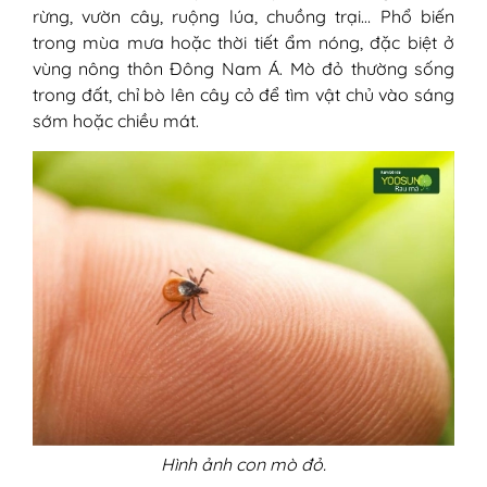
rừng, vườn cây, ruộng lúa, chuồng trại… Phổ biến
3. Làm sao để biết vẫn còn mò đỏ
trong mùa mưa hoặc thời tiết ẩm nóng, đặc biệt ở
vẫn ở trên người?
vùng nông thôn Đông Nam Á. Mò đỏ thường sống
4. Bị mò đỏ đốt 1 lần rồi có bị lại
trong đất, chỉ bò lên cây cỏ để tìm vật chủ vào sáng
không?
sớm hoặc chiều mát.
Hình ảnh con mò đỏ.