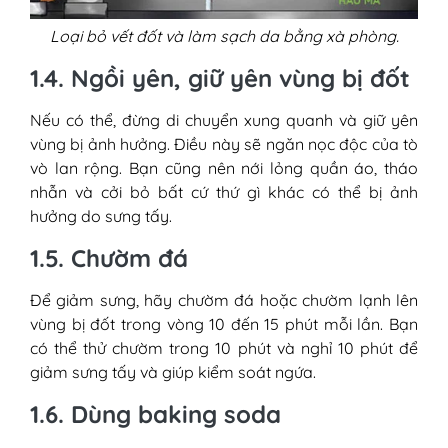
Loại bỏ vết đốt và làm sạch da bằng xà phòng.
1.4. Ngồi yên, giữ yên vùng bị đốt
Nếu có thể, đừng di chuyển xung quanh và giữ yên
vùng bị ảnh hưởng. Điều này sẽ ngăn nọc độc của tò
vò lan rộng. Bạn cũng nên nới lỏng quần áo, tháo
nhẫn và cởi bỏ bất cứ thứ gì khác có thể bị ảnh
hưởng do sưng tấy.
1.5. Chườm đá
Để giảm sưng, hãy chườm đá hoặc chườm lạnh lên
vùng bị đốt trong vòng 10 đến 15 phút mỗi lần. Bạn
có thể thử chườm trong 10 phút và nghỉ 10 phút để
giảm sưng tấy và giúp kiểm soát ngứa.
1.6. Dùng baking soda