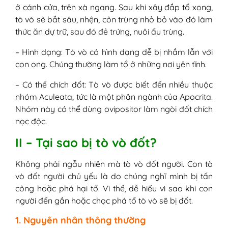
ở cánh cửa, trên xà ngang. Sau khi xây đắp tổ xong,
tò vò sẽ bắt sâu, nhện, côn trùng nhỏ bỏ vào đó làm
thức ăn dự trữ, sau đó đẻ trứng, nuôi ấu trùng.
– Hình dạng: Tò vò có hình dạng dễ bị nhầm lẫn với
con ong. Chúng thường làm tổ ở những nơi yên tĩnh.
– Có thể chích đốt: Tò vò được biết đến nhiều thuộc
nhóm Aculeata, tức là một phân ngành của Apocrita.
Nhóm này có thể dùng ovipositor làm ngòi đốt chích
nọc độc.
II – Tại sao bị tò vò đốt?
Không phải ngẫu nhiên mà tò vò đốt người. Con tò
vò đốt người chủ yếu là do chúng nghĩ mình bị tấn
công hoặc phá hại tổ. Vì thế, dễ hiểu vì sao khi con
người đến gần hoặc chọc phá tổ tò vò sẽ bị đốt.
1. Nguyên nhân thông thường