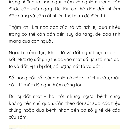
trong những tai nạn nguy hiểm và nghiêm trọng, cần
được cấp cứu ngay. Để lâu có thể dẫn đến nhiễm
độc nặng và cần rất nhiều thời gian để điều trị.
Thậm chí, khi nọc độc của tò vò tích tụ quá nhiều
trong cơ thể còn dẫn đến suy đa tạng, đe dọa tính
mạng của con người.
Ngoài nhiễm độc, khi bị tò vò đốt người bệnh còn bị
sốt. Mức độ sốt phụ thuộc vào một số yếu tố như loại
tò vò đốt, vị trí bị đốt, số lượng nốt tò vò đốt…
Số lượng nốt đốt càng nhiều ở các vị trí như đầu, mặt,
cổ… thì mức độ nguy hiểm càng lớn.
Dù bị đốt một – hai nốt nhưng người bệnh cũng
không nên chủ quan. Cần theo dõi sát sao các triệu
chứng hoặc đưa bệnh nhân đến cơ sở y tế để cấp
cứu sớm.