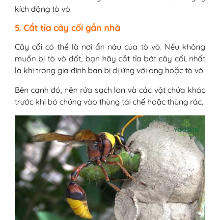
kích động tò vò.
5. Cắt tỉa cây cối gần nhà
Cây cối có thể là nơi ẩn náu của tò vò. Nếu không
muốn bị tò vò đốt, bạn hãy cắt tỉa bớt cây cối, nhất
là khi trong gia đình bạn bị dị ứng với ong hoặc tò vò.
Bên cạnh đó, nên rửa sạch lon và các vật chứa khác
trước khi bỏ chúng vào thùng tái chế hoặc thùng rác.