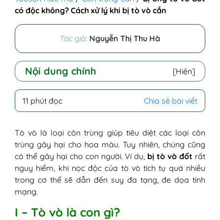
có độc không? Cách xử lý khi bị tò vò cắn
Tác giả:
Nguyễn Thị Thu Hà
Nội dung chính
[Hiện]
I - Tò vò là con gì?
11 phút đọc
Chia sẻ bài viết
II - Tại sao bị tò vò đốt?
1. Nguyên nhân thông thường
2. Các yếu tố rủi ro
Tò vò là loại côn trùng giúp tiêu diệt các loại côn
III - Triệu chứng nhận biết bị tò vò đốt
trùng gây hại cho hoa màu. Tuy nhiên, chúng cũng
1. Triệu chứng thông thường
có thể gây hại cho con người. Ví dụ,
bị tò vò đốt
rất
2. Triệu chứng của phản ứng dị ứng
nguy hiểm, khi nọc độc của tò vò tích tụ quá nhiều
IV - Ong tò vò đốt có độc không? Có sao
trong cơ thể sẽ dẫn đến suy đa tạng, đe dọa tính
không?
mạng.
V - Vết đốt của tò vò được chẩn đoán như
I – Tò vò là con gì?
thế nào?