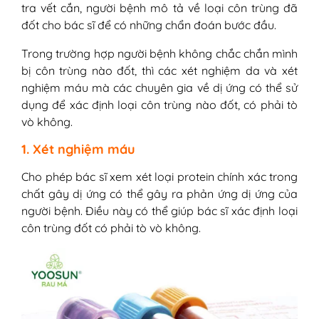
tra vết cắn, người bệnh mô tả về loại côn trùng đã
đốt cho bác sĩ để có những chẩn đoán bước đầu.
Trong trường hợp người bệnh không chắc chắn mình
bị côn trùng nào đốt, thì các xét nghiệm da và xét
nghiệm máu mà các chuyên gia về dị ứng có thể sử
dụng để xác định loại côn trùng nào đốt, có phải tò
vò không.
1. Xét nghiệm máu
Cho phép bác sĩ xem xét loại protein chính xác trong
chất gây dị ứng có thể gây ra phản ứng dị ứng của
người bệnh. Điều này có thể giúp bác sĩ xác định loại
côn trùng đốt có phải tò vò không.