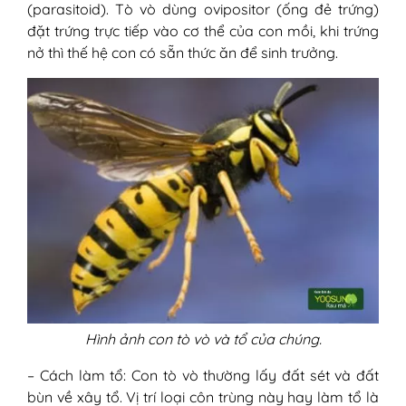
(parasitoid). Tò vò dùng ovipositor (ống đẻ trứng)
3. Mặc đồ bảo hộ khi làm việc bên
đặt trứng trực tiếp vào cơ thể của con mồi, khi trứng
ngoài
nở thì thế hệ con có sẵn thức ăn để sinh trưởng.
4. Tránh dùng nước hoa
5. Cắt tỉa cây cối gần nhà
6. Liệu pháp miễn dịch nọc độc
Hình ảnh con tò vò và tổ của chúng.
– Cách làm tổ: Con tò vò thường lấy đất sét và đất
bùn về xây tổ. Vị trí loại côn trùng này hay làm tổ là