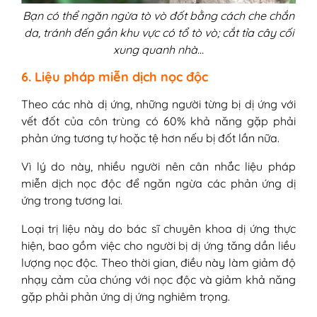
Bạn có thể ngăn ngừa tò vò đốt bằng cách che chắn
da, tránh đến gần khu vực có tổ tò vò; cắt tỉa cây cối
xung quanh nhà…
6. Liệu pháp miễn dịch nọc độc
Theo các nhà dị ứng, những người từng bị dị ứng với
vết đốt của côn trùng có 60% khả năng gặp phải
phản ứng tương tự hoặc tệ hơn nếu bị đốt lần nữa.
Vì lý do này, nhiều người nên cân nhắc liệu pháp
miễn dịch nọc độc để ngăn ngừa các phản ứng dị
ứng trong tương lai.
Loại trị liệu này do bác sĩ chuyên khoa dị ứng thực
hiện, bao gồm việc cho người bị dị ứng tăng dần liều
lượng nọc độc. Theo thời gian, điều này làm giảm độ
nhạy cảm của chúng với nọc độc và giảm khả năng
gặp phải phản ứng dị ứng nghiêm trọng.