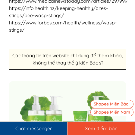
https://www.medicalnewstoday.com/articles/297999
https://info.health.nz/keeping-healthy/bites-
stings/bee-wasp-stings/
https://www.forbes.com/health/wellness/wasp-
stings/
Các thông tin trên website chỉ dùng để tham khảo,
không thể thay thế ý kiến Bác sĩ
Shopee Miền Bắc
Shopee Miền Nam
Chat messenger
Xem điểm bán