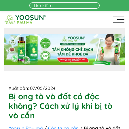
Skip to main content
Xuất bản: 07/05/2024
Bị ong tò vò đốt có độc
không? Cách xử lý khi bị tò
vò cắn
Yoosun Rau má
/
Côn trùng cắn
/
Bị ong tò vò đốt