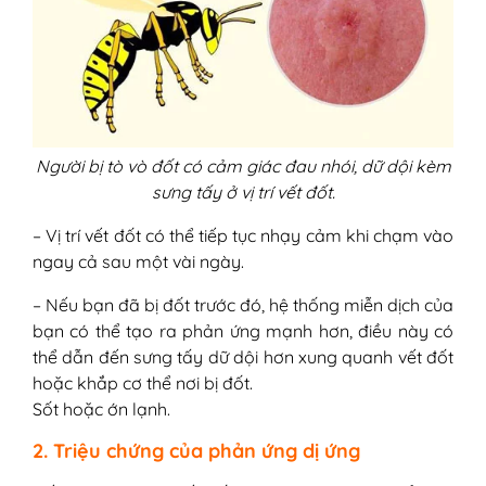
Người bị tò vò đốt có cảm giác đau nhói, dữ dội kèm
sưng tấy ở vị trí vết đốt.
– Vị trí vết đốt có thể tiếp tục nhạy cảm khi chạm vào
ngay cả sau một vài ngày.
– Nếu bạn đã bị đốt trước đó, hệ thống miễn dịch của
bạn có thể tạo ra phản ứng mạnh hơn, điều này có
thể dẫn đến sưng tấy dữ dội hơn xung quanh vết đốt
hoặc khắp cơ thể nơi bị đốt.
Sốt hoặc ớn lạnh.
2. Triệu chứng của phản ứng dị ứng