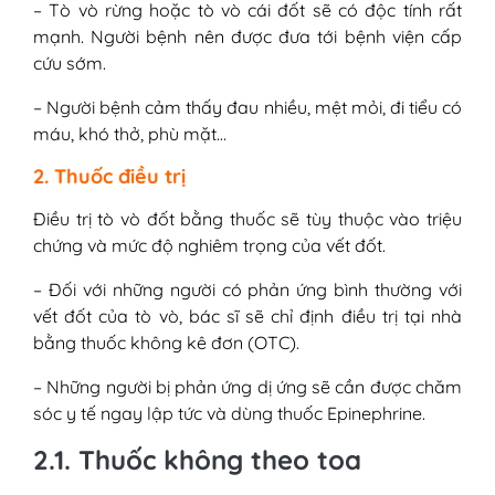
– Tò vò rừng hoặc tò vò cái đốt sẽ có độc tính rất
mạnh. Người bệnh nên được đưa tới bệnh viện cấp
cứu sớm.
– Người bệnh cảm thấy đau nhiều, mệt mỏi, đi tiểu có
máu, khó thở, phù mặt…
2. Thuốc điều trị
Điều trị tò vò đốt bằng thuốc sẽ tùy thuộc vào triệu
chứng và mức độ nghiêm trọng của vết đốt.
– Đối với những người có phản ứng bình thường với
vết đốt của tò vò, bác sĩ sẽ chỉ định điều trị tại nhà
bằng thuốc không kê đơn (OTC).
– Những người bị phản ứng dị ứng sẽ cần được chăm
sóc y tế ngay lập tức và dùng thuốc Epinephrine.
2.1. Thuốc không theo toa