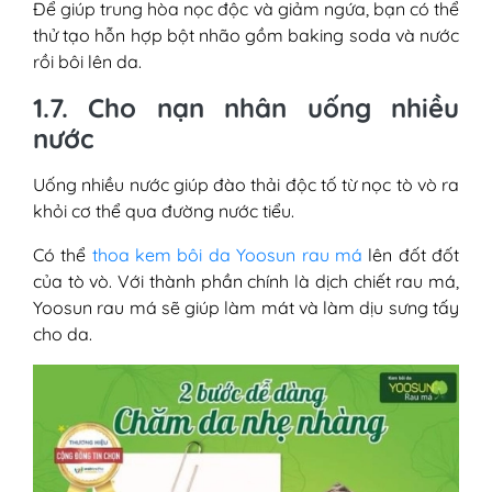
Để giúp trung hòa nọc độc và giảm ngứa, bạn có thể
thử tạo hỗn hợp bột nhão gồm baking soda và nước
rồi bôi lên da.
1.7. Cho nạn nhân uống nhiều
nước
Uống nhiều nước giúp đào thải độc tố từ nọc tò vò ra
khỏi cơ thể qua đường nước tiểu.
Có thể
thoa kem bôi da Yoosun rau má
lên đốt đốt
của tò vò. Với thành phần chính là dịch chiết rau má,
Yoosun rau má sẽ giúp làm mát và làm dịu sưng tấy
cho da.