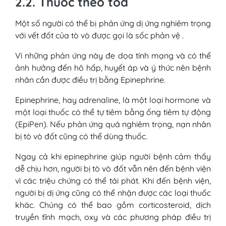
2.2. Thuốc theo toa
Một số người có thể bị phản ứng dị ứng nghiêm trọng
với vết đốt của tò vò được gọi là sốc phản vệ .
Vì những phản ứng này đe dọa tính mạng và có thể
ảnh hưởng đến hô hấp, huyết áp và ý thức nên bệnh
nhân cần được điều trị bằng Epinephrine.
Epinephrine, hay adrenaline, là một loại hormone và
một loại thuốc có thể tự tiêm bằng ống tiêm tự động
(EpiPen). Nếu phản ứng quá nghiêm trọng, nạn nhân
bị tò vò đốt cũng có thể dùng thuốc.
Ngay cả khi epinephrine giúp người bệnh cảm thấy
dễ chịu hơn, người bị tò vò đốt vẫn nên đến bệnh viện
vì các triệu chứng có thể tái phát. Khi đến bệnh viện,
người bị dị ứng cũng có thể nhận được các loại thuốc
khác. Chúng có thể bao gồm corticosteroid, dịch
truyền tĩnh mạch, oxy và các phương pháp điều trị