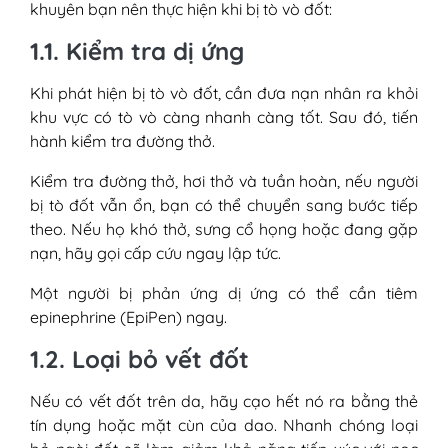
khuyên bạn nên thực hiện khi bị tò vò đốt:
1.1. Kiểm tra dị ứng
Khi phát hiện bị tò vò đốt, cần đưa nạn nhân ra khỏi
khu vực có tò vò càng nhanh càng tốt. Sau đó, tiến
hành kiểm tra đường thở.
Kiểm tra đường thở, hơi thở và tuần hoàn, nếu người
bị tò đốt vẫn ổn, bạn có thể chuyển sang bước tiếp
theo. Nếu họ khó thở, sưng cổ họng hoặc đang gặp
nạn, hãy gọi cấp cứu ngay lập tức.
Một người bị phản ứng dị ứng có thể cần tiêm
epinephrine (EpiPen) ngay.
1.2. Loại bỏ vết đốt
Nếu có vết đốt trên da, hãy cạo hết nó ra bằng thẻ
tín dụng hoặc mặt cùn của dao. Nhanh chóng loại