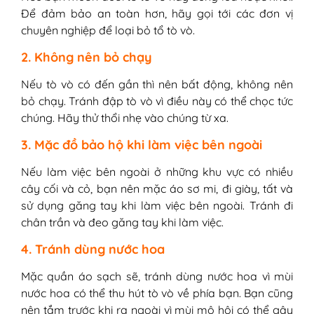
Để đảm bảo an toàn hơn, hãy gọi tới các đơn vị
chuyên nghiệp để loại bỏ tổ tò vò.
2. Không nên bỏ chạy
Nếu tò vò có đến gần thì nên bất động, không nên
bỏ chạy. Tránh đập tò vò vì điều này có thể chọc tức
chúng. Hãy thử thổi nhẹ vào chúng từ xa.
3. Mặc đồ bảo hộ khi làm việc bên ngoài
Nếu làm việc bên ngoài ở những khu vực có nhiều
cây cối và cỏ, bạn nên mặc áo sơ mi, đi giày, tất và
sử dụng găng tay khi làm việc bên ngoài. Tránh đi
chân trần và đeo găng tay khi làm việc.
4. Tránh dùng nước hoa
Mặc quần áo sạch sẽ, tránh dùng nước hoa vì mùi
nước hoa có thể thu hút tò vò về phía bạn. Bạn cũng
nên tắm trước khi ra ngoài vì mùi mô hôi có thể gây