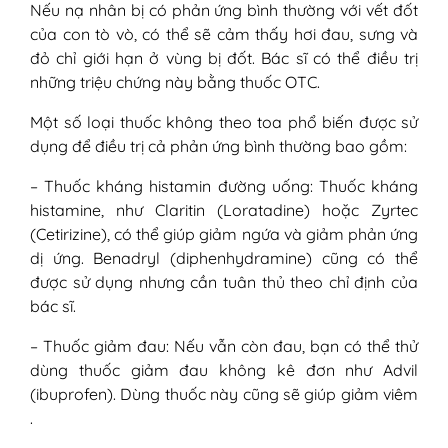
Nếu nạ nhân bị có phản ứng bình thường với vết đốt
của con tò vò, có thể sẽ cảm thấy hơi đau, sưng và
đỏ chỉ giới hạn ở vùng bị đốt. Bác sĩ có thể điều trị
những triệu chứng này bằng thuốc OTC.
Một số loại thuốc không theo toa phổ biến được sử
dụng để điều trị cả phản ứng bình thường bao gồm:
– Thuốc kháng histamin đường uống: Thuốc kháng
histamine, như Claritin (Loratadine) hoặc Zyrtec
(Cetirizine), có thể giúp giảm ngứa và giảm phản ứng
dị ứng. Benadryl (diphenhydramine) cũng có thể
được sử dụng nhưng cần tuân thủ theo chỉ định của
bác sĩ.
– Thuốc giảm đau: Nếu vẫn còn đau, bạn có thể thử
dùng thuốc giảm đau không kê đơn như Advil
(ibuprofen). Dùng thuốc này cũng sẽ giúp giảm viêm
.