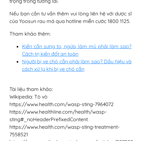
trọng trong tương lai.
Nếu bạn cần tư vấn thêm vui lòng liên hệ với dược sĩ
của Yoosun rau má qua hotline miễn cước 1800 1125.
Tham khảo thêm:
Kiến cắn sưng to, ngứa, làm mủ phải làm sao?
Cách trị kiến đốt an toàn
Người bị ve chó cắn phải làm sao? Dấu hiệu và
cách xử lý khi bị ve chó cắn
Tài liệu tham khảo:
Wikipedia: Tò vò
https://www.health.com/wasp-sting-7964072
https://www.healthline.com/health/wasp-
sting#_noHeaderPrefixedContent
https://www.health.com/wasp-sting-treatment-
7558521