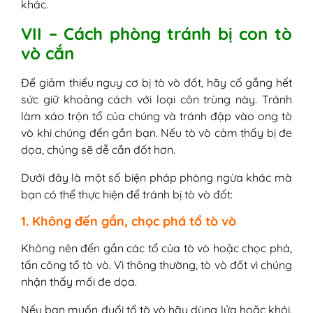
khác.
VII – Cách phòng tránh bị con tò
vò cắn
Để giảm thiểu nguy cơ bị tò vò đốt, hãy cố gắng hết
sức giữ khoảng cách với loại côn trùng này. Tránh
làm xáo trộn tổ của chúng và tránh đập vào ong tò
vò khi chúng đến gần bạn. Nếu tò vò cảm thấy bị đe
dọa, chúng sẽ dễ cắn đốt hơn.
Dưới đây là một số biện pháp phòng ngừa khác mà
bạn có thể thực hiện để tránh bị tò vò đốt:
1. Không đến gần, chọc phá tổ tò vò
Không nên đến gần các tổ của tò vò hoặc chọc phá,
tấn công tổ tò vò. Vì thông thường, tò vò đốt vì chúng
nhận thấy mối đe dọa.
Nếu bạn muốn đuổi tổ tò vò hãy dùng lửa hoặc khói.