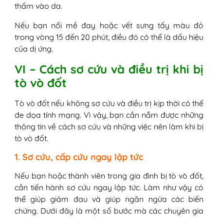
thấm vào da.
Nếu bạn nổi mề đay hoặc vết sưng tấy màu đỏ
trong vòng 15 đến 20 phút, điều đó có thể là dấu hiệu
của dị ứng.
VI – Cách sơ cứu và điều trị khi bị
tò vò đốt
Tò vò đốt nếu không sơ cứu và điều trị kịp thời có thể
đe dọa tính mạng. Vì vậy, bạn cần nắm được những
thông tin về cách sơ cứu và những việc nên làm khi bị
tò vò đốt.
1. Sơ cứu, cấp cứu ngay lập tức
Nếu bạn hoặc thành viên trong gia đình bị tò vò đốt,
cần tiến hành sơ cứu ngay lập tức. Làm như vậy có
thể giúp giảm đau và giúp ngăn ngừa các biến
chứng. Dưới đây là một số bước mà các chuyên gia