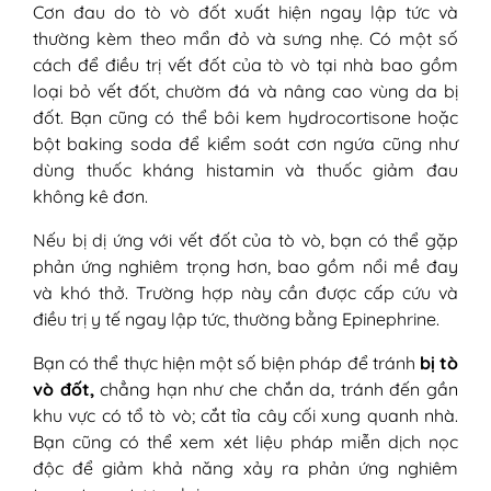
Cơn đau do tò vò đốt xuất hiện ngay lập tức và
thường kèm theo mẩn đỏ và sưng nhẹ. Có một số
cách để điều trị vết đốt của tò vò tại nhà bao gồm
loại bỏ vết đốt, chườm đá và nâng cao vùng da bị
đốt. Bạn cũng có thể bôi kem hydrocortisone hoặc
bột baking soda để kiểm soát cơn ngứa cũng như
dùng thuốc kháng histamin và thuốc giảm đau
không kê đơn.
Nếu bị dị ứng với vết đốt của tò vò, bạn có thể gặp
phản ứng nghiêm trọng hơn, bao gồm nổi mề đay
và khó thở. Trường hợp này cần được cấp cứu và
điều trị y tế ngay lập tức, thường bằng Epinephrine.
Bạn có thể thực hiện một số biện pháp để tránh
bị tò
vò đốt,
chẳng hạn như che chắn da, tránh đến gần
khu vực có tổ tò vò; cắt tỉa cây cối xung quanh nhà.
Bạn cũng có thể xem xét liệu pháp miễn dịch nọc
độc để giảm khả năng xảy ra phản ứng nghiêm