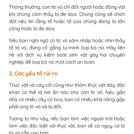
Thông thường, con tò vò chỉ đốt người hoặc động vật
khi chúng cảm thấy bị đe dọa. Chúng cũng sẽ chích
đốt nếu tin rằng tổ hoặc tổ của chúng đang bị tấn
công hoặc bị đe dọa.
Nếu bạn nghi ngờ có tò vò xâm nhập hoặc nhìn thấy
tổ tò vò, đừng cố gắng tự mình loại bỏ nó. Hãy liên
hệ với dịch vụ kiểm soát sinh vật gây hại chuyên
nghiệp để loại bỏ nó một cách an toàn.
2. Các yếu tố rủi ro
Thực vật và cây cối cũng như thảm thực vật dày đặc
khác có thể là nơi ẩn náu cho con tò vò. Nếu gần
nhà có nhiều cây có hoa, bạn có nhiều khả năng gặp
phải ong tò vò và bị đốt.
Tương tự như vậy, nếu bạn làm việc ngoài trời hoặc
làm việc đặc biệt với thực vật, bạn sẽ có nguy cơ bị
tò vò cắn cao hơn.