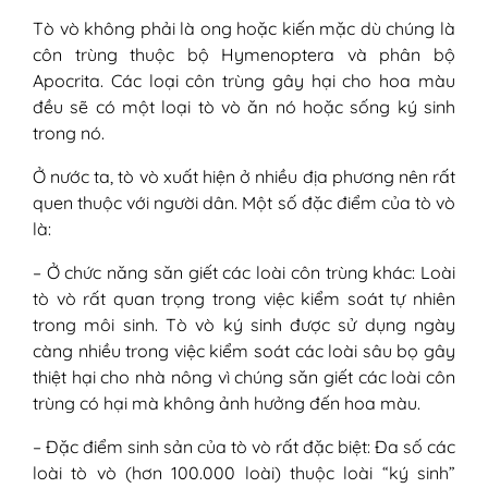
1. Xét nghiệm máu
Tò vò không phải là ong hoặc kiến mặc dù chúng là
2. Xét nghiệm chích da
côn trùng thuộc bộ Hymenoptera và phân bộ
VI - Cách sơ cứu và điều trị khi bị tò vò đốt
Apocrita. Các loại côn trùng gây hại cho hoa màu
1. Sơ cứu, cấp cứu ngay lập tức
đều sẽ có một loại tò vò ăn nó hoặc sống ký sinh
1.1. Kiểm tra dị ứng
trong nó.
1.2. Loại bỏ vết đốt
1.3. Rửa sạch vùng bị đốt
Ở nước ta, tò vò xuất hiện ở nhiều địa phương nên rất
1.4. Ngồi yên, giữ yên vùng bị
quen thuộc với người dân. Một số đặc điểm của tò vò
đốt
là:
1.5. Chườm đá
1.6. Dùng baking soda
– Ở chức năng săn giết các loài côn trùng khác: Loài
1.7. Cho nạn nhân uống nhiều
tò vò rất quan trọng trong việc kiểm soát tự nhiên
nước
trong môi sinh. Tò vò ký sinh được sử dụng ngày
2. Thuốc điều trị
càng nhiều trong việc kiểm soát các loài sâu bọ gây
2.1. Thuốc không theo toa
thiệt hại cho nhà nông vì chúng săn giết các loài côn
2.2. Thuốc theo toa
trùng có hại mà không ảnh hưởng đến hoa màu.
VII - Cách phòng tránh bị con tò vò cắn
– Đặc điểm sinh sản của tò vò rất đặc biệt: Đa số các
1. Không đến gần, chọc phá tổ tò vò
loài tò vò (hơn 100.000 loài) thuộc loài “ký sinh”
2. Không nên bỏ chạy