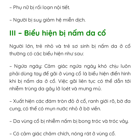
– Phụ nữ bị rối loạn nội tiết.
– Người bị suy giảm hệ miễn dịch.
III – Biểu hiện bị nấm da cổ
Người lớn, trẻ nhỏ và trẻ sơ sinh bị nấm da ở cổ
thường có các biểu hiện như sau:
– Ngứa ngáy: Cảm giác ngứa ngáy khó chịu luôn
phải dùng tay để gãi ở vùng cổ là biểu hiện điển hình
khi bị nấm da ở cổ. Việc gãi liên tục có thể dẫn tới
nhiễm trùng da gây lở loét và mưng mủ.
– Xuất hiện các đám tròn đỏ ở cổ, ranh giới rõ, bờ đa
cung, có thể có mụn nước nhỏ ở bờ viền.
– Da vùng cổ bị nhiễm nấm bị bong tróc và tróc vảy.
– Có cảm giác châm chích, nóng rát ở vùng cổ.