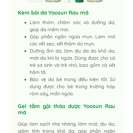
Kem bôi da Yoosun Rau má
Làm thơm, chăm sóc và dưỡng da,
giúp da mềm mịn.
Góp phần ngăn ngừa mụn. Làm mờ
các vết sẹo, vết thâm do mụn.
Dưỡng ẩm da, làm dịu da do khô da,
mát da khi bị ngứa. Dùng được cho cả
trẻ sơ sinh và trẻ nhỏ, bao gồm cả vết
hăm tã.
Bảo vệ da bé trong điều kiện tốt. Sử
dụng được cho bé trong trường hợp
rôm sảy, mẩn ngứa.
Gel tắm gội thảo dược Yoosun Rau
má
Giúp làm sạch nhẹ nhàng, làm mát, dịu da,
giảm tình trạng khô da, góp phần ngăn