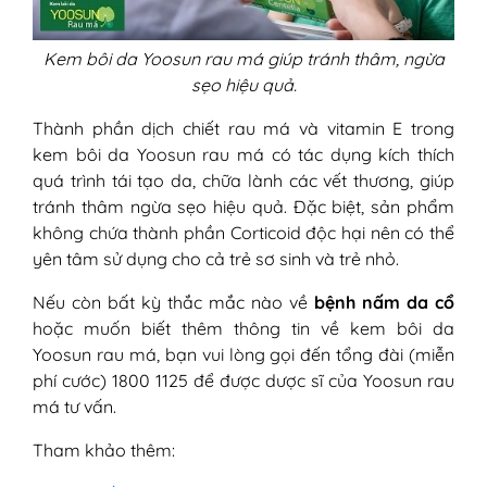
Kem bôi da Yoosun rau má giúp tránh thâm, ngừa
sẹo hiệu quả.
Thành phần dịch chiết rau má và vitamin E trong
kem bôi da Yoosun rau má có tác dụng kích thích
quá trình tái tạo da, chữa lành các vết thương, giúp
tránh thâm ngừa sẹo hiệu quả. Đặc biệt, sản phẩm
không chứa thành phần Corticoid độc hại nên có thể
yên tâm sử dụng cho cả trẻ sơ sinh và trẻ nhỏ.
Nếu còn bất kỳ thắc mắc nào về
bệnh nấm da cổ
hoặc muốn biết thêm thông tin về kem bôi da
Yoosun rau má, bạn vui lòng gọi đến tổng đài (miễn
phí cước) 1800 1125 để được dược sĩ của Yoosun rau
má tư vấn.
Tham khảo thêm: