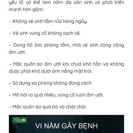
yếu tố có thể làm nấm da sản sinh và phát triển
mạnh hơn gồm:
– Không vệ sinh tắm rửa hàng ngày.
– Vệ sinh vùng cổ không sạch sẽ.
– Dùng hồ bơi, phòng tắm, nhà vệ sinh công cộng
ẩm ướt.
– Mặc quần áo ẩm ướt khi chưa khô hẳn và không
được phơi khô dưới ánh nắng mặt trời.
– Sử dụng xà phòng không đúng cách.
– Mồ hôi ra quá nhiều, vùng cổ luôn ẩm ướt.
– Mặc quần áo quá bó và chật chội.