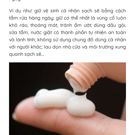
Ví dụ như: giữ vệ sinh cá nhân sạch sẽ bằng cách
tắm rửa hàng ngày; giữ cơ thể nhất là vùng cổ luôn
khô ráo, thoáng mát, tránh ẩm ướt; dùng dầu gội,
sữa tắm, nước giặt có thành phần tự nhiên an toàn
và lành tính; không sử dụng chung đồ dùng cá nhân
với người khác; lau dọn nhà cửa và môi trường xung
quanh sạch sẽ…