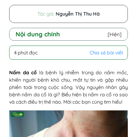
Tác giả:
Nguyễn Thị Thu Hà
Nội dung chính
[Hiện]
I - Nấm da cổ là như thế nào?
4 phút đọc
Chia sẻ bài viết
II - Nguyên nhân gây bệnh nấm da ở cổ
III - Biểu hiện bị nấm da cổ
IV - Cách trị nấm da cổ hiệu quả và an
Nấm da cổ
là bệnh lý nhiễm trùng do nấm mốc,
toàn
khiến người bệnh khó chịu, mất tự tin và gặp nhiều
1. Trường hợp nhẹ
phiền toái trong cuộc sống. Vậy nguyên nhân gây
2. Trường hợp nặng
bệnh nấm da cổ là gì? Biểu hiện bị nấm ra cổ ra sao
V - Cách chăm sóc da cổ khi bị nấm
và cách điều trị thế nào. Mời các bạn cùng tìm hiểu!