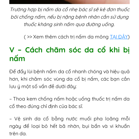
Trường hợp bị nấm da cổ nhẹ bác sĩ sẽ kê đơn thuốc
bôi chống nấm, nếu bị nặng bệnh nhân cần sử dụng
thuốc kháng sinh nấm qua đường uống.
( >> Xem thêm cách trị nấm da mông
TẠI ĐÂY
)
V – Cách chăm sóc da cổ khi bị
nấm
Để đẩy lùi bệnh nấm da cổ nhanh chóng và hiệu quả
hơn, khi chăm sóc vùng da cổ bị nấm, các bạn cần
lưu ý một số vấn đề dưới đây:
– Thoa kem chống nấm hoặc uống thuốc trị nấm da
cổ theo đúng chỉ định của bác sĩ.
– Vệ sinh da cổ bằng nước muối pha loãng mỗi
ngày để loại bỏ hết bã nhờn, bụi bẩn và vi khuẩn
trên da.