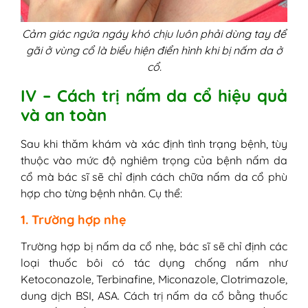
Cảm giác ngứa ngáy khó chịu luôn phải dùng tay để
gãi ở vùng cổ là biểu hiện điển hình khi bị nấm da ở
cổ.
IV – Cách trị nấm da cổ hiệu quả
và an toàn
Sau khi thăm khám và xác định tình trạng bệnh, tùy
thuộc vào mức độ nghiêm trọng của bệnh nấm da
cổ mà bác sĩ sẽ chỉ định cách chữa nấm da cổ phù
hợp cho từng bệnh nhân. Cụ thể:
1. Trường hợp nhẹ
Trường hợp bị nấm da cổ nhẹ, bác sĩ sẽ chỉ định các
loại thuốc bôi có tác dụng chống nấm như
Ketoconazole, Terbinafine, Miconazole, Clotrimazole,
dung dịch BSI, ASA. Cách trị nấm da cổ bằng thuốc