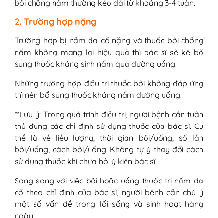
bôi chống nấm thường kéo dài từ khoảng 3-4 tuần.
2. Trường hợp nặng
Trường hợp bị nấm da cổ nặng và thuốc bôi chống
nấm không mang lại hiệu quả thì bác sĩ sẽ kê bổ
sung thuốc kháng sinh nấm qua đường uống.
Những trường hợp điều trị thuốc bôi không đáp ứng
thì nên bổ sung thuốc kháng nấm đường uống.
**Lưu ý: Trong quá trình điều trị, người bệnh cần tuân
thủ đúng các chỉ định sử dụng thuốc của bác sĩ. Cụ
thể là về liều lượng, thời gian bôi/uống, số lần
bôi/uống, cách bôi/uống. Không tự ý thay đổi cách
sử dụng thuốc khi chưa hỏi ý kiến bác sĩ.
Song song với việc bôi hoặc uống thuốc trị nấm da
cổ theo chỉ định của bác sĩ, người bệnh cần chú ý
một số vấn đề trong lối sống và sinh hoạt hàng
ngày.