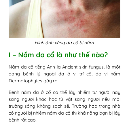
Hình ảnh vùng da cổ bị nấm.
I – Nấm da cổ là như thế nào?
Nấm da cổ tiếng Anh là Ancient skin fungus, là một
dạng bệnh lý ngoài da ở vị trí cổ, do vi nấm
Dermatophytes gây ra.
Bệnh nấm da ở cổ có thể lây nhiễm từ người này
sang người khác học từ vật sang người nếu môi
trường sống không sạch sẽ. Trường hợp trong nhà
có người bị nhiễm nấm da cổ thì khả năng bạn bị lây
bệnh rất cao.