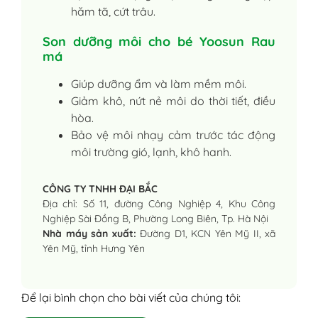
hăm tã, cứt trâu.
Son dưỡng môi cho bé Yoosun Rau
má
Giúp dưỡng ẩm và làm mềm môi.
Giảm khô, nứt nẻ môi do thời tiết, điều
hòa.
Bảo vệ môi nhạy cảm trước tác động
môi trường gió, lạnh, khô hanh.
CÔNG TY TNHH ĐẠI BẮC
Địa chỉ: Số 11, đường Công Nghiệp 4, Khu Công
Nghiệp Sài Đồng B, Phường Long Biên, Tp. Hà Nội
Nhà máy sản xuất:
Đường D1, KCN Yên Mỹ II, xã
Yên Mỹ, tỉnh Hưng Yên
Để lại bình chọn cho bài viết của chúng tôi: