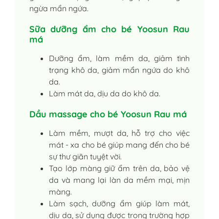
ngừa mẩn ngứa.
Sữa dưỡng ẩm cho bé Yoosun Rau
má
Dưỡng ẩm, làm mềm da, giảm tình
trạng khô da, giảm mẩn ngứa do khô
da.
Làm mát da, dịu da do khô da.
Dầu massage cho bé Yoosun Rau má
Làm mềm, mượt da, hỗ trợ cho việc
mát - xa cho bé giúp mang đến cho bé
sự thư giãn tuyệt vời.
Tạo lớp màng giữ ẩm trên da, bảo vệ
da và mang lại làn da mềm mại, mịn
màng.
Làm sạch, dưỡng ẩm giúp làm mát,
dịu da, sử dụng được trong trường hợp