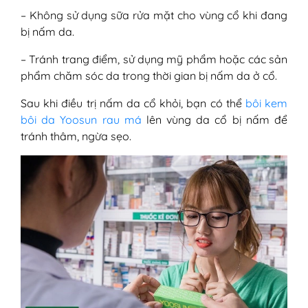
– Không sử dụng sữa rửa mặt cho vùng cổ khi đang
bị nấm da.
– Tránh trang điểm, sử dụng mỹ phẩm hoặc các sản
phẩm chăm sóc da trong thời gian bị nấm da ở cổ.
Sau khi điều trị nấm da cổ khỏi, bạn có thể
bôi kem
bôi da Yoosun rau má
lên vùng da cổ bị nấm để
tránh thâm, ngừa sẹo.