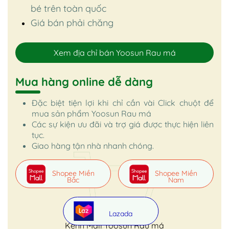
bé trên toàn quốc
Giá bán phải chăng
Xem địa chỉ bán Yoosun Rau má
Mua hàng online dễ dàng
Đặc biệt tiện lợi khi chỉ cần vài Click chuột để
mua sản phẩm Yoosun Rau má
Các sự kiện ưu đãi và trợ giá được thực hiện liên
tục.
Giao hàng tận nhà nhanh chóng.
Shopee Miền
Shopee Miền
Bắc
Nam
Lazada
Kênh Mall Yoosun Rau má