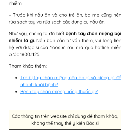
nhiễm.
– Trước khi nấu ăn và cho trẻ ăn, ba mẹ cũng nên
rửa sạch tay và rửa sạch các dụng cụ nấu ăn.
Như vậy, chúng ta đã biết
bệnh tay chân miệng bội
nhiễm là gì
. Nếu bạn cần tư vấn thêm, vui lòng liên
hệ với dược sĩ của Yoosun rau má qua hotline miễn
cước 1800.1125.
Tham khảo thêm:
Trẻ bị tay chân miệng nên ăn gì và kiêng gì để
nhanh khỏi bệnh?
Bệnh tay chân miệng uống thuốc gì?
Các thông tin trên website chỉ dùng để tham khảo,
không thể thay thế ý kiến Bác sĩ