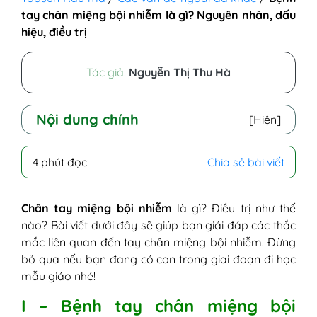
tay chân miệng bội nhiễm là gì? Nguyên nhân, dấu
hiệu, điều trị
Tác giả:
Nguyễn Thị Thu Hà
Nội dung chính
[Hiện]
I - Bệnh tay chân miệng bội nhiễm là gì?
4 phút đọc
Chia sẻ bài viết
II - Nguyên nhân gây chân tay miệng bội
nhiễm là gì?
III - Dấu hiệu bội nhiễm chân tay miệng
Chân tay miệng bội nhiễm
là gì? Điều trị như thế
IV - Trẻ bị bội nhiễm chân tay miệng có
nào? Bài viết dưới đây sẽ giúp bạn giải đáp các thắc
nguy hiểm không?
mắc liên quan đến tay chân miệng bội nhiễm. Đừng
V - Cách xử lý khi bị bội nhiễm chân tay
bỏ qua nếu bạn đang có con trong giai đoạn đi học
miệng
mẫu giáo nhé!
VI - Cách phòng ngừa tay chân miệng
I – Bệnh tay chân miệng bội