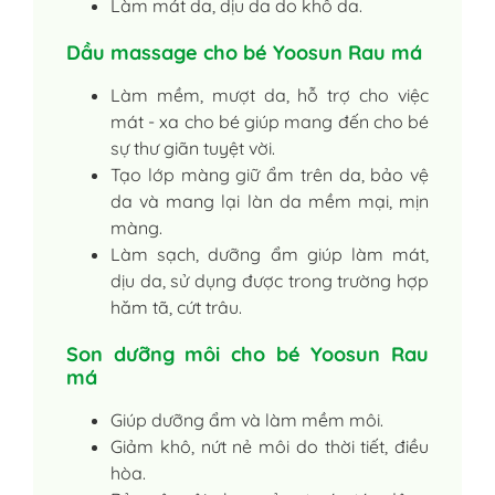
Làm mát da, dịu da do khô da.
Dầu massage cho bé Yoosun Rau má
Làm mềm, mượt da, hỗ trợ cho việc
mát - xa cho bé giúp mang đến cho bé
sự thư giãn tuyệt vời.
Tạo lớp màng giữ ẩm trên da, bảo vệ
da và mang lại làn da mềm mại, mịn
màng.
Làm sạch, dưỡng ẩm giúp làm mát,
dịu da, sử dụng được trong trường hợp
hăm tã, cứt trâu.
Son dưỡng môi cho bé Yoosun Rau
má
Giúp dưỡng ẩm và làm mềm môi.
Giảm khô, nứt nẻ môi do thời tiết, điều
hòa.