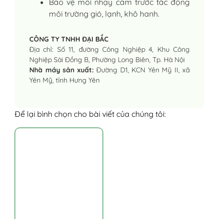
Bảo vệ môi nhạy cảm trước tác động
môi trường gió, lạnh, khô hanh.
CÔNG TY TNHH ĐẠI BẮC
Địa chỉ: Số 11, đường Công Nghiệp 4, Khu Công
Nghiệp Sài Đồng B, Phường Long Biên, Tp. Hà Nội
Nhà máy sản xuất:
Đường D1, KCN Yên Mỹ II, xã
Yên Mỹ, tỉnh Hưng Yên
Để lại bình chọn cho bài viết của chúng tôi: