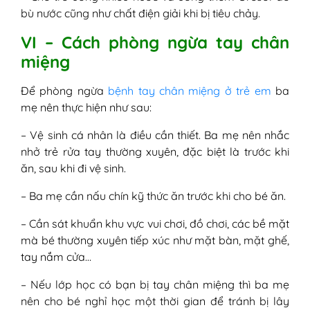
bù nước cũng như chất điện giải khi bị tiêu chảy.
VI – Cách phòng ngừa tay chân
miệng
Để phòng ngừa
bệnh tay chân miệng ở trẻ em
ba
mẹ nên thực hiện như sau:
– Vệ sinh cá nhân là điều cần thiết. Ba mẹ nên nhắc
nhở trẻ rửa tay thường xuyên, đặc biệt là trước khi
ăn, sau khi đi vệ sinh.
– Ba mẹ cần nấu chín kỹ thức ăn trước khi cho bé ăn.
– Cần sát khuẩn khu vực vui chơi, đồ chơi, các bề mặt
mà bé thường xuyên tiếp xúc như mặt bàn, mặt ghế,
tay nắm cửa…
– Nếu lớp học có bạn bị tay chân miệng thì ba mẹ
nên cho bé nghỉ học một thời gian để tránh bị lây