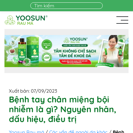
Skip to main content
Xuất bản: 07/09/2023
Bệnh tay chân miệng bội
nhiễm là gì? Nguyên nhân,
dấu hiệu, điều trị
Yoosun Rau má
/
Các vấn đề ngoài da khác
/
Bệnh