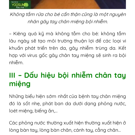
Không tắm rửa cho bé cẩn thận cũng là một nguyên
nhân gây tay chân miệng bội nhiễm.
– Kiêng quá kỹ mà không tắm cho bé: không tắm
lâu ngày sẽ tạo môi trường thuận lợi để các loại vi
khuẩn phát triển trên da, gây nhiễm trùng da. Kết
hợp với virus gốc gây chân tay miệng sẽ sinh ra bội
nhiễm.
III – Dấu hiệu bội nhiễm chân tay
miệng
Những biểu hiện sớm nhất của bệnh tay chân miệng
đó là sốt nhẹ, phát ban da dưới dạng phỏng nước,
loét miệng, biếng ăn,…
Các phỏng nước thường xuất hiện thường xuất hiện ở
lòng bàn tay, lòng bàn chân, cánh tay, cẳng chân…