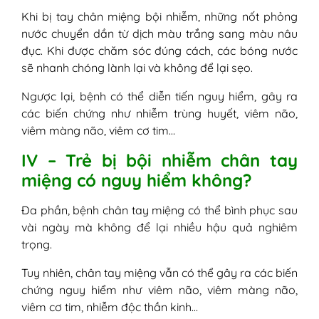
Khi bị tay chân miệng bội nhiễm, những nốt phỏng
nước chuyển dần từ dịch màu trắng sang màu nâu
đục. Khi được chăm sóc đúng cách, các bóng nước
sẽ nhanh chóng lành lại và không để lại sẹo.
Ngược lại, bệnh có thể diễn tiến nguy hiểm, gây ra
các biến chứng như nhiễm trùng huyết, viêm não,
viêm màng não, viêm cơ tim…
IV – Trẻ bị bội nhiễm chân tay
miệng có nguy hiểm không?
Đa phần, bệnh chân tay miệng có thể bình phục sau
vài ngày mà không để lại nhiều hậu quả nghiêm
trọng.
Tuy nhiên, chân tay miệng vẫn có thể gây ra các biến
chứng nguy hiểm như viêm não, viêm màng não,
viêm cơ tim, nhiễm độc thần kinh…