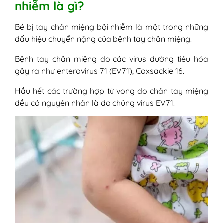
nhiễm là gì?
Bé bị tay chân miệng bội nhiễm là một trong những
dấu hiệu chuyển nặng của bệnh tay chân miệng.
Bệnh tay chân miệng do các virus đường tiêu hóa
gây ra như enterovirus 71 (EV71), Coxsackie 16.
Hầu hết các trường hợp tử vong do chân tay miệng
đều có nguyên nhân là do chủng virus EV71.