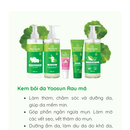
Kem bôi da Yoosun Rau má
Làm thơm, chăm sóc và dưỡng da,
giúp da mềm mịn.
Góp phần ngăn ngừa mụn. Làm mờ
các vết sẹo, vết thâm do mụn.
Dưỡng ẩm da, làm dịu da do khô da,