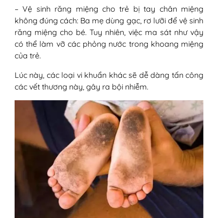
– Vệ sinh răng miệng cho trẻ bị tay chân miệng
không đúng cách: Ba mẹ dùng gạc, rơ lưỡi để vệ sinh
răng miệng cho bé. Tuy nhiên, việc ma sát như vậy
có thể làm vỡ các phỏng nước trong khoang miệng
của trẻ.
Lúc này, các loại vi khuẩn khác sẽ dễ dàng tấn công
các vết thương này, gây ra bội nhiễm.