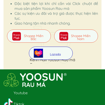
Đặc biệt tiện lợi khi chỉ cần vài Click chuột để
mua sản phẩm Yoosun Rau má
Các sự kiện ưu đãi và trợ giá được thực hiện liên
tục.
Giao hàng tận nhà nhanh chóng.
Shopee Miền
Shopee Miền
Bắc
Nam
Lazada
Kênh Mall Yoosun Rau má
Youtube
Tiktok