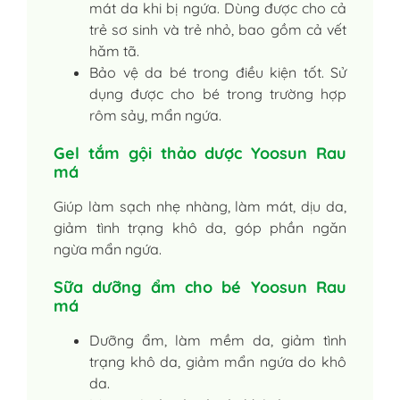
mát da khi bị ngứa. Dùng được cho cả
trẻ sơ sinh và trẻ nhỏ, bao gồm cả vết
hăm tã.
Bảo vệ da bé trong điều kiện tốt. Sử
dụng được cho bé trong trường hợp
rôm sảy, mẩn ngứa.
Gel tắm gội thảo dược Yoosun Rau
má
Giúp làm sạch nhẹ nhàng, làm mát, dịu da,
giảm tình trạng khô da, góp phần ngăn
ngừa mẩn ngứa.
Sữa dưỡng ẩm cho bé Yoosun Rau
má
Dưỡng ẩm, làm mềm da, giảm tình
trạng khô da, giảm mẩn ngứa do khô
da.