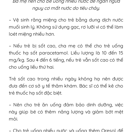
Ba mẹ nên cho bé uống nhiều nước để ngăn ngừa
nguy cơ mất nước do tiêu chảy.
– Vệ sinh răng miệng cho trẻ bằng dung dịch nước
muối sinh lý. Không sử dụng gạc, rơ lưỡi vì có thể làm
loét miệng nhiều hơn.
– Nếu trẻ bị sốt cao, cha mẹ có thể cho trẻ uống
thuốc hạ sốt paracetamol. Liều lượng là 10 đến 15
mg/kg. Sau 4 đến 6 tiếng, nếu trẻ vẫn sốt cao có thể
cho uống liều thứ hai.
Trẻ sốt cao trong nhiều ngày không hạ nên được
đưa đến cơ sở y tế thăm khám. Bác sĩ có thể kê cho
trẻ thuốc hạ sốt đặc biệt.
– Nên cho trẻ ăn uống đảm bảo dinh dưỡng, việc
này giúp bé có thêm năng lượng và giảm bớt mệt
mỏi.
– Cho trẻ uống nhiều nước và uống thêm Oresol để