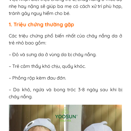
nhẹ hay nặng sẽ giúp ba mẹ có cách xử trí phù hợp,
tránh gây nguy hiểm cho bé.
1. Triệu chứng thường gặp
Các triệu chứng phổ biến nhất của cháy nắng da ở
trẻ nhỏ bao gồm:
– Đỏ và sưng da ở vùng da bị cháy nắng.
– Trẻ cảm thấy khó chịu, quấy khóc.
– Phồng rộp kèm đau đớn.
– Da khô, ngứa và bong tróc 3-8 ngày sau khi bị
cháy nắng.