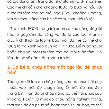
có tác dụng làm trắng da như vitamin C, d-limonene.
Các mẹ chỉ cần cho khoảng 100g vỏ bưởi và nấu với
nước rồi tắm cho bé mỗi ngày. Sau khoảng 1 tháng,
làn da cháy nắng của bé sẽ có sự thay đổi rõ rệt.
– Trà xanh: EGCG trong trà xanh có khả năng đẩy lùi
hắc tố gây đen da, cùng với đó là các loại vitamin
giúp kích thích tái tạo tế bào mới. Ba mẹ có thể cho
100g lá trà xanh vào đun với 1 lít nước. Để nước nguội
hoặc pha với mát rồi tắm cho bé. Mỗi tuần tắm 2-3
lần, da bé sẽ dần trắng sáng trở lại.
2. Da bé bị cháy nắng mất bao lâu để phục
hồi?
Thời gian để làn da cháy nắng của bé phục hồi phụ
thuộc vào mức độ cháy nắng. Ở mức độ nhẹ đến
trung bình, làn da bị cháy nắng có thể hồi phục sau
khoảng 1 tuần. Ở mức độ cháy nắng nghiêm trọng,
thời gian để da phục hồi hoàn toàn sẽ lâu hơn, có thể