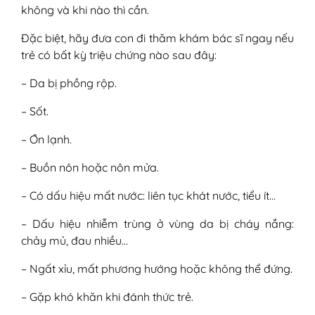
không và khi nào thì cần.
Đặc biệt, hãy đưa con đi thăm khám bác sĩ ngay nếu
trẻ có bất kỳ triệu chứng nào sau đây:
– Da bị phồng rộp.
– Sốt.
– Ớn lạnh.
– Buồn nôn hoặc nôn mửa.
– Có dấu hiệu mất nước: liên tục khát nước, tiểu ít…
– Dấu hiệu nhiễm trùng ở vùng da bị cháy nắng:
chảy mủ, đau nhiều…
– Ngất xỉu, mất phương hướng hoặc không thể đứng.
– Gặp khó khăn khi đánh thức trẻ.