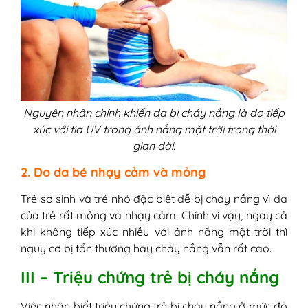
Nguyên nhân chính khiến da bị cháy nắng là do tiếp
xúc với tia UV trong ánh nắng mặt trời trong thời
gian dài.
2. Do da bé nhạy cảm và mỏng
Trẻ sơ sinh và trẻ nhỏ đặc biệt dễ bị cháy nắng vì da
của trẻ rất mỏng và nhạy cảm. Chính vì vậy, ngay cả
khi không tiếp xúc nhiều với ánh nắng mặt trời thì
nguy cơ bị tổn thương hay cháy nắng vẫn rất cao.
III – Triệu chứng trẻ bị cháy nắng
Việc nhận biết triệu chứng trẻ bị cháy nắng ở mức độ