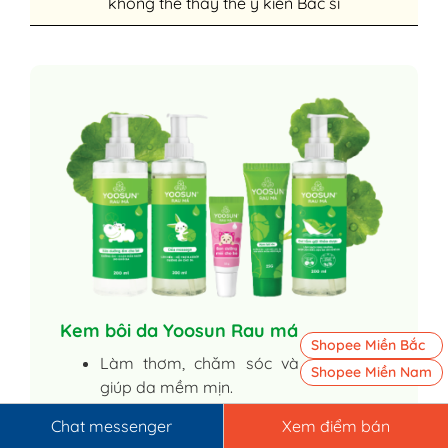
không thể thay thế ý kiến Bác sĩ
Kem bôi da Yoosun Rau má
Shopee Miền Bắc
Làm thơm, chăm sóc và dưỡng da,
Shopee Miền Nam
giúp da mềm mịn.
Góp phần ngăn ngừa mụn. Làm mờ
Chat messenger
Xem điểm bán
các vết sẹo, vết thâm do mụn.