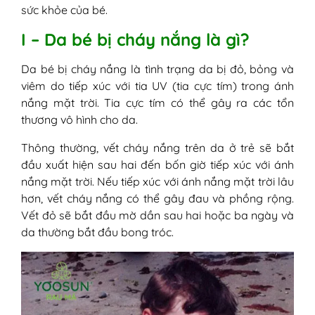
bị cháy nắng
sức khỏe của bé.
1. Trường hợp nhẹ
I – Da bé bị cháy nắng là gì?
2. Trường hợp nghiêm trọng
V - Da bé bị cháy nắng phải làm sao?
Da bé bị cháy nắng là tình trạng da bị đỏ, bỏng và
1. Làm mát vùng da bị cháy nắng
viêm do tiếp xúc với tia UV (tia cực tím) trong ánh
2. Dưỡng ẩm cho da
nắng mặt trời. Tia cực tím có thể gây ra các tổn
3. Dùng thuốc giảm đau khi cần thiết
thương vô hình cho da.
4. Đảm bảo cung cấp đủ nước
5. Bảo vệ da khỏi ánh nắng mặt trời
Thông thường, vết cháy nắng trên da ở trẻ sẽ bắt
cho tới khi khỏi hẳn
đầu xuất hiện sau hai đến bốn giờ tiếp xúc với ánh
6. Thoa kem Yoosun Rau má
nắng mặt trời. Nếu tiếp xúc với ánh nắng mặt trời lâu
VI - Biện pháp nào giúp phòng ngừa em
hơn, vết cháy nắng có thể gây đau và phồng rộng.
bé bị cháy nắng?
Vết đỏ sẽ bắt đầu mờ dần sau hai hoặc ba ngày và
1. Hạn chế tiếp xúc trực tiếp với ánh
da thường bắt đầu bong tróc.
nắng mặt trời
2. Sử dụng kem chống nắng
3. Che chắn, bảo vệ da, mặc quần áo
phù hợp cho bé
4. Tự tạo bóng râm