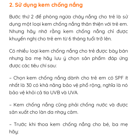
2. Sử dụng kem chống nắng
Bước thứ 2 để phòng ngừa cháy nắng cho trẻ là sử
dụng một loại kem chống nắng thân thiện với trẻ em.
Nhưng hãy nhớ rằng kem chống nắng chỉ được
khuyến nghị cho trẻ em từ 6 tháng tuổi trở lên.
Có nhiều loại kem chống nắng cho trẻ được bày bán
nhưng ba mẹ hãy lưu ý chọn sản phẩm đáp ứng
được các tiêu chí sau:
– Chọn kem chống nắng dành cho trẻ em có SPF ít
nhất là 30 có khả năng bảo vệ phổ rộng, nghĩa là nó
bảo vệ khỏi cả tia UVB và UVA.
– Kem chống nắng cũng phải chống nước và được
sản xuất cho làn da nhạy cảm.
– Trước khi thoa kem chống nắng cho bé, ba mẹ
hãy: