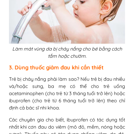
Làm mát vùng da bị cháy nắng cho bé bằng cách
tắm hoặc chườm.
3. Dùng thuốc giảm đau khi cần thiết
Trẻ bị cháy nắng phải làm sao? Nếu trẻ bị đau nhiều
và/hoặc sưng, ba mẹ có thể cho trẻ uống
acetaminophen (cho trẻ từ 3 tháng tuổi trở lên) hoặc
ibuprofen (cho trẻ từ 6 tháng tuổi trở lên) theo chỉ
định cả bác sĩ nhi khoa.
Các chuyên gia cho biết, ibuprofen có tác dụng tốt
nhất khi cơn đau do viêm (mô đỏ, mềm, nóng hoặc