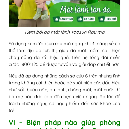
Kem bôi da mát lành Yoosun Rau má.
Sử dụng kem Yoosun rau má ngay khi đi nắng về có
thể làm dịu da tức thì, giúp da mát mềm, cải thiện
cháy nắng da rất hiệu quả. Liên hệ tổng đài miễn
cước 18001125 để được tư vấn và giải đáp chi tiết hơn.
Nếu đã áp dụng những cách sơ cứu ở trên nhưng tình
trạng không cải thiện hoặc bé xuất hiện các dấu hiệu
như sốt, buồn nôn, ớn lạnh, chóng mặt, mất nước thì
ba mẹ hãy đưa con đến bệnh viện ngay lập tức để
tránh những nguy cơ nguy hiểm đến sức khỏe của
trẻ.
VI – Biện pháp nào giúp phòng