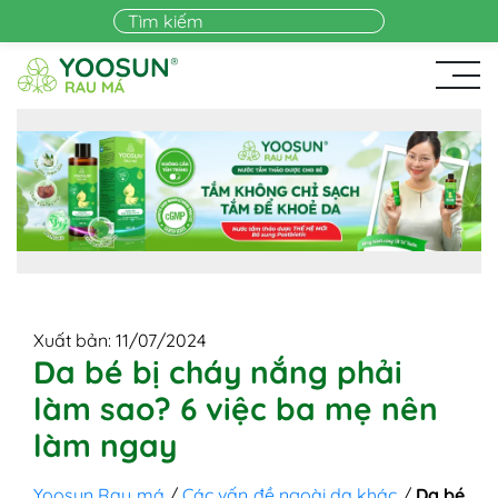
Skip to main content
Xuất bản: 11/07/2024
Da bé bị cháy nắng phải
làm sao? 6 việc ba mẹ nên
làm ngay
Yoosun Rau má
/
Các vấn đề ngoài da khác
/
Da bé