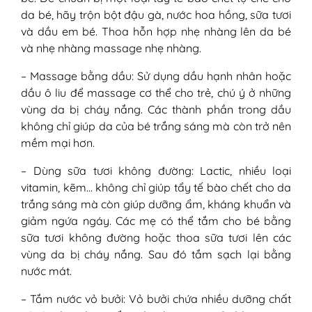
da bé, hãy trộn bột đậu gà, nước hoa hồng, sữa tươi
và dầu em bé. Thoa hỗn hợp nhẹ nhàng lên da bé
và nhẹ nhàng massage nhẹ nhàng.
– Massage bằng dầu: Sử dụng dầu hạnh nhân hoặc
dầu ô liu để massage cơ thể cho trẻ, chú ý ở những
vùng da bị cháy nắng. Các thành phần trong dầu
không chỉ giúp da của bé trắng sáng mà còn trở nên
mềm mại hơn.
– Dùng sữa tươi không đường: Lactic, nhiều loại
vitamin, kẽm… không chỉ giúp tẩy tế bào chết cho da
trắng sáng mà còn giúp dưỡng ẩm, kháng khuẩn và
giảm ngứa ngáy. Các mẹ có thể tắm cho bé bằng
sữa tươi không đường hoặc thoa sữa tươi lên các
vùng da bị cháy nắng. Sau đó tắm sạch lại bằng
nước mát.
– Tắm nước vỏ bưởi: Vỏ bưởi chứa nhiều dưỡng chất