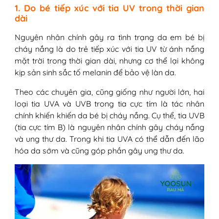
1. Do bé tiếp xúc với tia UV trong thời gian
dài
Nguyên nhân chính gây ra tình trạng da em bé bị
cháy nắng là do trẻ tiếp xúc với tia UV từ ánh nắng
mặt trời trong thời gian dài, nhưng cơ thể lại không
kịp sản sinh sắc tố melanin để bảo vệ làn da.
Theo các chuyên gia, cũng giống như người lớn, hai
loại tia UVA và UVB trong tia cực tím là tác nhân
chính khiến khiến da bé bị cháy nắng. Cụ thể, tia UVB
(tia cực tím B) là nguyên nhân chính gây cháy nắng
và ung thư da. Trong khi tia UVA có thể dẫn đến lão
hóa da sớm và cũng góp phần gây ung thư da.