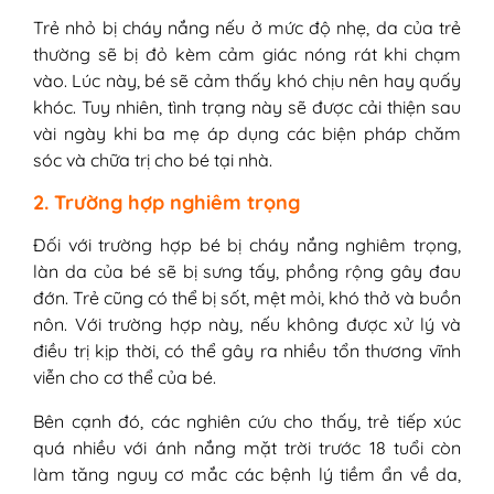
Trẻ nhỏ bị cháy nắng nếu ở mức độ nhẹ, da của trẻ
thường sẽ bị đỏ kèm cảm giác nóng rát khi chạm
vào. Lúc này, bé sẽ cảm thấy khó chịu nên hay quấy
khóc. Tuy nhiên, tình trạng này sẽ được cải thiện sau
vài ngày khi ba mẹ áp dụng các biện pháp chăm
sóc và chữa trị cho bé tại nhà.
2. Trường hợp nghiêm trọng
Đối với trường hợp bé bị cháy nắng nghiêm trọng,
làn da của bé sẽ bị sưng tấy, phồng rộng gây đau
đớn. Trẻ cũng có thể bị sốt, mệt mỏi, khó thở và buồn
nôn. Với trường hợp này, nếu không được xử lý và
điều trị kịp thời, có thể gây ra nhiều tổn thương vĩnh
viễn cho cơ thể của bé.
Bên cạnh đó, các nghiên cứu cho thấy, trẻ tiếp xúc
quá nhiều với ánh nắng mặt trời trước 18 tuổi còn
làm tăng nguy cơ mắc các bệnh lý tiềm ẩn về da,