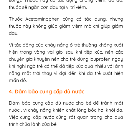
sưng). Thuốc này có tác dụng chống viêm, do đó,
thuốc sẽ ngăn cơn đau tại vị trí viêm.
Thuốc Acetaminophen cũng có tác dụng, nhưng
thuốc này không giúp giảm viêm mà chỉ giúp giảm
đau.
Vì tác động của cháy nắng ở trẻ thường không xuất
hiện trong vòng vài giờ sau khi tiếp xúc, nên các
chuyên gia khuyên nên cho trẻ dùng ibuprofen ngay
khi nghi ngờ trẻ có thể đã tiếp xúc quá nhiều với ánh
nắng mặt trời thay vì đợi đến khi da trẻ xuất hiện
mẩn đỏ.
4. Đảm bảo cung cấp đủ nước
Đảm bảo cung cấp đủ nước cho bé để tránh mất
nước , vì cháy nắng khiến chất lỏng bốc hơi khỏi da.
Việc cung cấp nước cũng rất quan trọng cho quá
trình chữa lành của bé.