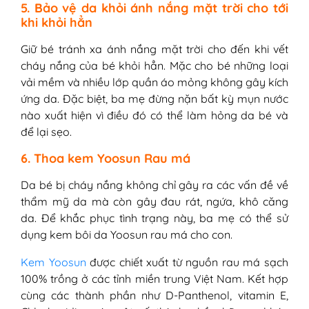
5. Bảo vệ da khỏi ánh nắng mặt trời cho tới
khi khỏi hẳn
Giữ bé tránh xa ánh nắng mặt trời cho đến khi vết
cháy nắng của bé khỏi hẳn. Mặc cho bé những loại
vải mềm và nhiều lớp quần áo mỏng không gây kích
ứng da. Đặc biệt, ba mẹ đừng nặn bất kỳ mụn nước
nào xuất hiện vì điều đó có thể làm hỏng da bé và
để lại sẹo.
6. Thoa kem Yoosun Rau má
Da bé bị cháy nắng không chỉ gây ra các vấn đề về
thẩm mỹ da mà còn gây đau rát, ngứa, khô căng
da. Để khắc phục tình trạng này, ba mẹ có thể sử
dụng kem bôi da Yoosun rau má cho con.
Kem Yoosun
được chiết xuất từ nguồn rau má sạch
100% trồng ở các tỉnh miền trung Việt Nam. Kết hợp
cùng các thành phần như D-Panthenol, vitamin E,