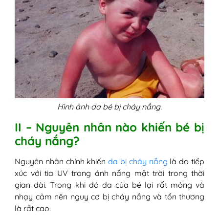
5. Kiểm tra thuốc của bé
VII - Câu hỏi thường gặp về tình trạng trẻ bị
cháy nắng
1. Bé bị cháy nắng làm sao để trắng
lại?
2. Da bé bị cháy nắng mất bao lâu
để phục hồi?
3. Trẻ bị cháy nắng không nên làm
gì?
Hình ảnh da bé bị cháy nắng.
4. Trẻ bị cháy nắng khi nào cần đến
II – Nguyên nhân nào khiến bé bị
bác sĩ ngay?
cháy nắng?
Nguyên nhân chính khiến
da bị cháy nắng
là do tiếp
xúc với tia UV trong ánh nắng mặt trời trong thời
gian dài. Trong khi đó da của bé lại rất mỏng và
nhạy cảm nên nguy cơ bị cháy nắng và tổn thương
là rất cao.