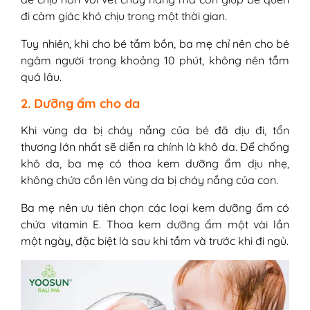
đi cảm giác khó chịu trong một thời gian.
Tuy nhiên, khi cho bé tắm bồn, ba mẹ chỉ nên cho bé
ngâm người trong khoảng 10 phút, không nên tắm
quá lâu.
2. Dưỡng ẩm cho da
Khi vùng da bị cháy nắng của bé đã dịu đi, tổn
thương lớn nhất sẽ diễn ra chính là khô da. Để chống
khô da, ba mẹ có thoa kem dưỡng ẩm dịu nhẹ,
không chứa cồn lên vùng da bị cháy nắng của con.
Ba mẹ nên ưu tiên chọn các loại kem dưỡng ẩm có
chứa vitamin E. Thoa kem dưỡng ẩm một vài lần
một ngày, đặc biệt là sau khi tắm và trước khi đi ngủ.