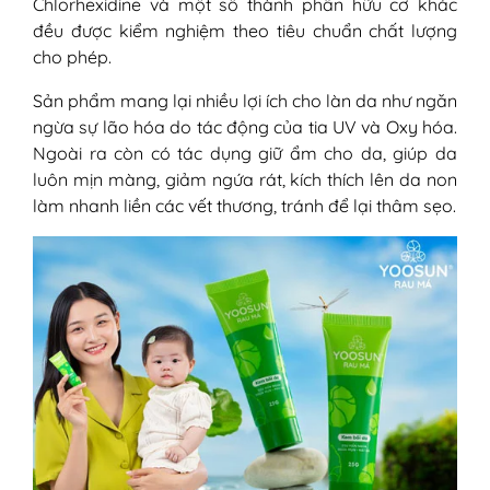
Chlorhexidine và một số thành phần hữu cơ khác
đều được kiểm nghiệm theo tiêu chuẩn chất lượng
cho phép.
Sản phẩm mang lại nhiều lợi ích cho làn da như ngăn
ngừa sự lão hóa do tác động của tia UV và Oxy hóa.
Ngoài ra còn có tác dụng giữ ẩm cho da, giúp da
luôn mịn màng, giảm ngứa rát, kích thích lên da non
làm nhanh liền các vết thương, tránh để lại thâm sẹo.