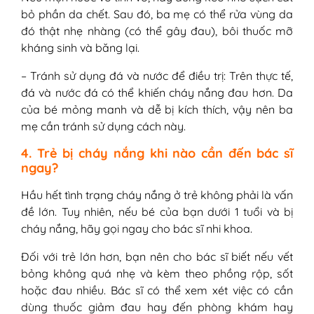
bỏ phần da chết. Sau đó, ba mẹ có thể rửa vùng da
đó thật nhẹ nhàng (có thể gây đau), bôi thuốc mỡ
kháng sinh và băng lại.
– Tránh sử dụng đá và nước để điều trị: Trên thực tế,
đá và nước đá có thể khiến cháy nắng đau hơn. Da
của bé mỏng manh và dễ bị kích thích, vậy nên ba
mẹ cần tránh sử dụng cách này.
4. Trẻ bị cháy nắng khi nào cần đến bác sĩ
ngay?
Hầu hết tình trạng cháy nắng ở trẻ không phải là vấn
đề lớn. Tuy nhiên, nếu bé của bạn dưới 1 tuổi và bị
cháy nắng, hãy gọi ngay cho bác sĩ nhi khoa.
Đối với trẻ lớn hơn, bạn nên cho bác sĩ biết nếu vết
bỏng không quá nhẹ và kèm theo phồng rộp, sốt
hoặc đau nhiều. Bác sĩ có thể xem xét việc có cần
dùng thuốc giảm đau hay đến phòng khám hay