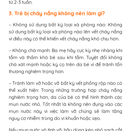
từ 2-3 tuần.
3. Trẻ bị cháy nắng không nên làm gì?
– Không sử dụng bất kỳ loại xà phòng nào: Không
sử dụng bất kỳ loại xà phòng nào lên vết cháy nắng
vì điều này có thể khiến vết cháy nắng khó chịu hơn.
– Không chà mạnh: Ba mẹ hãy cực kỳ nhẹ nhàng khi
tắm và thấm khô bé sau khi tắm. Tuyệt đối không
chà xát mạnh hoặc kỳ cọ trên da bé vì để tránh tổn
thương nghiêm trọng hơn.
– Tránh làm vỡ hoặc vỡ bất kỳ vết phồng rộp nào có
thể xuất hiện: Trong những trường hợp cháy nắng
nghiêm trọng hơn, da của bé có thể hình thành các
mụn nước nhỏ. Tốt nhất là không nên đụng vào các
mụn nước này vì việc làm vỡ chúng sẽ làm tăng
nguy cơ nhiễm trùng do vi khuẩn hoặc sẹo.
Nếu mụn nước vô tình vỡ, hãy dùng kéo nhỏ sạch cắt