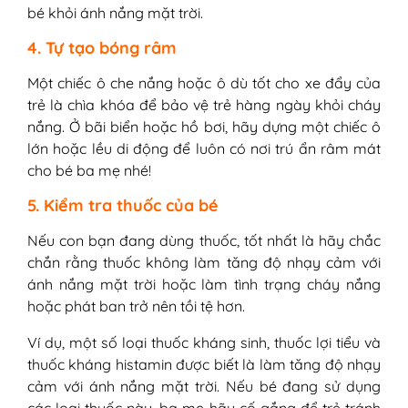
bé khỏi ánh nắng mặt trời.
4. Tự tạo bóng râm
Một chiếc ô che nắng hoặc ô dù tốt cho xe đẩy của
trẻ là chìa khóa để bảo vệ trẻ hàng ngày khỏi cháy
nắng. Ở bãi biển hoặc hồ bơi, hãy dựng một chiếc ô
lớn hoặc lều di động để luôn có nơi trú ẩn râm mát
cho bé ba mẹ nhé!
5. Kiểm tra thuốc của bé
Nếu con bạn đang dùng thuốc, tốt nhất là hãy chắc
chắn rằng thuốc không làm tăng độ nhạy cảm với
ánh nắng mặt trời hoặc làm tình trạng cháy nắng
hoặc phát ban trở nên tồi tệ hơn.
Ví dụ, một số loại thuốc kháng sinh, thuốc lợi tiểu và
thuốc kháng histamin được biết là làm tăng độ nhạy
cảm với ánh nắng mặt trời. Nếu bé đang sử dụng
các loại thuốc này, ba mẹ hãy cố gắng để trẻ tránh