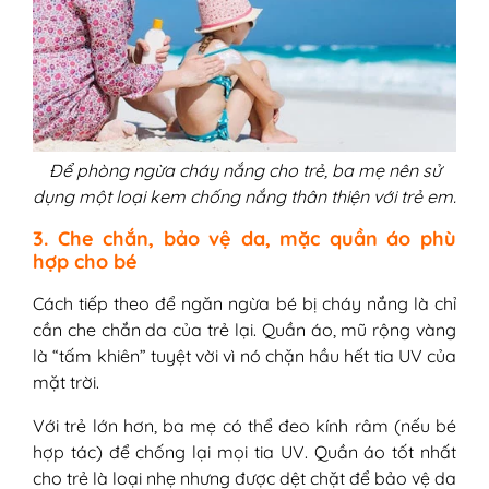
Để phòng ngừa cháy nắng cho trẻ, ba mẹ nên sử
dụng một loại kem chống nắng thân thiện với trẻ em.
3. Che chắn, bảo vệ da, mặc quần áo phù
hợp cho bé
Cách tiếp theo để ngăn ngừa bé bị cháy nắng là chỉ
cần che chắn da của trẻ lại. Quần áo, mũ rộng vàng
là “tấm khiên” tuyệt vời vì nó chặn hầu hết tia UV của
mặt trời.
Với trẻ lớn hơn, ba mẹ có thể đeo kính râm (nếu bé
hợp tác) ​​để chống lại mọi tia UV. Quần áo tốt nhất
cho trẻ là loại nhẹ nhưng được dệt chặt để bảo vệ da