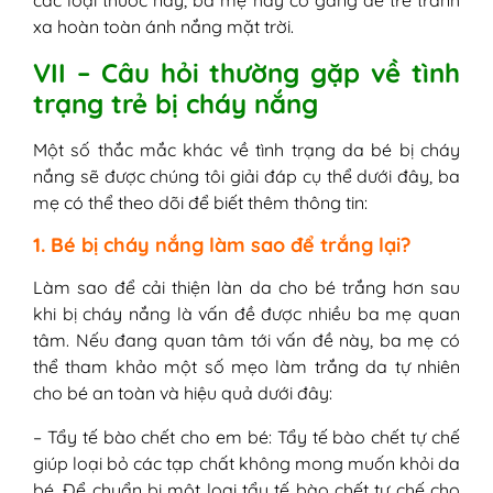
xa hoàn toàn ánh nắng mặt trời.
VII – Câu hỏi thường gặp về tình
trạng trẻ bị cháy nắng
Một số thắc mắc khác về tình trạng da bé bị cháy
nắng sẽ được chúng tôi giải đáp cụ thể dưới đây, ba
mẹ có thể theo dõi để biết thêm thông tin:
1. Bé bị cháy nắng làm sao để trắng lại?
Làm sao để cải thiện làn da cho bé trắng hơn sau
khi bị cháy nắng là vấn đề được nhiều ba mẹ quan
tâm. Nếu đang quan tâm tới vấn đề này, ba mẹ có
thể tham khảo một số mẹo làm trắng da tự nhiên
cho bé an toàn và hiệu quả dưới đây:
– Tẩy tế bào chết cho em bé: Tẩy tế bào chết tự chế
giúp loại bỏ các tạp chất không mong muốn khỏi da
bé. Để chuẩn bị một loại tẩy tế bào chết tự chế cho