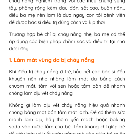
cháy nắng nghiêm trọng với các triệu chứng sưng
tấy, phồng rộng kèm đau đớn, sốt cao, buồn nôn…
điều ba mẹ nên làm là đưa ngay con tới bệnh viện
để được bác sĩ điều trị đúng cách và kịp thời.
Trường hợp bé chỉ bị cháy nắng nhẹ, ba mẹ có thể
áp dụng các biện pháp chăm sóc và điều trị tại nhà
dưới đây:
1. Làm mát vùng da bị cháy nắng
Khi điều trị cháy nắng ở trẻ, hầu hết các bác sĩ đều
khuyên nên nhẹ nhàng làm mát da bằng cách
chườm mát, tắm vòi sen hoặc tắm bồn để nhanh
chóng làm dịu vết cháy nắng.
Không gì làm dịu vết cháy nắng hiệu quả nhanh
chóng bằng một bồn tắm mát lạnh. Để có thêm sức
mạnh làm dịu, hãy thêm yến mạch hoặc baking
soda vào nước tắm của bé. Tắm không chỉ giúp bé
dễ chịu hơn với vết cháy nắng mà còn giúp bé quên