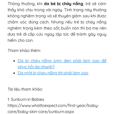
Thông thường, khi
da bé bị cháy nắng
, trẻ sẽ cảm
thấy khó chịu trong vài ngày. Tình trạng này thường
không nghiêm trọng và sẽ thuyên giảm sau khi được
chăm sóc đúng cách. Nhưng nếu trẻ bị cháy nắng
nghiêm trọng kèm theo sốt, buồn nôn thì ba mẹ nên
đưa trẻ đi cấp cứu ngay lập tức để tránh gây nguy
hiểm cho con.
Tham khảo thêm:
Da bị cháy nắng sạm đen phải làm sao để
phục hồi da nhanh?
Da mặt bị cháy nắng thì phải làm sao
Tài liệu tham khảo:
1. Sunburn in Babies
https://www.whattoexpect.com/first-year/baby-
care/baby-skin-care/sunburn.aspx