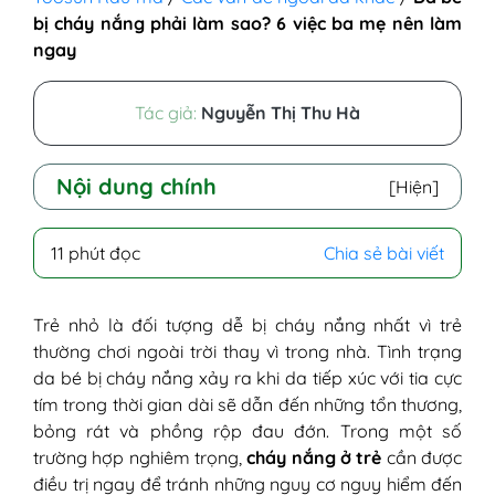
bị cháy nắng phải làm sao? 6 việc ba mẹ nên làm
ngay
Tác giả:
Nguyễn Thị Thu Hà
Nội dung chính
[Hiện]
I - Da bé bị cháy nắng là gì?
11 phút đọc
Chia sẻ bài viết
II - Nguyên nhân nào khiến bé bị cháy
nắng?
1. Do bé tiếp xúc với tia UV trong thời
Trẻ nhỏ là đối tượng dễ bị cháy nắng nhất vì trẻ
gian dài
thường chơi ngoài trời thay vì trong nhà. Tình trạng
2. Do da bé nhạy cảm và mỏng
da bé bị cháy nắng xảy ra khi da tiếp xúc với tia cực
III - Triệu chứng trẻ bị cháy nắng
tím trong thời gian dài sẽ dẫn đến những tổn thương,
1. Triệu chứng thường gặp
bỏng rát và phồng rộp đau đớn. Trong một số
2. Triệu chứng nghiêm trọng
trường hợp nghiêm trọng,
cháy nắng ở trẻ
cần được
IV - Các biến chứng có thể xảy ra khi da bé
điều trị ngay để tránh những nguy cơ nguy hiểm đến