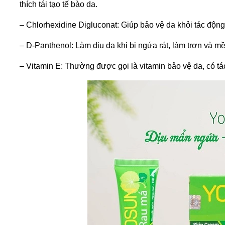
thích tái tạo tế bào da.
– Chlorhexidine Digluconat: Giúp bảo vệ da khỏi tác động
– D-Panthenol: Làm dịu da khi bị ngứa rát, làm trơn và m
– Vitamin E: Thường được gọi là vitamin bảo vệ da, có t