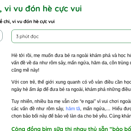
 vi vu đón hè cực vui
 chi, vi vu đón hè cực vui
3 phút đọc
Hè tới rồi, mẹ muốn đưa bé ra ngoài khám phá và học hỏ
vấn đề về da như rôm sảy, mẩn ngứa, hăm da, côn trùng đ
cũng mê này!
Với con trẻ, thế giới xung quanh có vô vàn điều cần họ
ngày hè ấm áp để đưa bé ra ngoài, khám phá những điều
Tuy nhiên, nhiều ba mẹ vẫn còn “e ngại” vì vui chơi ngoài
các vấn đề như rôm sảy,
hăm tã
, mẩn ngứa,… Hiểu được
chọn bảo bối này để bảo vệ làn da cho bé yêu. Cùng khá
Cộng đồng bỉm sữa thi nhau thủ sẵn “bảo 