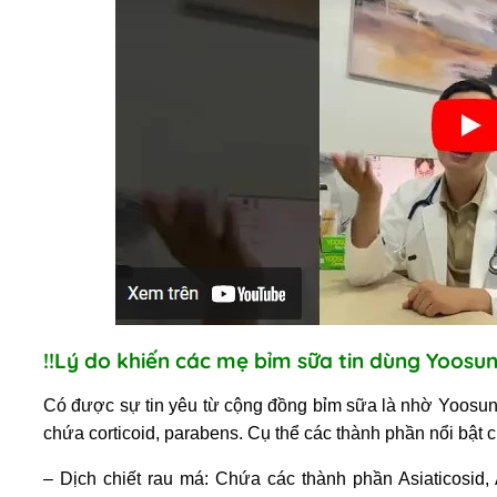
!!Lý do khiến các mẹ bỉm sữa tin dùng Yoos
Có được sự tin yêu từ cộng đồng bỉm sữa là nhờ Yoosun
chứa corticoid, parabens. Cụ thể các thành phần nổi bậ
– Dịch chiết rau má: Chứa các thành phần Asiaticosid, 