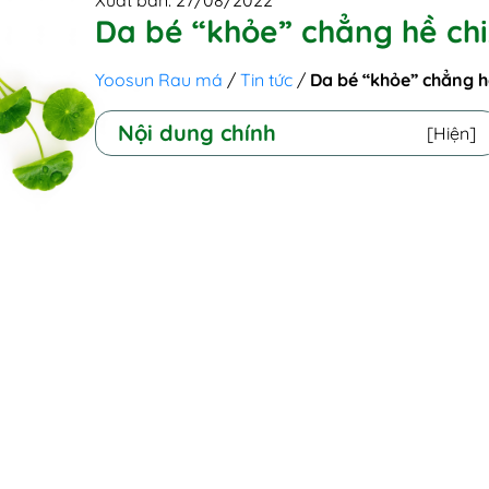
Xuất bản: 27/08/2022
Da bé “khỏe” chẳng hề chi,
Yoosun Rau má
/
Tin tức
/
Da bé “khỏe” chẳng hề
Nội dung chính
[Hiện]
Cộng đồng bỉm sữa thi nhau thủ
sẵn “bảo bối” cho HÈ THÊM
XANH - MÁT LÀNH LÀN DA BÉ
!!Lý do khiến các mẹ bỉm sữa tin
dùng Yoosun Rau má