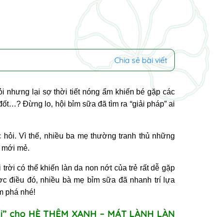
Chia sẻ bài viết
i nhưng lại sợ thời tiết nóng ẩm khiến bé gặp các
ốt…? Đừng lo, hội bỉm sữa đã tìm ra “giải pháp” ai
c hỏi. Vì thế, nhiều ba mẹ thường tranh thủ những
 mới mẻ.
 trời có thể khiến làn da non nớt của trẻ rất dễ gặp
 điều đó, nhiều bà mẹ bỉm sữa đã nhanh trí lựa
m phá nhé!
bối” cho HÈ THÊM XANH – MÁT LÀNH LÀN