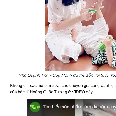
Nhà Quỳnh Anh – Duy Mạnh đã thủ sẵn vài tuýp Y
Không chỉ các mẹ bỉm sữa, các chuyên gia cũng đánh gi
của bác sĩ Hoàng Quốc Tưởng ở VIDEO đây: