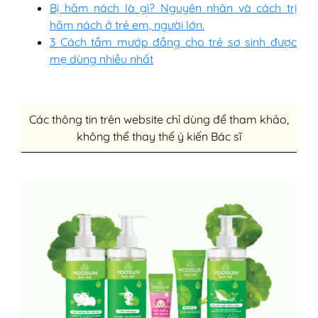
Bị hăm nách là gì? Nguyên nhân và cách trị
hăm nách ở trẻ em, người lớn.
3 Cách tắm mướp đắng cho trẻ sơ sinh được
mẹ dùng nhiều nhất
Các thông tin trên website chỉ dùng để tham khảo,
không thể thay thế ý kiến Bác sĩ