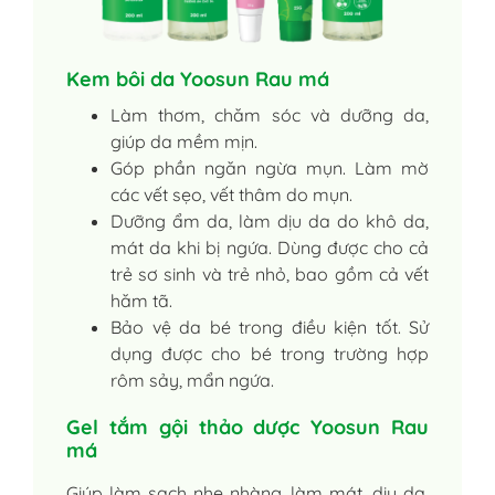
Kem bôi da Yoosun Rau má
Làm thơm, chăm sóc và dưỡng da,
giúp da mềm mịn.
Góp phần ngăn ngừa mụn. Làm mờ
các vết sẹo, vết thâm do mụn.
Dưỡng ẩm da, làm dịu da do khô da,
mát da khi bị ngứa. Dùng được cho cả
trẻ sơ sinh và trẻ nhỏ, bao gồm cả vết
hăm tã.
Bảo vệ da bé trong điều kiện tốt. Sử
dụng được cho bé trong trường hợp
rôm sảy, mẩn ngứa.
Gel tắm gội thảo dược Yoosun Rau
má
Giúp làm sạch nhẹ nhàng, làm mát, dịu da,