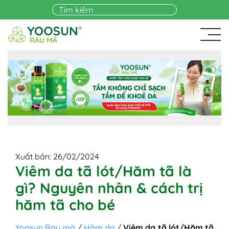
Skip to main content
Xuất bản: 26/02/2024
Viêm da tã lót/Hăm tã là
gì? Nguyên nhân & cách trị
hăm tã cho bé
Yoosun Rau má
/
Hăm da
/
Viêm da tã lót/Hăm tã