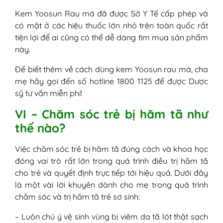
Kem Yoosun Rau má đã được Sở Y Tế cấp phép và
có mặt ở các hiệu thuốc lớn nhỏ trên toàn quốc rất
tiện lợi để ai cũng có thể dễ dàng tìm mua sản phẩm
này.
Để biết thêm về cách dùng kem Yoosun rau má, cha
mẹ hãy gọi đến số hotline 1800 1125 để được Dược
sỹ tư vấn miễn phí!
VI – Chăm sóc trẻ bị hăm tã như
thế nào?
Việc chăm sóc trẻ bị hăm tã đúng cách và khoa học
đóng vai trò rất lớn trong quá trình điều trị hăm tã
cho trẻ và quyết định trực tiếp tới hiệu quả. Dưới đây
là một vài lời khuyên dành cho mẹ trong quá trình
chăm sóc và trị hăm tã trẻ sơ sinh:
– Luôn chú ý vệ sinh vùng bị viêm da tã lót thật sạch