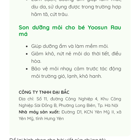
dịu da, sử dụng được trong trường hợp
hăm tã, cứt trâu.
Son dưỡng môi cho bé Yoosun Rau
má
Giúp dưỡng ẩm và làm mềm môi.
Giảm khô, nứt nẻ môi do thời tiết, điều
hòa.
Bảo vệ môi nhạy cảm trước tác động
môi trường gió, lạnh, khô hanh.
CÔNG TY TNHH ĐẠI BẮC
Địa chỉ: Số 11, đường Công Nghiệp 4, Khu Công
Nghiệp Sài Đồng B, Phường Long Biên, Tp. Hà Nội
Nhà máy sản xuất:
Đường D1, KCN Yên Mỹ II, xã
Yên Mỹ, tỉnh Hưng Yên
Để lại bình chọn cho bài viết của chúng tôi: