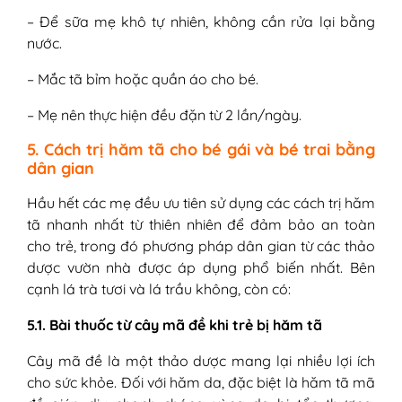
– Để sữa mẹ khô tự nhiên, không cần rửa lại bằng
nước.
– Mắc tã bỉm hoặc quần áo cho bé.
– Mẹ nên thực hiện đều đặn từ 2 lần/ngày.
5. Cách trị hăm tã cho bé gái và bé trai bằng
dân gian
Hầu hết các mẹ đều ưu tiên sử dụng các cách trị hăm
tã nhanh nhất từ thiên nhiên để đảm bảo an toàn
cho trẻ, trong đó phương pháp dân gian từ các thảo
dược vườn nhà được áp dụng phổ biến nhất. Bên
cạnh lá trà tươi và lá trầu không, còn có:
5.1. Bài thuốc từ cây mã đề khi trẻ bị hăm tã
Cây mã đề là một thảo dược mang lại nhiều lợi ích
cho sức khỏe. Đối với hăm da, đặc biệt là hăm tã mã