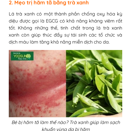
2. Mẹo trị hăm tã bằng trà xanh
Lá trà xanh có một thành phần chống oxy hóa kỳ
diệu được gọi là EGCG có khả năng kháng viêm rất
tốt. Không những thế, tinh chất trong lá trà xanh
xanh còn giúp thúc đẩy sự tái sinh các tổ chức và
dịch máu làm tăng khả năng miễn dịch cho da.
Bé bị hăm tã làm thế nào? Trà xanh giúp làm sạch
khuẩn vùng da bị hăm