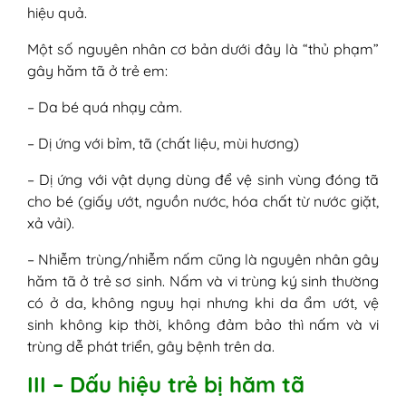
hiệu quả.
Một số nguyên nhân cơ bản dưới đây là “thủ phạm”
gây hăm tã ở trẻ em:
– Da bé quá nhạy cảm.
– Dị ứng với bỉm, tã (chất liệu, mùi hương)
– Dị ứng với vật dụng dùng để vệ sinh vùng đóng tã
cho bé (giấy ướt, nguồn nước, hóa chất từ nước giặt,
xả vải).
– Nhiễm trùng/nhiễm nấm cũng là nguyên nhân gây
hăm tã ở trẻ sơ sinh. Nấm và vi trùng ký sinh thường
có ở da, không nguy hại nhưng khi da ẩm ướt, vệ
sinh không kip thời, không đảm bảo thì nấm và vi
trùng dễ phát triển, gây bệnh trên da.
III – Dấu hiệu trẻ bị hăm tã