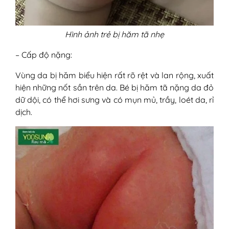
Hình ảnh trẻ bị hăm tã nhẹ
– Cấp độ nặng:
Vùng da bị hăm biểu hiện rất rõ rệt và lan rộng, xuất
hiện những nốt sần trên da. Bé bị hăm tã nặng da đỏ
dữ dội, có thể hơi sưng và có mụn mủ, trầy, loét da, rỉ
dịch.