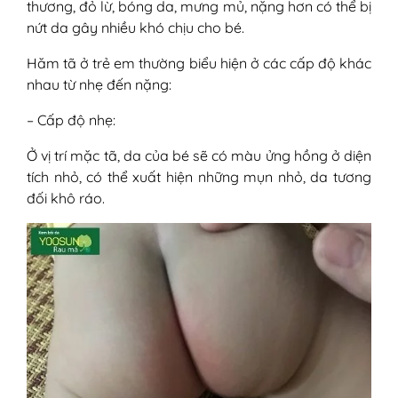
thương, đỏ lừ, bóng da, mưng mủ, nặng hơn có thể bị
nứt da gây nhiều khó chịu cho bé.
Hăm tã ở trẻ em thường biểu hiện ở các cấp độ khác
nhau từ nhẹ đến nặng:
– Cấp độ nhẹ:
Ở vị trí mặc tã, da của bé sẽ có màu ửng hồng ở diện
tích nhỏ, có thể xuất hiện những mụn nhỏ, da tương
đối khô ráo.