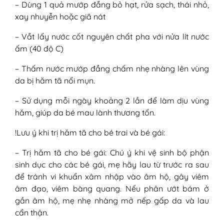
– Dùng 1 quả mướp đắng bỏ hạt, rửa sạch, thái nhỏ,
xay nhuyễn hoặc giã nát
– Vắt lấy nước cốt nguyên chất pha với nửa lít nước
ấm (40 độ C)
– Thấm nước mướp đắng chấm nhẹ nhàng lên vùng
da bị hăm tã nổi mụn.
– Sử dụng mỗi ngày khoảng 2 lần để làm dịu vùng
hăm, giúp da bé mau lành thương tổn.
!Lưu ý khi trị hăm tã cho bé trai và bé gái:
– Trị hăm tã cho bé gái: Chú ý khi vệ sinh bộ phận
sinh dục cho các bé gái, mẹ hãy lau từ trước ra sau
để tránh vi khuẩn xâm nhập vào âm hộ, gây viêm
âm đạo, viêm bàng quang. Nếu phân ướt bám ở
gần âm hộ, mẹ nhẹ nhàng mở nếp gấp da và lau
cẩn thận.