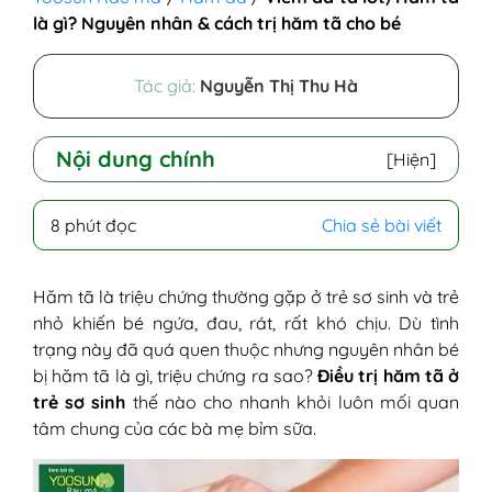
là gì? Nguyên nhân & cách trị hăm tã cho bé
Tác giả:
Nguyễn Thị Thu Hà
Nội dung chính
[Hiện]
I - Viêm da tã lót/Hăm tã là gì? Hình ảnh
8 phút đọc
Chia sẻ bài viết
bé bị hăm tã nặng và nhẹ
II - Nguyên nhân bé bị hăm tã
III - Dấu hiệu trẻ bị hăm tã
Hăm tã là triệu chứng thường gặp ở trẻ sơ sinh và trẻ
IV - Bé hăm tã bao lâu thì khỏi?
nhỏ khiến bé ngứa, đau, rát, rất khó chịu. Dù tình
V - Bé bị hăm tã phải làm sao? Cách trị
trạng này đã quá quen thuộc nhưng nguyên nhân bé
hăm tã cho trẻ sơ sinh
bị hăm tã là gì, triệu chứng ra sao?
Điều trị hăm tã ở
1. Cách trị hăm tã bằng lá trầu không
trẻ sơ sinh
thế nào cho nhanh khỏi luôn mối quan
2. Mẹo trị hăm tã bằng trà xanh
tâm chung của các bà mẹ bỉm sữa.
3. Hướng dẫn trị hăm tã bằng lá khế
4. Trị hăm tã bằng sữa mẹ