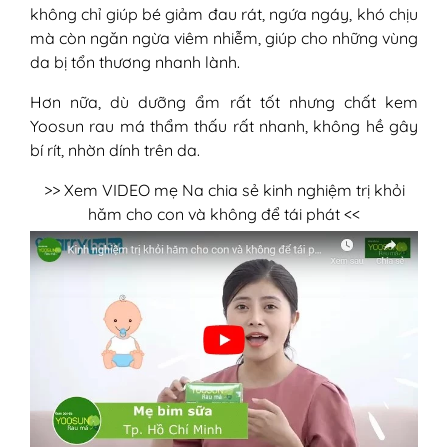
không chỉ giúp bé giảm đau rát, ngứa ngáy, khó chịu
mà còn ngăn ngừa viêm nhiễm, giúp cho những vùng
da bị tổn thương nhanh lành.
Hơn nữa, dù dưỡng ẩm rất tốt nhưng chất kem
Yoosun rau má thẩm thấu rất nhanh, không hề gây
bí rít, nhờn dính trên da.
>> Xem VIDEO mẹ Na chia sẻ kinh nghiệm trị khỏi
hăm cho con và không để tái phát <<