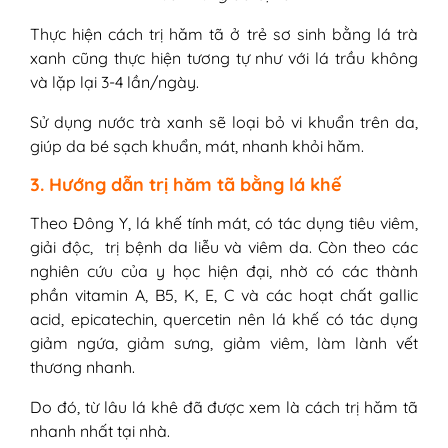
Thực hiện cách trị hăm tã ở trẻ sơ sinh bằng lá trà
xanh cũng thực hiện tương tự như với lá trầu không
và lặp lại 3-4 lần/ngày.
Sử dụng nước trà xanh sẽ loại bỏ vi khuẩn trên da,
giúp da bé sạch khuẩn, mát, nhanh khỏi hăm.
3. Hướng dẫn trị hăm tã bằng lá khế
Theo Đông Y, lá khế tính mát, có tác dụng tiêu viêm,
giải độc, trị bệnh da liễu và viêm da. Còn theo các
nghiên cứu của y học hiện đại, nhờ có các thành
phần vitamin A, B5, K, E, C và các hoạt chất gallic
acid, epicatechin, quercetin nên lá khế có tác dụng
giảm ngứa, giảm sưng, giảm viêm, làm lành vết
thương nhanh.
Do đó, từ lâu lá khê đã được xem là cách trị hăm tã
nhanh nhất tại nhà.