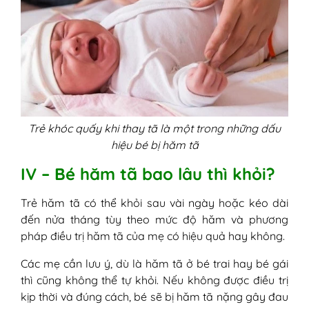
Trẻ khóc quấy khi thay tã là một trong những dấu
hiệu bé bị hăm tã
IV – Bé hăm tã bao lâu thì khỏi?
Trẻ hăm tã có thể khỏi sau vài ngày hoặc kéo dài
đến nửa tháng tùy theo mức độ hăm và phương
pháp điều trị hăm tã của mẹ có hiệu quả hay không.
Các mẹ cần lưu ý, dù là hăm tã ở bé trai hay bé gái
thì cũng không thể tự khỏi. Nếu không được điều trị
kịp thời và đúng cách, bé sẽ bị hăm tã nặng gây đau