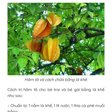
Hăm tã và cách chữa bằng lá khế.
Cách trị hăm tã cho bé trai và bé gái bằng lá khế
như sau:
– Chuẩn bị: 1 nắm lá khế, 1 lít nước, 1 thìa cà phê muối
trắng.