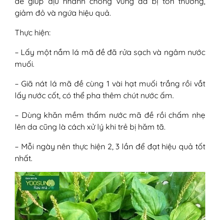
đề giúp dịu nhanh chóng vùng da bị tổn thương,
giảm đỏ và ngứa hiệu quả.
Thực hiện:
– Lấy một nắm lá mã đề đã rửa sạch và ngâm nước
muối.
– Giã nát lá mã đề cùng 1 vài hạt muối trắng rồi vắt
lấy nước cốt, có thể pha thêm chút nước ấm.
– Dùng khăn mềm thấm nước mã đề rồi chấm nhẹ
lên da cũng là cách xử lý khi trẻ bị hăm tã.
– Mỗi ngày nên thực hiện 2, 3 lần để đạt hiệu quả tốt
nhất.