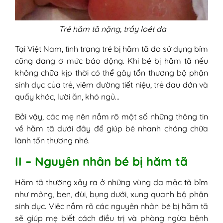
Trẻ hăm tã nặng, trầy loét da
Tại Việt Nam, tình trạng trẻ bị hăm tã do sử dụng bỉm
cũng đang ở mức báo động. Khi bé bị hăm tã nếu
không chữa kịp thời có thể gây tổn thương bộ phận
sinh dục của trẻ, viêm đường tiết niệu, trẻ đau đớn và
quấy khóc, lười ăn, khó ngủ…
Bởi vậy, các mẹ nên nắm rõ một số những thông tin
về hăm tã dưới đây để giúp bé nhanh chóng chữa
lành tổn thương nhé.
II – Nguyên nhân bé bị hăm tã
Hăm tã thường xảy ra ở những vùng da mặc tã bỉm
như mông, bẹn, đùi, bụng dưới, xung quanh bộ phận
sinh dục. Việc nắm rõ các nguyên nhân bé bị hăm tã
sẽ giúp mẹ biết cách điều trị và phòng ngừa bệnh