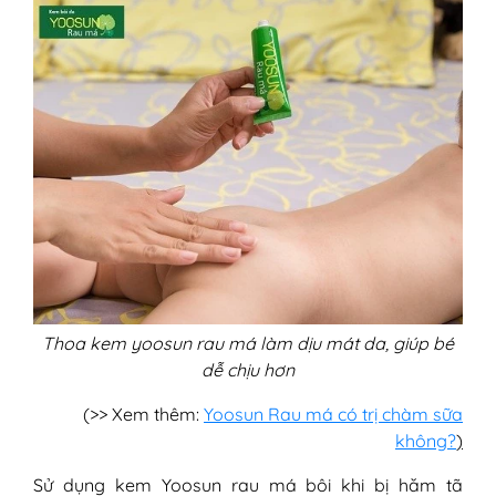
Thoa kem yoosun rau má làm dịu mát da, giúp bé
dễ chịu hơn
(>> Xem thêm:
Yoosun Rau má có trị chàm sữa
không?
)
Sử dụng kem Yoosun rau má bôi khi bị hăm tã