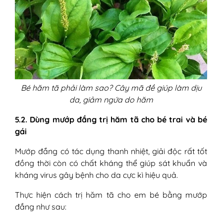
Bé hăm tã phải làm sao? Cây mã đề giúp làm dịu
da, giảm ngứa do hăm
5.2. Dùng mướp đắng trị hăm tã cho bé trai và bé
gái
Mướp đắng có tác dụng thanh nhiệt, giải độc rất tốt
đồng thời còn có chất kháng thể giúp sát khuẩn và
kháng virus gây bệnh cho da cực kì hiệu quả.
Thực hiện cách trị hăm tã cho em bé bằng mướp
đắng như sau: