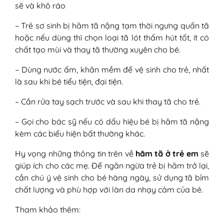
sẽ và khô ráo
– Trẻ sơ sinh bị hăm tã nặng tạm thời ngưng quấn tã
hoặc nếu dùng thì chọn loại tã lót thấm hút tốt, ít có
chất tạo mùi và thay tã thường xuyên cho bé.
– Dùng nước ấm, khăn mềm để vệ sinh cho trẻ, nhất
là sau khi bé tiểu tiện, đại tiện.
– Cần rửa tay sạch trước và sau khi thay tã cho trẻ.
– Gọi cho bác sỹ nếu có dấu hiệu bé bị hăm tã nặng
kèm các biểu hiện bất thường khác.
Hy vọng những thông tin trên về
hăm tã ở trẻ em
sẽ
giúp ích cho các mẹ. Để ngăn ngừa trẻ bị hăm trở lại,
cần chú ý vệ sinh cho bé hàng ngày, sử dụng tã bỉm
chất lượng và phù hợp với làn da nhạy cảm của bé.
Tham khảo thêm: