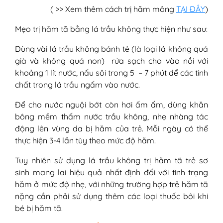
( >> Xem thêm cách trị hăm mông
TẠI ĐÂY
)
Mẹo trị hăm tã bằng lá trầu không thực hiện như sau:
Dùng vài lá trầu không bánh tẻ (là loại lá không quá
già và không quá non) rửa sạch cho vào nồi với
khoảng 1 lít nước, nấu sôi trong 5 – 7 phút để các tinh
chất trong lá trầu ngấm vào nước.
Để cho nước nguội bớt còn hơi ấm ấm, dùng khăn
bông mềm thấm nước trầu không, nhẹ nhàng tác
động lên vùng da bị hăm của trẻ. Mỗi ngày có thể
thực hiện 3-4 lần tùy theo mức độ hăm.
Tuy nhiên sử dụng lá trầu không trị hăm tã trẻ sơ
sinh mang lai hiệu quả nhất định đối với tình trạng
hăm ở mức độ nhẹ, với những trường hợp trẻ hăm tã
nặng cần phải sử dụng thêm các loại thuốc bôi khi
bé bị hăm tã.