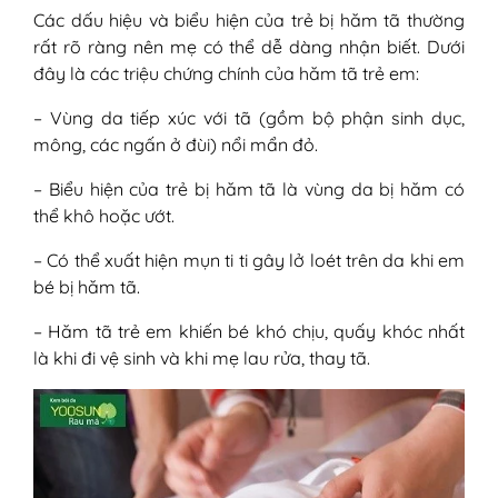
Các dấu hiệu và biểu hiện của trẻ bị hăm tã thường
rất rõ ràng nên mẹ có thể dễ dàng nhận biết. Dưới
đây là các triệu chứng chính của hăm tã trẻ em:
– Vùng da tiếp xúc với tã (gồm bộ phận sinh dục,
mông, các ngấn ở đùi) nổi mẩn đỏ.
– Biểu hiện của trẻ bị hăm tã là vùng da bị hăm có
thể khô hoặc ướt.
– Có thể xuất hiện mụn ti ti gây lở loét trên da khi em
bé bị hăm tã.
– Hăm tã trẻ em khiến bé khó chịu, quấy khóc nhất
là khi đi vệ sinh và khi mẹ lau rửa, thay tã.