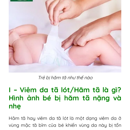
5. Cách trị hăm tã cho bé gái và bé
trai bằng dân gian
6. Trẻ bị hăm tã và cách làm dịu triệu
chứng bằng kem yoosun rau má
VI - Chăm sóc trẻ bị hăm tã như thế nào?
Trẻ bị hăm tã như thế nào
I – Viêm da tã lót/Hăm tã là gì?
Hình ảnh bé bị hăm tã nặng và
nhẹ
Hăm tã hay viêm da tã lót là một dạng viêm da ở
vùng mặc tã bỉm của bé khiến vùng da này bị tổn