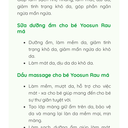
giảm tình trạng khô da, góp phần ngăn
ngừa mẩn ngứa.
Sữa dưỡng ẩm cho bé Yoosun Rau
má
Dưỡng ẩm, làm mềm da, giảm tình
trạng khô da, giảm mẩn ngứa do khô
da.
Làm mát da, dịu da do khô da.
Dầu massage cho bé Yoosun Rau má
Làm mềm, mượt da, hỗ trợ cho việc
mát - xa cho bé giúp mang đến cho bé
sự thư giãn tuyệt vời.
Tạo lớp màng giữ ẩm trên da, bảo vệ
da và mang lại làn da mềm mại, mịn
màng.
Làm sạch, dưỡng ẩm giúp làm mát,