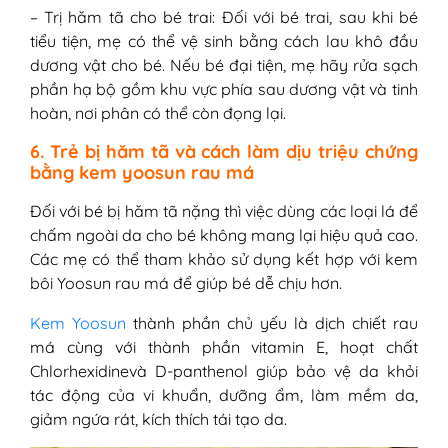
– Trị hăm tã cho bé trai: Đối với bé trai, sau khi bé
tiểu tiện, mẹ có thể vệ sinh bằng cách lau khô đầu
dương vật cho bé. Nếu bé đại tiện, mẹ hãy rửa sạch
phần hạ bộ gồm khu vực phía sau dương vật và tinh
hoàn, nơi phân có thể còn đọng lại.
6. Trẻ bị hăm tã và cách làm dịu triệu chứng
bằng kem yoosun rau má
Đối với bé bị hăm tã nặng thì việc dùng các loại lá để
chấm ngoài da cho bé không mang lại hiệu quả cao.
Các mẹ có thể tham khảo sử dụng kết hợp với kem
bôi Yoosun rau má để giúp bé dễ chịu hơn.
Kem Yoosun
thành phần chủ yếu là dịch chiết rau
má cùng với thành phần vitamin E, hoạt chất
Chlorhexidinevà D-panthenol giúp bảo vệ da khỏi
tác động của vi khuẩn, dưỡng ẩm, làm mềm da,
giảm ngứa rát, kích thích tái tạo da.