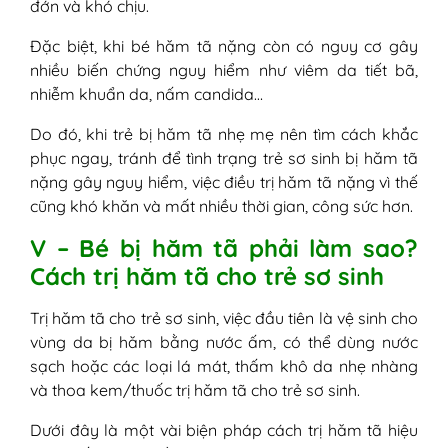
đớn và khó chịu.
Đặc biệt, khi bé hăm tã nặng còn có nguy cơ gây
nhiều biến chứng nguy hiểm như viêm da tiết bã,
nhiễm khuẩn da, nấm candida…
Do đó, khi trẻ bị hăm tã nhẹ mẹ nên tìm cách khắc
phục ngay, tránh để tình trạng trẻ sơ sinh bị hăm tã
nặng gây nguy hiểm, việc điều trị hăm tã nặng vì thế
cũng khó khăn và mất nhiều thời gian, công sức hơn.
V – Bé bị hăm tã phải làm sao?
Cách trị hăm tã cho trẻ sơ sinh
Trị hăm tã cho trẻ sơ sinh, việc đầu tiên là vệ sinh cho
vùng da bị hăm bằng nước ấm, có thể dùng nước
sạch hoặc các loại lá mát, thấm khô da nhẹ nhàng
và thoa kem/thuốc trị hăm tã cho trẻ sơ sinh.
Dưới đây là một vài biện pháp cách trị hăm tã hiệu