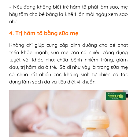
– Nếu đang không biết trẻ hăm tã phải làm sao, mẹ
hãy tắm cho bé bằng lá khế 1 lần mỗi ngày xem sao
nhé.
4. Trị hăm tã bằng sữa mẹ
Không chỉ giúp cung cấp dinh dưỡng cho bé phát
triển khỏe mạnh, sữa mẹ còn có nhiều công dụng
tuyệt vời khác như: chữa bệnh nhiễm trùng, giảm
đau, trị hăm da ở trẻ. Sở dĩ như vậy là trong sữa mẹ
có chứa rất nhiều các kháng sinh tự nhiên có tác
dụng làm sạch da và tiêu diệt vi khuẩn.