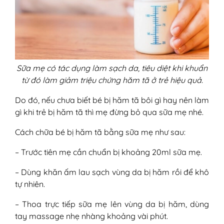
Sữa mẹ có tác dụng làm sạch da, tiêu diệt khi khuẩn
từ đó làm giảm triệu chứng hăm tã ở trẻ hiệu quả.
Do đó, nếu chưa biết bé bị hăm tã bôi gì hay nên làm
gì khi trẻ bị hăm tã thì mẹ đừng bỏ qua sữa mẹ nhé.
Cách chữa bé bị hăm tã bằng sữa mẹ như sau:
– Trước tiên mẹ cần chuẩn bị khoảng 20ml sữa mẹ.
– Dùng khăn ấm lau sạch vùng da bị hăm rồi để khô
tự nhiên.
– Thoa trực tiếp sữa mẹ lên vùng da bị hăm, dùng
tay massage nhẹ nhàng khoảng vài phút.