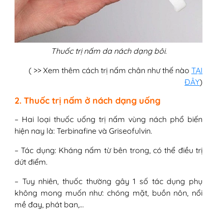
Thuốc trị nấm da nách dạng bôi.
( >> Xem thêm cách trị nấm chân như thế nào
TẠI
ĐÂY
)
2. Thuốc trị nấm ở nách dạng uống
– Hai loại thuốc uống trị nấm vùng nách phổ biến
hiện nay là: Terbinafine và Griseofulvin.
– Tác dụng: Kháng nấm từ bên trong, có thể điều trị
dứt điểm.
– Tuy nhiên, thuốc thường gây 1 số tác dụng phụ
không mong muốn như: chóng mặt, buồn nôn, nổi
mề đay, phát ban,…