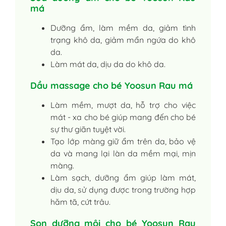
má
Dưỡng ẩm, làm mềm da, giảm tình
trạng khô da, giảm mẩn ngứa do khô
da.
Làm mát da, dịu da do khô da.
Dầu massage cho bé Yoosun Rau má
Làm mềm, mượt da, hỗ trợ cho việc
mát - xa cho bé giúp mang đến cho bé
sự thư giãn tuyệt vời.
Tạo lớp màng giữ ẩm trên da, bảo vệ
da và mang lại làn da mềm mại, mịn
màng.
Làm sạch, dưỡng ẩm giúp làm mát,
dịu da, sử dụng được trong trường hợp
hăm tã, cứt trâu.
Son dưỡng môi cho bé Yoosun Rau