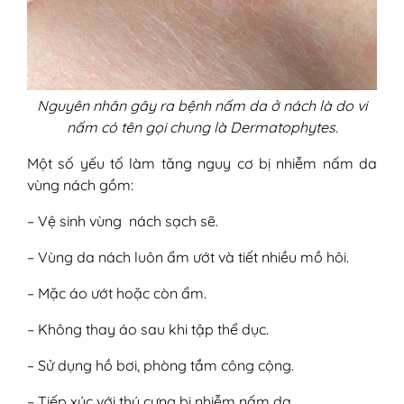
Nguyên nhân gây ra bệnh nấm da ở nách là do vi
nấm có tên gọi chung là Dermatophytes.
Một số yếu tố làm tăng nguy cơ bị nhiễm nấm da
vùng nách gồm:
– Vệ sinh vùng nách sạch sẽ.
– Vùng da nách luôn ẩm ướt và tiết nhiều mồ hôi.
– Mặc áo ướt hoặc còn ẩm.
– Không thay áo sau khi tập thể dục.
– Sử dụng hồ bơi, phòng tắm công cộng.
– Tiếp xúc với thú cưng bị nhiễm nấm da.