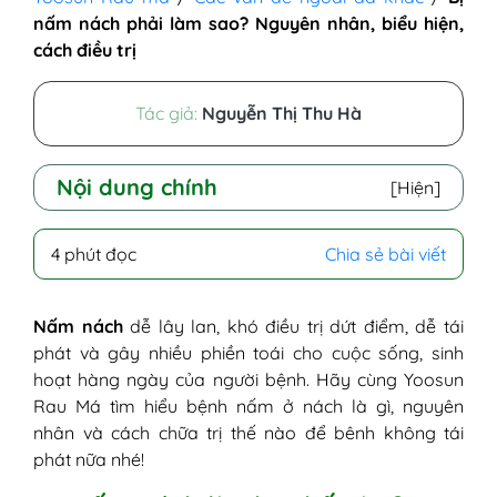
nấm nách phải làm sao? Nguyên nhân, biểu hiện,
cách điều trị
Tác giả:
Nguyễn Thị Thu Hà
Nội dung chính
[Hiện]
I - Nấm nách là như thế nào?
4 phút đọc
Chia sẻ bài viết
II - Nguyên nhân gây nấm ở nách
III - Biểu hiện bệnh nấm da ở nách
IV - Cách trị nấm ở nách hiệu quả và an
Nấm nách
dễ lây lan, khó điều trị dứt điểm, dễ tái
toàn
phát và gây nhiều phiền toái cho cuộc sống, sinh
1. Thuốc trị nấm da nách dạng bôi
hoạt hàng ngày của người bệnh. Hãy cùng Yoosun
2. Thuốc trị nấm ở nách dạng uống
Rau Má tìm hiểu bệnh nấm ở nách là gì, nguyên
V - Cách chăm sóc vùng da nách bị nấm
nhân và cách chữa trị thế nào để bênh không tái
phát nữa nhé!