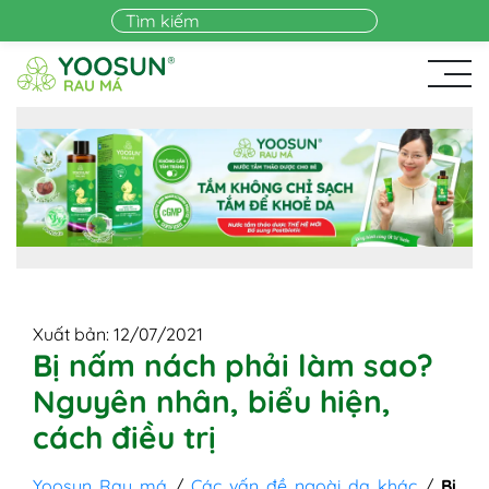
Skip to main content
Xuất bản: 12/07/2021
Bị nấm nách phải làm sao?
Nguyên nhân, biểu hiện,
cách điều trị
Yoosun Rau má
/
Các vấn đề ngoài da khác
/
Bị