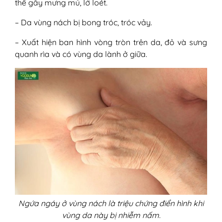
thể gây mưng mủ, lở loét.
– Da vùng nách bị bong tróc, tróc vảy.
– Xuất hiện ban hình vòng tròn trên da, đỏ và sưng
quanh rìa và có vùng da lành ở giữa.
Ngứa ngáy ở vùng nách là triệu chứng điển hình khi
vùng da này bị nhiễm nấm.