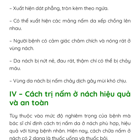
– Xuất hiện dát phẳng, tròn kèm theo ngứa.
– Có thể xuất hiện các mảng nấm da xếp chồng lên
nhau.
– Người bệnh có cảm giác châm chích và nóng rát ở
vùng nách.
– Da nách bị nứt nẻ, đau rát, thậm chí có thể bị chảy
máu.
– Vùng da nách bị nấm chảy dịch gây mùi khó chịu.
IV – Cách trị nấm ở nách hiệu quả
và an toàn
Tùy thuộc vào mức độ nghiêm trọng của bệnh mà
bác sĩ chỉ định cách trị nấm da ở nách phù hợp, hiệu
quả với từng bệnh nhân. Hiện nay, cách chữa nấm ở
nách có 2 dạng là thuốc uống và thuốc bôi.