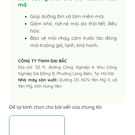
má
Giúp dưỡng ẩm và làm mềm môi.
Giảm khô, nứt nẻ môi do thời tiết, điều
hòa.
Bảo vệ môi nhạy cảm trước tác động
môi trường gió, lạnh, khô hanh.
CÔNG TY TNHH ĐẠI BẮC
Địa chỉ: Số 11, đường Công Nghiệp 4, Khu Công
Nghiệp Sài Đồng B, Phường Long Biên, Tp. Hà Nội
Nhà máy sản xuất:
Đường D1, KCN Yên Mỹ II, xã
Yên Mỹ, tỉnh Hưng Yên
Để lại bình chọn cho bài viết của chúng tôi: