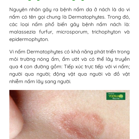
Nguyên nhân gây ra bệnh nấm da ở nách là do vi
nấm có tên gọi chung là Dermatophytes. Trong đó,
các loại nấm phổ biến gây bệnh nấm nách là:
malassezia furfur, microsporum, trichophyton và
epidermophyton.
Vi nấm Dermatophytes có khả năng phát triển trong
môi trường nóng ấm, ẩm ướt và có thể lây truyền
qua 4 con đường gồm: Tiếp xúc trực tiếp với vi nấm;
người qua người; động vật qua người và đồ vật
nhiễm nấm lây sang người.