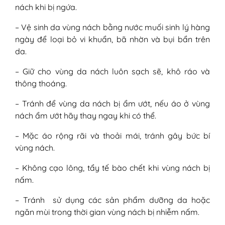
nách khi bị ngứa.
– Vệ sinh da vùng nách bằng nước muối sinh lý hàng
ngày để loại bỏ vi khuẩn, bã nhờn và bụi bẩn trên
da.
– Giữ cho vùng da nách luôn sạch sẽ, khô ráo và
thông thoáng.
– Tránh để vùng da nách bị ẩm ướt, nếu áo ở vùng
nách ẩm ướt hãy thay ngay khi có thể.
– Mặc áo rộng rãi và thoải mái, tránh gây bức bí
vùng nách.
– Không cạo lông, tẩy tế bào chết khi vùng nách bị
nấm.
– Tránh sử dụng các sản phẩm dưỡng da hoặc
ngăn mùi trong thời gian vùng nách bị nhiễm nấm.