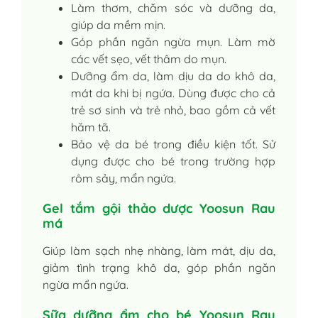
Làm thơm, chăm sóc và dưỡng da,
giúp da mềm mịn.
Góp phần ngăn ngừa mụn. Làm mờ
các vết sẹo, vết thâm do mụn.
Dưỡng ẩm da, làm dịu da do khô da,
mát da khi bị ngứa. Dùng được cho cả
trẻ sơ sinh và trẻ nhỏ, bao gồm cả vết
hăm tã.
Bảo vệ da bé trong điều kiện tốt. Sử
dụng được cho bé trong trường hợp
rôm sảy, mẩn ngứa.
Gel tắm gội thảo dược Yoosun Rau
má
Giúp làm sạch nhẹ nhàng, làm mát, dịu da,
giảm tình trạng khô da, góp phần ngăn
ngừa mẩn ngứa.
Sữa dưỡng ẩm cho bé Yoosun Rau