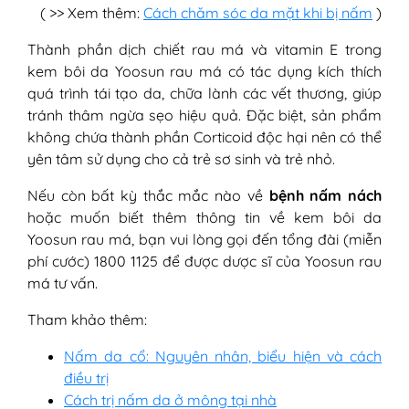
( >> Xem thêm:
Cách chăm sóc da mặt khi bị nấm
)
Thành phần dịch chiết rau má và vitamin E trong
kem bôi da Yoosun rau má có tác dụng kích thích
quá trình tái tạo da, chữa lành các vết thương, giúp
tránh thâm ngừa sẹo hiệu quả. Đặc biệt, sản phẩm
không chứa thành phần Corticoid độc hại nên có thể
yên tâm sử dụng cho cả trẻ sơ sinh và trẻ nhỏ.
Nếu còn bất kỳ thắc mắc nào về
bệnh nấm nách
hoặc muốn biết thêm thông tin về kem bôi da
Yoosun rau má, bạn vui lòng gọi đến tổng đài (miễn
phí cước) 1800 1125 để được dược sĩ của Yoosun rau
má tư vấn.
Tham khảo thêm:
Nấm da cổ: Nguyên nhân, biểu hiện và cách
điều trị
Cách trị nấm da ở mông tại nhà