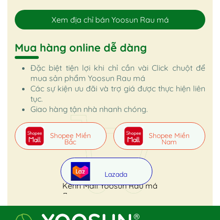
Xem địa chỉ bán Yoosun Rau má
Mua hàng online dễ dàng
Đặc biệt tiện lợi khi chỉ cần vài Click chuột để
mua sản phẩm Yoosun Rau má
Các sự kiện ưu đãi và trợ giá được thực hiện liên
tục.
Giao hàng tận nhà nhanh chóng.
Shopee Miền
Shopee Miền
Bắc
Nam
Lazada
Kênh Mall Yoosun Rau má