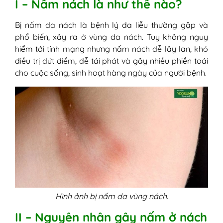
I – Nấm nách là như thế nào?
Bị nấm da nách là bệnh lý da liễu thường gặp và
phổ biến, xảy ra ở vùng da nách. Tuy không nguy
hiểm tới tính mạng nhưng nấm nách dễ lây lan, khó
điều trị dứt điểm, dễ tái phát và gây nhiều phiền toái
cho cuộc sống, sinh hoạt hàng ngày của người bệnh.
Hình ảnh bị nấm da vùng nách.
II – Nguyên nhân gây nấm ở nách