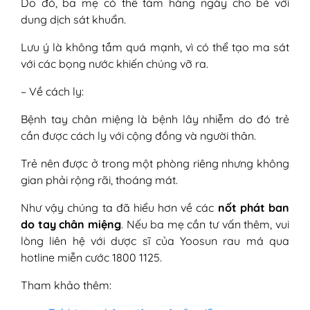
Do đó, ba mẹ có thể tắm hàng ngày cho bé với
dung dịch sát khuẩn.
Lưu ý là không tắm quá mạnh, vì có thể tạo ma sát
với các bọng nước khiến chúng vỡ ra.
– Về cách ly:
Bệnh tay chân miệng là bệnh lây nhiễm do đó trẻ
cần được cách ly với cộng đồng và người thân.
Trẻ nên được ở trong một phòng riêng nhưng không
gian phải rộng rãi, thoáng mát.
Như vậy chúng ta đã hiểu hơn về các
nốt phát ban
do tay chân miệng
. Nếu ba mẹ cần tư vấn thêm, vui
lòng liên hệ với dược sĩ của Yoosun rau má qua
hotline miễn cước 1800 1125.
Tham khảo thêm: