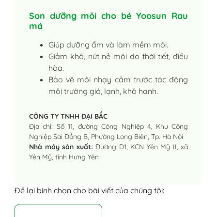
Son dưỡng môi cho bé Yoosun Rau
má
Giúp dưỡng ẩm và làm mềm môi.
Giảm khô, nứt nẻ môi do thời tiết, điều
hòa.
Bảo vệ môi nhạy cảm trước tác động
môi trường gió, lạnh, khô hanh.
CÔNG TY TNHH ĐẠI BẮC
Địa chỉ: Số 11, đường Công Nghiệp 4, Khu Công
Nghiệp Sài Đồng B, Phường Long Biên, Tp. Hà Nội
Nhà máy sản xuất:
Đường D1, KCN Yên Mỹ II, xã
Yên Mỹ, tỉnh Hưng Yên
Để lại bình chọn cho bài viết của chúng tôi: