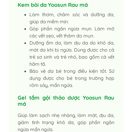
Kem bôi da Yoosun Rau má
Làm thơm, chăm sóc và dưỡng da,
giúp da mềm mịn.
Góp phần ngăn ngừa mụn. Làm mờ
các vết sẹo, vết thâm do mụn.
Dưỡng ẩm da, làm dịu da do khô da,
mát da khi bị ngứa. Dùng được cho cả
trẻ sơ sinh và trẻ nhỏ, bao gồm cả vết
hăm tã.
Bảo vệ da bé trong điều kiện tốt. Sử
dụng được cho bé trong trường hợp
rôm sảy, mẩn ngứa.
Gel tắm gội thảo dược Yoosun Rau
má
Giúp làm sạch nhẹ nhàng, làm mát, dịu da,
giảm tình trạng khô da, góp phần ngăn
ngừa mẩn ngứa.