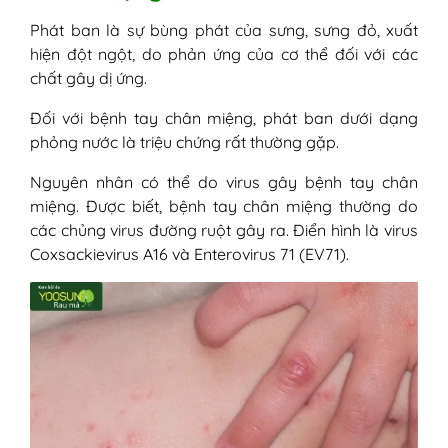
Phát ban là sự bùng phát của sưng, sưng đỏ, xuất
hiện đột ngột, do phản ứng của cơ thể đối với các
chất gây dị ứng.
Đối với bệnh tay chân miệng, phát ban dưới dạng
phỏng nước là triệu chứng rất thường gặp.
Nguyên nhân có thể do virus gây bệnh tay chân
miệng. Được biết, bệnh tay chân miệng thường do
các chủng virus đường ruột gây ra. Điển hình là virus
Coxsackievirus A16 và Enterovirus 71 (EV71).