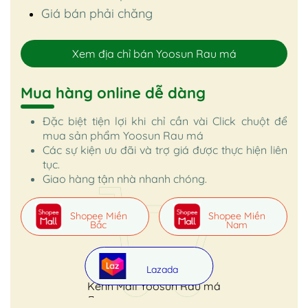
Giá bán phải chăng
Xem địa chỉ bán Yoosun Rau má
Mua hàng online dễ dàng
Đặc biệt tiện lợi khi chỉ cần vài Click chuột để
mua sản phẩm Yoosun Rau má
Các sự kiện ưu đãi và trợ giá được thực hiện liên
tục.
Giao hàng tận nhà nhanh chóng.
Shopee Miền
Shopee Miền
Bắc
Nam
Lazada
Kênh Mall Yoosun Rau má