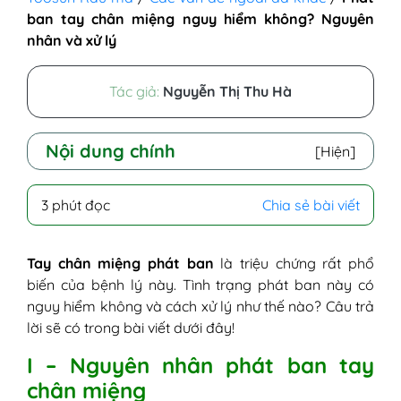
ban tay chân miệng nguy hiểm không? Nguyên
nhân và xử lý
Tác giả:
Nguyễn Thị Thu Hà
Nội dung chính
[Hiện]
I - Nguyên nhân phát ban tay chân miệng
3 phút đọc
Chia sẻ bài viết
II - Bé bị tay chân miệng phát ban có nguy
hiểm không?
II - Cách xử lý khi bị tay chân miệng phát
Tay chân miệng phát ban
là triệu chứng rất phổ
ban
biến của bệnh lý này. Tình trạng phát ban này có
III - Cách chăm sóc trẻ bị tay chân miệng
nguy hiểm không và cách xử lý như thế nào? Câu trả
giúp phục hồi nhanh và ngăn ngừa biến
lời sẽ có trong bài viết dưới đây!
chứng
I – Nguyên nhân phát ban tay
chân miệng