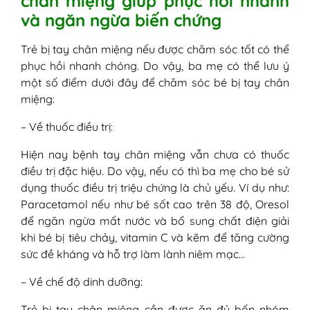
chân miệng giúp phục hồi nhanh
và ngăn ngừa biến chứng
Trẻ bị tay chân miệng nếu được chăm sóc tốt có thể
phục hồi nhanh chóng. Do vậy, ba mẹ có thể lưu ý
một số điểm dưới đây để chăm sóc bé bị tay chân
miệng:
– Về thuốc điều trị:
Hiện nay bệnh tay chân miệng vẫn chưa có thuốc
điều trị đặc hiệu. Do vậy, nếu có thì ba mẹ cho bé sử
dụng thuốc điều trị triệu chứng là chủ yếu. Ví dụ như:
Paracetamol nếu như bé sốt cao trên 38 độ, Oresol
để ngăn ngừa mất nước và bổ sung chất điện giải
khi bé bị tiêu chảy, vitamin C và kẽm để tăng cường
sức đề kháng và hỗ trợ làm lành niêm mạc…
– Về chế độ dinh dưỡng:
Trẻ bị tay chân miệng cần được ăn đủ bốn nhóm