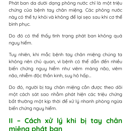
Phát ban da dưới dạng phỏng nước chỉ là một triệu
chứng của bệnh tay chân miệng. Các phỏng nước
này có thể tự khỏi và không để lại sẹo sau khi cơ thể
bình phục.
Do đó có thể thấy tình trạng phát ban không quá
nguy hiểm.
Tuy nhiên, khi mắc bệnh tay chân miệng chúng ta
không nên chủ quan, vì bệnh có thể dẫn đến nhiều
biến chứng nguy hiểm như viêm màng não, viêm
não, nhiễm độc thần kinh, suy hô hấp…
Do đó, người bị tay chân miệng cần được theo dõi
một cách sát sao nhằm phát hiện các triệu chứng
bất thường một kịp thời để xử lý nhanh phòng ngừa
biến chứng nguy hiểm.
II – Cách xử lý khi bị tay chân
miệng phát ban