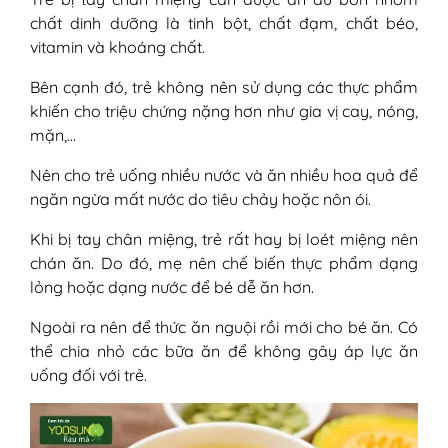
chất dinh dưỡng là tinh bột, chất đạm, chất béo,
vitamin và khoáng chất.
Bên cạnh đó, trẻ không nên sử dụng các thực phẩm
khiến cho triệu chứng nặng hơn như gia vị cay, nóng,
mặn,…
Nên cho trẻ uống nhiều nước và ăn nhiều hoa quả để
ngăn ngừa mất nước do tiêu chảy hoặc nôn ói.
Khi bị tay chân miệng, trẻ rất hay bị loét miệng nên
chán ăn. Do đó, mẹ nên chế biến thực phẩm dạng
lỏng hoặc dạng nước để bé dễ ăn hơn.
Ngoài ra nên để thức ăn nguội rồi mới cho bé ăn. Có
thể chia nhỏ các bữa ăn để không gây áp lực ăn
uống đối với trẻ.