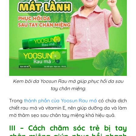
Kem bôi da Yoosun Rau má giúp phục hồi da sau
tay chân miệng.
Trong
thành phần của Yoosun Rau má
có chứa dịch
chiết rau má và vitamin E, nên giúp dưỡng da và làm
mờ thâm sẹo sau chân tay miệng khá hiệu quả.
III – Cách chăm sóc trẻ bị tay