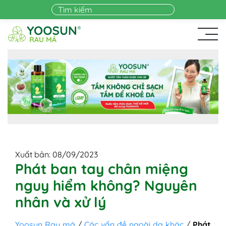
Skip to main content
Xuất bản: 08/09/2023
Phát ban tay chân miệng
nguy hiểm không? Nguyên
nhân và xử lý
Yoosun Rau má
/
Các vấn đề ngoài da khác
/
Phát