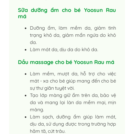
Sữa dưỡng ẩm cho bé Yoosun Rau
má
Dưỡng ẩm, làm mềm da, giảm tình
trạng khô da, giảm mẩn ngứa do khô
da.
Làm mát da, dịu da do khô da.
Dầu massage cho bé Yoosun Rau má
Làm mềm, mượt da, hỗ trợ cho việc
mát - xa cho bé giúp mang đến cho bé
sự thư giãn tuyệt vời.
Tạo lớp màng giữ ẩm trên da, bảo vệ
da và mang lại làn da mềm mại, mịn
màng.
Làm sạch, dưỡng ẩm giúp làm mát,
dịu da, sử dụng được trong trường hợp
hăm tã, cứt trâu.