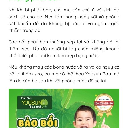
Khi khi bị phát ban, cha mẹ cần chú ý vệ sinh da
sạch sẽ cho bé. Nên tắm hàng ngày với xà phòng
sát khuẩn để da không bị bức bí và ngăn ngừa
nhiễm trùng da.
Các nốt phát ban thường xẹp lại và không để lại
thâm sẹo. Do đó người bị tay chân miệng không
nhất thiết phải bôi kem làm xẹp bọng nước.
Nếu không may các bọng nước vỡ ra và có nguy cơ
để lại thâm sẹo, ba mẹ có thể thoa Yoosun Rau má
lên da của bé sau khi vết phỏng nước đã se lại.