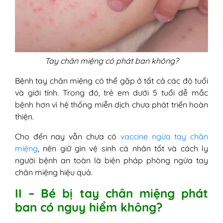
Tay chân miệng có phát ban không?
Bệnh tay chân miệng có thể gặp ở tất cả các độ tuổi
và giới tính. Trong đó, trẻ em dưới 5 tuổi dễ mắc
bệnh hơn vì hệ thống miễn dịch chưa phát triển hoàn
thiện.
Cho đến nay vẫn chưa có
vaccine ngừa tay chân
miệng
, nên giữ gìn vệ sinh cá nhân tốt và cách ly
người bệnh an toàn là biện pháp phòng ngừa tay
chân miệng hiệu quả.
II – Bé bị tay chân miệng phát
ban có nguy hiểm không?