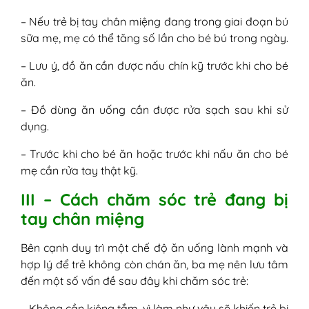
– Nếu trẻ bị tay chân miệng đang trong giai đoạn bú
sữa mẹ, mẹ có thể tăng số lần cho bé bú trong ngày.
– Lưu ý, đồ ăn cần được nấu chín kỹ trước khi cho bé
ăn.
– Đồ dùng ăn uống cần được rửa sạch sau khi sử
dụng.
– Trước khi cho bé ăn hoặc trước khi nấu ăn cho bé
mẹ cần rửa tay thật kỹ.
III – Cách chăm sóc trẻ đang bị
tay chân miệng
Bên cạnh duy trì một chế độ ăn uống lành mạnh và
hợp lý để trẻ không còn chán ăn, ba mẹ nên lưu tâm
đến một số vấn đề sau đây khi chăm sóc trẻ:
– Không cần kiêng tắm, vì làm như vậy sẽ khiến trẻ bị