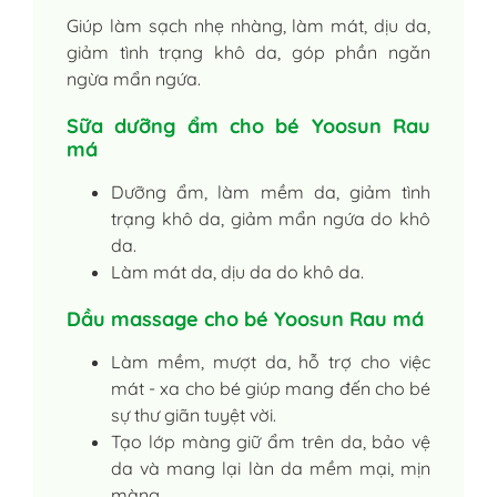
Giúp làm sạch nhẹ nhàng, làm mát, dịu da,
giảm tình trạng khô da, góp phần ngăn
ngừa mẩn ngứa.
Sữa dưỡng ẩm cho bé Yoosun Rau
má
Dưỡng ẩm, làm mềm da, giảm tình
trạng khô da, giảm mẩn ngứa do khô
da.
Làm mát da, dịu da do khô da.
Dầu massage cho bé Yoosun Rau má
Làm mềm, mượt da, hỗ trợ cho việc
mát - xa cho bé giúp mang đến cho bé
sự thư giãn tuyệt vời.
Tạo lớp màng giữ ẩm trên da, bảo vệ
da và mang lại làn da mềm mại, mịn
màng.