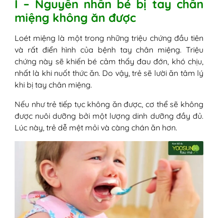
I – Nguyên nhân bé bị tay chân
miệng không ăn được
Loét miệng là một trong những triệu chứng đầu tiên
và rất điển hình của bệnh tay chân miệng. Triệu
chứng này sẽ khiến bé cảm thấy đau đớn, khó chịu,
nhất là khi nuốt thức ăn. Do vậy, trẻ sẽ lười ăn tâm lý
khi bị tay chân miệng.
Nếu như trẻ tiếp tục không ăn được, cơ thể sẽ không
được nuôi dưỡng bởi một lượng dinh dưỡng đầy đủ.
Lúc này, trẻ dễ mệt mỏi và càng chán ăn hơn.