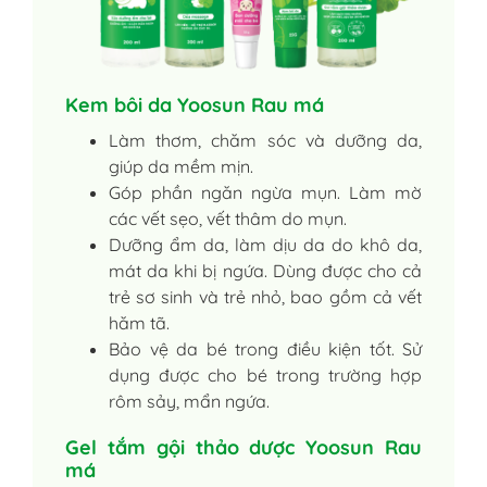
Kem bôi da Yoosun Rau má
Làm thơm, chăm sóc và dưỡng da,
giúp da mềm mịn.
Góp phần ngăn ngừa mụn. Làm mờ
các vết sẹo, vết thâm do mụn.
Dưỡng ẩm da, làm dịu da do khô da,
mát da khi bị ngứa. Dùng được cho cả
trẻ sơ sinh và trẻ nhỏ, bao gồm cả vết
hăm tã.
Bảo vệ da bé trong điều kiện tốt. Sử
dụng được cho bé trong trường hợp
rôm sảy, mẩn ngứa.
Gel tắm gội thảo dược Yoosun Rau
má