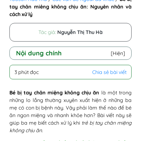
tay chân miêng không chịu ăn: Nguyên nhân và
cách xử lý
Tác giả:
Nguyễn Thị Thu Hà
Nội dung chính
[Hiện]
I - Nguyên nhân bé bị tay chân miệng
3 phút đọc
Chia sẻ bài viết
không ăn được
II - Cách xử lý khi trẻ bị chân tay miệng
không chịu ăn
Bé bị tay chân miệng không chịu ăn
là một trong
III - Cách chăm sóc trẻ đang bị tay chân
những lo lắng thường xuyên xuất hiện ở những ba
miệng
mẹ có con bị bệnh này. Vậy phải làm thế nào để bé
ăn ngon miệng và nhanh khỏe hơn? Bài viết này sẽ
giúp ba mẹ biết cách xử lý khi
trẻ bị tay chân miệng
không chịu ăn
.