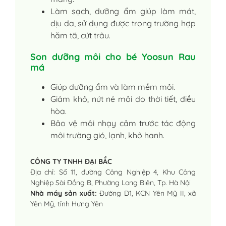
Làm sạch, dưỡng ẩm giúp làm mát,
dịu da, sử dụng được trong trường hợp
hăm tã, cứt trâu.
Son dưỡng môi cho bé Yoosun Rau
má
Giúp dưỡng ẩm và làm mềm môi.
Giảm khô, nứt nẻ môi do thời tiết, điều
hòa.
Bảo vệ môi nhạy cảm trước tác động
môi trường gió, lạnh, khô hanh.
CÔNG TY TNHH ĐẠI BẮC
Địa chỉ: Số 11, đường Công Nghiệp 4, Khu Công
Nghiệp Sài Đồng B, Phường Long Biên, Tp. Hà Nội
Nhà máy sản xuất:
Đường D1, KCN Yên Mỹ II, xã
Yên Mỹ, tỉnh Hưng Yên