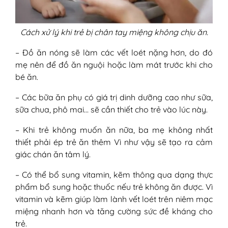
Cách xử lý khi trẻ bị chân tay miệng không chịu ăn.
– Đồ ăn nóng sẽ làm các vết loét nặng hơn, do đó
mẹ nên để đồ ăn nguội hoặc làm mát trước khi cho
bé ăn.
– Các bữa ăn phụ có giá trị dinh dưỡng cao như sữa,
sữa chua, phô mai… sẽ cần thiết cho trẻ vào lúc này.
– Khi trẻ không muốn ăn nữa, ba mẹ không nhất
thiết phải ép trẻ ăn thêm Vì như vậy sẽ tạo ra cảm
giác chán ăn tâm lý.
– Có thể bổ sung vitamin, kẽm thông qua dạng thực
phẩm bổ sung hoặc thuốc nếu trẻ không ăn được. Vì
vitamin và kẽm giúp làm lành vết loét trên niêm mạc
miệng nhanh hơn và tăng cường sức đề kháng cho
trẻ.