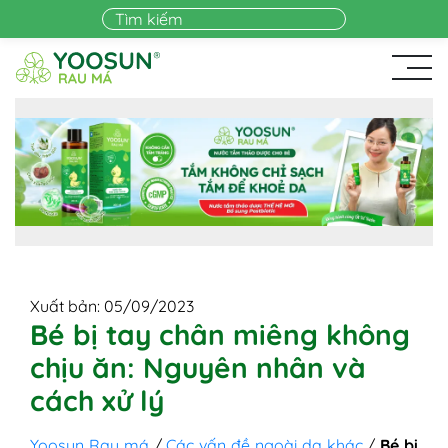
Skip to main content
Xuất bản: 05/09/2023
Bé bị tay chân miêng không
chịu ăn: Nguyên nhân và
cách xử lý
Yoosun Rau má
/
Các vấn đề ngoài da khác
/
Bé bị