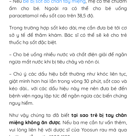
– Nếu
bé bị sốt do chân tay miệng
, mẹ có thể chườm
ấm cho bé. Ngoài ra có thể cho bé uống
paracetamol nếu sốt cao trên 38,5 độ.
Trong trường hợp sốt kéo dài, mẹ cần đưa bé tới cơ
sở y tế để thăm khám. Bác sĩ có thể sẽ kê cho trẻ
thuốc hạ sốt đặc biệt.
– Cho bé uống nhiều nước và chất điện giải để ngăn
ngừa mất nước khi bị tiêu chảy và nôn ói.
– Chú ý các dấu hiệu bất thường như khóc liên tục,
giật mình hơn hai lần trong vòng 30 phút, sốt cao và
kéo dài… với các dấu hiệu này mẹ nên đưa bé đến
bệnh viện ngay lập tức để ngăn ngừa các biến chứng
nguy hiểm.
Như vậy chúng ta đã biết
tại sao trẻ bị tay chân
miệng không ăn được
. Nếu ba mẹ cần tư vấn thêm,
vui lòng liên hệ với dược sĩ của Yoosun rau má qua