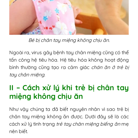
Bé bị chân tay miệng không chịu ăn.
Ngoài ra, virus gây bệnh tay chân miệng cũng có thể
tấn công hệ tiêu hóa. Hệ tiêu hóa không hoạt động
bình thường cũng tạo ra cảm giác
chán ăn ở trẻ bị
tay chân miệng
.
II – Cách xử lý khi trẻ bị chân tay
miệng không chịu ăn
Như vậy chúng ta đã biết nguyên nhân vì sao trẻ bị
chân tay miệng không ăn được. Dưới đây sẽ là các
cách xử lý tình trạng
trẻ tay chân miệng biếng ăn
mẹ
nên biết.